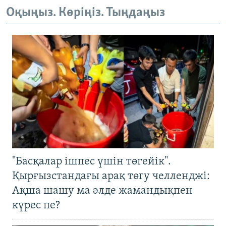
Оқыңыз. Көріңіз. Тыңдаңыз
"Басқалар ішпес үшін төгейік".
Қырғызстандағы арақ төгу челленджі:
Ақша шашу ма әлде жамандықпен
күрес пе?