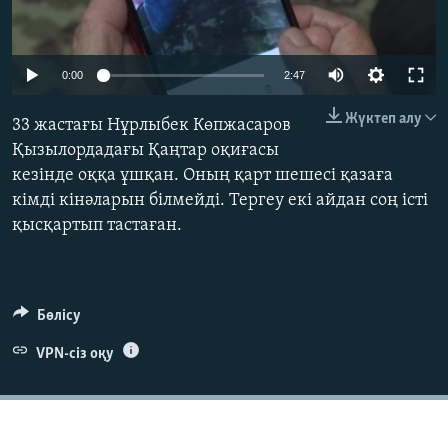
ЖАЗЫЛЫҢЫЗ
Auto
0:00
2:47
240p
Басқа тілдерде
Жүктеп алу
33 жастағы Нұрлыбек Көпжасаров
360p
Қызылордадағы Қаңтар оқиғасы
кезінде оққа ұшқан. Оның қарт шешесі қазаға
480p
Auto
240p
360p
480p
кімді кінәларын білмейді. Тергеу екі айдан соң істі
720p
қысқартып тастаған.
720p
1080p
1080p
Бөлісу
VPN-сіз оқу