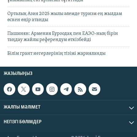
ұйымының екі арнасын бұғаттады
Орталық Азия 2025 жылы әлемде туризм ең жылдам
өскен өңір атанды
Пашинян: Армения Еуроодақ пен ЕАЭО-ның бірін
таңдау жайлы референдум өткізбейді
Білім грант иегерлерінің тізімі жарияланды
ЖАЗЫЛЫҢЫЗ
ЖАЛПЫ МӘЛІМЕТ
НЕГІЗГІ БӨЛІМДЕР