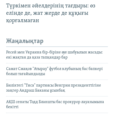
Түркімен әйелдерінің тағдыры: өз
елінде де, жат жерде де құқығы
қорғалмаған
Жаңалықтар
Ресей мен Украина бір-біріне әуе шабуылын жасады:
екі жақтан да қаза тапқандар бар
Самат Смақов "Атырау" футбол клубының бас бапкері
болып тағайындалды
Биліктегі "Тиса" партиясы Венгрия президенттігіне
заңгер Андраш Баканы ұсынбақ
АҚШ сенаты Тодд Бланшты бас прокурор лауазымына
бекітті