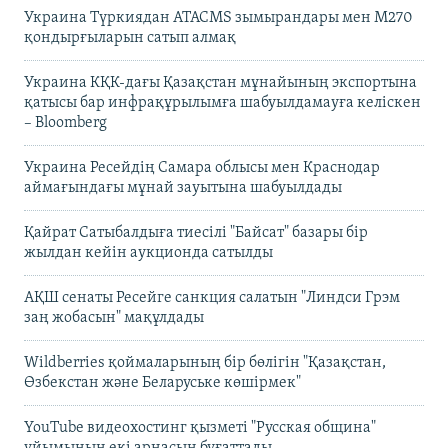
Украина Түркиядан ATACMS зымырандары мен M270
қондырғыларын сатып алмақ
Украина КҚК-дағы Қазақстан мұнайының экспортына
қатысы бар инфрақұрылымға шабуылдамауға келіскен
– Bloomberg
Украина Ресейдің Самара облысы мен Краснодар
аймағындағы мұнай зауытына шабуылдады
Қайрат Сатыбалдыға тиесілі "Байсат" базары бір
жылдан кейін аукционда сатылды
АҚШ сенаты Ресейге санкция салатын "Линдси Грэм
заң жобасын" мақұлдады
Wildberries қоймаларының бір бөлігін "Қазақстан,
Өзбекстан және Беларуське көшірмек"
YouTube видеохостинг қызметі "Русская община"