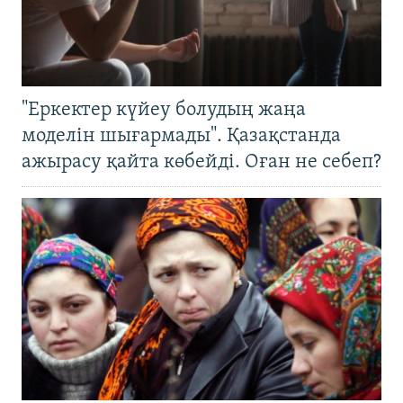
"Еркектер күйеу болудың жаңа
моделін шығармады". Қазақстанда
ажырасу қайта көбейді. Оған не себеп?