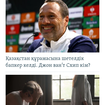
Қазақстан құрамасына шетелдік
бапкер келді. Джон ван’т Схип кім?