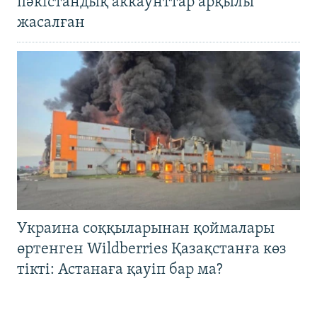
пәкістандық аккаунттар арқылы
жасалған
Украина соққыларынан қоймалары
өртенген Wildberries Қазақстанға көз
тікті: Астанаға қауіп бар ма?