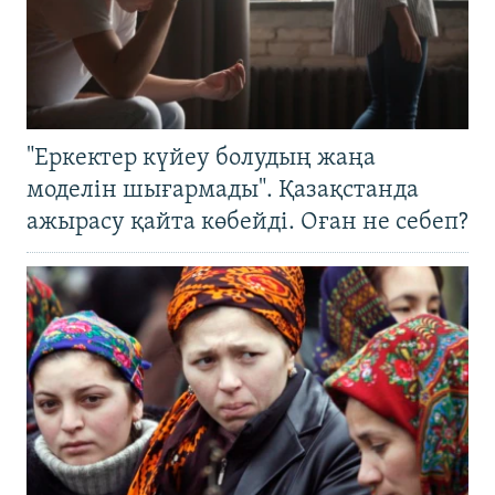
"Еркектер күйеу болудың жаңа
моделін шығармады". Қазақстанда
ажырасу қайта көбейді. Оған не себеп?