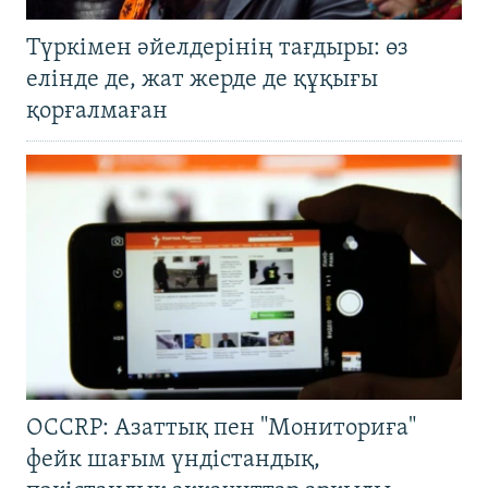
Түркімен әйелдерінің тағдыры: өз
елінде де, жат жерде де құқығы
қорғалмаған
OCCRP: Азаттық пен "Мониториға"
фейк шағым үндістандық,