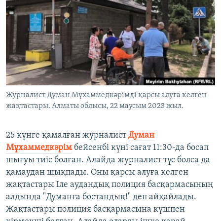
ЖАЗЫЛЫҢЫЗ
Басқа тілдерде
Журналист Думан Мұхаммедкәрімді қарсы алуға келген
жақтастары. Алматы облысы, 22 маусым 2023 жыл.
25 күнге қамалған журналист
Думан
Мұхаммедкәрім
бейсенбі күні сағат 11:30-да босап
шығуы тиіс болған. Алайда журналист түс болса да
қамаудан шықпады. Оны қарсы алуға келген
жақтастары Іле аудандық полиция басқармасының
алдында "Думанға бостандық!" деп айқайлады.
Жақтастары полиция басқармасына күшпен