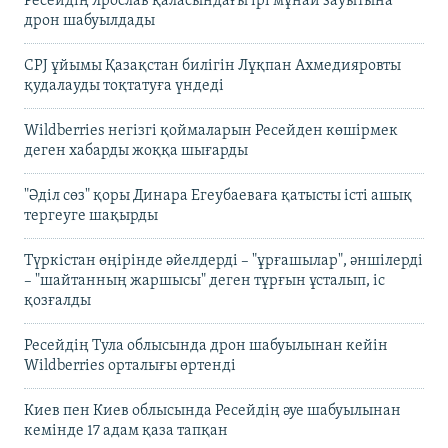
Ресейдің Ярослав қаласындағы ірі мұнай зауытына
дрон шабуылдады
CPJ ұйымы Қазақстан билігін Лұқпан Ахмедияровты
қудалауды тоқтатуға үндеді
Wildberries негізгі қоймаларын Ресейден көшірмек
деген хабарды жоққа шығарды
"Әділ сөз" қоры Динара Егеубаеваға қатысты істі ашық
тергеуге шақырды
Түркістан өңірінде әйелдерді – "ұрғашылар", әншілерді
– "шайтанның жаршысы" деген тұрғын ұсталып, іс
қозғалды
Ресейдің Тула облысында дрон шабуылынан кейін
Wildberries орталығы өртенді
Киев пен Киев облысында Ресейдің әуе шабуылынан
кемінде 17 адам қаза тапқан