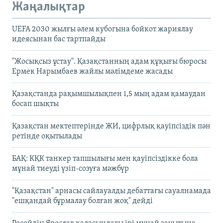
Жаңалықтар
UEFA 2030 жылғы әлем кубогына бойкот жариялау
идеясынан бас тартпайды
"Жосықсыз ұстау". Қазақстанның адам құқығы бюросы
Ермек Нарымбаев жайлы мәлімдеме жасады
Қазақстанда рақымшылықпен 1,5 мың адам қамаудан
босап шықты
Қазақстан мектептерінде ЖИ, цифрлық қауіпсіздік пән
ретінде оқытылады
БАҚ: КҚК танкер тапшылығы мен қауіпсіздікке бола
мұнай тиеуді үзіп-созуға мәжбүр
"Қазақстан" арнасы сайлауалды дебаттағы сауалнамада
"ешқандай бұрмалау болған жоқ" дейді