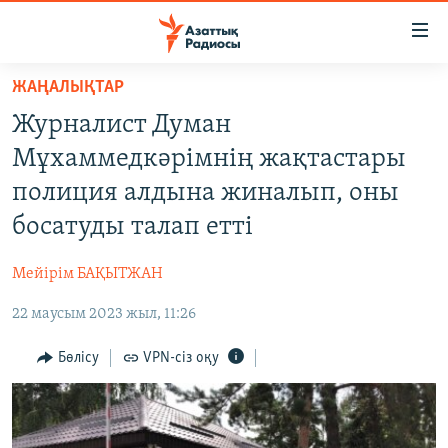
Accessibility
links
Skip
ЖАҢАЛЫҚТАР
to
ЖАҢАЛЫҚТАР
Журналист Думан
main
САЯСАТ
content
Мұхаммедкәрімнің жақтастары
AZATTYQTV
Skip
полиция алдына жиналып, оны
to
ҚАҢТАР ОҚИҒАСЫ
босатуды талап етті
main
АДАМ ҚҰҚЫҚТАРЫ
Navigation
Мейірім БАҚЫТЖАН
Skip
ӘЛЕУМЕТ
to
22 маусым 2023 жыл, 11:26
ӘЛЕМ
Search
АРНАЙЫ ЖОБАЛАР
Бөлісу
VPN-сіз оқу
Русский