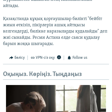
айтады.
Қазақстанда құқық қорғаушылар билікті "бейбіт
жиын өткізіп, пікірлерін ашық айтқысы
келгендерді, билікке наразыларды қудалайды" деп
жиі сынайды. Ресми Астана елде саяси қудалау
барын жоққа шығарады.
Бөлісу
VPN-сіз оқу
Follow us
Оқыңыз. Көріңіз. Тыңдаңыз