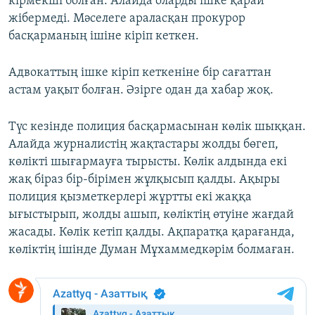
кірмекші болған. Алайда оларды ішке қарай
жібермеді. Мәселеге араласқан прокурор
басқарманың ішіне кіріп кеткен.
Адвокаттың ішке кіріп кеткеніне бір сағаттан
астам уақыт болған. Әзірге одан да хабар жоқ.
Түс кезінде полиция басқармасынан көлік шыққан.
Алайда журналистің жақтастары жолды бөгеп,
көлікті шығармауға тырысты. Көлік алдында екі
жақ біраз бір-бірімен жұлқысып қалды. Ақыры
полиция қызметкерлері жұртты екі жаққа
ығыстырып, жолды ашып, көліктің өтуіне жағдай
жасады. Көлік кетіп қалды. Ақпаратқа қарағанда,
көліктің ішінде Думан Мұхаммедкәрім болмаған.