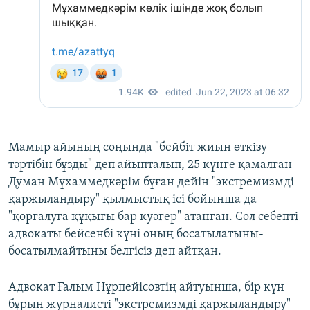
Мамыр айының соңында "бейбіт жиын өткізу
тәртібін бұзды" деп айыпталып, 25 күнге қамалған
Думан Мұхаммедкәрім бұған дейін "экстремизмді
қаржыландыру" қылмыстық ісі бойынша да
"қорғалуға құқығы бар куәгер" атанған. Сол себепті
адвокаты бейсенбі күні оның босатылатыны-
босатылмайтыны белгісіз деп айтқан.
Адвокат Ғалым Нұрпейісовтің айтуынша, бір күн
бұрын журналисті "экстремизмді қаржыландыру"