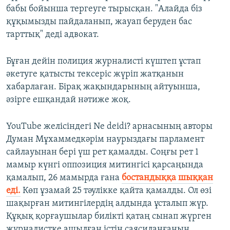
бабы бойынша тергеуге тырысқан. "Алайда біз
құқымызды пайдаланып, жауап беруден бас
тарттық" деді адвокат.
Бұған дейін полиция журналисті күштеп ұстап
әкетуге қатысты тексеріс жүріп жатқанын
хабарлаған. Бірақ жақындарының айтуынша,
әзірге ешқандай нәтиже жоқ.
YouTube желісіндегі Ne deidi? арнасының авторы
Думан Мұхаммедкәрім наурыздағы парламент
сайлауынан бері үш рет қамалды. Соңғы рет 1
мамыр күнгі оппозиция митингісі қарсаңында
қамалып, 26 мамырда ғана
бостандыққа шыққан
еді.
Көп ұзамай 25 тәулікке қайта қамалды. Ол өзі
шақырған митингілердің алдында ұсталып жүр.
Құқық қорғаушылар билікті қатаң сынап жүрген
журналистке ашылған істің саясиланғанын