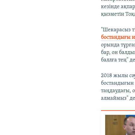
кезінде ақпа
қызметін Тоқ
"Шекарасыз 
бостандығы и
орында тұрға
бар, он балд
баллға тең" д
2018 жылы сәу
бостандығын 
таңдаудағы, 
алмаймыз" де