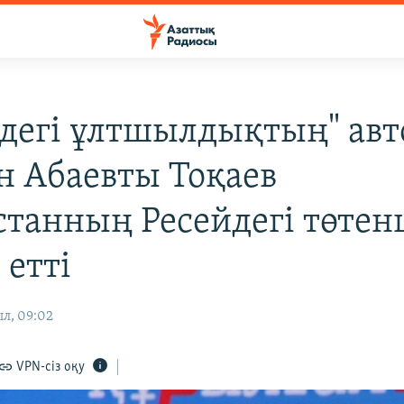
рдегі ұлтшылдықтың" ав
н Абаевты Тоқаев
станның Ресейдегі төте
 етті
л, 09:02
VPN-сіз оқу