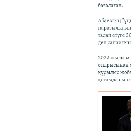
бағалаған.
Абаевтың "үң
наразылығын 
талап етуге 3
деп санайты
2022 жылы ма
отырысынан 
құрылыс жоба
қоғамда сынғ