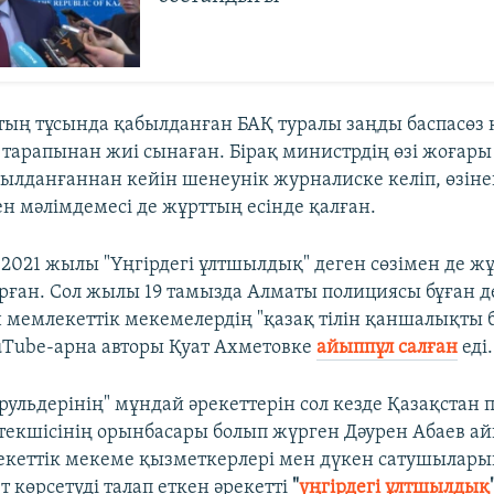
тың тұсында қабылданған БАҚ туралы заңды баспасөз
тарапынан жиі сынаған. Бірақ министрдің өзі жоғары 
былданғаннан кейін шенеунік журналиске келіп, өзіне
ен мәлімдемесі де жұрттың есінде қалған.
 2021 жылы "Үңгірдегі ұлтшылдық" деген сөзімен де 
рған. Сол жылы 19 тамызда Алматы полициясы бұған д
 мемлекеттік мекемелердің "қазақ тілін қаншалықты б
uTube-арна авторы Қуат Ахметовке
айыппұл салған
еді.
атрульдерінің" мұндай әрекеттерін сол кезде Қазақстан 
етекшісінің орынбасары болып жүрген Дәурен Абаев а
екеттік мекеме қызметкерлері мен дүкен сатушылары
т көрсетуді талап еткен әрекетті
"
үңгірдегі ұлтшылдық