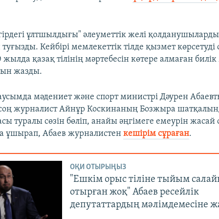
гірдегі ұлтшылдығы" әлеуметтік желі қолданушылард
туғызды. Кейбірі мемлекеттік тілде қызмет көрсетуді
0 жылда қазақ тілінің мәртебесін көтере алмаған билік
нын жазды.
усымда мәдениет және спорт министрі Дәурен Абаевт
соң журналист Айнұр Коскинаның Бозжыра шатқалы
сы туралы сөзін бөліп, анайы әңгімеге емеурін жасай 
а ұшырап, Абаев журналистен
кешірім сұраған
.
ОҚИ ОТЫРЫҢЫЗ
"Ешкім орыс тіліне тыйым салай
отырған жоқ" Абаев ресейлік
депутаттардың мәлімдемесіне жа