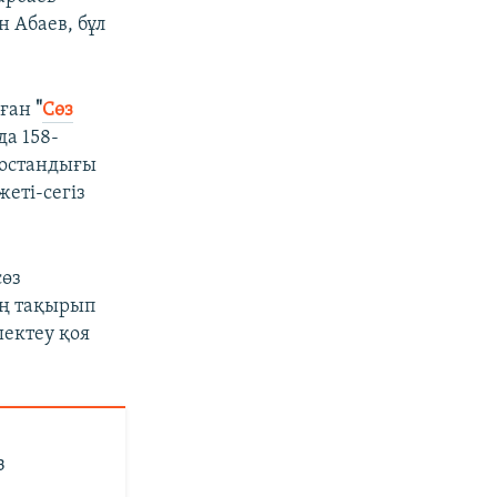
 Абаев, бұл
аған
"
Сөз
а 158-
бостандығы
еті-сегіз
сөз
ың тақырып
ектеу қоя
з