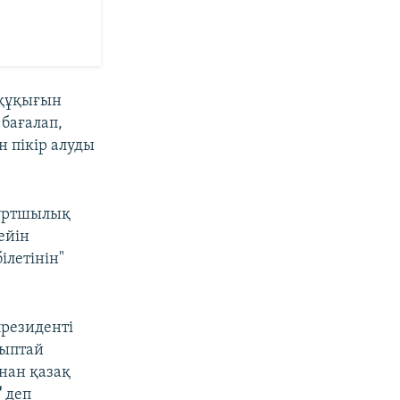
 құқығын
бағалап,
н пікір алуды
жұртшылық
ейін
ілетінін"
президенті
йыптай
нан қазақ
"
деп