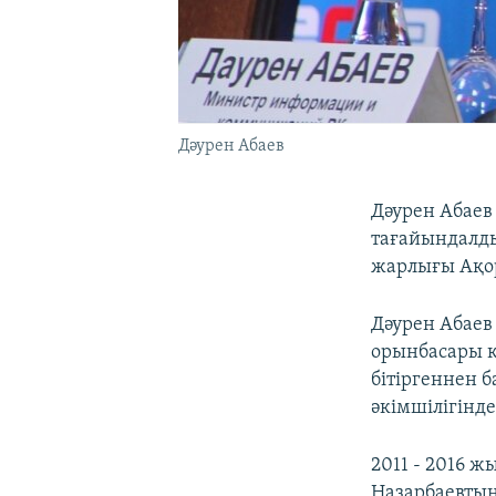
Дәурен Абаев
Дәурен Абаев
тағайындалды
жарлығы Ақо
Дәурен Абаев
орынбасары қ
бітіргеннен б
әкімшілігінде
2011 - 2016 
Назарбаевтың