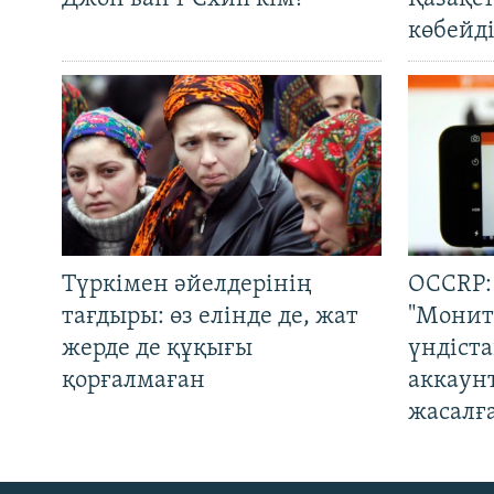
көбейді
Түркімен әйелдерінің
OCCRP:
тағдыры: өз елінде де, жат
"Монит
жерде де құқығы
үндіст
қорғалмаған
аккаун
жасалғ