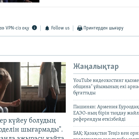
VPN-сіз оқу
Follow us
Принтерден шығару
Жаңалықтар
YouTube видеохостинг қызмет
община" ұйымының екі арн
бұғаттады
Пашинян: Армения Еуроодақ
ЕАЭО-ның бірін таңдау жай
референдум өткізбейді
тер күйеу болудың
оделін шығармады".
БАҚ: Қазақстан Теңіз кен ор
танда ажырасу қайта