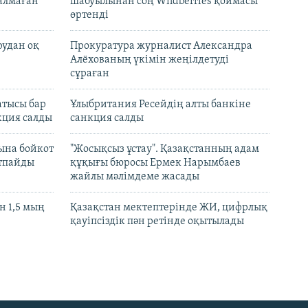
талмаған
шабуылынан соң Wildberries қоймасы
өртенді
рудан оқ
Прокуратура журналист Александра
Алёхованың үкімін жеңілдетуді
сұраған
атысы бар
Ұлыбритания Ресейдің алты банкіне
кция салды
санкция салды
ына бойкот
"Жосықсыз ұстау". Қазақстанның адам
ртпайды
құқығы бюросы Ермек Нарымбаев
жайлы мәлімдеме жасады
 1,5 мың
Қазақстан мектептерінде ЖИ, цифрлық
қауіпсіздік пән ретінде оқытылады