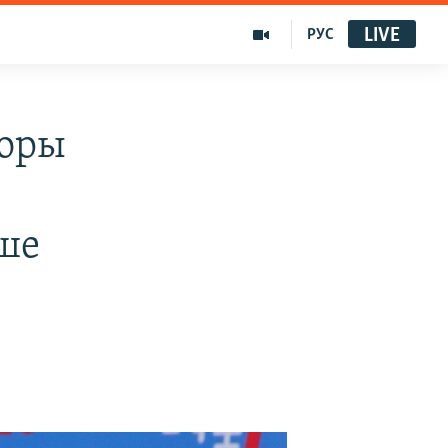
LIVE
РУС
торы
нше