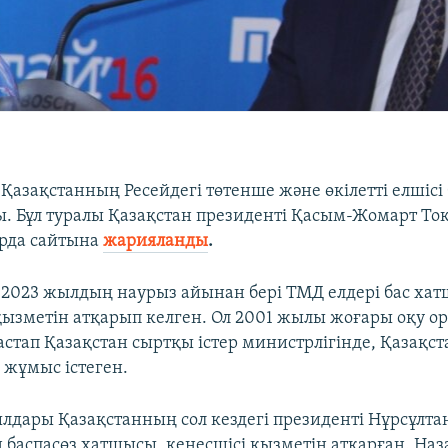
 Қазақстанның Ресейдегі төтенше және өкілетті елшісі
. Бұл туралы Қазақстан президенті Қасым-Жомарт То
рда сайтына
жарияланды
.
 2023 жылдың наурыз айынан бері ТМД елдері бас х
ызметін атқарып келген. Ол 2001 жылы жоғары оқу о
астап Қазақстан сыртқы істер министрлігінде, Қазақст
 жұмыс істеген.
жылдары Қазақстанның сол кездегі президенті Нұрсұлта
 баспасөз хатшысы, кеңесшісі қызметін атқарған. Наз