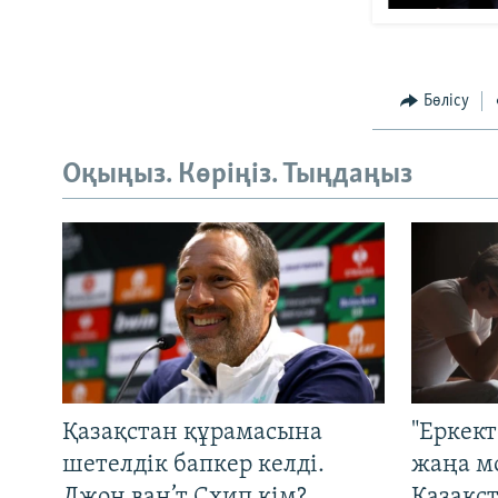
Бөлісу
Оқыңыз. Көріңіз. Тыңдаңыз
Қазақстан құрамасына
"Еркек
шетелдік бапкер келді.
жаңа м
Джон ван’т Схип кім?
Қазақс