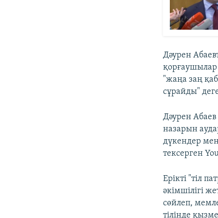
Дәурен Абаев
қорғаушылар 
"жаңа заң қа
сұрайды" дег
Дәурен Абаев
назарын ауда
дүкендер мен
тексерген Yo
Ерікті "тіл п
әкімшілігі ж
сөйлеп, мемл
тілінде қызме