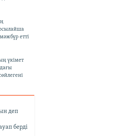
ың
 осылайша
 мәжбүр етті
ың үкімет
ндағы
сөйлегені
ын деп
уап берді