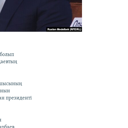
 болып
қаевтың
атшысының
рнын
ан президенті
н
арбаев