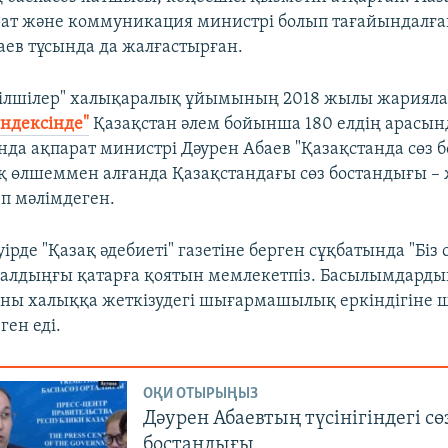
рат және коммуникация министрі болып тағайындалған
аев тұсында да жалғастырған.
тілшілер" халықаралық ұйымының 2018 жылы жариял
ндексінде"
Қазақстан әлем бойынша 180 елдің арасынд
нда ақпарат министрі Дәурен Абаев "Қазақстанда сөз 
ық өлшеммен алғанда Қазақстандағы сөз бостандығы – ж
еп мәлімдеген.
ірде "Қазақ әдебиеті" газетіне берген сұқбатында "Біз 
алдыңғы қатарға қоятын мемлекетпіз. Басылымдард
оны халыққа жеткізудегі шығармашылық еркіндігіне ш
ген еді.
ОҚИ ОТЫРЫҢЫЗ
Дәурен Абаевтың түсінігіндегі сө
бостандығы