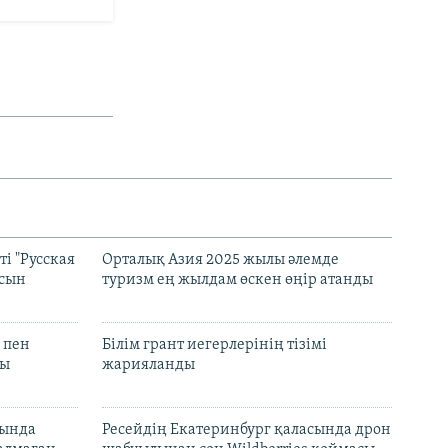
і "Русская
Орталық Азия 2025 жылы әлемде
асын
туризм ең жылдам өскен өңір атанды
 пен
Білім грант иегерлерінің тізімі
лы
жарияланды
нында
Ресейдің Екатеринбург қаласында дрон