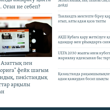
экологиялық заң талабы сақ
дейді
. Оған не себеп?
Таиландта мектепте біреу қа
атып, алты адам қаза тапты
АҚШ Кубаға қару жеткізуге қ
адамдар мен ұйымдарға сан
UEFA 2030 жылғы әлем кубог
жариялау идеясынан бас та
 Азаттық пен
ориға" фейк шағым
Қазақстанда рақымшылықпен
андық, пәкістандық
адам қамаудан босап шықты
ттар арқылы
ан