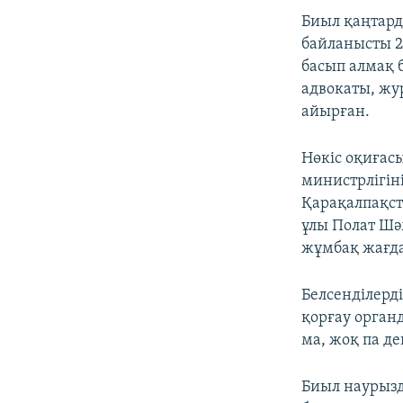
Биыл қаңтар
байланысты 22
басып алмақ 
адвокаты, жу
айырған.
Нөкіс оқиғас
министрлігін
Қарақалпақст
ұлы Полат Шә
жұмбақ жағда
Белсенділерд
қорғау орган
ма, жоқ па де
Биыл наурызд