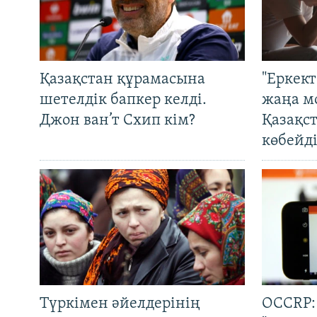
Қазақстан құрамасына
"Еркек
шетелдік бапкер келді.
жаңа м
Джон ван’т Схип кім?
Қазақс
көбейді
Түркімен әйелдерінің
OCCRP: