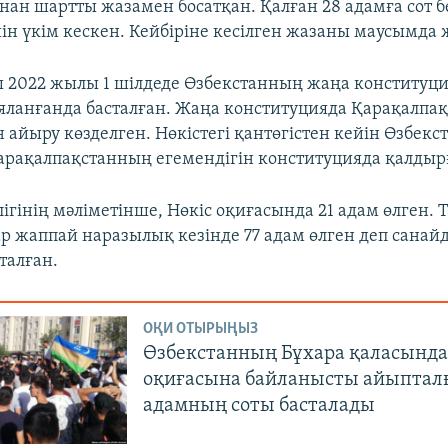
лынан шартты жазамен босатқан. Қалған 28 адамға сот 
йін үкім кескен. Кейбіріне кесілген жазаны маусымда 
ы 2022 жылы 1 шілдеде Өзбекстанның жаңа конститу
ланғанда басталған. Жаңа конституцияда Қарақалпа
 айыру көзделген. Нөкістегі қантөгістен кейін Өзбекс
арақалпақстанның егемендігін конституцияда қалдыр
ігінің мәліметінше, Нөкіс оқиғасында 21 адам өлген. Т
 жаппай наразылық кезінде 77 адам өлген деп санай
талған.
ОҚИ ОТЫРЫҢЫЗ
Өзбекстанның Бұхара қаласында
оқиғасына байланысты айыпталғ
адамның соты басталады