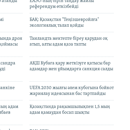
р атанды
ЕАЭО-ның бірін таңдау жайлы
референдум өткізбейді
мі
БАҚ: Қазақстан "Теңізшевройлға"
экологиялық талап қойды
сында дрон
Таиландта мектепте біреу қарудан оқ
 қоймасы
атып, алты адам қаза тапты
ксандра
АҚШ Кубаға қару жеткізуге қатысы бар
уді
адамдар мен ұйымдарға санкция салды
банкіне
UEFA 2030 жылғы әлем кубогына бойкот
жариялау идеясынан бас тартпайды
нның адам
Қазақстанда рақымшылықпен 1,5 мың
мбаев
адам қамаудан босап шықты