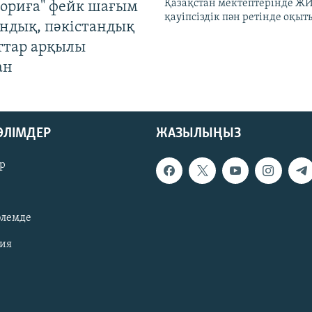
Қазақстан мектептерінде Ж
ориға" фейк шағым
қауіпсіздік пән ретінде оқы
андық, пәкістандық
ттар арқылы
ан
БӨЛІМДЕР
ЖАЗЫЛЫҢЫЗ
р
әлемде
зия