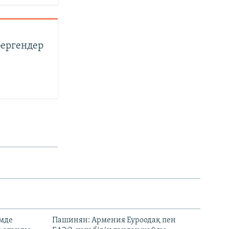
бергендер
емде
Пашинян: Армения Еуроодақ пен