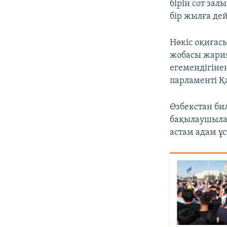
бірін сот за
бір жылға де
Нөкіс оқиғас
жобасы жария
егемендігінен
парламенті Қ
Өзбекстан бил
бақылаушылар
астам адам ұс