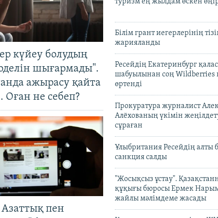
туризм ең жылдам өскен өңі
Білім грант иегерлерінің тізі
жарияланды
тер күйеу болудың
Ресейдің Екатеринбург қала
оделін шығармады".
шабуылынан соң Wildberries
танда ажырасу қайта
өртенді
. Оған не себеп?
Прокуратура журналист Але
Алёхованың үкімін жеңілдет
сұраған
Ұлыбритания Ресейдің алты 
санкция салды
"Жосықсыз ұстау". Қазақста
құқығы бюросы Ермек Нары
жайлы мәлімдеме жасады
 Азаттық пен