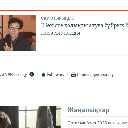
ОҚИ ОТЫРЫҢЫЗ
"Нөкісте халықты атуға бұйрық 
жазасыз қалды"
VPN-сіз оқу
Follow us
Принтерден шығару
Жаңалықтар
Орталық Азия 2025 жылы әл