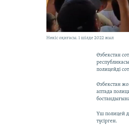
Нөкіс оқиғасы. 1 шілде 2022 жыл
Өзбекстан со
республикасы
полицейді со
Өзбекстан жо
аптада полиц
бостандығына
Үш полицей д
түсірген.