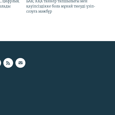
И, цифрлық
БАҚ: КҚК танкер тапшылығы мен
тылады
қауіпсіздікке бола мұнай тиеуді үзіп-
созуға мәжбүр