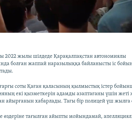
ты 2022 жылы шілдеде Қарақалпақстан автономиялы
нда болған жаппай наразылыққа байланысты іс бойы
ттады.
ғарғы соты Қаған қаласының қылмыстық істер бойынш
ияның екі қызметкерін адамды азаптағаны үшін жеті
н айырғанын хабарлады. Тағы бір полицей үш жылға 
е өздеріне тағылған айыпты мойындамай, апелляция