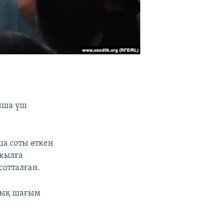
нша үш
а соты өткен
 жылға
сотталған.
лық шағым