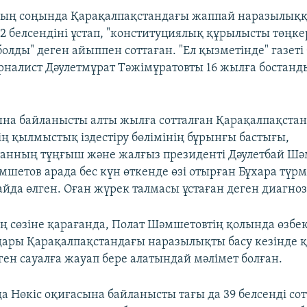
дың соңында Қарақалпақстандағы жаппай наразылық
 белсендіні ұстап, "конституциялық құрылысты төңкер
болды" деген айыппен соттаған. "Ел қызметінде" газе
рналист Дәулетмұрат Тәжімұратовты 16 жылға бостан
ына байланысты алты жылға сотталған Қарақалпақстан 
ің қылмыстық іздестіру бөлімінің бұрынғы бастығы,
анның тұңғыш және жалғыз президенті Дәулетбай Шә
мшетов арада бес күн өткенде өзі отырған Бұхара түрм
йда өлген. Оған жүрек талмасы ұстаған деген диагноз
ің сөзіне қарағанда, Полат Шәмшетовтің қолында өзбе
дары Қарақалпақстандағы наразылықты басу кезінде 
ген сауалға жауап бере алатындай мәлімет болған.
а Нөкіс оқиғасына байланысты тағы да 39 белсенді сот