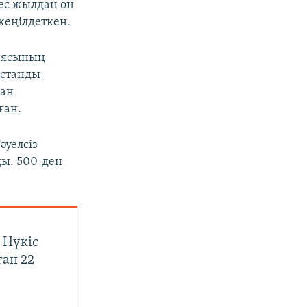
бес жылдан он
жеңілдеткен.
циясының
қстанды
тан
ған.
әуелсіз
ды. 500-ден
 Нүкіс
ан 22