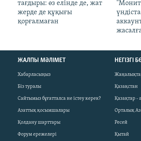
тағдыры: өз елінде де, жат
"Монит
жерде де құқығы
үндіст
қорғалмаған
аккаун
жасалғ
ЖАЛПЫ МӘЛІМЕТ
НЕГІЗГІ 
Хабарласыңыз
Жаңалықта
Біз туралы
Қазақстан
Русский
Сайтымыз бұғатталса не істеу керек?
Қазақтар - 
Азаттық қосымшалары
Орталық А
ЖАЗЫЛЫҢЫЗ
Қолдану шарттары
Ресей
Форум ережелері
Қытай