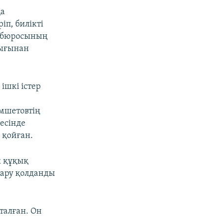
қа
іп, билікті
ті бюросының
дығынан
ішкі істер
мшетовтің
есінде
 қойған.
к құқық
қару қолданды
талған. Он