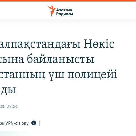
алпақстандағы Нөкіс
сына байланысты
станның үш полицейі
лды
л, 07:54
VPN-сіз оқу