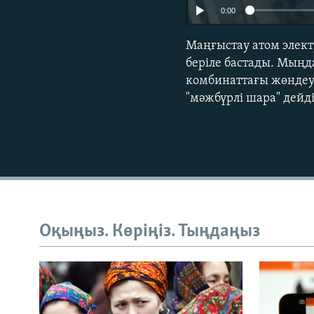
0:00
Маңғыстау атом элект
беріле бастады. Мыңд
комбинаттағы жөндеу
"мәжбүрлі шара" дейді
Оқыңыз. Көріңіз. Тыңдаңыз