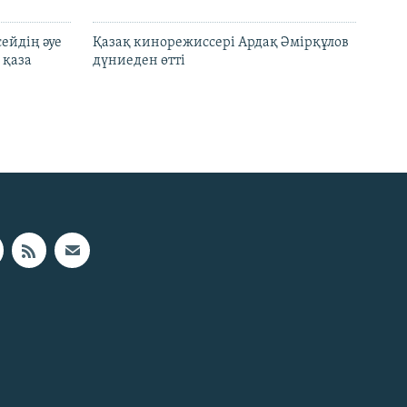
ейдің әуе
Қазақ кинорежиссері Ардақ Әмірқұлов
 қаза
дүниеден өтті