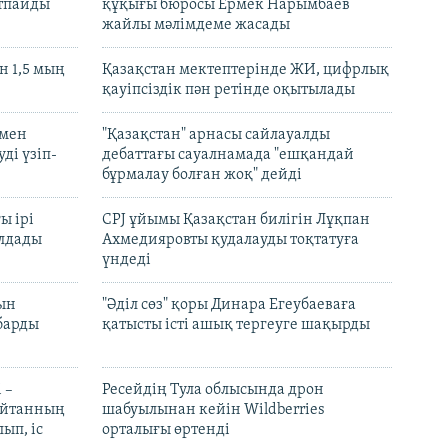
ртпайды
құқығы бюросы Ермек Нарымбаев
жайлы мәлімдеме жасады
 1,5 мың
Қазақстан мектептерінде ЖИ, цифрлық
қауіпсіздік пән ретінде оқытылады
 мен
"Қазақстан" арнасы сайлауалды
ді үзіп-
дебаттағы сауалнамада "ешқандай
бұрмалау болған жоқ" дейді
ы ірі
CPJ ұйымы Қазақстан билігін Лұқпан
лдады
Ахмедияровты қудалауды тоқтатуға
үндеді
рын
"Әділ сөз" қоры Динара Егеубаеваға
барды
қатысты істі ашық тергеуге шақырды
 –
Ресейдің Тула облысында дрон
шайтанның
шабуылынан кейін Wildberries
ып, іс
орталығы өртенді