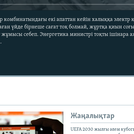
р комбинатындағы екі апаттан кейін халыққа электр 
аған үйде бірнеше сағат тоқ болмай, жұртқа қиын соғ
 жұмысы себеп. Энергетика министрі тоқты ішінара 
.
Auto
240p
360p
720p
1080p
Жаңалықтар
UEFA 2030 жылғы әлем кубог