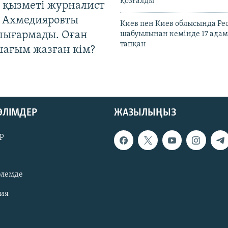
қозғалды
 қызметі журналист
 Ахмедияровты
Киев пен Киев облысында Рес
шығармады. Оған
шабуылынан кемінде 17 адам
тапқан
шағым жазған кім?
БӨЛІМДЕР
ЖАЗЫЛЫҢЫЗ
р
әлемде
зия