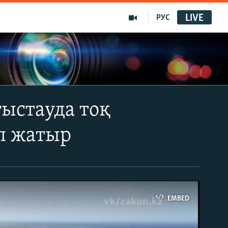
LIVE
РУС
ғыстауда тоқ
п жатыр
EMBED