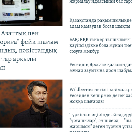
жариялау идеясынан бас та
Қазақстанда рақымшылықпен
адам қамаудан босап шықты
 Азаттық пен
БАҚ: КҚК танкер тапшылығы
ориға" фейк шағым
қауіпсіздікке бола мұнай тиеу
андық, пәкістандық
созуға мәжбүр
ттар арқылы
Ресейдің Ярослав қаласындағ
ан
мұнай зауытына дрон шабуы
Wildberries негізгі қоймала
Ресейден көшірмек деген ха
жоққа шығарды
Түркістан өңірінде әйелдерді
"ұрғашылар", әншілерді – "
жаршысы" деген тұрғын ұстал