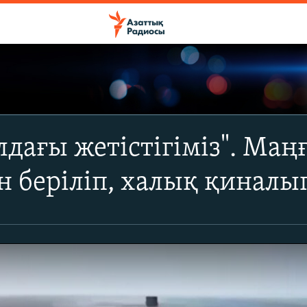
дағы жетістігіміз". Маң
 беріліп, халық қиналы