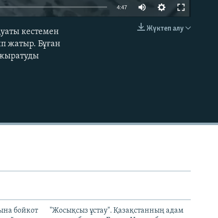
Auto
4:47
240p
Жүктеп алу
қуаты кестемен
EMBED
360p
ып жатыр. Бұған
ажыратуды
480p
720p
1080p
480p
ына бойкот
"Жосықсыз ұстау". Қазақстанның адам