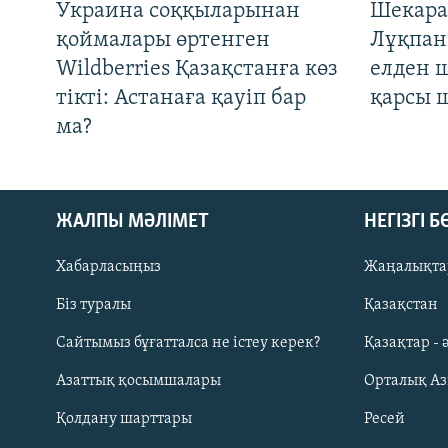
Украина соққыларынан
Шекара
қоймалары өртенген
Лұқпан
Wildberries Қазақстанға көз
елден 
тікті: Астанаға қауіп бар
қарсы 
ма?
ЖАЛПЫ МӘЛІМЕТ
НЕГІЗГІ 
Хабарласыңыз
Жаңалықта
Біз туралы
Қазақстан
Русский
Сайтымыз бұғатталса не істеу керек?
Қазақтар - 
Азаттық қосымшалары
Орталық А
ЖАЗЫЛЫҢЫЗ
Қолдану шарттары
Ресей