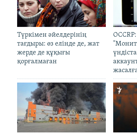
Түркімен әйелдерінің
OCCRP:
тағдыры: өз елінде де, жат
"Монит
жерде де құқығы
үндіст
қорғалмаған
аккаун
жасалғ