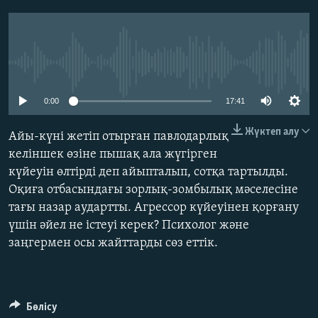
ЖАЗЫЛЫҢЫЗ
No media source currently available
Басқа тілдерде
0:00
17:41
Жүктеп алу
Айы-күні жетіп отырған павлодарлық
келіншек өзіне пышақ ала жүгірген
күйеуін өлтірді деп айыпталып, сотқа тартылды.
Оқиға отбасындағы зорлық-зомбылық мәселесіне
тағы назар аудартты. Агрессор күйеуінен қорғану
үшін әйел не істеуі керек? Психолог және
заңгермен осы жайттарды сөз еттік.
Бөлісу