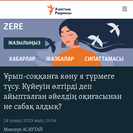
Accessibility
links
Skip
ZERE
to
ЖАҢАЛЫҚТАР
main
САЯСАТ
ЖАЗЫЛЫҢЫЗ
content
ЖАЗЫЛЫҢЫЗ
AZATTYQTV
Skip
ХАБАРЛАР
ЖАЗБАЛАР
СИПАТТАМАСЫ
to
ҚАҢТАР ОҚИҒАСЫ
main
Spotify
АДАМ ҚҰҚЫҚТАРЫ
Navigation
Ұрып-соққанға көну я түрмеге
Skip
ӘЛЕУМЕТ
түсу. Күйеуін өлтірді деп
Жазылу
to
ӘЛЕМ
айыпталған әйелдің оқиғасынан
Search
не сабақ алдық?
АРНАЙЫ ЖОБАЛАР
24 тамыз 2023 жыл, 15:06
Русский
Мәншүк АСАУТАЙ