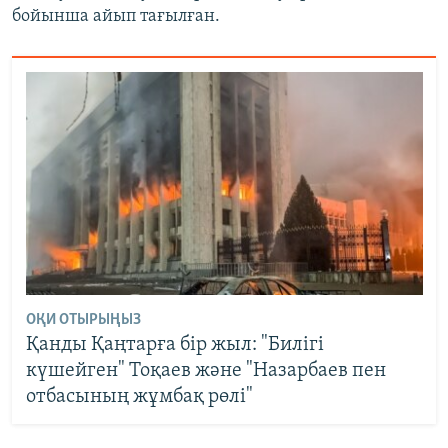
бойынша айып тағылған.
ОҚИ ОТЫРЫҢЫЗ
Қанды Қаңтарға бір жыл: "Билігі
күшейген" Тоқаев және "Назарбаев пен
отбасының жұмбақ рөлі"