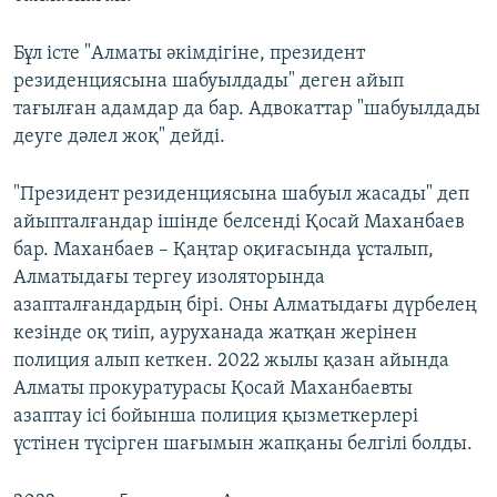
Бұл істе "Алматы әкімдігіне, президент
резиденциясына шабуылдады" деген айып
тағылған адамдар да бар. Адвокаттар "шабуылдады
деуге дәлел жоқ" дейді.
"Президент резиденциясына шабуыл жасады" деп
айыпталғандар ішінде белсенді Қосай Маханбаев
бар. Маханбаев – Қаңтар оқиғасында ұсталып,
Алматыдағы тергеу изоляторында
азапталғандардың бірі. Оны Алматыдағы дүрбелең
кезінде оқ тиіп, ауруханада жатқан жерінен
полиция алып кеткен. 2022 жылы қазан айында
Алматы прокуратурасы Қосай Маханбаевты
азаптау ісі бойынша полиция қызметкерлері
үстінен түсірген шағымын жапқаны белгілі болды.