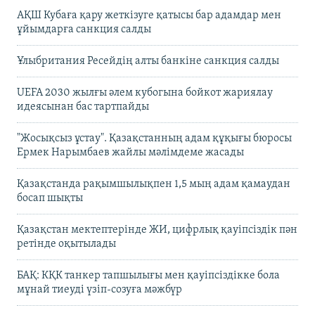
АҚШ Кубаға қару жеткізуге қатысы бар адамдар мен
ұйымдарға санкция салды
Ұлыбритания Ресейдің алты банкіне санкция салды
UEFA 2030 жылғы әлем кубогына бойкот жариялау
идеясынан бас тартпайды
"Жосықсыз ұстау". Қазақстанның адам құқығы бюросы
Ермек Нарымбаев жайлы мәлімдеме жасады
Қазақстанда рақымшылықпен 1,5 мың адам қамаудан
босап шықты
Қазақстан мектептерінде ЖИ, цифрлық қауіпсіздік пән
ретінде оқытылады
БАҚ: КҚК танкер тапшылығы мен қауіпсіздікке бола
мұнай тиеуді үзіп-созуға мәжбүр