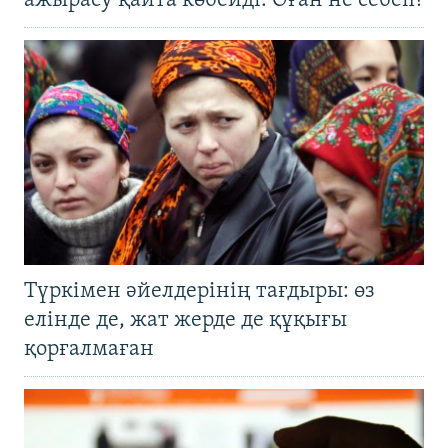
ажырасу қайта көбейді. Оған не себеп?
Түркімен әйелдерінің тағдыры: өз
елінде де, жат жерде де құқығы
қорғалмаған