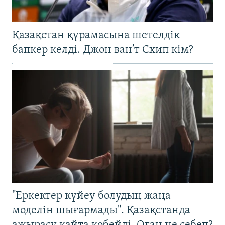
Қазақстан құрамасына шетелдік
бапкер келді. Джон ван’т Схип кім?
"Еркектер күйеу болудың жаңа
моделін шығармады". Қазақстанда