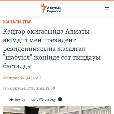
Accessibility
links
Skip
ЖАҢАЛЫҚТАР
to
ЖАҢАЛЫҚТАР
Қаңтар оқиғасында Алматы
main
САЯСАТ
content
әкімдігі мен президент
AZATTYQTV
Skip
резиденциясына жасалған
to
ҚАҢТАР ОҚИҒАСЫ
"шабуыл" жөнінде сот тыңдауы
main
АДАМ ҚҰҚЫҚТАРЫ
Navigation
басталды
Skip
ӘЛЕУМЕТ
to
Мейірім БАҚЫТЖАН
ӘЛЕМ
Search
19 қыркүйек 2023 жыл, 12:08
АРНАЙЫ ЖОБАЛАР
Бөлісу
VPN-сіз оқу
Русский