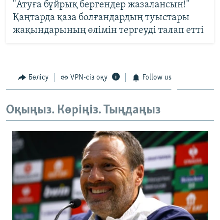
"Атуға бұйрық бергендер жазалансын!"
Қаңтарда қаза болғандардың туыстары
жақындарының өлімін тергеуді талап етті
Бөлісу
VPN-сіз оқу
Follow us
Оқыңыз. Көріңіз. Тыңдаңыз