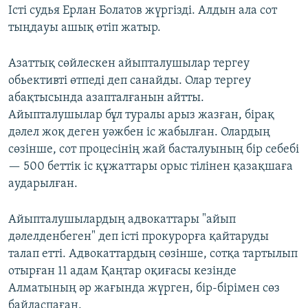
Істі судья Ерлан Болатов жүргізді. Алдын ала сот
тыңдауы ашық өтіп жатыр.
Азаттық сөйлескен айыпталушылар тергеу
обьективті өтпеді деп санайды. Олар тергеу
абақтысында азапталғанын айтты.
Айыпталушылар бұл туралы арыз жазған, бірақ
дәлел жоқ деген уәжбен іс жабылған. Олардың
сөзінше, сот процесінің жай басталуының бір себебі
— 500 беттік іс құжаттары орыс тілінен қазақшаға
аударылған.
Айыпталушылардың адвокаттары "айып
дәлелденбеген" деп істі прокурорға қайтаруды
талап етті. Адвокаттардың сөзінше, сотқа тартылып
отырған 11 адам Қаңтар оқиғасы кезінде
Алматының әр жағында жүрген, бір-бірімен сөз
байласпаған.