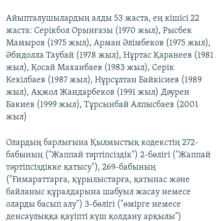
Айыпталушылардың алды 53 жаста, ең кішісі 22
жаста: Серікбол Орынғазы (1970 жыл), Рысбек
Мамыров (1975 жыл), Арман Әлімбеков (1975 жыл),
Әбидолла Таубай (1978 жыл), Нұртас Қаранеев (1981
жыл), Қосай Маханбаев (1983 жыл), Серік
Кекілбаев (1987 жыл), Нұрсұлтан Байкісиев (1989
жыл), Ақжол Жандарбеков (1991 жыл) Дәурен
Бакиев (1999 жыл), Тұрсынбай Алпысбаев (2001
жыл)
Олардың барлығына Қылмыстық кодекстің 272-
бабының ("Жаппай тәртіпсіздік") 2-бөлігі ("Жаппай
тәртіпсіздікке қатысу"), 269-бабының
("Ғимараттарға, құрылыстарға, қатынас және
байланыс құралдарына шабуыл жасау немесе
оларды басып алу") 3-бөлігі ("өмiрге немесе
денсаулыққа қауiптi күш қолдану арқылы")