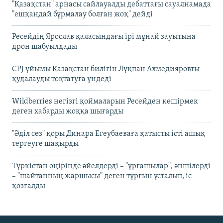
"Қазақстан" арнасы сайлауалды дебаттағы сауалнамада
"ешқандай бұрмалау болған жоқ" дейді
Ресейдің Ярослав қаласындағы ірі мұнай зауытына
дрон шабуылдады
CPJ ұйымы Қазақстан билігін Лұқпан Ахмедияровты
қудалауды тоқтатуға үндеді
Wildberries негізгі қоймаларын Ресейден көшірмек
деген хабарды жоққа шығарды
"Әділ сөз" қоры Динара Егеубаеваға қатысты істі ашық
тергеуге шақырды
Түркістан өңірінде әйелдерді – "ұрғашылар", әншілерді
– "шайтанның жаршысы" деген тұрғын ұсталып, іс
қозғалды