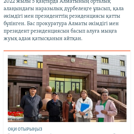
2022 жылы 5 қаңтарда Алматының орталық
алаңындағы наразылық дүрбелеңге ұласып, қала
әкімдігі мен президенттің резиденциясы қатты
бүлінген. Бас прокуратура Алматы әкімдігі мен
президент резиденциясын басып алуға мыңға
жуық адам қатысқанын айтқан.
ОҚИ ОТЫРЫҢЫЗ