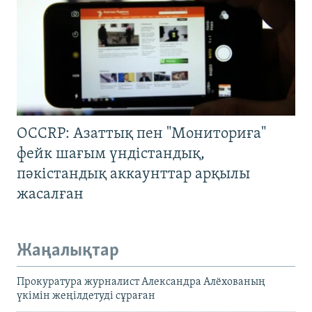
OCCRP: Азаттық пен "Мониториға"
фейк шағым үндістандық,
пәкістандық аккаунттар арқылы
жасалған
Жаңалықтар
Прокуратура журналист Александра Алёхованың
үкімін жеңілдетуді сұраған