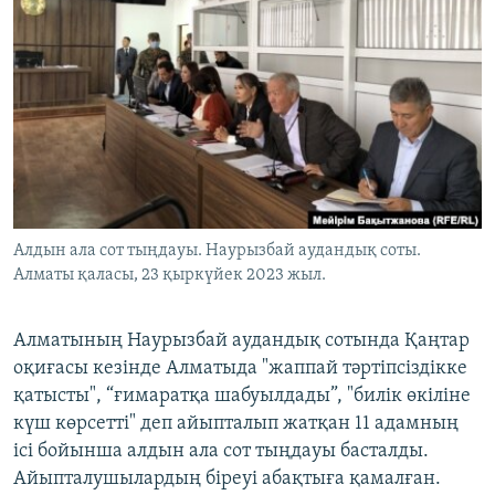
ЖАЗЫЛЫҢЫЗ
Басқа тілдерде
Алдын ала сот тыңдауы. Наурызбай аудандық соты.
Алматы қаласы, 23 қыркүйек 2023 жыл.
Алматының Наурызбай аудандық сотында Қаңтар
оқиғасы кезінде Алматыда "жаппай тәртіпсіздікке
қатысты", “ғимаратқа шабуылдады”, "билік өкіліне
күш көрсетті" деп айыпталып жатқан 11 адамның
ісі бойынша алдын ала сот тыңдауы басталды.
Айыпталушылардың біреуі абақтыға қамалған.