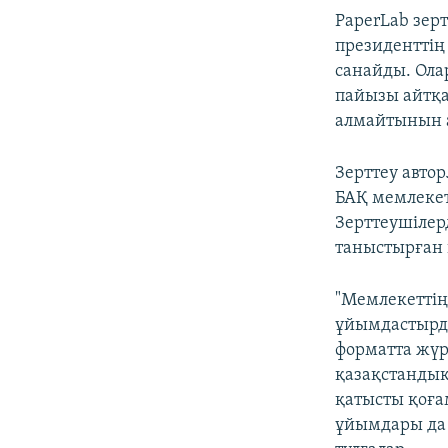
PaperLab зерт
президенттің
санайды. Ола
пайызы айтқа
алмайтынын 
Зерттеу авто
БАҚ мемлекет
Зерттеушілер
таныстырған 
"Мемлекеттің 
ұйымдастырды
форматта жүр
қазақстандық
қатысты қоға
ұйымдары да 