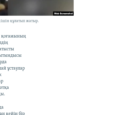
кішін құлатып жатыр.
ан қоғамының
лдің
қатысты
орытындысы
рда
пай ұстаулар
к
ар
отқа
ды.
да
ан кейін бір