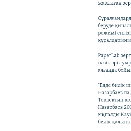
жазылған зер
Сұралғандарды
беруде қинал
режимі енгізі
құралдарының
PaperLab зерт
нәзік әрі ау
алғанда бойы
"Елде билік 
Назарбаев па
Тоқаевтың қо
Назарбаев 20
ықпалды Қауі
билік қалыпта