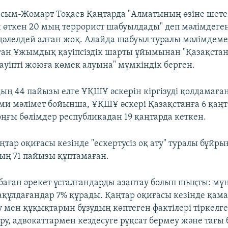
сым-Жомарт Тоқаев Қаңтарда "Алматының өзіне шете
өткен 20 мың террорист шабуылдады" деп мәлімдеген.
лелдей алған жоқ. Алайда шабуыл туралы мәлімдеме
ған Ұжымдық қауіпсіздік шарты ұйымынан "Қазақстан
қауіпті жоюға көмек алуына" мүмкіндік берген.
ың 44 пайызы елге ҰҚШҰ әскерін кіргізуді қолдамаған
сми мәлімет бойынша, ҰҚШҰ әскері Қазақстанға 6 қаң
оңғы бөлімдер республикадан 19 қаңтарда кеткен.
тар оқиғасы кезінде "ескертусіз оқ ату" туралы бұйр
ың 71 пайызы құптамаған.
баған әрекет ұсталғандарды азаптау болып шықты: мұ
ақұлдағандар 7% құрады. Қаңтар оқиғасы кезінде қама
у мен құқықтарын бұзудың көптеген фактілері тіркелге
ыру, адвокаттармен кездесуге рұқсат бермеу және тағы 