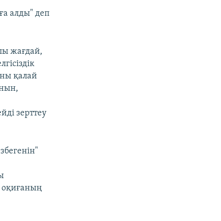
ға алды" деп
лы жағдай,
гісіздік
аны қалай
ынын,
ейді зерттеу
збегенін"
ы
і оқиғаның