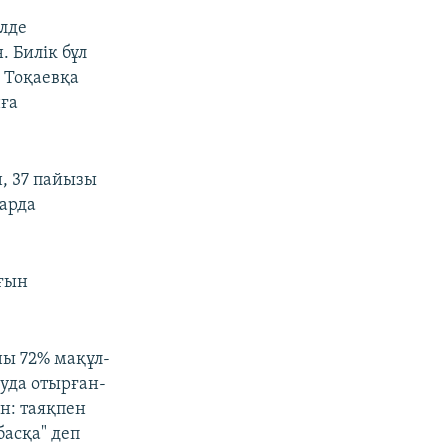
лде
 Билік бұл
 Тоқаевқа
ға
, 37 пайызы
тарда
ығын
ны 72% мақұл-
уда отырған-
н: таяқпен
басқа" деп