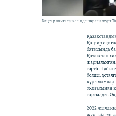
Қаңтар оқиғасы кезінде наразы жұрт Т
Қазақстандық
Қаңтар оқиға
батысында ба
Қазақстан ха
жарияланған.
тәртіпсіздікк
болды, ұстал
құрылымдарға
оқиғасынан к
тартылды. Оқ
2022 жылдың 
жүргізілген с