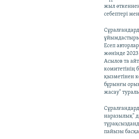
жыл өткеннен
себептері ме
Сұралғандард
ұйымдастырыл
Есеп авторлар
жөнінде 2023
Асылов та айт
комитетінің 
қызметінен к
бұрынғы орын
жасау" туралы
Сұралғандарды
наразылық" д
тұрақсызданд
пайызы басқа