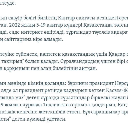
ттеуде.
ң едәуір бөлігі биліктің Қаңтар оқиғасы кезіндегі әре
ған. 2022 жылы 5-19 қаңтар күндері Қазақстанда төте
лді, елде интернет өшірілді, тұрғындар тәуелсіз ақпара
 сайттарына кіре алмады.
теуіне сүйенсек, көптеген қазақстандық үшін Қаңтар 
ыр тақырып" болып қалады. Сұралғандардың үштен бірі 
н қорқыныш пен алаң билейтінін айтқан.
шын мәнінде кімнің қолында: бұрынғы президент Нұрс
, әлде ол президент ретінде қалдырып кеткен Қасым-
лында ма?" деген сұраққа сұралғандар біркелкі жауап
19 жылы наурызда Тоқаевты өз орнына қалдырып, Қаңт
псіздік кеңесіне жетекшілік еткен. Бұл сарапшылар ар
сты" деген күмәнді үдеткен.