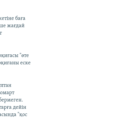
кетіне баға
нше жағдай
т
оқиғасы "өте
оқиғаны еске
ұлтан
Жомарт
 бермеген.
арға дейін
асында "қос