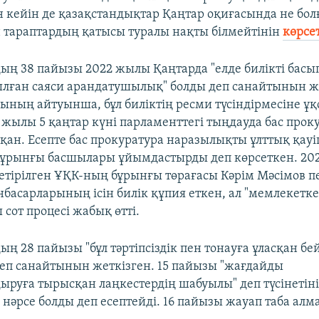
 кейін де қазақстандықтар Қаңтар оқиғасында не бо
н тараптардың қатысы туралы нақты білмейтінін
көрсе
ың 38 пайызы 2022 жылы Қаңтарда "елде билікті басып
ған саяси арандатушылық" болды деп санайтынын же
ының айтуынша, бұл биліктің ресми түсіндірмесіне ұқс
 жылы 5 қаңтар күні парламенттегі тыңдауда бас прок
қан. Есепте бас прокуратура наразылықты ұлттық қауіп
бұрынғы басшылары ұйымдастырды деп көрсеткен. 20
етірілген ҰҚК-ның бұрынғы төрағасы Кәрім Мәсімов п
басарларының ісін билік құпия еткен, ал "мемлекетк
 сот процесі жабық өтті.
ң 28 пайызы "бұл тәртіпсіздік пен тонауға ұласқан бей
еп санайтынын жеткізген. 15 пайызы "жағдайды
ыруға тырысқан лаңкестердің шабуылы" деп түсінетіні
 нәрсе болды деп есептейді. 16 пайызы жауап таба алм