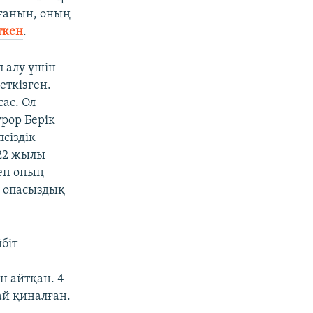
лғанын, оның
ткен
.
 алу үшін
ткізген.
ас. Ол
урор Берік
сіздік
22 жылы
ен оның
е опасыздық
біт
н айтқан. 4
ай қиналған.