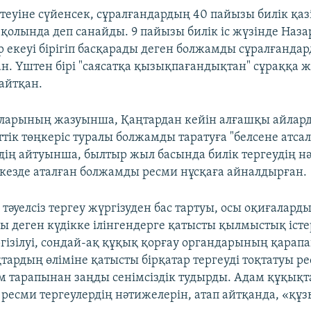
теуіне сүйенсек, сұралғандардың 40 пайызы билік қаз
 қолында деп санайды. 9 пайызы билік іс жүзінде Наза
р екеуі бірігіп басқарады деген болжамды сұралғандар
н. Үштен бірі "саясатқа қызықпағандықтан" сұраққа ж
айтқан.
рларының жазуынша, Қаңтардан кейін алғашқы айлард
тік төңкеріс туралы болжамды таратуға "белсене атса
дің айтуынша, былтыр жыл басында билік тергеудің н
кезде аталған болжамды ресми нұсқаға айналдырған.
тәуелсіз тергеу жүргізуден бас тартуы, осы оқиғалард
 деген күдікке ілінгендерге қатысты қылмыстық іст
гізілуі, сондай-ақ құқық қорғау органдарының қарап
тардың өліміне қатысты бірқатар тергеуді тоқтатуы р
м тарапынан заңды сенімсіздік тудырды. Адам құқықт
ресми тергеулердің нәтижелерін, атап айтқанда, «құ