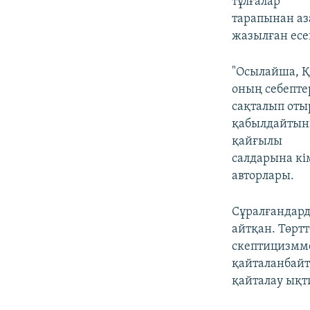
тұлғалар
тарапынан аз
жазылған есе
"Осылайша, Қ
оның себепте
сақталып оты
қабылдайтыны
қайғылы
салдарына кім
авторлары.
Сұралғандард
айтқан. Төртт
скептицизмме
қайталанбайт
қайталау ықт