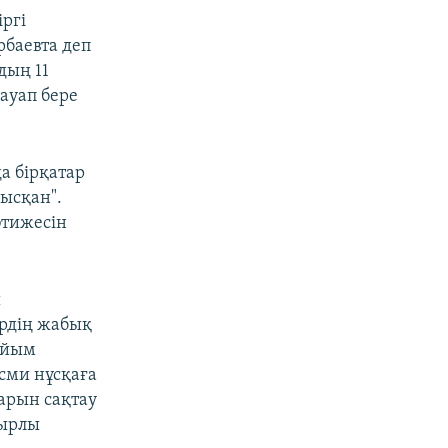
іргі
рбаевта деп
дың 11
ауап бере
а бірқатар
лысқан".
әтижесін
ы
ердің жабық
айым
есми нұсқаға
арын сақтау
зырлы