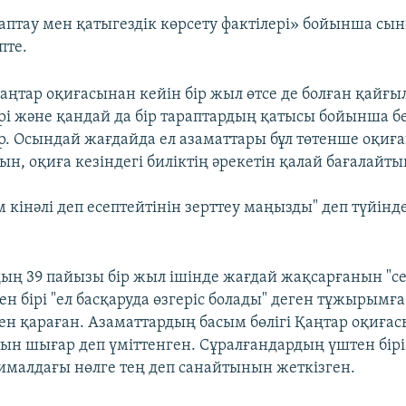
аптау мен қатыгездік көрсету фактілері» бойынша сын
пте.
аңтар оқиғасынан кейін бір жыл өтсе де болған қайғы
рі және қандай да бір тараптардың қатысы бойынша бел
р. Осындай жағдайда ел азаматтары бұл төтенше оқиғ
н, оқиға кезіндегі биліктің әрекетін қалай бағалайт
 кінәлі деп есептейтінін зерттеу маңызды" деп түйінд
ың 39 пайызы бір жыл ішінде жағдай жақсарғанын "се
ен бірі "ел басқаруда өзгеріс болады" деген тұжырымға
н қараған. Азаматтардың басым бөлігі Қаңтар оқиғас
ын шығар деп үміттенген. Сұралғандардың үштен бір
ималдағы нөлге тең деп санайтынын жеткізген.