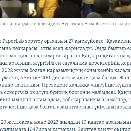
алдықорғанда экс-президент Нұрсұлтан Назарбаевтың ескерт
 PaperLab зерттеу орталығы 27 қыркүйекте "Қазақст
сына көзқарасы" атты есеп жариялады. Онда былтыр е
сталып, қалған қалаларға тараған Қаңтар оқиғасына 
лқы арасында жүргізілген сауалнама деректерінің қ
 2022 жылы болған наразылықтың соңы кейбір қалала
е ұласып, кемінде 200-ден астам адам қаза болды. Жап
ғандар азапталды. Президент халыққа үндеуінде күшті
 ескертусіз оқ атуға бұйрық бергенін мәлімдеді. Қаңт
ейін мыңнан астам адам, көбі қарапайым азаматтар, с
иға кезінде қаза болған азаматтарға да үкім шығарыл
29 желтоқсан және 2023 жылдың 10 қаңтар аралығын
ауалнамаға 1047 адам қатысқан. Зерттеу қанды оқиғад