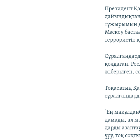
Президент Қа
дайындықтан 
тұжырымын дә
Мәскеу баста
террористік 
Сұралғандард
қолдаған. Ре
жіберілген, с
Тоқаевтың Қаң
сұралғандард
"Ең мақұлдан
дамады, ал м
дарды азапта
ұру, тоқ соқт