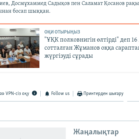
лиев, Досмұхаммед Садықов пен Саламат Қосанов ра
алынан босап шыққан.
ОҚИ ОТЫРЫҢЫЗ
"ҰҚК полковнигін өлтірді" деп 1
сотталған Жұманов оққа сарапта
жүргізуді сұрады
VPN-сіз оқу
Follow us
Принтерден шығару
Жаңалықтар