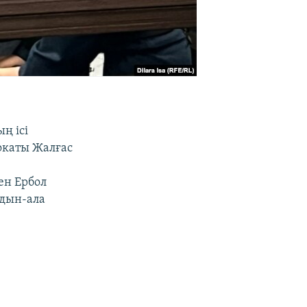
ң ісі
окаты Жалғас
ен Ербол
лдын-ала