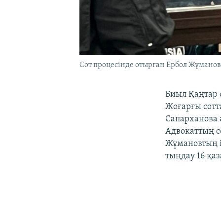
Сот процесінде отырған Ербол Жұманов
Биыл Қаңтар 
Жоғарғы сотт
Сапарханова 
Адвокаттың с
Жұмановтың і
тыңдау 16 қаз