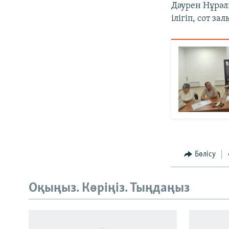
Дәурен Нұрә
ілігіп, сот з
Бөлісу
Оқыңыз. Көріңіз. Тыңдаңыз