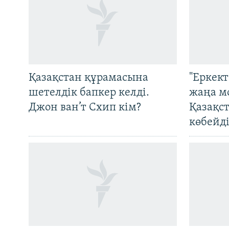
Қазақстан құрамасына
"Еркек
шетелдік бапкер келді.
жаңа м
Джон ван’т Схип кім?
Қазақс
көбейді