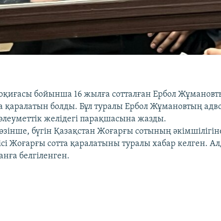
оқиғасы бойынша 16 жылға сотталған Ербол Жұмановты
а қаралатын болды. Бұл туралы Ербол Жұмановтың адв
әлеуметтік желідегі парақшасына жазды.
өзінше, бүгін Қазақстан Жоғарғы сотының әкімшілігін
сі Жоғарғы сотта қаралатыны туралы хабар келген. А
анға белгіленген.