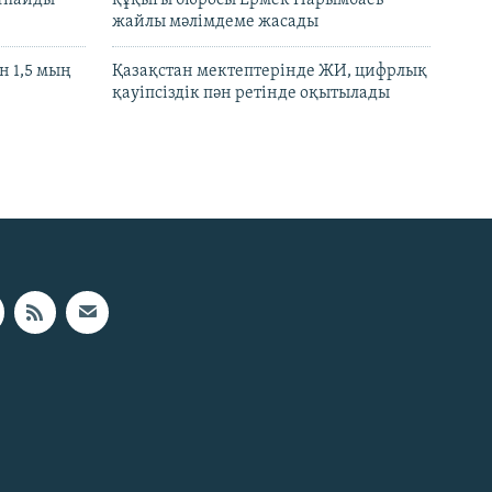
жайлы мәлімдеме жасады
 1,5 мың
Қазақстан мектептерінде ЖИ, цифрлық
қауіпсіздік пән ретінде оқытылады