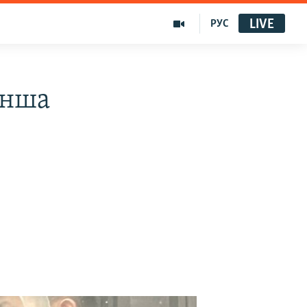
LIVE
РУС
ынша