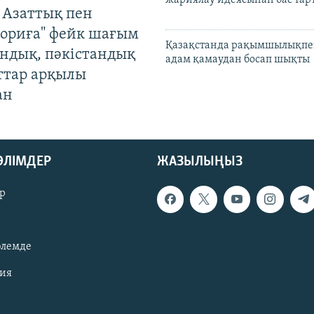
 Азаттық пен
ориға" фейк шағым
Қазақстанда рақымшылықпен
андық, пәкістандық
адам қамаудан босап шықты
ттар арқылы
ан
БӨЛІМДЕР
ЖАЗЫЛЫҢЫЗ
р
әлемде
зия