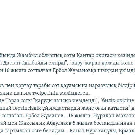
йында Жамбыл облыстық соты Қаңтар оқиғасы кезінд
 Дастан Әділбайды өлтірді", "қару-жарақ ұрлады және
н 16 жылға сотталған Ербол Жұмановқа шыққан үкімд
в пен қорғау тарабы сот қаулысына наразылық білдірі
иялық шағым түсіретінін мәлімдеген.
де Тараз соты "қаруды заңсыз иемденді", "билік өкілін
жаппай тәртіпсіздік ұйымдастырды және оған қатысты" 
 соттаған. Ербол Жұманов – 16 жылға, Нұрахан Махатов
ай мен Жақсылық Абдуллаев 5 жылға бостандығынан 
а тартылған өзге бес адам – Қанат Нұраханұлы, Ермах