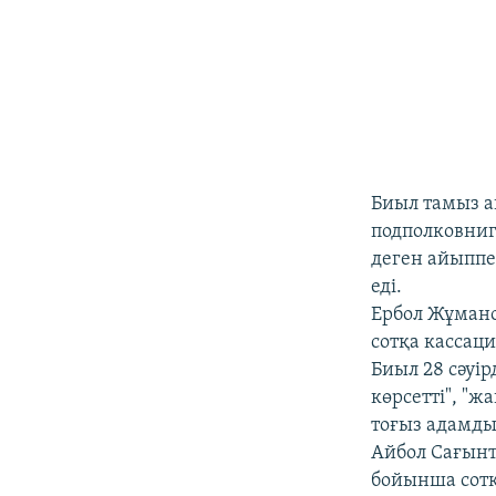
Биыл тамыз а
подполковнигі
деген айыппе
еді.
Ербол Жұмано
сотқа кассац
Биыл 28 сәуір
көрсетті", "
тоғыз адамды
Айбол Сағынт
бойынша сотқ