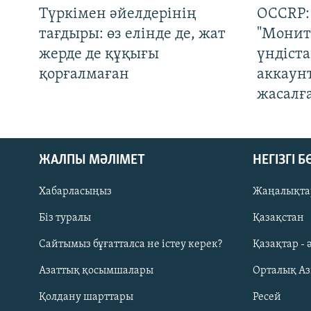
Түркімен әйелдерінің
OCCRP:
тағдыры: өз елінде де, жат
"Монит
жерде де құқығы
үндіст
қорғалмаған
аккаун
жасалғ
ЖАЛПЫ МӘЛІМЕТ
НЕГІЗГІ 
Хабарласыңыз
Жаңалықта
Біз туралы
Қазақстан
Русский
Сайтымыз бұғатталса не істеу керек?
Қазақтар - 
Азаттық қосымшалары
Орталық А
ЖАЗЫЛЫҢЫЗ
Қолдану шарттары
Ресей