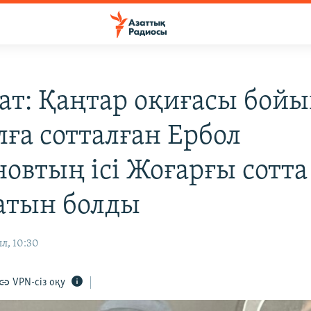
ат: Қаңтар оқиғасы бой
лға сотталған Ербол
овтың ісі Жоғарғы сотта
атын болды
л, 10:30
VPN-сіз оқу