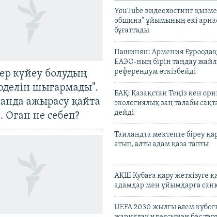
YouTube видеохостинг қызмет
община" ұйымының екі арн
бұғаттады
Пашинян: Армения Еуроодақ
ЕАЭО-ның бірін таңдау жай
референдум өткізбейді
тер күйеу болудың
оделін шығармады".
БАҚ: Қазақстан Теңіз кен ор
танда ажырасу қайта
экологиялық заң талабы сақ
дейді
. Оған не себеп?
Таиландта мектепте біреу қа
атып, алты адам қаза тапты
АҚШ Кубаға қару жеткізуге қ
адамдар мен ұйымдарға сан
UEFA 2030 жылғы әлем кубог
жариялау идеясынан бас та