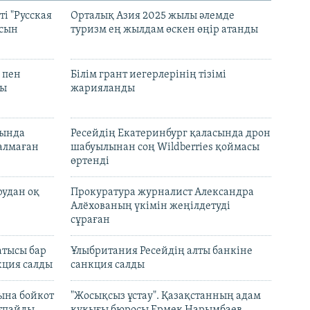
і "Русская
Орталық Азия 2025 жылы әлемде
асын
туризм ең жылдам өскен өңір атанды
 пен
Білім грант иегерлерінің тізімі
лы
жарияланды
нында
Ресейдің Екатеринбург қаласында дрон
талмаған
шабуылынан соң Wildberries қоймасы
өртенді
рудан оқ
Прокуратура журналист Александра
Алёхованың үкімін жеңілдетуді
сұраған
атысы бар
Ұлыбритания Ресейдің алты банкіне
кция салды
санкция салды
ына бойкот
"Жосықсыз ұстау". Қазақстанның адам
ртпайды
құқығы бюросы Ермек Нарымбаев