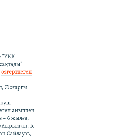
е "ҰҚК
 сақтады"
і
өзгертпеген
п, Жоғарғы
е күш
деген айыппен
 – 6 жылға,
айырылған. Іс
ан Сайлауов,