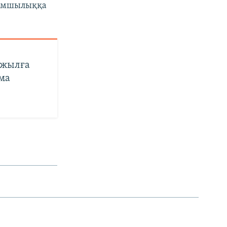
қымшылыққа
6 жылға
ма