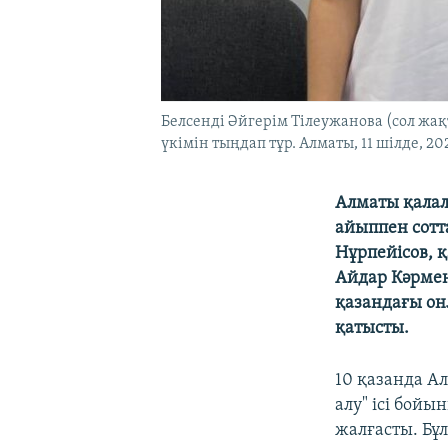
Белсенді Әйгерім Тілеужанова (сол жақ
үкімін тыңдап тұр. Алматы, 11 шілде, 2
Алматы қалал
айыппен сотт
Нұрпейісов, 
Айдар Кәрмен
қазандағы он
қатысты.
10 қазанда А
алу" ісі бой
жалғасты. Бұ