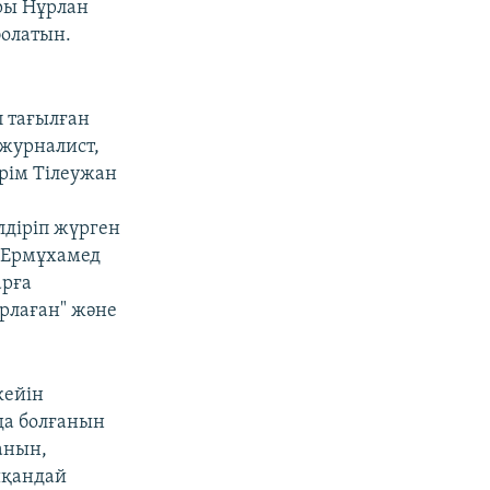
ры Нұрлан
болатын.
п тағылған
 журналист,
рім Тілеужан
лдіріп жүрген
, Ермұхамед
арға
ұрлаған" және
кейін
да болғанын
анын,
шқандай