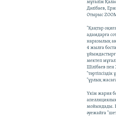
мұғалім Қала
Дәлібаев, Ер
Отырыс ZOOM
"Қаңтар оқиғ
адамдарға со
наразылық ак
4 жылға бост
ұйымдастырға
мектеп мұғал
Шілібаев пен
"тәртіпсіздік
"ұрлық жасағ
Үкім жария б
апелляциялық
мойындады. Б
әуежайға "ше