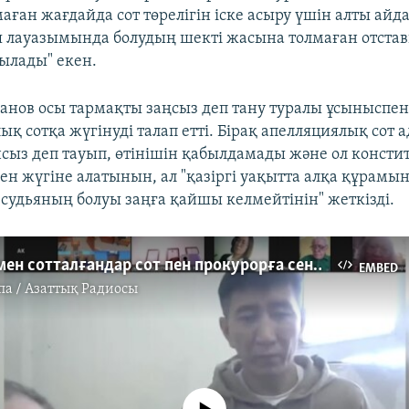
аған жағдайда сот төрелігін іске асыру үшін алты айд
я лауазымында болудың шекті жасына толмаған отста
тылады" екен.
анов осы тармақты заңсыз деп тану туралы ұсыныспе
қ сотқа жүгінуді талап етті. Бірақ апелляциялық сот 
сыз деп тауып, өтінішін қабылдамады және ол конст
мен жүгіне алатынын, ал "қазіргі уақытта алқа құрамы
 судьяның болуы заңға қайшы келмейтінін" жеткізді.
Әуежай ісімен сотталғандар сот пен прокурорға сенімсіздік білдірді
EMBED
па / Азаттық Радиосы
No media source currently available