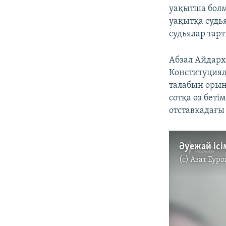
уақытша болм
уақытқа судь
судьялар тар
Абзал Айдарх
Конституциялы
талабын орын
сотқа өз беті
отставкадағы
(c)
Азат Еуро