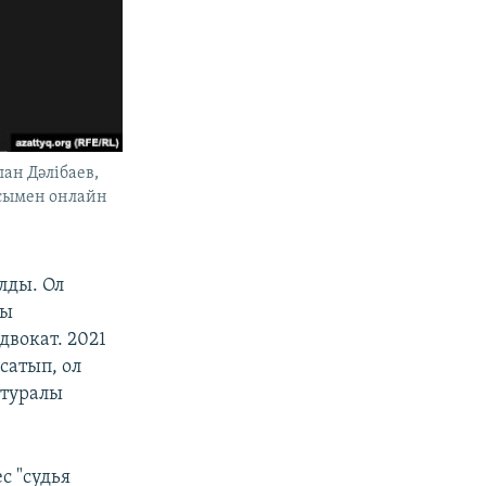
лан Дәлібаев,
асымен онлайн
лды. Ол
ды
вокат. 2021
сатып, ол
 туралы
с "судья