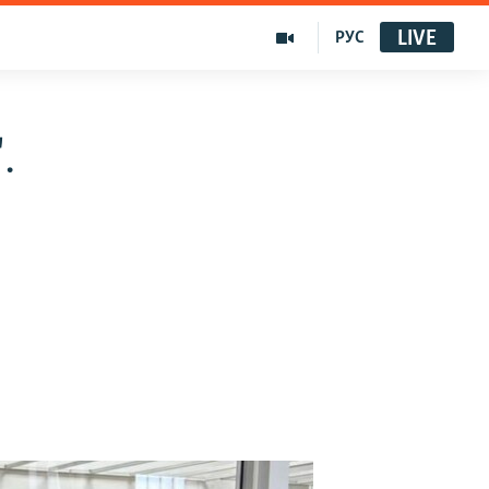
LIVE
РУС
.