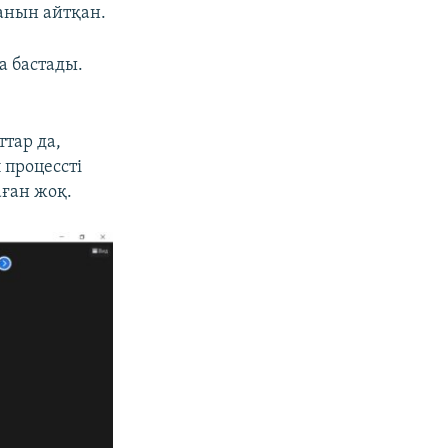
ғанын айтқан.
 бастады.
тар да,
 процессті
аған жоқ.