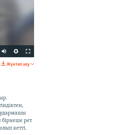
Auto
240p
Жүктеп алу
БӨЛІСІҢІЗ
360p
480p
720p
ыр.
1080p
тіндіктен,
 аудармашы
 бірнеше рет
px
width
олып кетті.