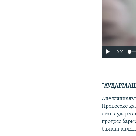
0:00
"АУДАРМАШ
Апелляциялық
Процесске қат
оған аударма
процесс бары
байқап қалды