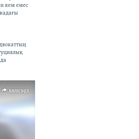
ан кем емес
вкадағы
н
адвокаттың
итуциялық
нда
БӨЛІСІҢІЗ