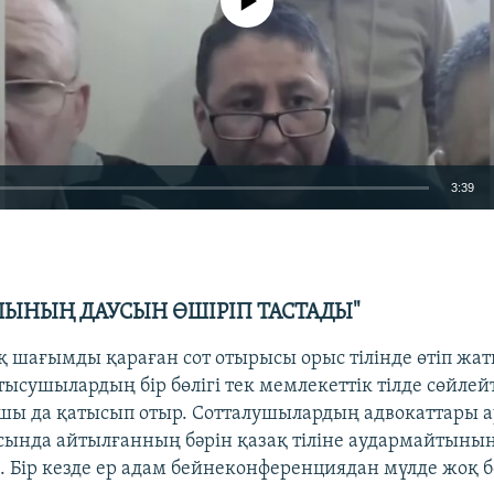
3:39
EMBED
ЫНЫҢ ДАУСЫН ӨШІРІП ТАСТАДЫ"
 шағымды қараған сот отырысы орыс тілінде өтіп жат
Auto
240p
360p
480p
ысушылардың бір бөлігі тек мемлекеттік тілде сөйлей
шы да қатысып отыр. Сотталушылардың адвокаттары
720p
1080p
сында айтылғанның бәрін қазақ тіліне аудармайтынын
. Бір кезде ер адам бейнеконференциядан мүлде жоқ б