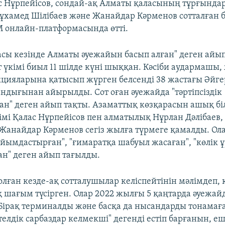
с Нұрпейісов, сондай-ақ Алматы қаласының тұрғында
мұхамед Шілібаев және Жанайдар Кәрменов сотталған 
 онлайн-платформасында өтті.
асы кезінде Алматы әуежайын басып алған" деген айы
т үкімі биыл 11 шілде күні шыққан. Кәсіби аудармашы,
цияларына қатысып жүрген белсенді 38 жастағы Әйге
андығынан айырылды. Сот оған әуежайда "тәртіпсіздік
н" деген айып тақты. Азаматтық көзқарасын ашық бі
імі Қалас Нұрпейісов пен алматылық Нұрлан Дәлібаев
 Жанайдар Кәрменов сегіз жылға түрмеге қамалды. Ол
 ұйымдастырған", "ғимаратқа шабуыл жасаған", "көлік 
ан" деген айып тағылды.
олған кезде-ақ сотталушылар келіспейтінін мәлімдеп, 
 шағым түсірген. Олар 2022 жылғы 5 қаңтарда әуежай
ірақ терминалды және басқа да нысандарды тонамағ
телдік сарбаздар келмекші" дегенді естіп барғанын, е