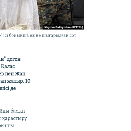
" ісі бойынша өзіне шығарылған сот
н" деген
 Қалас
ев пен Жан-
ап жатыр. 10
ісі де
айды басып
ы қарастыру
ұрынғы