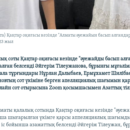
та) Қаңтар оқиғасы кезінде "Алматы әуежайын басып алғандар
023 жыл
ық соты Қаңтар оқиғасы кезінде "әуежайды басып алға
алған белсенді Әйгерім Тілеужанова, бұрынғы мұғалім
қала тұрғындары Нұрлан Далыбаев, Ермұхамет Шиліба
овтың сот үкіміне берген апелляциялық шағымын қар
лайн сот отырысына Zoom қосымшасымен Азаттық тілш
лматы қалалық сотында Қаңтар оқиғасы кезінде "әуеж
ынша шығарылған үкімге қарсы аппеляциялық шағымд
л іс бойынша азаматтық белсенді Әйгерім Тілеужан, б