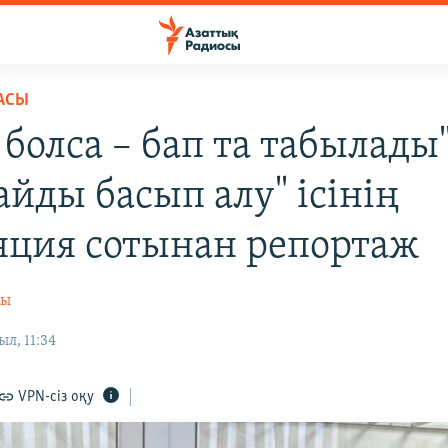
АСЫ
болса – бап та табылады"
айды басып алу" ісінің
яция сотынан репортаж
сы
л, 11:34
VPN-сіз оқу