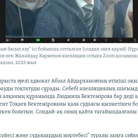
ын басып алу" ісі бойынша сотталған (солдан оңға қарай) Нұр
сов пен Жанайдар Кәрменов апелляция сотына Zoom қосымш
 қазан, 2023 жыл
ырыста әуелі адвокат Абзал Айдархановтың өтініші оқы
қарауды тоқтатуды сұрады. Себебі апелляциялық шағым
 алқаның құрамында Людмила Бектемірова бар деді ад
нт Тоқаев Бектемірованы қала судьясы қызметінен бо
еткен болатын. Сондай-ақ оның қайта тағайындалғаны
жүйесі және судьялардың мәртебесі" туралы заңға сәйке