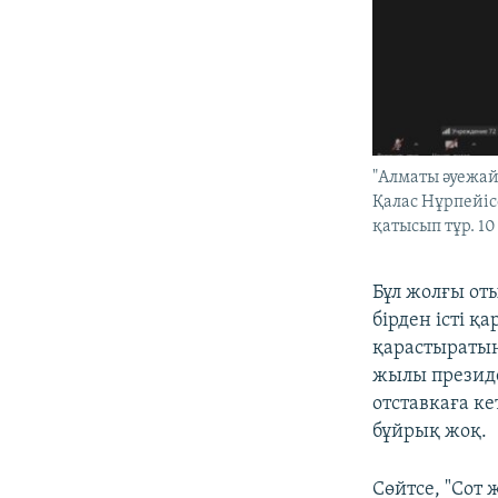
"Алматы әуежай
Қалас Нұрпейі
қатысып тұр. 10
Бұл жолғы от
бірден істі 
қарастыратын
жылы президе
отставкаға к
бұйрық жоқ.
Сөйтсе, "Сот 