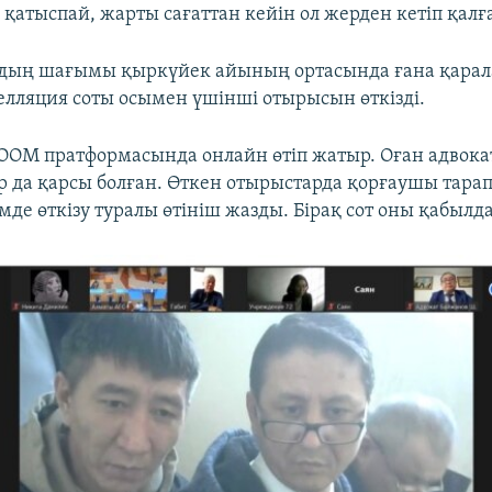
е қатыспай, жарты сағаттан кейін ол жерден кетіп қал
дың шағымы қыркүйек айының ортасында ғана қарала
пелляция соты осымен үшінші отырысын өткізді.
OM пратформасында онлайн өтіп жатыр. Оған адвокат
 да қарсы болған. Өткен отырыстарда қорғаушы тарап
де өткізу туралы өтініш жазды. Бірақ сот оны қабылд