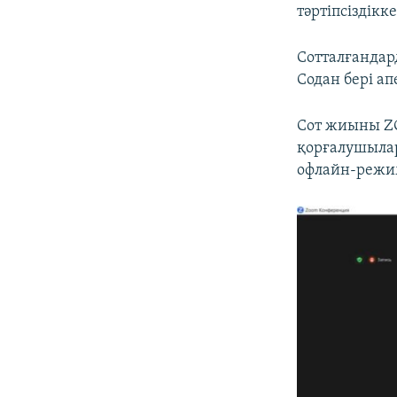
тәртіпсіздікк
Сотталғандар
Содан бері а
Сот жиыны ZO
қорғалушылар
офлайн-режим