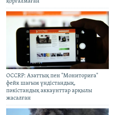
қорғалмаған
OCCRP: Азаттық пен "Мониториға"
фейк шағым үндістандық,
пәкістандық аккаунттар арқылы
жасалған