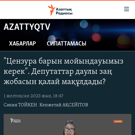
Accessibility
links
Skip
AZATTYQTV
to
ЖАҢАЛЫҚТАР
main
САЯСАТ
ХАБАРЛАР
СИПАТТАМАСЫ
content
AZATTYQTV
Skip
"Цензура барын мойындауымыз
to
ҚАҢТАР ОҚИҒАСЫ
main
керек". Депутаттар даулы заң
АДАМ ҚҰҚЫҚТАРЫ
Navigation
жобасын қалай мақұлдады?
Skip
ӘЛЕУМЕТ
to
1 желтоқсан 2023 жыл, 18:47
ӘЛЕМ
Search
Сәния ТОЙКЕН
Кенжетай АҚСЕЙІТОВ
АРНАЙЫ ЖОБАЛАР
Русский