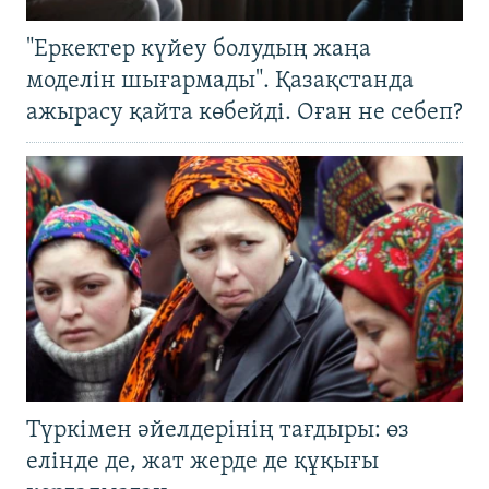
"Еркектер күйеу болудың жаңа
моделін шығармады". Қазақстанда
ажырасу қайта көбейді. Оған не себеп?
Түркімен әйелдерінің тағдыры: өз
елінде де, жат жерде де құқығы