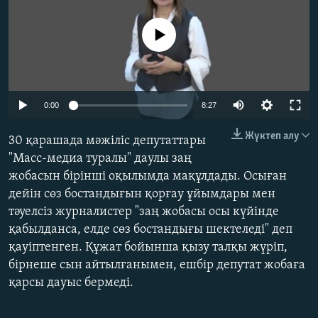
ЖАЗЫЛЫҢЫЗ
No media source currently available
Басқа тілдерде
Auto
0:00
8:27
240p
Жүктеп алу
30 қарашада мәжіліс депутаттары
360p
"Масс-медиа туралы" даулы заң
жобасын бірінші оқылымда мақұлдады. Осыған
480p
Auto
240p
360p
480p
дейін сөз бостандығын қорғау ұйымдары мен
720p
тәуелсіз журналистер "заң жобасы осы күйінде
720p
1080p
1080p
қабылданса, елде сөз бостандығы шектеледі" деп
қауіптенген. Құжат бойынша қызу талқы жүріп,
бірнеше сын айтылғанымен, ешбір депутат жобаға
қарсы дауыс бермеді.