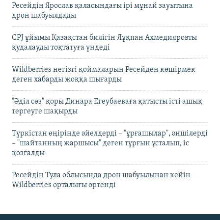
Ресейдің Ярослав қаласындағы ірі мұнай зауытына
дрон шабуылдады
CPJ ұйымы Қазақстан билігін Лұқпан Ахмедияровты
қудалауды тоқтатуға үндеді
Wildberries негізгі қоймаларын Ресейден көшірмек
деген хабарды жоққа шығарды
"Әділ сөз" қоры Динара Егеубаеваға қатысты істі ашық
тергеуге шақырды
Түркістан өңірінде әйелдерді – "ұрғашылар", әншілерді
– "шайтанның жаршысы" деген тұрғын ұсталып, іс
қозғалды
Ресейдің Тула облысында дрон шабуылынан кейін
Wildberries орталығы өртенді