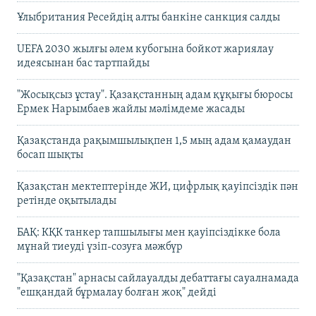
Ұлыбритания Ресейдің алты банкіне санкция салды
UEFA 2030 жылғы әлем кубогына бойкот жариялау
идеясынан бас тартпайды
"Жосықсыз ұстау". Қазақстанның адам құқығы бюросы
Ермек Нарымбаев жайлы мәлімдеме жасады
Қазақстанда рақымшылықпен 1,5 мың адам қамаудан
босап шықты
Қазақстан мектептерінде ЖИ, цифрлық қауіпсіздік пән
ретінде оқытылады
БАҚ: КҚК танкер тапшылығы мен қауіпсіздікке бола
мұнай тиеуді үзіп-созуға мәжбүр
"Қазақстан" арнасы сайлауалды дебаттағы сауалнамада
"ешқандай бұрмалау болған жоқ" дейді