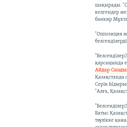
шақырады. "О
келгендер мен
банкир Мұхта
"Оппозиция м
белсенділерді
"Белсенділер
қарсаңында е
Айдар Сызды
Қазақстанда 
Серік Ыдырыш
"Алға, Қазақ
"Белсенділер
Батыс Қазақст
тәулікке қам