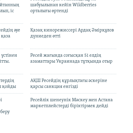
шайтанның
шабуылынан кейін Wildberries
лып, іс
орталығы өртенді
ейдің әуе
Қазақ кинорежиссері Ардақ Әмірқұлов
 қаза
дүниеден өтті
 үстінен
Ресей жағында соғысқан 51 елдің
йтты.
азаматтары Украинада тұтқында отыр
ктердің
АҚШ Ресейдің құрлықтағы әскеріне
л қойды
қарсы санкция енгізді
і
Ресейлік шенеунік Мәскеу мен Астана
маркетплейстерді біріктірмек дейді
 беру