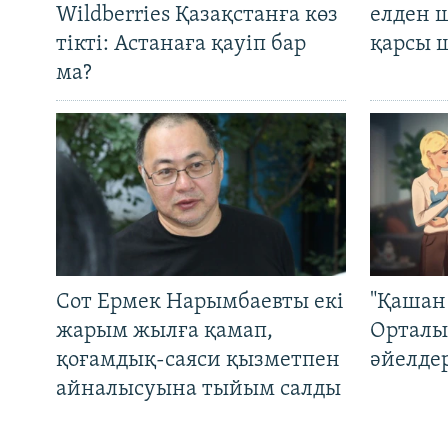
Wildberries Қазақстанға көз
елден 
тікті: Астанаға қауіп бар
қарсы 
ма?
Сот Ермек Нарымбаевты екі
"Қашан 
жарым жылға қамап,
Орталы
қоғамдық-саяси қызметпен
әйелде
айналысуына тыйым салды