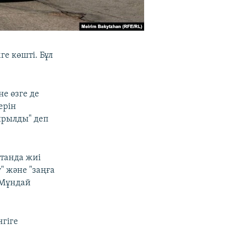
е көшті. Бұл
не өзге де
ерін
ырылды" деп
танда жиі
" және "заңға
 Мұндай
гіге