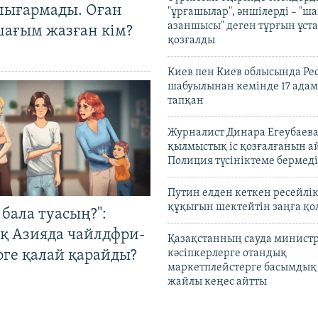
шығармады. Оған
"ұрғашылар", әншілерді – "
азаншысы" деген тұрғын ұста
шағым жазған кім?
қозғалды
Киев пен Киев облысында Рес
шабуылынан кемінде 17 адам
тапқан
Журналист Динара Егеубаева
қылмыстық іс қозғалғанын а
Полиция түсініктеме бермеді
Путин елден кеткен ресейлі
құқығын шектейтін заңға қо
бала туасың?":
қ Азияда чайлдфри-
Қазақстанның сауда министр
рге қалай қарайды?
кәсіпкерлерге отандық
маркетплейстерге басымдық
жайлы кеңес айтты