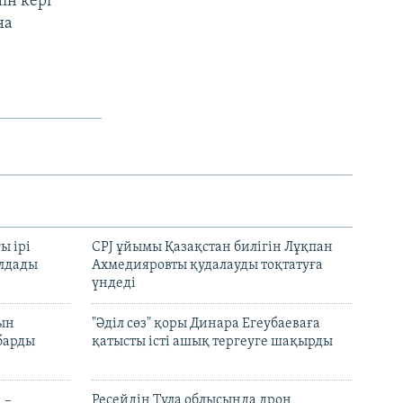
ін кері
на
ы ірі
CPJ ұйымы Қазақстан билігін Лұқпан
лдады
Ахмедияровты қудалауды тоқтатуға
үндеді
рын
"Әділ сөз" қоры Динара Егеубаеваға
барды
қатысты істі ашық тергеуге шақырды
 –
Ресейдің Тула облысында дрон