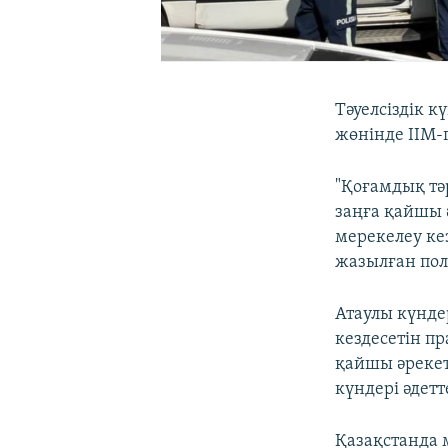
Тәуелсіздік 
жөнінде ІІМ-г
"Қоғамдық тәр
заңға қайшы 
мерекелеу ке
жазылған пол
Атаулы күнде
кездесетін пр
қайшы әрекет
күндері әдетт
Қазақстанда 