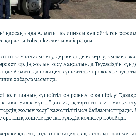
күні қарсаңында Алматы полициясы күшейтілген режимг
е қарасты Polisia.kz сайты хабарлады.
тіпті қамтамасыз ету, дер кезінде ескерту, қылмыс жә
әрекеттердің жолын кесу мақсатында Тәуелсіздік күнд
зінде Алматыда полиция күшейтілген режимге ауыст
иция хабарламасында.
рі полицияның күшейтілген режимге көшірілуі Қазақс
актика. Билік мұны "қоғамдық тәртіпті қамтамасыз ету
тердің жолын кесу" қажеттілігімен байланыстырады.
е орталық көшелерде патрульдік көліктер көбейеді.
мереке қарсаңында оппозиция жақтастарын жиі митин