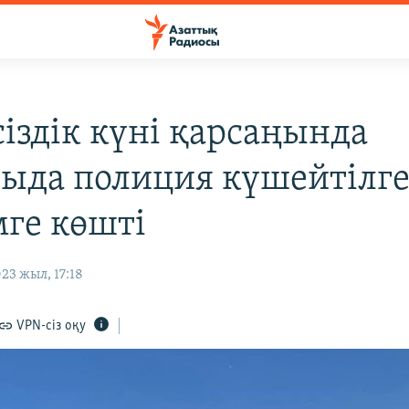
сіздік күні қарсаңында
ыда полиция күшейтілг
ге көшті
23 жыл, 17:18
VPN-сіз оқу