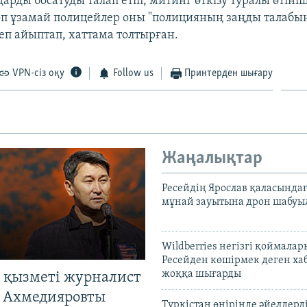
арды босатуды талап етіп, митинг өткізу туралы өтініш
өп ұзамай полицейлер оны "полицияның заңды талабы
еп айыптап, хаттама толтырған.
VPN-сіз оқу
Follow us
Принтерден шығару
Жаңалықтар
Ресейдің Ярослав қаласындағ
мұнай зауытына дрон шабуы
Wildberries негізгі қоймала
Ресейден көшірмек деген ха
жоққа шығарды
 қызметі журналист
 Ахмедияровты
Түркістан өңірінде әйелдерді