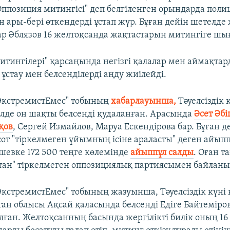
ппозиция митингісі" деп белгіленген орындарда поли
 ары-бері өткендерді ұстап жүр. Бұған дейін шетелде 
р Әблязов 16 желтоқсанда жақтастарын митингіге шығ
итингілері" қарсаңында негізгі қалалар мен аймақтар
 ұстау мен белсенділерді аңду жиілейді.
ЭкстремистЕмес" тобының
хабарлауынша,
Тәуелсіздік 
лде он шақты белсенді қудаланған. Арасында
Әсет Әб
қов
, Сергей Измайлов, Маруа Ескендірова бар. Бұған 
сот "тіркелмеген ұйымның ісіне араласты" деген айыпп
евке 172 500 теңге көлемінде
айыппұл салды
. Оған т
стан" тіркелмеген оппозициялық партиясымен байланы
ЭкстремистЕмес" тобының жазуынша, Тәуелсіздік күні
ан облысы Ақсай қаласында белсенді Едіге Байтеміров
алған. Желтоқсанның басында жергілікті билік оның 1