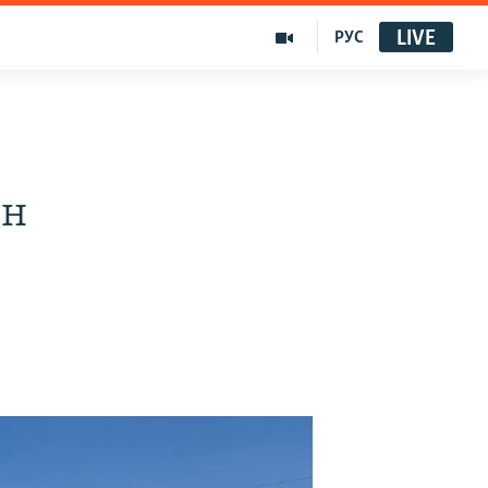
LIVE
РУС
ен