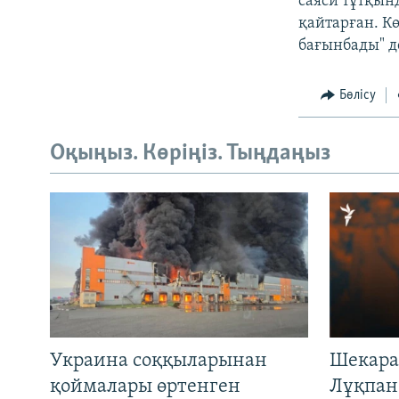
саяси тұтқынд
қайтарған. К
бағынбады" д
Бөлісу
Оқыңыз. Көріңіз. Тыңдаңыз
Украина соққыларынан
Шекара
қоймалары өртенген
Лұқпан