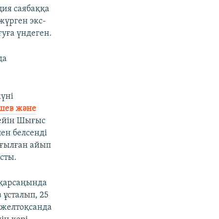
ция саябаққа
жүрген экс-
уға үндеген.
да
күні
ішев және
дейін Шығыс
ен белсенді
ағылған айып
сты.
 қарсаңында
 ұсталып, 25
6 желтоқсанда