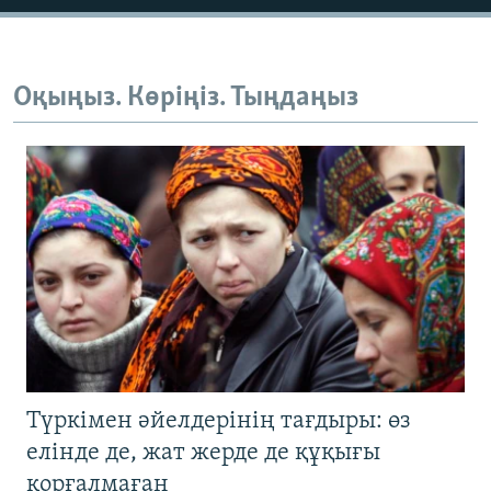
Оқыңыз. Көріңіз. Тыңдаңыз
Түркімен әйелдерінің тағдыры: өз
елінде де, жат жерде де құқығы
қорғалмаған