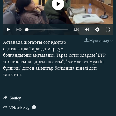
No media source currently available
ЖАЗЫЛЫҢЫЗ
Басқа тілдерде
Auto
0:00
2:50
240p
Жүктеп алу
Астанада жоғарғы сот Қаңтар
360p
оқиғасында Таразда марқұм
болғандырды ақтамады. Тараз соты оларды "БТР
480p
Auto
240p
360p
480p
техникасына қарсы оқ атты", "мемлекет мүлкін
720p
бүлдірді" деген айыптар бойынша кінәлі деп
720p
1080p
1080p
таныған.
Бөлісу
VPN-сіз оқу