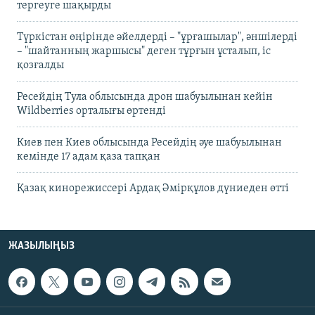
тергеуге шақырды
Түркістан өңірінде әйелдерді – "ұрғашылар", әншілерді
– "шайтанның жаршысы" деген тұрғын ұсталып, іс
қозғалды
Ресейдің Тула облысында дрон шабуылынан кейін
Wildberries орталығы өртенді
Киев пен Киев облысында Ресейдің әуе шабуылынан
кемінде 17 адам қаза тапқан
Қазақ кинорежиссері Ардақ Әмірқұлов дүниеден өтті
ЖАЗЫЛЫҢЫЗ