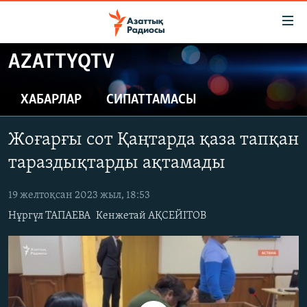
Accessibility
links
Skip
AZATTYQTV
to
ЖАҢАЛЫҚТАР
main
САЯСАТ
ХАБАРЛАР
СИПАТТАМАСЫ
content
AZATTYQTV
Skip
Жоғарғы сот Қаңтарда қаза тапқан
to
ҚАҢТАР ОҚИҒАСЫ
main
тараздықтарды ақтамады
АДАМ ҚҰҚЫҚТАРЫ
Navigation
Skip
19 желтоқсан 2023 жыл, 18:53
ӘЛЕУМЕТ
to
Нұргүл ТАПАЕВА
Кенжетай АҚСЕЙІТОВ
ӘЛЕМ
Search
АРНАЙЫ ЖОБАЛАР
Русский