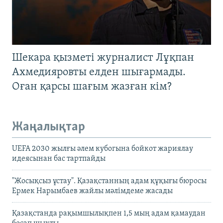
Шекара қызметі журналист Лұқпан
Ахмедияровты елден шығармады.
Оған қарсы шағым жазған кім?
Жаңалықтар
UEFA 2030 жылғы әлем кубогына бойкот жариялау
идеясынан бас тартпайды
"Жосықсыз ұстау". Қазақстанның адам құқығы бюросы
Ермек Нарымбаев жайлы мәлімдеме жасады
Қазақстанда рақымшылықпен 1,5 мың адам қамаудан