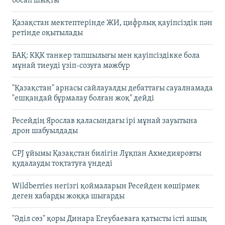
босап шықты
Қазақстан мектептерінде ЖИ, цифрлық қауіпсіздік пән
ретінде оқытылады
БАҚ: КҚК танкер тапшылығы мен қауіпсіздікке бола
мұнай тиеуді үзіп-созуға мәжбүр
"Қазақстан" арнасы сайлауалды дебаттағы сауалнамада
"ешқандай бұрмалау болған жоқ" дейді
Ресейдің Ярослав қаласындағы ірі мұнай зауытына
дрон шабуылдады
CPJ ұйымы Қазақстан билігін Лұқпан Ахмедияровты
қудалауды тоқтатуға үндеді
Wildberries негізгі қоймаларын Ресейден көшірмек
деген хабарды жоққа шығарды
"Әділ сөз" қоры Динара Егеубаеваға қатысты істі ашық