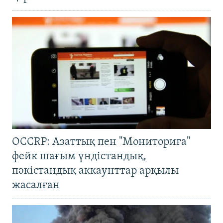
OCCRP: Азаттық пен "Мониториға"
фейк шағым үндістандық,
пәкістандық аккаунттар арқылы
жасалған