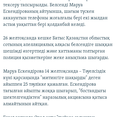
тексеру тапсырылды. Белсенді Маруа
Ескендірованың айтуынша, шағым түскен
аккаунтын телефоны жоғалғалы бері екі жылдан
астам уақыттан бері қолданбай келеді.
26 желтоқсанда кешке Батыс Қазақстан облыстық
сотының апелляциялық алқасы белсендіге шыққан
шешімді өзгертпеді және хаттаманы толтырған
полиция қызметкеріне жеке анықтама шығарды.
Маруа Ескендірова 14 желтоқсанда – Тәуелсіздік
күні қарсаңында "митингіге шақырды" деген
айыппен 25 тәулікке қамалған. Ескендірова
тағылған айыпты жоққа шығарып, "бостандығы
шектелгендіктен" наразылық акциясына қатыса
алмайтынын айтқан.