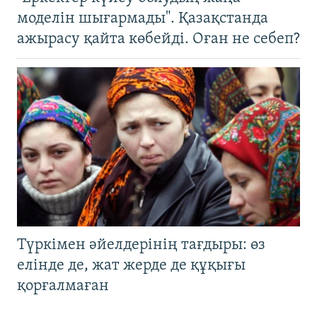
моделін шығармады". Қазақстанда
ажырасу қайта көбейді. Оған не себеп?
Түркімен әйелдерінің тағдыры: өз
елінде де, жат жерде де құқығы
қорғалмаған