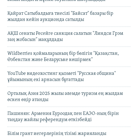
Қайрат Сатыбалдыға тиесілі "Байсат" базары бір
жылдан кейін аукционда сатылды
АҚШ сенаты Ресейге санкция салатын "Линдси Грэм
заң жобасын" мақұлдады
Wildberries қоймаларының бір бөлігін "Қазақстан,
Өзбекстан және Беларуське көшірмек"
YouTube видеохостинг қызметі "Русская община"
ұйымының екі арнасын бұғаттады
Орталық Азия 2025 жылы әлемде туризм ең жылдам
өскен өңір атанды
Пашинян: Армения Еуроодақ пен ЕАЭО-ның бірін
таңдау жайлы референдум өткізбейді
Білім грант иегерлерінің тізімі жарияланды