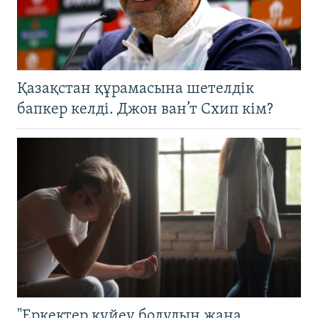
Қазақстан құрамасына шетелдік
бапкер келді. Джон ван’т Схип кім?
"Еркектер күйеу болудың жаңа