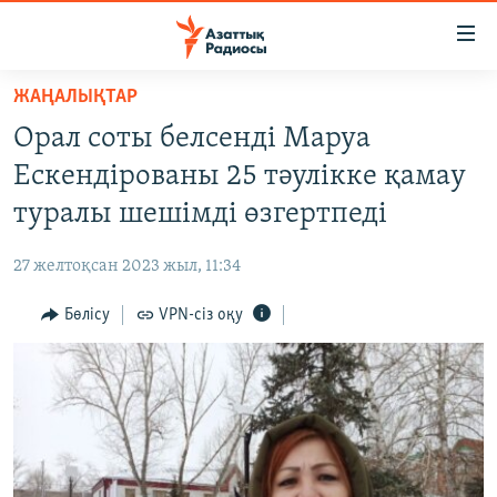
Accessibility
links
Skip
ЖАҢАЛЫҚТАР
to
ЖАҢАЛЫҚТАР
Орал соты белсенді Маруа
main
САЯСАТ
content
Ескендірованы 25 тәулікке қамау
AZATTYQTV
Skip
туралы шешімді өзгертпеді
to
ҚАҢТАР ОҚИҒАСЫ
main
27 желтоқсан 2023 жыл, 11:34
АДАМ ҚҰҚЫҚТАРЫ
Navigation
Skip
Бөлісу
VPN-сіз оқу
ӘЛЕУМЕТ
to
ӘЛЕМ
Search
АРНАЙЫ ЖОБАЛАР
Русский