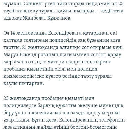
мүмкін. Сот келтірген айғақтарды тыңдамай-ақ 25
тәулікке қамау туралы қаулы шығарды, – деді сотта
адвокат Жанболат Құлжанов.
Ол 14 желтоқсанда Ескендіроваға қатарынан екі
хаттама толтырған полицейдің заң бұзғанын алға
тартты. 21 желтоқсанда алғашқы сот отырысы күні
Маруа Ескендірованың шағымымен сот істі қарау
мерзімін созып, іс материалдарын толтырған
пробация қызметінің өкілі мен полиция
қызметкерін іске куәгер ретінде тарту туралы
қаулы шығарған.
25 желтоқсанда пробация қызметі мен
полицейлерге барлық құжатты әкелуіне мүмкіндік
беру үшін апелляциялық шағымды қарау мерзімі
ұзартылды. Бұған қоса, Ескендірованың телефонын
жоғалтқанын жайлы өтініш бергені-бермегенін