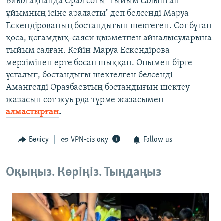
Биыл ақпанда Орал соты "тыйым салынған
ұйымның ісіне араласты" деп белсенді Маруа
Ескендірованың бостандығын шектеген. Сот бұған
қоса, қоғамдық-саяси қызметпен айналысуларына
тыйым салған. Кейін Маруа Ескендірова
мерзімінен ерте босап шыққан. Онымен бірге
ұсталып, бостандығы шектелген белсенді
Амангелді Оразбаевтың бостандығын шектеу
жазасын сот жуырда түрме жазасымен
алмастырған
.
Бөлісу
VPN-сіз оқу
Follow us
Оқыңыз. Көріңіз. Тыңдаңыз