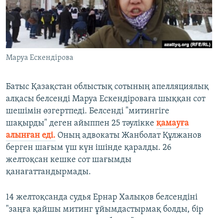
ЖАЗЫЛЫҢЫЗ
Басқа тілдерде
Маруа Ескендірова
Батыс Қазақстан облыстық сотының апелляциялық
алқасы белсенді Маруа Ескендіроваға шыққан сот
шешімін өзгертпеді. Белсенді "митингіге
шақырды" деген айыппен 25 тәулікке
қамауға
алынған еді.
Оның адвокаты Жанболат Құлжанов
берген шағым үш күн ішінде қаралды. 26
желтоқсан кешке сот шағымды
қанағаттандырмады.
14 желтоқсанда судья Ернар Халықов белсендіні
"заңға қайшы митинг ұйымдастырмақ болды, бір