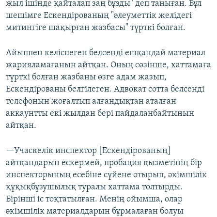
жыл ішінде қайталап заң бұзды" деп таныған. Бұл
шешімге Ескендірованың "әлеуметтік желідегі
митингіге шақырған жазбасы" түрткі болған.
Айыппен келіспеген белсенді ешқандай материал
жарияламағанын айтқан. Оның сөзінше, хаттамаға
түрткі болған жазбаны өзге адам жазып,
Ескендірованы белгілеген. Адвокат сотта белсенді
телефонын жоғалтып алғандықтан аталған
аккаунтты екі жылдан бері пайдаланбайтынын
айтқан.
—Учаскелік инспектор [Ескендірованың]
айтқандарын ескермей, пробация қызметінің бір
инспекторының есебіне сүйене отырып, әкімшілік
құқықбұзушылық туралы хаттама толтырды.
Бірінші іс тоқтатылған. Менің ойымша, олар
әкімшілік материалдарын бұрмалаған болуы