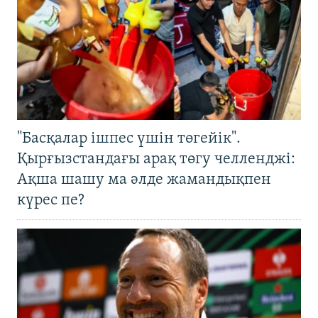
"Басқалар ішпес үшін төгейік".
Қырғызстандағы арақ төгу челленджі:
Ақша шашу ма әлде жамандықпен
күрес пе?