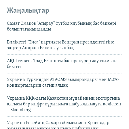
Жаңалықтар
Самат Смақов "Атырау" футбол клубының бас бапкері
болып тағайындалды
Биліктегі "Тиса" партиясы Венгрия президенттігіне
заңгер Андраш Баканы ұсынбақ
АҚШ сенаты Тодд Бланшты бас прокурор лауазымына
бекітті
Украина Түркиядан ATACMS зымырандары мен M270
қондырғыларын сатып алмақ
Украина КҚК-дағы Қазақстан мұнайының экспортына
қатысы бар инфрақұрылымға шабуылдамауға келіскен
– Bloomberg
Украина Ресейдің Самара облысы мен Краснодар
аймағындағы мұнай зауытына шабуылдады