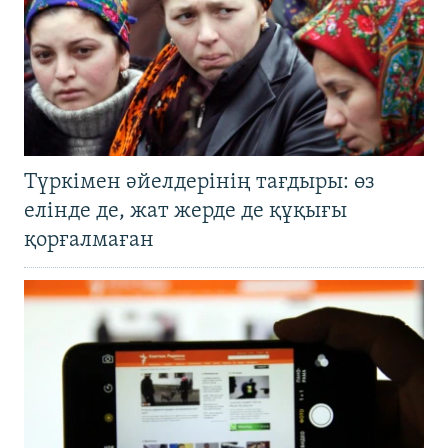
Түркімен әйелдерінің тағдыры: өз
елінде де, жат жерде де құқығы
қорғалмаған