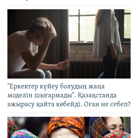
"Еркектер күйеу болудың жаңа
моделін шығармады". Қазақстанда
ажырасу қайта көбейді. Оған не себеп?