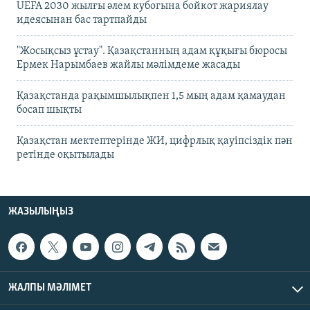
UEFA 2030 жылғы әлем кубогына бойкот жариялау
идеясынан бас тартпайды
"Жосықсыз ұстау". Қазақстанның адам құқығы бюросы
Ермек Нарымбаев жайлы мәлімдеме жасады
Қазақстанда рақымшылықпен 1,5 мың адам қамаудан
босап шықты
Қазақстан мектептерінде ЖИ, цифрлық қауіпсіздік пән
ретінде оқытылады
ЖАЗЫЛЫҢЫЗ
ЖАЛПЫ МӘЛІМЕТ