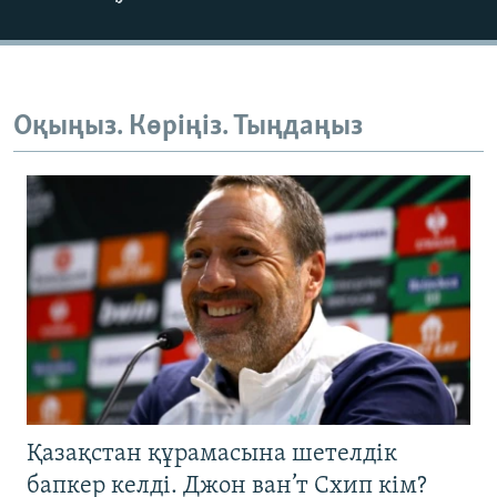
Оқыңыз. Көріңіз. Тыңдаңыз
Қазақстан құрамасына шетелдік
бапкер келді. Джон ван’т Схип кім?