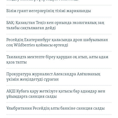
Білім грант иегерлерінің тізімі жарияланды
БАҚ: Қазақстан Теңіз кен орнында экологиялық заң
талабы сақталмаған дейді
Ресейдің Екатеринбург қаласында дрон шабуылынан
соң Wildberries қоймасы өртенді
Таиландта мектепте біреу қарудан оқ атып, алты адам
қаза тапты
Прокуратура журналист Александра Алёхованың
үкімін жеңілдетуді сұраған
АҚШ Кубаға қару жеткізуге қатысы бар адамдар мен
ұйымдарға санкция салды
Ұлыбритания Ресейдің алты банкіне санкция салды