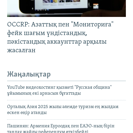
OCCRP: Азаттық пен "Мониториға"
фейк шағым үндістандық,
пәкістандық аккаунттар арқылы
жасалған
Жаңалықтар
YouTube видеохостинг қызметі "Русская община"
ұйымының екі арнасын бұғаттады
Орталық Азия 2025 жылы әлемде туризм ең жылдам
өскен өңір атанды
Пашинян: Армения Еуроодақ пен ЕАЭО-ның бірін
таңдау жайлы референдум өткізбейді