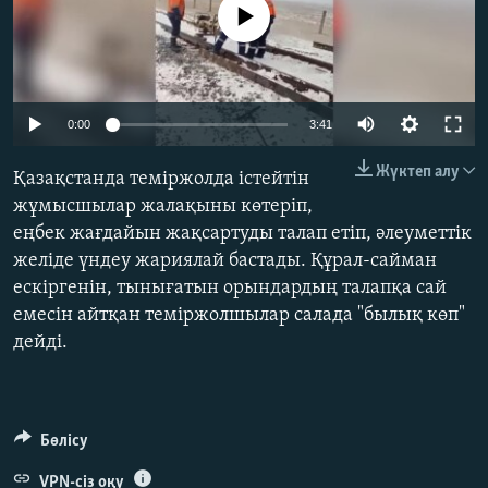
No media source currently available
ЖАЗЫЛЫҢЫЗ
Басқа тілдерде
Auto
0:00
3:41
240p
Жүктеп алу
Қазақстанда теміржолда істейтін
360p
жұмысшылар жалақыны көтеріп,
еңбек жағдайын жақсартуды талап етіп, әлеуметтік
480p
Auto
240p
360p
480p
желіде үндеу жариялай бастады. Құрал-сайман
720p
ескіргенін, тынығатын орындардың талапқа сай
720p
1080p
1080p
емесін айтқан теміржолшылар салада "былық көп"
дейді.
Бөлісу
VPN-сіз оқу