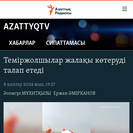
Accessibility
links
Skip
AZATTYQTV
to
ЖАҢАЛЫҚТАР
main
САЯСАТ
ХАБАРЛАР
СИПАТТАМАСЫ
content
AZATTYQTV
Skip
Теміржолшылар жалақы көтеруді
to
ҚАҢТАР ОҚИҒАСЫ
main
талап етеді
АДАМ ҚҰҚЫҚТАРЫ
Navigation
Skip
8 қаңтар 2024 жыл, 19:27
ӘЛЕУМЕТ
to
Әсемгүл МҰХИТҚЫЗЫ
Ержан ӘМІРХАНОВ
ӘЛЕМ
Search
АРНАЙЫ ЖОБАЛАР
Русский