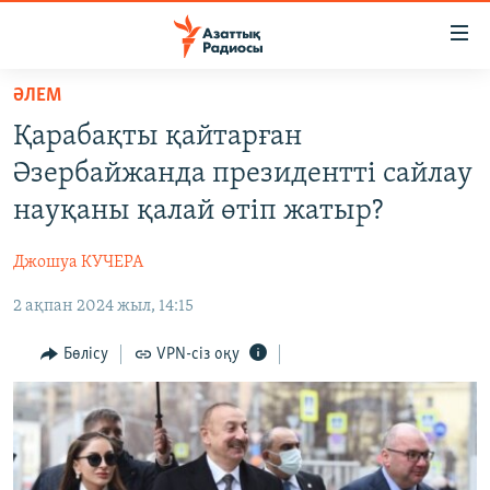
Accessibility
links
Skip
ӘЛЕМ
to
ЖАҢАЛЫҚТАР
Қарабақты қайтарған
main
САЯСАТ
content
Әзербайжанда президентті сайлау
AZATTYQTV
Skip
науқаны қалай өтіп жатыр?
to
ҚАҢТАР ОҚИҒАСЫ
main
Джошуа КУЧЕРА
АДАМ ҚҰҚЫҚТАРЫ
Navigation
Skip
2 ақпан 2024 жыл, 14:15
ӘЛЕУМЕТ
to
ӘЛЕМ
Бөлісу
VPN-сіз оқу
Search
АРНАЙЫ ЖОБАЛАР
Русский