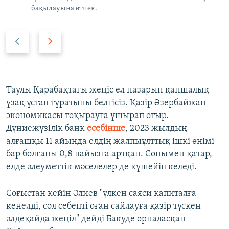
бақылауына өтпек.
P
N
r
e
e
x
v
t
i
s
Таулы Қарабақтағы жеңіс ел назарын қаншалық
o
l
ұзақ ұстап тұратыны белгісіз. Қазір Әзербайжан
u
i
экономикасы тоқырауға ұшырап отыр.
s
d
Дүниежүзілік банк
есебінше
, 2023 жылдың
s
e
алғашқы 11 айында елдің жалпыұлттық ішкі өнімі
l
бар болғаны 0,8 пайызға артқан. Сонымен қатар,
i
елде әлеуметтік мәселелер де күшейіп келеді.
d
e
Соғыстан кейін Әлиев "үлкен саяси капиталға
кенелді, сол себепті оған сайлауға қазір түскен
әлдеқайда жеңіл" дейді Бакуде орналасқан