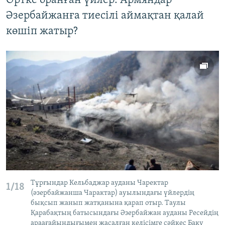
Өртке оранған үйлер: Армяндар
Әзербайжанға тиесілі аймақтан қалай
көшіп жатыр?
Тұрғындар Кельбаджар ауданы Чаректар
1/18
(әзербайжанша Чарактар) ауылындағы үйлердің
бықсып жанып жатқанына қарап отыр. Таулы
Қарабақтың батысындағы Әзербайжан ауданы Ресейдің
араағайындығымен жасалған келісімге сәйкес Баку