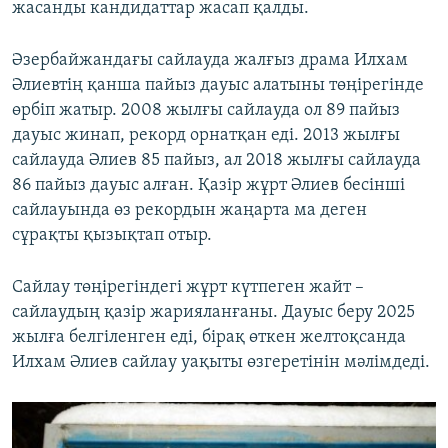
жасанды кандидаттар жасап қалды.
Әзербайжандағы сайлауда жалғыз драма Илхам
Әлиевтің қанша пайыз дауыс алатыны төңірегінде
өрбіп жатыр. 2008 жылғы сайлауда ол 89 пайыз
дауыс жинап, рекорд орнатқан еді. 2013 жылғы
сайлауда Әлиев 85 пайыз, ал 2018 жылғы сайлауда
86 пайыз дауыс алған. Қазір жұрт Әлиев бесінші
сайлауында өз рекордын жаңарта ма деген
сұрақты қызықтап отыр.
Сайлау төңірегіндегі жұрт күтпеген жайт –
сайлаудың қазір жарияланғаны. Дауыс беру 2025
жылға белгіленген еді, бірақ өткен желтоқсанда
Илхам Әлиев сайлау уақыты өзгеретінін мәлімдеді.