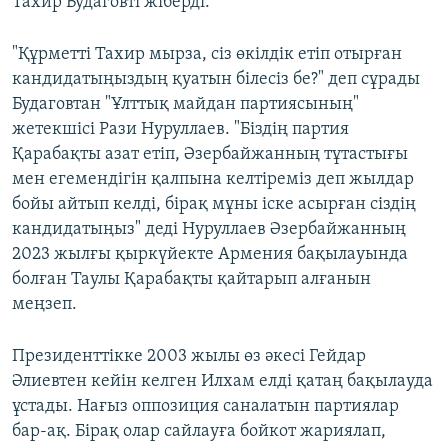
Тахир Будаговті жіберді.
"Құрметті Тахир мырза, сіз өкілдік етіп отырған
кандидатыңыздың қуатын білесіз бе?" деп сұрады
Будаговтан "Ұлттық майдан партиясының"
жетекшісі Рази Нуруллаев. "Біздің партия
Қарабақты азат етіп, Әзербайжанның тұтастығы
мен егемендігін қалпына келтіреміз деп жылдар
бойы айтып келді, бірақ мұны іске асырған сіздің
кандидатыңыз" деді Нуруллаев Әзербайжанның
2023 жылғы қыркүйекте Армения бақылауында
болған Таулы Қарабақты қайтарып алғанын
меңзеп.
Президенттікке 2003 жылы өз әкесі Гейдар
Әлиевтен кейін келген Илхам елді қатаң бақылауда
ұстады. Нағыз оппозиция саналатын партиялар
бар-ақ. Бірақ олар сайлауға бойкот жариялап,