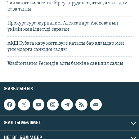
Таиландта мектепте біреу қарудан оқ атып, алты адам
қаза тапты
Прокуратура журналист Александра Алёхованың
үкімін жеңілдетуді сұраған
АҚШ Кубаға қару жеткізуге қатысы бар адамдар мен
ұйымдарға санкция салды
Ұлыбритания Ресейдің алты банкіне санкция салды
ЖАЗЫЛЫҢЫЗ
ЖАЛПЫ МӘЛІМЕТ
НЕГІЗГІ БӨЛІМДЕР