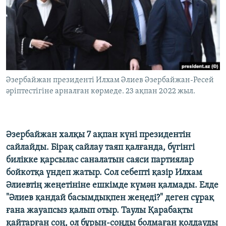
ЖАЗЫЛЫҢЫЗ
Басқа тілдерде
Әзербайжан президенті Илхам Әлиев Әзербайжан-Ресей
әріптестігіне арналған көрмеде. 23 ақпан 2022 жыл.
Әзербайжан халқы 7 ақпан күні президентін
сайлайды. Бірақ сайлау таяп қалғанда, бүгінгі
билікке қарсылас саналатын саяси партиялар
бойкотқа үндеп жатыр. Сол себепті қазір Илхам
Әлиевтің жеңетініне ешкімде күмән қалмады. Елде
"Әлиев қандай басымдықпен жеңеді?" деген сұрақ
ғана жауапсыз қалып отыр. Таулы Қарабақты
қайтарған соң, ол бұрын-соңды болмаған қолдауды