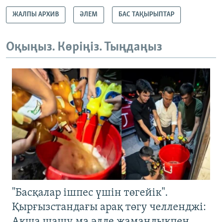
ЖАЛПЫ АРХИВ
ӘЛЕМ
БАС ТАҚЫРЫПТАР
Оқыңыз. Көріңіз. Тыңдаңыз
"Басқалар ішпес үшін төгейік".
Қырғызстандағы арақ төгу челленджі:
Ақша шашу ма әлде жамандықпен