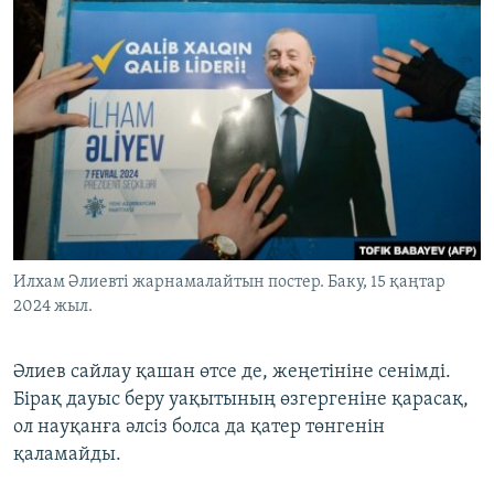
Илхам Әлиевті жарнамалайтын постер. Баку, 15 қаңтар
2024 жыл.
Әлиев сайлау қашан өтсе де, жеңетініне сенімді.
Бірақ дауыс беру уақытының өзгергеніне қарасақ,
ол науқанға әлсіз болса да қатер төнгенін
қаламайды.