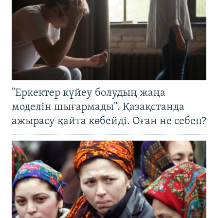
"Еркектер күйеу болудың жаңа
моделін шығармады". Қазақстанда
ажырасу қайта көбейді. Оған не себеп?