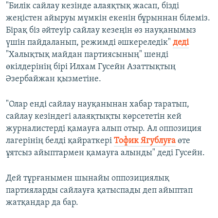
"Билік сайлау кезінде алаяқтық жасап, бізді
жеңістен айыруы мүмкін екенін бұрыннан білеміз.
Бірақ біз әйтеуір сайлау кезеңін өз науқанымыз
үшін пайдаланып, режимді әшкереледік"
деді
"Халықтық майдан партиясының" шенді
өкілдерінің бірі Илхам Гусейн Азаттықтың
Әзербайжан қызметіне.
"Олар енді сайлау науқанынан хабар таратып,
сайлау кезіндегі алаяқтықты көрсететін кей
журналистерді қамауға алып отыр. Ал оппозиция
лагерінің белді қайраткері
Тофик Ягублуға
өте
ұятсыз айыптармен қамауға алынды" деді Гусейн.
Дей тұрғанымен шынайы оппозициялық
партияларды сайлауға қатыспады деп айыптап
жатқандар да бар.