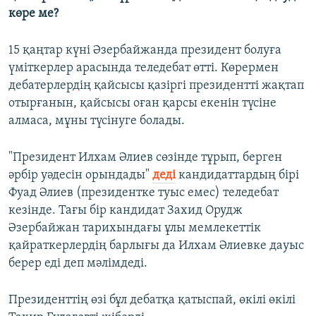
көре ме?
15 қаңтар күні Әзербайжанда президент болуға
үміткерлер арасында теледебат өтті. Көрермен
дебатерлердің қайсысы қазіргі президентті жақтап
отырғанын, қайсысы оған қарсы екенін түсіне
алмаса, мұны түсінуге болады.
"Президент Илхам Әлиев сөзінде тұрып, берген
әрбір уәдесін орындады"
деді
кандидаттардың бірі
Фуад Әлиев (президентке туыс емес) теледебат
кезінде. Тағы бір кандидат Захид Орудж
Әзербайжан тарихындағы ұлы мемлекеттік
қайраткерлердің барлығы да Илхам Әлиевке дауыс
берер еді деп мәлімдеді.
Президенттің өзі бұл дебатқа қатыспай, өкілі өкілі