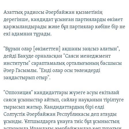
Азаттық радиосы Әзербайжан қызметінің
дерегінше, кандидат ұсынған партияларды өкімет
қаржыландырады және бұл партиялар көбіне бір не
екі адамнан тұрады.
"Бұрын олар [өкіметтен] ақшаны заңсыз алатын",
дейді Бакуде орналасқан "Саяси менеджмент
институты" сараптамалық орталығының басшысы
Әзер Гасымлы. "Енді олар осы төлемдерді
заңдастырып отыр".
"Оппозиция" кандидаттары жүзеге асуы екіталай
саяси ұсыныстар айтып, сайлау науқанын тірілтуге
тырысып жатыр. Кандидаттардың бірі елді
Солтүстік Әзербайжан Республикасы деп атауды
ұсынды. Ұлтшылдарға ұнауға тиіс бұл ұсыныстың
астарында Ирандағы әзербайжандар көп тұратын