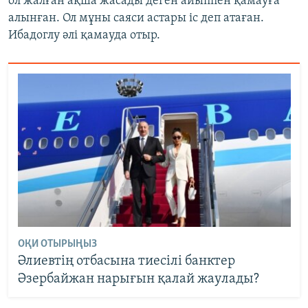
ол жалған ақша жасады деген айыппен қамауға
алынған. Ол мұны саяси астары іс деп атаған.
Ибадоглу әлі қамауда отыр.
ОҚИ ОТЫРЫҢЫЗ
Әлиевтің отбасына тиесілі банктер
Әзербайжан нарығын қалай жаулады?