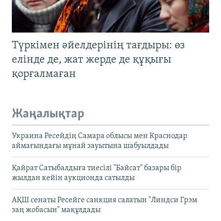
Түркімен әйелдерінің тағдыры: өз
елінде де, жат жерде де құқығы
қорғалмаған
Жаңалықтар
Украина Ресейдің Самара облысы мен Краснодар
аймағындағы мұнай зауытына шабуылдады
Қайрат Сатыбалдыға тиесілі "Байсат" базары бір
жылдан кейін аукционда сатылды
АҚШ сенаты Ресейге санкция салатын "Линдси Грэм
заң жобасын" мақұлдады