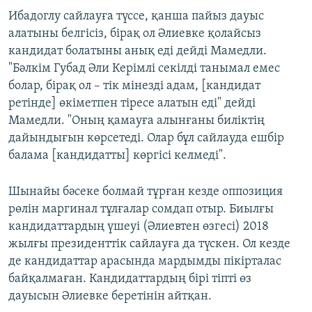
Ибадоглу сайлауға түссе, қанша пайыз дауыс
алатыны белгісіз, бірақ ол Әлиевке қолайсыз
кандидат болатыны анық еді дейді Мамедли.
"Бәлкім Губад Әли Керімлі секілді танымал емес
болар, бірақ ол – тік мінезді адам, [кандидат
ретінде] өкіметпен тіресе алатын еді" дейді
Мамедли. "Оның қамауға алынғаны биліктің
дайындығын көрсетеді. Олар бұл сайлауда ешбір
балама [кандидатты] көргісі келмеді".
Шынайы бәсеке болмай тұрған кезде оппозиция
рөлін маргинал тұлғалар сомдап отыр. Биылғы
кандидаттардың үшеуі (Әлиевтен өзгесі) 2018
жылғы президенттік сайлауға да түскен. Ол кезде
де кандидаттар арасында мардымды пікірталас
байқалмаған. Кандидаттардың бірі тіпті өз
дауысын Әлиевке беретінін айтқан.