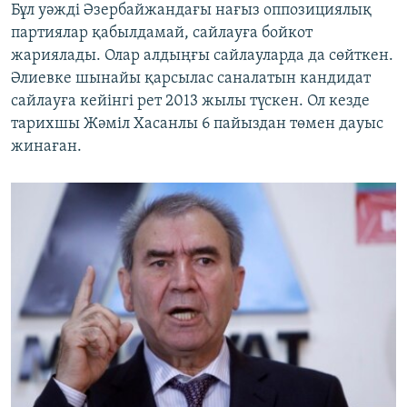
Бұл уәжді Әзербайжандағы нағыз оппозициялық
партиялар қабылдамай, сайлауға бойкот
жариялады. Олар алдыңғы сайлауларда да сөйткен.
Әлиевке шынайы қарсылас саналатын кандидат
сайлауға кейінгі рет 2013 жылы түскен. Ол кезде
тарихшы Жәміл Хасанлы 6 пайыздан төмен дауыс
жинаған.