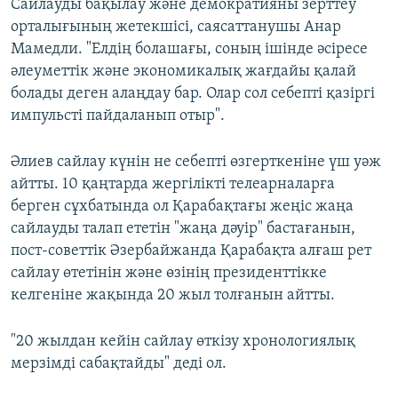
Сайлауды бақылау және демократияны зерттеу
орталығының жетекшісі, саясаттанушы Анар
Мамедли. "Елдің болашағы, соның ішінде әсіресе
әлеуметтік және экономикалық жағдайы қалай
болады деген алаңдау бар. Олар сол себепті қазіргі
импульсті пайдаланып отыр".
Әлиев сайлау күнін не себепті өзгерткеніне үш уәж
айтты. 10 қаңтарда жергілікті телеарналарға
берген сұхбатында ол Қарабақтағы жеңіс жаңа
сайлауды талап ететін "жаңа дәуір" бастағанын,
пост-советтік Әзербайжанда Қарабақта алғаш рет
сайлау өтетінін және өзінің президенттікке
келгеніне жақында 20 жыл толғанын айтты.
"20 жылдан кейін сайлау өткізу хронологиялық
мерзімді сабақтайды" деді ол.