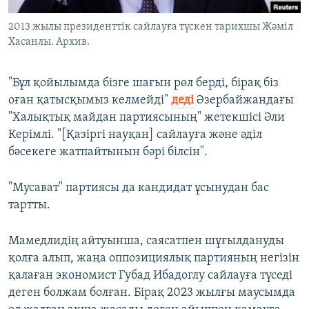
2013 жылы президенттік сайлауға түскен тарихшы Жәміл
Хасанлы. Архив.
"Бұл қойылымда бізге шағын рөл берді, бірақ біз
оған қатысқымыз келмейді"
деді
Әзербайжандағы
"Халықтық майдан партиясының" жетекшісі Әли
Керімлі. "[Қазіргі науқан] сайлауға және әділ
бәсекеге жатпайтынын бәрі білсін".
"Мусават" партиясы да кандидат ұсынудан бас
тартты.
Мамедлидің айтуынша, саясатпен шұғылдануды
қолға алып, жаңа оппозициялық партияның негізін
қалаған экономист Губад Ибадоглу сайлауға түседі
деген болжам болған. Бірақ 2023 жылғы маусымда