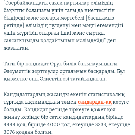
"Әзербайжандағы саяси партиялар еліміздің
бақытты болашағы үшін тағы да ниеттестігін
білдіреді және жоғары мәртебелі [басшымыз
ретінде] еліміздің гүлденуі мен мәңгі егемендігі
үшін жүргізіп отырған ішкі және сыртқы
саясатыңызды қолдайтынын мәлімдейді" деп
жазылған.
Тағы бір кандидат Орук билік бақылауындағы
Әлеуметтік зерттеулер орталығын басқарады. Бұл
қызметке оны Әлиевтің өзі тағайындаған.
Кандидаттардың жасанды екенін статистикалық
тұрғыда ықтималдығы төмен
сандардан-ақ
көруге
болады. Кандидат ретінде тіркеуге қажет қол
жинау кезінде бір сәтте кандидаттардың бірінде
4444 қол, бірінде 4000 қол, екеуінде 3333, екеуінде
3076 қолдан болған.