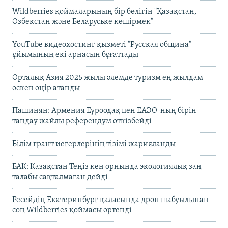
Wildberries қоймаларының бір бөлігін "Қазақстан,
Өзбекстан және Беларуське көшірмек"
YouTube видеохостинг қызметі "Русская община"
ұйымының екі арнасын бұғаттады
Орталық Азия 2025 жылы әлемде туризм ең жылдам
өскен өңір атанды
Пашинян: Армения Еуроодақ пен ЕАЭО-ның бірін
таңдау жайлы референдум өткізбейді
Білім грант иегерлерінің тізімі жарияланды
БАҚ: Қазақстан Теңіз кен орнында экологиялық заң
талабы сақталмаған дейді
Ресейдің Екатеринбург қаласында дрон шабуылынан
соң Wildberries қоймасы өртенді