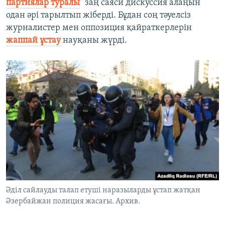
партиялар туралы
" заң саяси дискуссия алаңын
одан әрі тарылтып жіберді. Бұдан соң тәуелсіз
журналистер мен оппозиция қайраткерлерін
жаппай ұстау
науқаны жүрді.
Әділ сайлауды талап етуші наразыларды ұстап жатқан
Әзербайжан полиция жасағы. Архив.