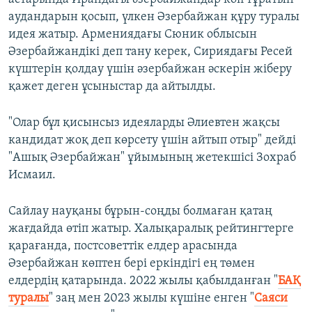
аудандарын қосып, үлкен Әзербайжан құру туралы
идея жатыр. Армениядағы Сюник облысын
Әзербайжандікі деп тану керек, Сириядағы Ресей
күштерін қолдау үшін әзербайжан әскерін жіберу
қажет деген ұсыныстар да айтылды.
"Олар бұл қисынсыз идеяларды Әлиевтен жақсы
кандидат жоқ деп көрсету үшін айтып отыр" дейді
"Ашық Әзербайжан" ұйымының жетекшісі Зохраб
Исмаил.
Сайлау науқаны бұрын-соңды болмаған қатаң
жағдайда өтіп жатыр. Халықаралық рейтингтерге
қарағанда, постсоветтік елдер арасында
Әзербайжан көптен бері еркіндігі ең төмен
елдердің қатарында. 2022 жылы қабылданған "
БАҚ
туралы
" заң мен 2023 жылы күшіне енген "
Саяси