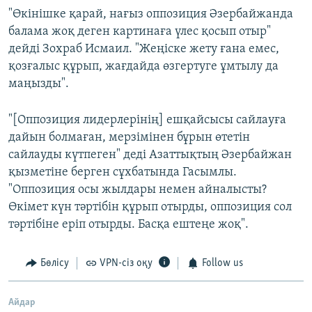
"Өкінішке қарай, нағыз оппозиция Әзербайжанда
балама жоқ деген картинаға үлес қосып отыр"
дейді Зохраб Исмаил. "Жеңіске жету ғана емес,
қозғалыс құрып, жағдайда өзгертуге ұмтылу да
маңызды".
"[Оппозиция лидерлерінің] ешқайсысы сайлауға
дайын болмаған, мерзімінен бұрын өтетін
сайлауды күтпеген" деді Азаттықтың Әзербайжан
қызметіне берген сұхбатында Гасымлы.
"Оппозиция осы жылдары немен айналысты?
Өкімет күн тәртібін құрып отырды, оппозиция сол
тәртібіне еріп отырды. Басқа ештеңе жоқ".
Бөлісу
VPN-сіз оқу
Follow us
Айдар