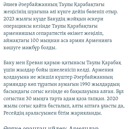
Әлиев Әзербайжанның Таулы Қарабақтағы
жеңісінің шуағына әлі күнге дейін бөленіп отыр.
2023 жылғы күзде Бакудің жойқын әскери
операциясы кезінде Таулы Қарабақтағы
арменияшыл сепаратистік өкімет жеңіліп,
аймақтағы 100 мыңнан аса армян Арменияға
көшуге мәжбүр болды.
Баку мен Ереван қарым-қатынасы Таулы Қарабақ
үшін жылдар бойы шиеленісіп келді. Армения
қолдауына ие жікшіл күштер Әзербайжанның
армяндар көп тұратын аумағын 1990 жылдардың
басындағы соғыс кезінде өз бақылауына алған. Бұл
соғыстан 30 мыңға тарта адам қаза тапқан. 2020
жылы соғыс қайта басталып, алты аптаға ұласты да,
Ресейдің араласуымен бітім жарияланды.