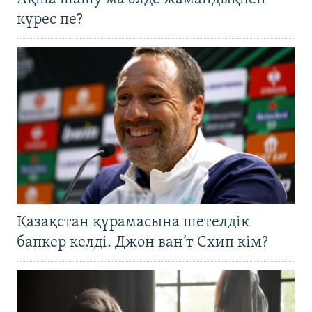
күрес пе?
Қазақстан құрамасына шетелдік
бапкер келді. Джон ван’т Схип кім?