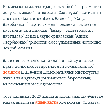
Биылғы кандидаттардың басым бөлігі парламентте
депутат қызметін атқарады. Олар түрлі партияның
атынан өкілдік еткенімен, Әлиевтің "Жаңа
Әзербайжан" партиясымен тіреспейді, өкіметке
қарсылық танытпайды. "Бұлар – өкімет құрған
партиялар" дейді Бакуде орналасқан "Ашық
Әзербайжан" үкіметтік емес ұйымының жетекшісі
Зохраб Исмаил.
Әлиевтен өзге алты кандидаттың алтауы да осы
күнге дейін қазіргі президентті қолдап келген"
делінген
ЕҚЫҰ-ның Демократиялық институттар
және адам құқықтары жөніндегі бюросының
миссиясының мәлімдемесінде.
Төрт кандидат 2023 жылдың қазан айында Әлиевке
мадақ айтылған
ашық хатқа
қол қойған. Ол хатта: