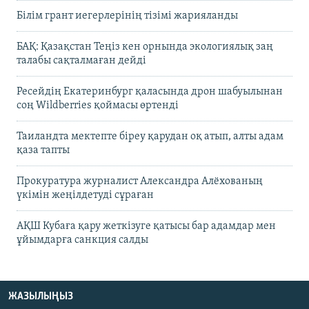
Білім грант иегерлерінің тізімі жарияланды
БАҚ: Қазақстан Теңіз кен орнында экологиялық заң
талабы сақталмаған дейді
Ресейдің Екатеринбург қаласында дрон шабуылынан
соң Wildberries қоймасы өртенді
Таиландта мектепте біреу қарудан оқ атып, алты адам
қаза тапты
Прокуратура журналист Александра Алёхованың
үкімін жеңілдетуді сұраған
АҚШ Кубаға қару жеткізуге қатысы бар адамдар мен
ұйымдарға санкция салды
ЖАЗЫЛЫҢЫЗ