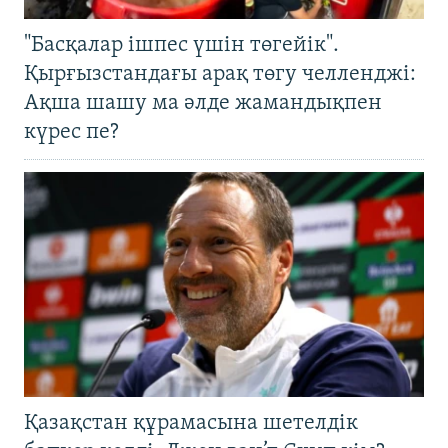
"Басқалар ішпес үшін төгейік".
Қырғызстандағы арақ төгу челленджі:
Ақша шашу ма әлде жамандықпен
күрес пе?
Қазақстан құрамасына шетелдік