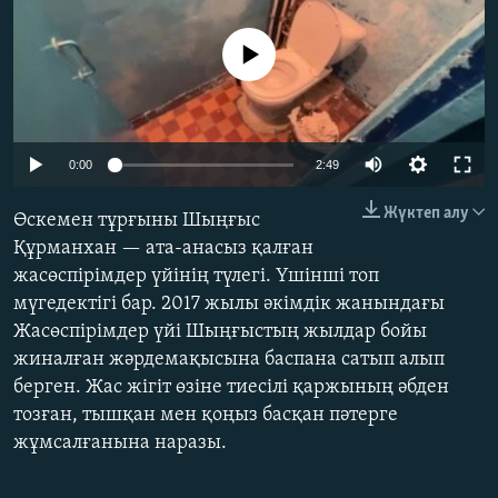
ЖАЗЫЛЫҢЫЗ
No media source currently available
Басқа тілдерде
Auto
0:00
2:49
240p
Жүктеп алу
Өскемен тұрғыны Шыңғыс
360p
Құрманхан — ата-анасыз қалған
жасөспірімдер үйінің түлегі. Үшінші топ
480p
Auto
240p
360p
480p
мүгедектігі бар. 2017 жылы әкімдік жанындағы
720p
Жасөспірімдер үйі Шыңғыстың жылдар бойы
720p
1080p
1080p
жиналған жәрдемақысына баспана сатып алып
берген. Жас жігіт өзіне тиесілі қаржының әбден
тозған, тышқан мен қоңыз басқан пәтерге
жұмсалғанына наразы.