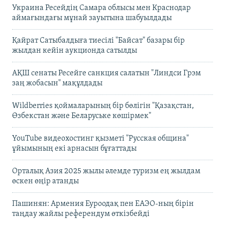
Украина Ресейдің Самара облысы мен Краснодар
аймағындағы мұнай зауытына шабуылдады
Қайрат Сатыбалдыға тиесілі "Байсат" базары бір
жылдан кейін аукционда сатылды
АҚШ сенаты Ресейге санкция салатын "Линдси Грэм
заң жобасын" мақұлдады
Wildberries қоймаларының бір бөлігін "Қазақстан,
Өзбекстан және Беларуське көшірмек"
YouTube видеохостинг қызметі "Русская община"
ұйымының екі арнасын бұғаттады
Орталық Азия 2025 жылы әлемде туризм ең жылдам
өскен өңір атанды
Пашинян: Армения Еуроодақ пен ЕАЭО-ның бірін
таңдау жайлы референдум өткізбейді