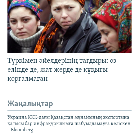
Түркімен әйелдерінің тағдыры: өз
елінде де, жат жерде де құқығы
қорғалмаған
Жаңалықтар
Украина КҚК-дағы Қазақстан мұнайының экспортына
қатысы бар инфрақұрылымға шабуылдамауға келіскен
– Bloomberg