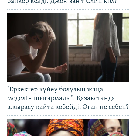
бапкер келді. Джон ван’т Схип кім?
"Еркектер күйеу болудың жаңа
моделін шығармады". Қазақстанда
ажырасу қайта көбейді. Оған не себеп?