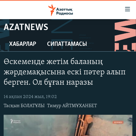
Accessibility
links
Skip
AZATNEWS
to
ЖАҢАЛЫҚТАР
main
САЯСАТ
ХАБАРЛАР
СИПАТТАМАСЫ
content
AZATTYQTV
Skip
Өскеменде жетім баланың
to
ҚАҢТАР ОҚИҒАСЫ
main
жәрдемақысына ескі пәтер алып
АДАМ ҚҰҚЫҚТАРЫ
Navigation
берген. Ол бұған наразы
Skip
ӘЛЕУМЕТ
to
14 ақпан 2024 жыл, 19:02
ӘЛЕМ
Search
Тасқын БОЛАТҰЛЫ
Тимур АЙТМҰХАНБЕТ
АРНАЙЫ ЖОБАЛАР
Русский