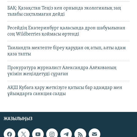
БАҚ: Қазақстан Теңіз кен орнында экологиялық заң
талабы сақталмаған дейді
Ресейдің Екатеринбург қаласында дрон шабуылынан
соң Wildberries қоймасы өртенді
Таиландта мектепте біреу қарудан оқ атып, алты адам
қаза тапты
Прокуратура журналист Александра Алёхованың
үкімін жеңілдетуді сұраған
АҚШ Кубаға қару жеткізуге қатысы бар адамдар мен
ұйымдарға санкция салды
ЖАЗЫЛЫҢЫЗ