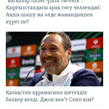
"Басқалар ішпес үшін төгейік".
Қырғызстандағы арақ төгу челленджі:
Ақша шашу ма әлде жамандықпен
күрес пе?
Қазақстан құрамасына шетелдік
бапкер келді. Джон ван’т Схип кім?