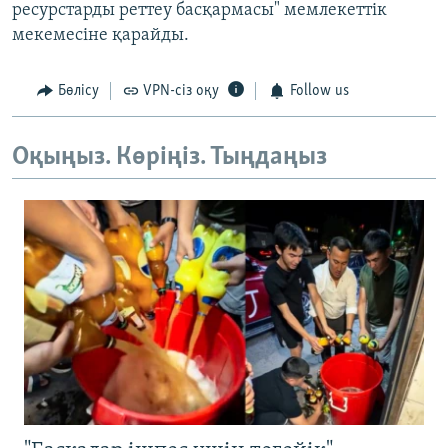
ресурстарды реттеу басқармасы" мемлекеттік
мекемесіне қарайды.
Бөлісу
VPN-сіз оқу
Follow us
Оқыңыз. Көріңіз. Тыңдаңыз