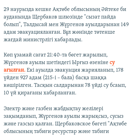
29 наурызда кешке Ақтөбе облысының Әйтеке би
ауданында Щербаков шлюзінде "сызат пайда
болып", Талдысай мен Жүргенов ауылдарынан 149
адам эвакуацияланған. Бұл жөнінде төтенше
жағдай министрлігі хабарлады.
Көп ұзамай сағат 21:40-та бөгет жарылып,
Жүргенов ауылы шетіндегі Ырғыз өзеніне
су
ағылған.
Екі ауылда эвакуация жарияланып, 178
үйден 927 адам (215-і – бала) басқа шаққа
көшірілген. Тасқын салдарынан 78 үйді су бсаып,
10 үй қирағаны хабарланған.
Электр және газбен жабдықтау желілері
зақымданып, Жүргенов ауылы жарықсыз, сусыз
және газсыз қалған. Щербаковское бөгеті "Ақтөбе
облысының табиғи ресурстар және табиғи