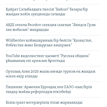
Қайрат Сатыбалдыға тиесілі "Байсат" базары бір
жылдан кейін аукционда сатылды
АҚШ сенаты Ресейге санкция салатын "Линдси Грэм
заң жобасын" мақұлдады
Wildberries қоймаларының бір бөлігін "Қазақстан,
Өзбекстан және Беларуське көшірмек"
YouTube видеохостинг қызметі "Русская община"
ұйымының екі арнасын бұғаттады
Орталық Азия 2025 жылы әлемде туризм ең жылдам
өскен өңір атанды
Пашинян: Армения Еуроодақ пен ЕАЭО-ның бірін
таңдау жайлы референдум өткізбейді
Білім грант иегерлерінің тізімі жарияланды