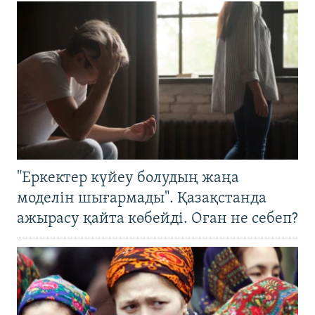
"Еркектер күйеу болудың жаңа
моделін шығармады". Қазақстанда
ажырасу қайта көбейді. Оған не себеп?