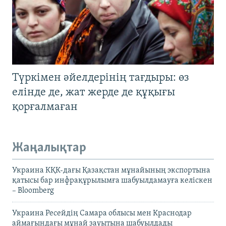
Түркімен әйелдерінің тағдыры: өз
елінде де, жат жерде де құқығы
қорғалмаған
Жаңалықтар
Украина КҚК-дағы Қазақстан мұнайының экспортына
қатысы бар инфрақұрылымға шабуылдамауға келіскен
– Bloomberg
Украина Ресейдің Самара облысы мен Краснодар
аймағындағы мұнай зауытына шабуылдады