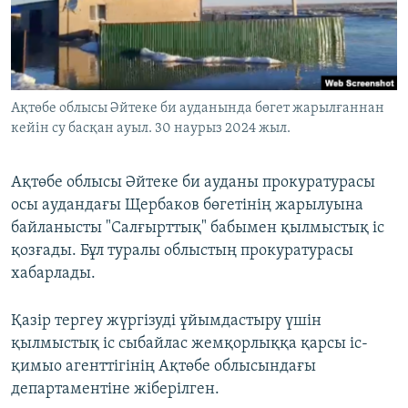
ЖАЗЫЛЫҢЫЗ
Басқа тілдерде
Ақтөбе облысы Әйтеке би ауданында бөгет жарылғаннан
кейін су басқан ауыл. 30 наурыз 2024 жыл.
Ақтөбе облысы Әйтеке би ауданы прокуратурасы
осы аудандағы Щербаков бөгетінің жарылуына
байланысты "Салғырттық" бабымен қылмыстық іс
қозғады. Бұл туралы облыстың прокуратурасы
хабарлады.
Қазір тергеу жүргізуді ұйымдастыру үшін
қылмыстық іс сыбайлас жемқорлыққа қарсы іс-
қимыо агенттігінің Ақтөбе облысындағы
департаментіне жіберілген.