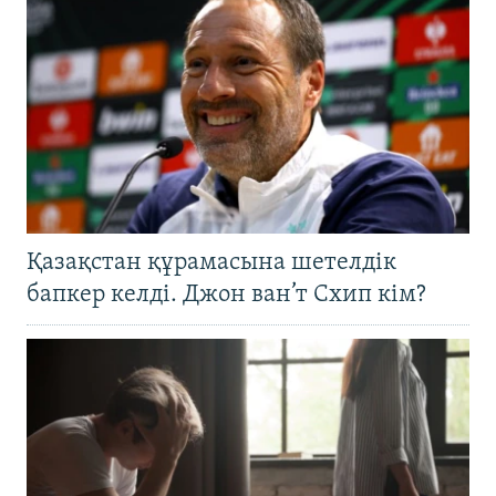
Қазақстан құрамасына шетелдік
бапкер келді. Джон ван’т Схип кім?