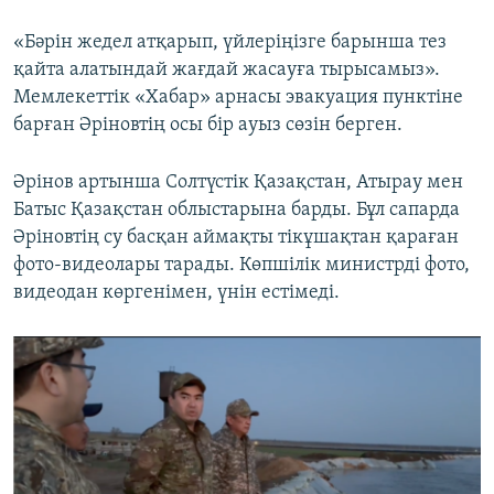
«Бәрін жедел атқарып, үйлеріңізге барынша тез
қайта алатындай жағдай жасауға тырысамыз».
Мемлекеттік «Хабар» арнасы эвакуация пунктіне
барған Әріновтің осы бір ауыз сөзін берген.
Әрінов артынша Солтүстік Қазақстан, Атырау мен
Батыс Қазақстан облыстарына барды. Бұл сапарда
Әріновтің су басқан аймақты тікұшақтан қараған
фото-видеолары тарады. Көпшілік министрді фото,
видеодан көргенімен, үнін естімеді.