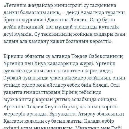
«Төтенше жағдайлар министрлігі су тасқынына
дайын болмағаны анық, − дейді Алматыда тұратын
британ журналисі Джоанна Лиллис. Олар бұған
дейін айтқандай, дәл мұндай тасқынды күтпедік
деуі мүмкін. Су тасқынының жойқын салдары оған
алдын ала қамдану қажет болғанын көрсетті».
Бірнеше облысты су алғанда Тоқаев Өзбекстанның
Үргеніш пен Хиуа қалаларында жүрді. Үргеніш
әуежайында оны сән-салтанатпен қарсы алды.
Әуежай аумағында үлкен кілемдер жайылып, оның
үстінде ерлер мен әйелдер өзбек биін биледі. Осы
уақытта ғимараттардың бірінің төбесінде
музыканттар карнай ұлттық аспабында ойнады.
Артынша Тоқаев Хиуаға барып, қаланың көрікті
жерлерін аралады. Бұл уақытта Атырау облысының
Құлсары қаласын су басып жатты. Қалада әрбір
екінші адам эвакуацияланды, Мұғалжар мен Ембі