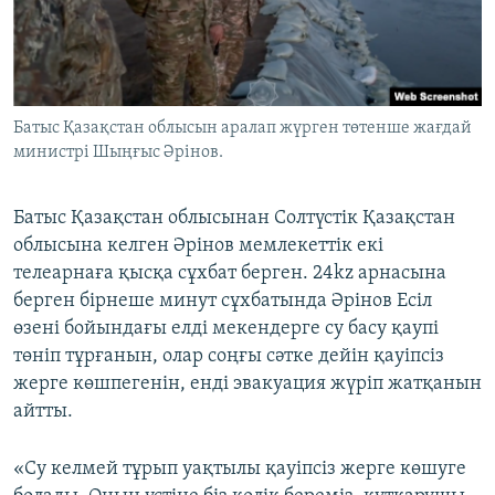
Батыс Қазақстан облысын аралап жүрген төтенше жағдай
министрі Шыңғыс Әрінов.
Батыс Қазақстан облысынан Солтүстік Қазақстан
облысына келген Әрінов мемлекеттік екі
телеарнаға қысқа сұхбат берген. 24kz арнасына
берген бірнеше минут сұхбатында Әрінов Есіл
өзені бойындағы елді мекендерге су басу қаупі
төніп тұрғанын, олар соңғы сәтке дейін қауіпсіз
жерге көшпегенін, енді эвакуация жүріп жатқанын
айтты.
«Су келмей тұрып уақтылы қауіпсіз жерге көшуге