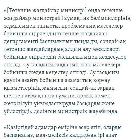
«[Төтенше жағдайлар министрі] онда төтенше
жағдайлар министрлігі аумақтық бөлімшелерінің
жұмысымен танысты, проблемалық мәселелер
бойынша өңірлердің төтенше жағдайлар
департаменті басшылығын тыңдады, сондай-ақ
төтенше жағдайлардың алдын алу мәселелері
бойынша өңірлердің басшылығымен кездесулер
өткізді. Су тасқыны салдарын жою мәселелері
бойынша жедел кеңестер өткізді. Су тасқыны
қаупін азайту бойынша азаматтық қорғау
қызметтерінің жұмысын, сондай-ақ зардап
шеккен аймақтарға гуманитарлық көмек
жеткізілуін ұйымдастыруды басқарды және
үйлестірді» делінген министрлік жауабында.
«Қазіргідей адамдар өміріне әсер етіп, оларды
баспанасыз, мал-мүліксіз қалдырған ірі апат