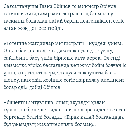
Саясаттанушы Ғазиз Әбішев те министр Әрінов
төтенше жағдайлар министрлігінің басына су
тасқыны болардан екі ай бұрын келгендіктен сөгіс
алған жоқ деп есептейді.
«Төтенше жағдайлар министрлігі – күрделі ұйым.
Оның басына келген адамға жағдайды түсіну,
байыбына бару үшін бірнеше апта керек. Ол енді
қызметке кірісе бастағанда көп жыл бойы болған іс
үшін, жергілікті жердегі ахуалға жауапты басқа
шенеуніктердің көзінше сөгіс жариялау қисынсыз
болар еді» дейді Әбішев.
Әбішевтің айтуынша, оның ахуалды қалай
түзейтіні бірнеше айдан кейін ол президентке есеп
бергенде белгілі болады. «Бірақ қалай болғанда да
бұл ұжымдық жауапкершілік болмақ».