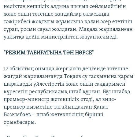
неліктен көпшілік алдына шығып сөйлемейтінін
және оның төтенше жағдайлар саласында
тәжірибесі жоқтығы жұмысына қалай әсер ететінін
сұрап, ресми сауал жолдаған. Мақала жарияланған
уақытқа дейін министрліктен жауап келмеді.
"РЕЖИМ ТАБИҒАТЫНА ТӘН НӘРСЕ"
17 облыстың онында жергілікті деңгейде төтенше
жағдай жарияланғанда Тоқаев су тасқынына қарсы
шараларды үйлестіретін және оның салдарымен
күресетін республикалық штаб құрған. Бұл штабқа
премьер-министр жетекшілік етеді, ал вице-
премьер қызметіне тағайындалған Қанат
Бозымбаев − штаб жетекшісінің бірінші
орынбасары.