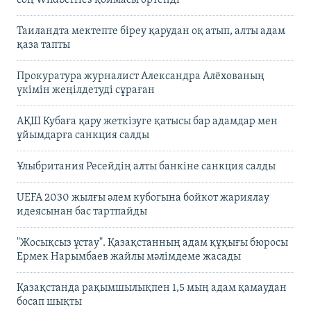
Таиландта мектепте біреу қарудан оқ атып, алты адам
қаза тапты
Прокуратура журналист Александра Алёхованың
үкімін жеңілдетуді сұраған
АҚШ Кубаға қару жеткізуге қатысы бар адамдар мен
ұйымдарға санкция салды
Ұлыбритания Ресейдің алты банкіне санкция салды
UEFA 2030 жылғы әлем кубогына бойкот жариялау
идеясынан бас тартпайды
"Жосықсыз ұстау". Қазақстанның адам құқығы бюросы
Ермек Нарымбаев жайлы мәлімдеме жасады
Қазақстанда рақымшылықпен 1,5 мың адам қамаудан
босап шықты