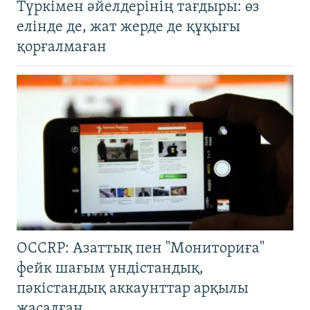
Түркімен әйелдерінің тағдыры: өз
елінде де, жат жерде де құқығы
қорғалмаған
OCCRP: Азаттық пен "Мониториға"
фейк шағым үндістандық,
пәкістандық аккаунттар арқылы
жасалған