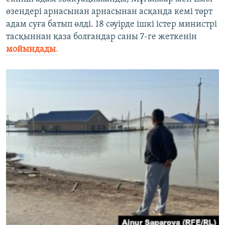
өзендері арнасынан арнасынан асқанда кемі төрт
адам суға батып өлді. 18 сәуірде ішкі істер министрі
тасқыннан қаза болғандар саны 7-ге жеткенін
мойындады
.