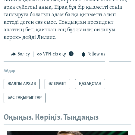
арқа сүйегені анық. Бірақ бұл бір қызметті сеніп
тапсыруға болатын адам басқа қызметті алып
кетеді деген сөз емес. Сондықтан президент
апаттың беті қайтқан соң бұл жайлы ойлануы
керек» дейді Лиллис.
Бөлісу
VPN-сіз оқу
Follow us
Айдар
ЖАЛПЫ АРХИВ
ӘЛЕУМЕТ
ҚАЗАҚСТАН
БАС ТАҚЫРЫПТАР
Оқыңыз. Көріңіз. Тыңдаңыз