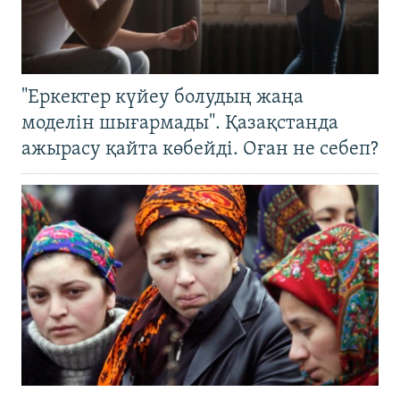
"Еркектер күйеу болудың жаңа
моделін шығармады". Қазақстанда
ажырасу қайта көбейді. Оған не себеп?