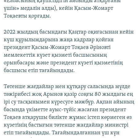
«Елбасының қауіпсіздігін айбынды атқарғаны
үшін» медалін алды), кейін Қасым-Жомарт
Тоқаевты қорғады.
2022 жылдың басындағы Қаңтар оқиғасынан кейін
күш құрылымдарына жаңа кадрлар қойған
президент Қасым-Жомарт Тоқаев Әріновті
мемлекеттік күзет қызметі басшысының
орынбасары және президент күзеті қызметінің
басшысы етіп тағайындады.
Төтенше жағдайлар мен құтқару саласында мүлде
тәжірибесі жоқ Арынов қазір соңғы 80 жылдағы ең
ірі су тасқынымен күресуге мәжбүр. Ақпан айының
басында үкіметте ауыс-түйіс жасаған президент
Тоқаев атқарушы билікте жұмыс істеп көрмеген өз
күзетінің бастығын төтенше жағдайлар министрі
етіп тағайындады. Тағайындалғаннан үш күн