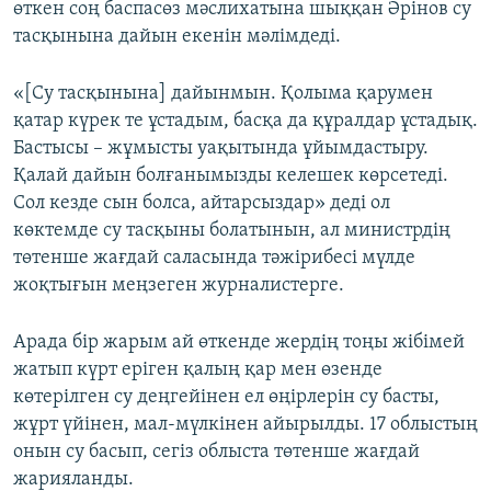
өткен соң баспасөз мәслихатына шыққан Әрінов су
тасқынына дайын екенін мәлімдеді.
«[Су тасқынына] дайынмын. Қолыма қарумен
қатар күрек те ұстадым, басқа да құралдар ұстадық.
Бастысы – жұмысты уақытында ұйымдастыру.
Қалай дайын болғанымызды келешек көрсетеді.
Сол кезде сын болса, айтарсыздар» деді ол
көктемде су тасқыны болатынын, ал министрдің
төтенше жағдай саласында тәжірибесі мүлде
жоқтығын меңзеген журналистерге.
Арада бір жарым ай өткенде жердің тоңы жібімей
жатып күрт еріген қалың қар мен өзенде
көтерілген су деңгейінен ел өңірлерін су басты,
жұрт үйінен, мал-мүлкінен айырылды. 17 облыстың
онын су басып, сегіз облыста төтенше жағдай
жарияланды.