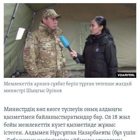
Мемлекеттік арнаға сұхбат беріп тұрған төтенше жағдай
министрі Шыңғыс Әрінов
Министрдің көп көзге түспеуін оның алдыңғы
қызметімен байланыстыратындар бар. Ол 18 жыл
бойы мемлекеттік күзет қызметінде жұмыс
істеген. Алдымен Нұрсұлтан Назарбаевты (бұл үшін