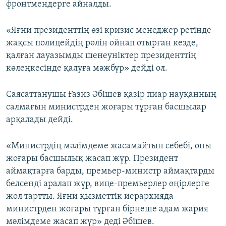
фронтмендерге айналды.
«Яғни президенттің өзі кризис менеджер ретінде
жақсы полицейдің рөлін ойнап отырған кезде,
қалған лауазымды шенеуніктер президенттің
көлеңкесінде қалуға мәжбүр» дейді ол.
Саясаттанушы Ғазиз Әбішев қазір пиар науқанның
салмағын министрден жоғары тұрған басшылар
арқалады дейді.
«Министрдің мәлімдеме жасамайтын себебі, оны
жоғары басшылық жасап жүр. Президент
аймақтарға барды, премьер-министр аймақтарды
белсенді аралап жүр, вице-премьерлер өңірлерге
жол тартты. Яғни қызметтік иерархияда
министрден жоғары тұрған бірнеше адам жария
мәлімдеме жасап жүр» деді Әбішев.