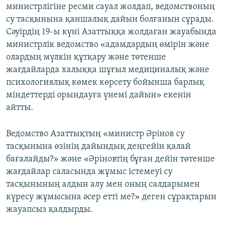
министрлігіне ресми сауал жолдап, ведомствоның
су тасқынына қаншалық дайын болғанын сұрады.
Сәуірдің 19-ы күні Азаттыққа жолдаған жауабында
министрлік ведомство «адамдардың өмірін және
олардың мүлкін құтқару және төтенше
жағдайларда халыққа шұғыл медициналық және
психологиялық көмек көрсету бойынша барлық
міндеттерді орындауға үнемі дайын» екенін
айтты.
Ведомство Азаттықтың «министр Әрінов су
тасқынына өзінің дайындық деңгейін қалай
бағалайды?» және «Әріновтің бұған дейін төтенше
жағдайлар саласында жұмыс істемеуі су
тасқынының алдын алу мен оның салдарымен
күресу жұмысына әсер етті ме?» деген сұрақтарын
жауапсыз қалдырды.