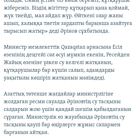
болады. Оның үстіне біз көлік береміз, құтқарушы
жібереміз. Біздің жігіттер құтқарып қана қоймай,
жүк тиейді, мал айдап жүр. Өйткені олар жаны
ашып, халыққа тиетін зардапты барынша азайтуға
тырысып жатыр» деді Әрінов сұхбатында.
Министр мемлекеттік Qazaqstan арнасына Есіл
өзенінің деңгейі сәл өсуі мүмкін екенін, Ресейден
Жайық өзеніне үлкен су келгелі жатқанын,
құтқарушылар бар күшін салып, адамдарды
уақытылы көшіріп жатқанын мәлімдеді.
Азаттық төтенше жағдайлар министрлігіне
жолдаған ресми сауалда Әріновтің су тасқыны
салдарын жою үшін қандай шешім қабылдағанын
сұраған. Министрлік өз жауабында Әріновтің су
тасқыны қаупі бар өңірлерге жұмыс сапармен
барғанын айтқан.