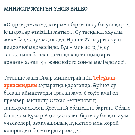
МИНИСТР ЖҮРГЕН ҮНСІЗ ВИДЕО
«Өңірлерде әкімдіктермен бірлесіп су басуға қарсы
іс шаралар өткізіліп жатыр... Су тасқыны ахуалы
жеке бақылауымда» деді Әрінов 27 наурыз күні
видеомәлімдемесінде. Бұл – министрдің су
тасқынына байланысты қазақстандықтарға
арнаған алғашқы және әзірге соңғы мәлімдемесі.
Төтенше жағдайлар министрлігінің
Telegram-
арнасындағы
ақпаратқа қарағанда, Әрінов су
басқан аймақтарды аралап жүр. 6 сәуір күні ол
премьер-министр Олжас Бектеновтің
тапсырмасымен Қостанай облысына барған. Облыс
басшысы Құмар Ақсақаловпен бірге су басқан аула
учаскелері, эвакуациялық пункттер мен корей
көпіріндегі бөгеттерді аралады.