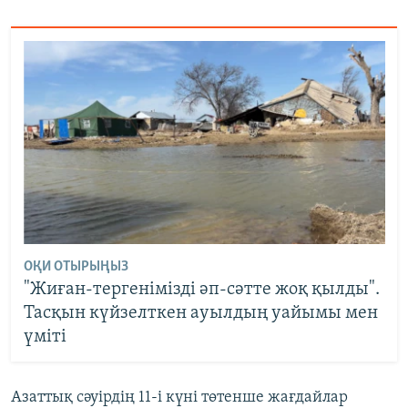
ОҚИ ОТЫРЫҢЫЗ
"Жиған-тергенімізді әп-сәтте жоқ қылды".
Тасқын күйзелткен ауылдың уайымы мен
үміті
Азаттық сәуірдің 11-і күні төтенше жағдайлар