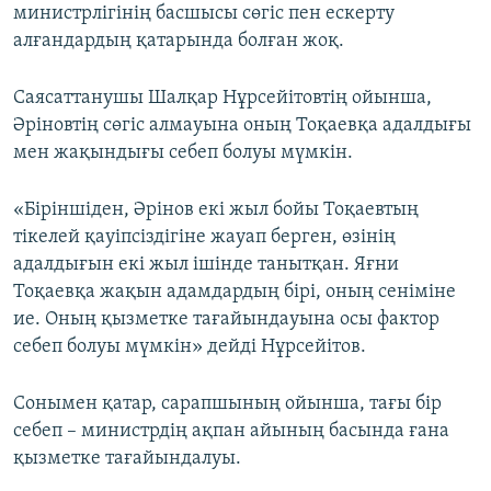
министрлігінің басшысы сөгіс пен ескерту
алғандардың қатарында болған жоқ.
Саясаттанушы Шалқар Нұрсейітовтің ойынша,
Әріновтің сөгіс алмауына оның Тоқаевқа адалдығы
мен жақындығы себеп болуы мүмкін.
«Біріншіден, Әрінов екі жыл бойы Тоқаевтың
тікелей қауіпсіздігіне жауап берген, өзінің
адалдығын екі жыл ішінде танытқан. Яғни
Тоқаевқа жақын адамдардың бірі, оның сеніміне
ие. Оның қызметке тағайындауына осы фактор
себеп болуы мүмкін» дейді Нұрсейітов.
Сонымен қатар, сарапшының ойынша, тағы бір
себеп – министрдің ақпан айының басында ғана
қызметке тағайындалуы.