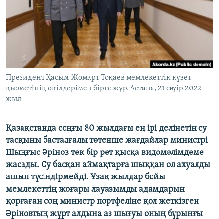
ЖАЗЫЛЫҢЫЗ
Басқа тілдерде
Президент Қасым-Жомарт Тоқаев мемлекеттік күзет
қызметінің өкілдерімен бірге жүр. Астана, 21 сәуір 2022
жыл.
Қазақстанда соңғы 80 жылдағы ең ірі делінетін су
тасқыны басталғалы төтенше жағдайлар министрі
Шыңғыс Әрінов тек бір рет қысқа видомәлімдеме
жасады. Су басқан аймақтарға шыққан ол ахуалды
ашып түсіндірмейді. Ұзақ жылдар бойы
мемлекеттің жоғары лауазымды адамдарын
қорғаған соң министр портфеліне қол жеткізген
Әріновтың жұрт алдына аз шығуы оның бұрынғы