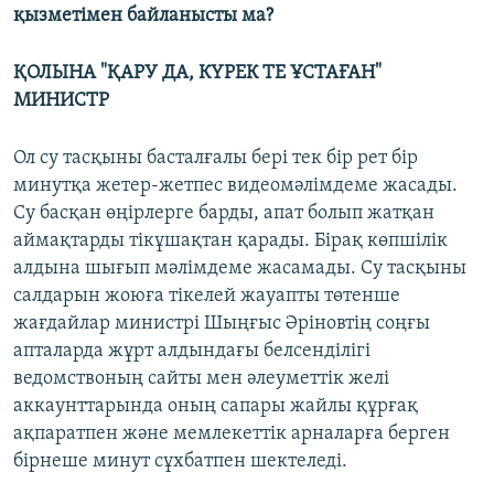
қызметімен байланысты ма?
ҚОЛЫНА "ҚАРУ ДА, КҮРЕК ТЕ ҰСТАҒАН"
МИНИСТР
Ол су тасқыны басталғалы бері тек бір рет бір
минутқа жетер-жетпес видеомәлімдеме жасады.
Су басқан өңірлерге барды, апат болып жатқан
аймақтарды тікұшақтан қарады. Бірақ көпшілік
алдына шығып мәлімдеме жасамады. Су тасқыны
салдарын жоюға тікелей жауапты төтенше
жағдайлар министрі Шыңғыс Әріновтің соңғы
апталарда жұрт алдындағы белсенділігі
ведомствоның сайты мен әлеуметтік желі
аккаунттарында оның сапары жайлы құрғақ
ақпаратпен және мемлекеттік арналарға берген
бірнеше минут сұхбатпен шектеледі.