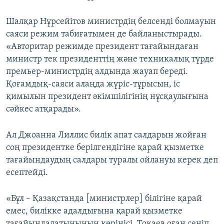
Шалқар Нұрсейітов министрдің белсенді болмауын
саяси режим табиғатымен де байланыстырады.
«Авторитар режимде президент тағайындаған
министр тек президенттің және техникалық түрде
премьер-министрдің алдында жауап береді.
Қоғамдық-саяси алаңда жүріс-тұрысын, іс
қимылын президент әкімшілігінің нұсқаулығына
сәйкес атқарады».
Ал Джоанна Лиллис билік апат салдарын жойған
соң президентке берілгендігіне қарай қызметке
тағайындаудың салдары туралы ойлануы керек деп
есептейді.
«Бұл – Қазақстанда [министрлер] білігіне қарай
емес, билікке адалдығына қарай қызметке
тағайындалатынының көрінісі. Тоқаев оған сеніп,