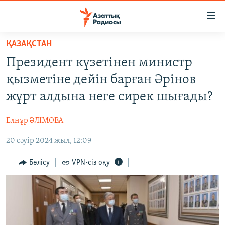
Accessibility
links
Skip
ҚАЗАҚСТАН
to
ЖАҢАЛЫҚТАР
Президент күзетінен министр
main
САЯСАТ
content
қызметіне дейін барған Әрінов
AZATTYQTV
Skip
жұрт алдына неге сирек шығады?
to
ҚАҢТАР ОҚИҒАСЫ
main
Елнұр ӘЛІМОВА
АДАМ ҚҰҚЫҚТАРЫ
Navigation
Skip
20 сәуір 2024 жыл, 12:09
ӘЛЕУМЕТ
to
ӘЛЕМ
Бөлісу
VPN-сіз оқу
Search
АРНАЙЫ ЖОБАЛАР
Русский