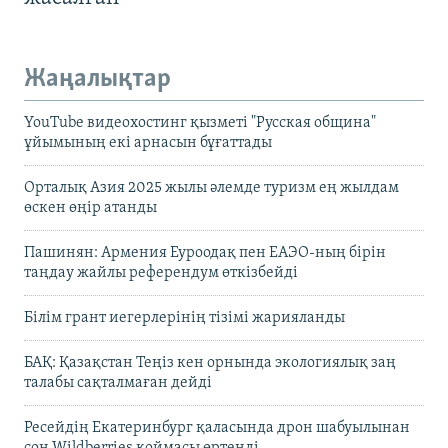
Жаңалықтар
YouTube видеохостинг қызметі "Русская община"
ұйымының екі арнасын бұғаттады
Орталық Азия 2025 жылы әлемде туризм ең жылдам
өскен өңір атанды
Пашинян: Армения Еуроодақ пен ЕАЭО-ның бірін
таңдау жайлы референдум өткізбейді
Білім грант иегерлерінің тізімі жарияланды
БАҚ: Қазақстан Теңіз кен орнында экологиялық заң
талабы сақталмаған дейді
Ресейдің Екатеринбург қаласында дрон шабуылынан
соң Wildberries қоймасы өртенді