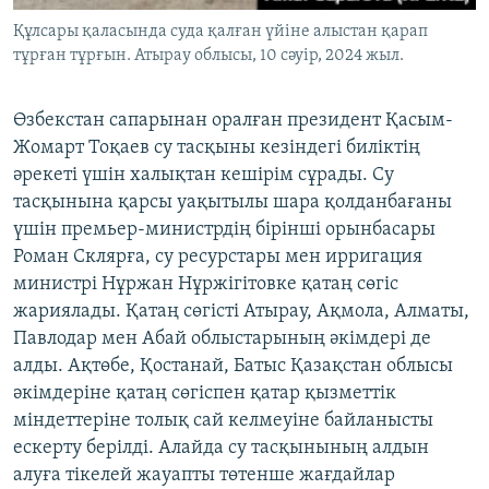
Құлсары қаласында суда қалған үйіне алыстан қарап
тұрған тұрғын. Атырау облысы, 10 сәуір, 2024 жыл.
Өзбекстан сапарынан оралған президент Қасым-
Жомарт Тоқаев су тасқыны кезіндегі биліктің
әрекеті үшін халықтан кешірім сұрады. Су
тасқынына қарсы уақытылы шара қолданбағаны
үшін премьер-министрдің бірінші орынбасары
Роман Склярға, су ресурстары мен ирригация
министрі Нұржан Нұржігітовке қатаң сөгіс
жариялады. Қатаң сөгісті Атырау, Ақмола, Алматы,
Павлодар мен Абай облыстарының әкімдері де
алды. Ақтөбе, Қостанай, Батыс Қазақстан облысы
әкімдеріне қатаң сөгіспен қатар қызметтік
міндеттеріне толық сай келмеуіне байланысты
ескерту берілді. Алайда су тасқынының алдын
алуға тікелей жауапты төтенше жағдайлар