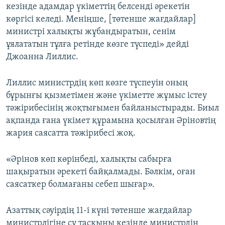
кезінде адамдар үкіметтің белсенді әрекетін
көргісі келеді. Меніңше, [төтенше жағдайлар]
министрі халықты жұбандыратын, сенім
ұялататын тұлға ретінде көзге түспеді» дейді
Джоанна Лиллис.
Лиллис министрдің көп көзге түспеуін оның
бұрынғы қызметімен және үкіметте жұмыс істеу
тәжірибесінің жоқтығымен байланыстырады. Биыл
ақпанда ғана үкімет құрамына қосылған Әріновтің
жария саясатта тәжірибесі жоқ.
«Әрінов көп көрінбеді, халықты сабырға
шақыратын әрекеті байқалмады. Бәлкім, оған
саясаткер болмағаны себеп шығар».
Азаттық сәуірдің 11-і күні төтенше жағдайлар
министрлігіне су тасқыны кезінде министрдің