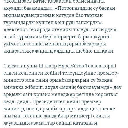
«Бозымбаев Батыс Қазақстан облысындағы
ахуалды бағамдады», «Петропавлдың су басқан
ықшамаудандарынан кетуден бас тартқан
тұрғындарды күштеп көшіруді тапсырды»,
«Бектенов тез арада өтемақы төлеуді тапсырды» −
штаб құрылғалы бері өңірлерге барып жүрген
үкімет жетекшісі мен оның орынбасарлары
ақпараттық алаңның алдыңғы шебіне шыққан.
Саясаттанушы Шалқар Нұрсейітов Тоқаев көрші
елден келгеннен кейінгі телеүндеуінде премьер-
министр мен оның орынбасарларын су басқан
аймаққа жіберіп, ахуал «менің бақылауымда» деу
арқылы өзін кризис менеджер ретінде көрсеткісі
келді дейді. Президенттен кейін премьер-
министр, оның орынбасарлары алдыңғы шепке
шығып, төтенше жағдайлар министрі сияқты
лауазымды азаматтар екінші қатардағы