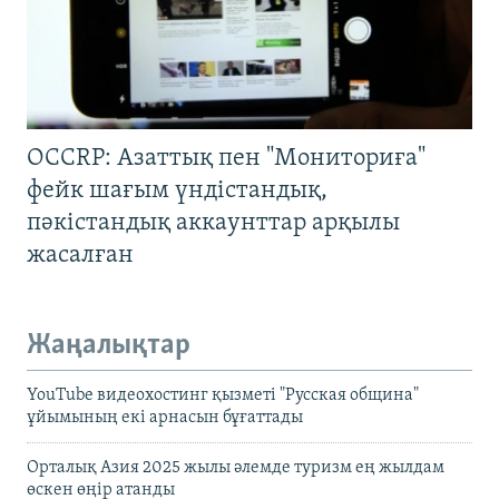
OCCRP: Азаттық пен "Мониториға"
фейк шағым үндістандық,
пәкістандық аккаунттар арқылы
жасалған
Жаңалықтар
YouTube видеохостинг қызметі "Русская община"
ұйымының екі арнасын бұғаттады
Орталық Азия 2025 жылы әлемде туризм ең жылдам
өскен өңір атанды