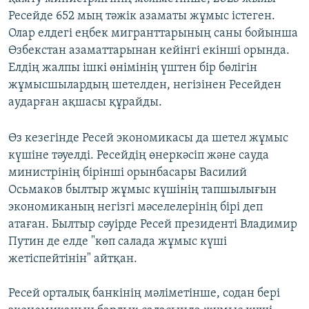
Ресейде 652 мың тәжік азаматы жұмыс істеген.
Олар елдегі еңбек мигранттарының саны бойынша
Өзбекстан азаматтарынан кейінгі екінші орында.
Елдің жалпы ішкі өнімінің үштен бір бөлігін
жұмысшылардың шетелден, негізінен Ресейден
аударған ақшасы құрайды.
Өз кезегінде Ресей экономикасы да шетел жұмыс
күшіне тәуелді. Ресейдің өнеркәсіп және сауда
министрінің бірінші орынбасары Василий
Осьмаков былтыр жұмыс күшінің тапшылығын
экономиканың негізгі мәселелерінің бірі деп
атаған. Былтыр сәуірде Ресей президенті Владимир
Путин де елде "көп салада жұмыс күші
жетіспейтінін" айтқан.
Ресей орталық банкінің мәліметінше, содан бері