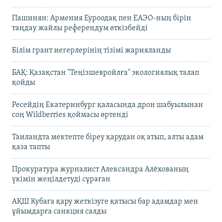
Пашинян: Армения Еуроодақ пен ЕАЭО-ның бірін
таңдау жайлы референдум өткізбейді
Білім грант иегерлерінің тізімі жарияланды
БАҚ: Қазақстан "Теңізшевройлға" экологиялық талап
қойды
Ресейдің Екатеринбург қаласында дрон шабуылынан
соң Wildberries қоймасы өртенді
Таиландта мектепте біреу қарудан оқ атып, алты адам
қаза тапты
Прокуратура журналист Александра Алёхованың
үкімін жеңілдетуді сұраған
АҚШ Кубаға қару жеткізуге қатысы бар адамдар мен
ұйымдарға санкция салды