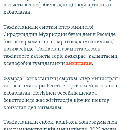
қатысты ксенофобиялық көңіл-күй артқанын
хабарлаған.
Тәжікстанның сыртқы істер министрі
Сироджиддин Мухриддин бұған дейін Ресейде
"ойластырылмаған ақпараттық кампанияның"
нәтижесінде "Тәжікстан азаматтары мен
тәжіктерге қатысты теріс көзқарас" қалыптасып,
ксенофобия туындағанын
айыптаған
.
Жуырда Тәжікстанның сыртқы істер министрлігі
тәжік азаматтары Ресейге кіргізілмей жатқанын
хабарлаған. Негізінен ресейлік шекара
бекеттерінде жас жігіттердің кіруіне шектеу
қойылған деп айтылады.
Тәжікстанның еңбек, көші-қон және жұмыспен
қамту министрлігінің мәліметінше, 2023 жылы