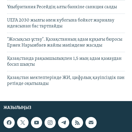
Ұлыбритания Ресейдің алты банкіне санкция салды
UEFA 2030 жылғы әлем кубогына бойкот жариялау
идеясынан бас тартпайды
"Жосықсыз ұстау". Қазақстанның адам құқығы бюросы
Ермек Нарымбаев жайлы мәлімдеме жасады
Қазақстанда рақымшылықпен 1,5 мың адам қамаудан
босап шықты
Қазақстан мектептерінде ЖИ, цифрлық қауіпсіздік пән
ретінде оқытылады
ЖАЗЫЛЫҢЫЗ