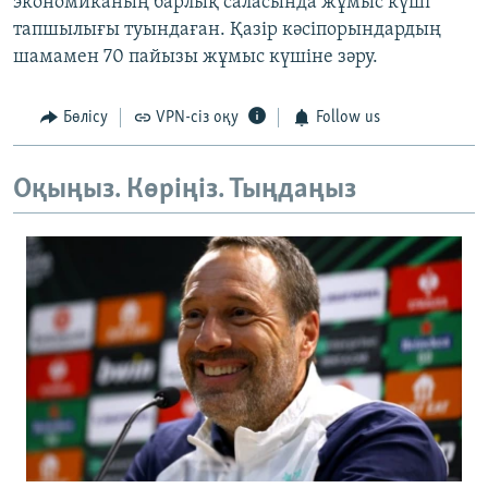
экономиканың барлық саласында жұмыс күші
тапшылығы туындаған. Қазір кәсіпорындардың
шамамен 70 пайызы жұмыс күшіне зәру.
Бөлісу
VPN-сіз оқу
Follow us
Оқыңыз. Көріңіз. Тыңдаңыз