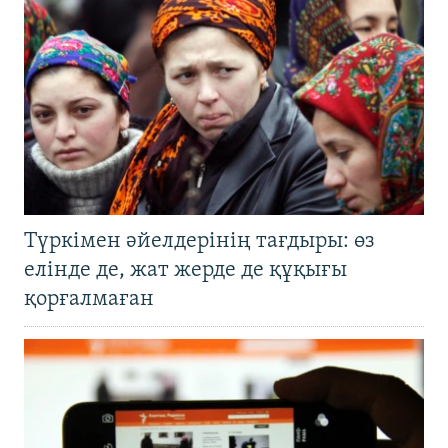
Түркімен әйелдерінің тағдыры: өз
елінде де, жат жерде де құқығы
қорғалмаған