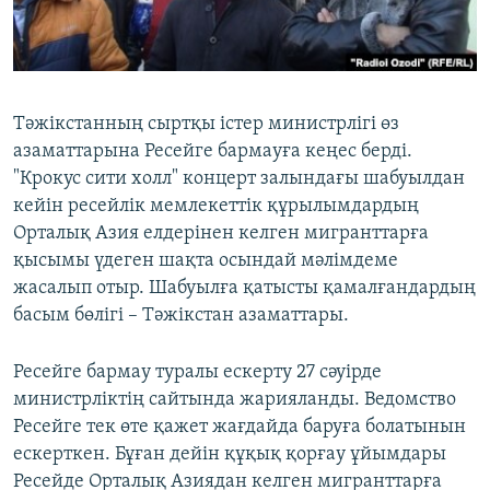
ЖАЗЫЛЫҢЫЗ
Басқа тілдерде
Тәжікстанның сыртқы істер министрлігі өз
азаматтарына Ресейге бармауға кеңес берді.
"Крокус сити холл" концерт залындағы шабуылдан
кейін ресейлік мемлекеттік құрылымдардың
Орталық Азия елдерінен келген мигранттарға
қысымы үдеген шақта осындай мәлімдеме
жасалып отыр. Шабуылға қатысты қамалғандардың
басым бөлігі – Тәжікстан азаматтары.
Ресейге бармау туралы ескерту 27 сәуірде
министрліктің сайтында жарияланды. Ведомство
Ресейге тек өте қажет жағдайда баруға болатынын
ескерткен. Бұған дейін құқық қорғау ұйымдары
Ресейде Орталық Азиядан келген мигранттарға