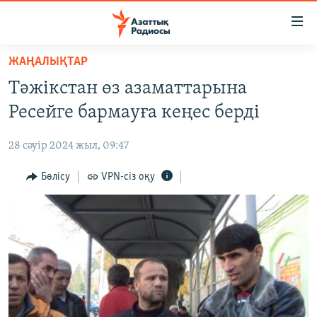
Accessibility
links
Skip
ЖАҢАЛЫҚТАР
to
ЖАҢАЛЫҚТАР
Тәжікстан өз азаматтарына
main
САЯСАТ
content
Ресейге бармауға кеңес берді
AZATTYQTV
Skip
to
28 сәуір 2024 жыл, 09:47
ҚАҢТАР ОҚИҒАСЫ
main
АДАМ ҚҰҚЫҚТАРЫ
Бөлісу
VPN-сіз оқу
Navigation
Skip
ӘЛЕУМЕТ
to
ӘЛЕМ
Search
АРНАЙЫ ЖОБАЛАР
Русский