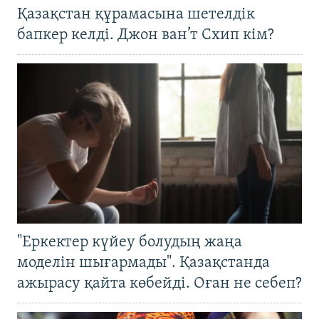
Қазақстан құрамасына шетелдік
бапкер келді. Джон ван’т Схип кім?
"Еркектер күйеу болудың жаңа
моделін шығармады". Қазақстанда
ажырасу қайта көбейді. Оған не себеп?