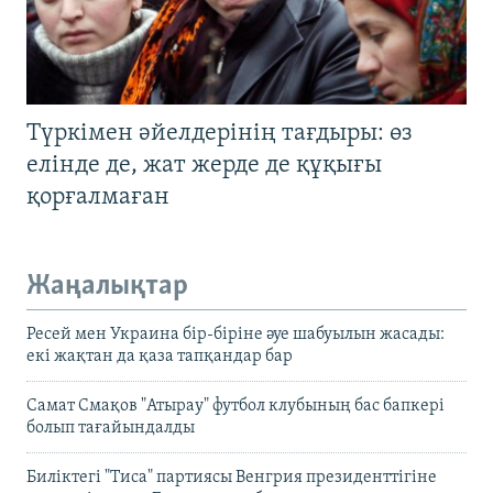
Түркімен әйелдерінің тағдыры: өз
елінде де, жат жерде де құқығы
қорғалмаған
Жаңалықтар
Ресей мен Украина бір-біріне әуе шабуылын жасады:
екі жақтан да қаза тапқандар бар
Самат Смақов "Атырау" футбол клубының бас бапкері
болып тағайындалды
Биліктегі "Тиса" партиясы Венгрия президенттігіне