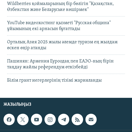
Wildberries қоймаларының бір бөлігін "Қазақстан,
Өзбекстан және Беларуське көшірмек"
YouTube видеохостинг қызметі "Русская община"
ұйымының екі арнасын бұғаттады
Орталық Азия 2025 жылы әлемде туризм ең жылдам
өскен өңір атанды
Пашинян: Армения Еуроодақ пен ЕАЭО-ның бірін
таңдау жайлы референдум өткізбейді
Білім грант иегерлерінің тізімі жарияланды
ЖАЗЫЛЫҢЫЗ