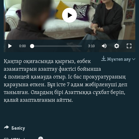
ЖАЗЫЛЫҢЫЗ
No media source currently available
Басқа тілдерде
Auto
0:00
3:10
240p
Жүктеп алу
Қаңтар оқиғасында қырғыз, өзбек
360p
азаматтарын азаптау фактісі бойынша
4 полицей қамауда отыр. Іс бас прокуратураның
480p
Auto
240p
360p
480p
қарауына өткен. Бұл істе 7 адам жәбірленуші деп
720p
танылған. Олардың бірі Азаттыққа сұхбат беріп,
720p
1080p
1080p
қалай азапталғанын айтты.
Бөлісу