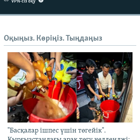
VPN-сіз оқу
Оқыңыз. Көріңіз. Тыңдаңыз
"Басқалар ішпес үшін төгейік".
Қырғызстандағы арақ төгу челленджі: