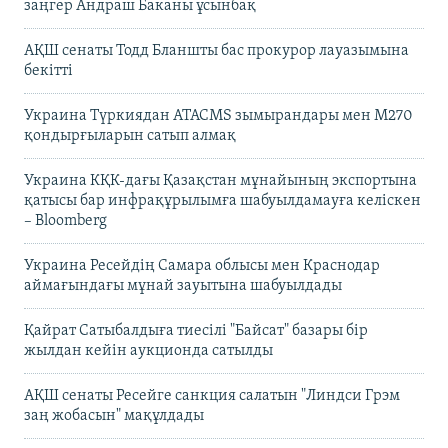
заңгер Андраш Баканы ұсынбақ
АҚШ сенаты Тодд Бланшты бас прокурор лауазымына
бекітті
Украина Түркиядан ATACMS зымырандары мен M270
қондырғыларын сатып алмақ
Украина КҚК-дағы Қазақстан мұнайының экспортына
қатысы бар инфрақұрылымға шабуылдамауға келіскен
– Bloomberg
Украина Ресейдің Самара облысы мен Краснодар
аймағындағы мұнай зауытына шабуылдады
Қайрат Сатыбалдыға тиесілі "Байсат" базары бір
жылдан кейін аукционда сатылды
АҚШ сенаты Ресейге санкция салатын "Линдси Грэм
заң жобасын" мақұлдады