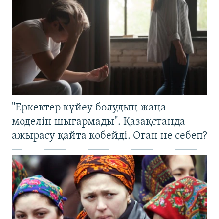
"Еркектер күйеу болудың жаңа
моделін шығармады". Қазақстанда
ажырасу қайта көбейді. Оған не себеп?