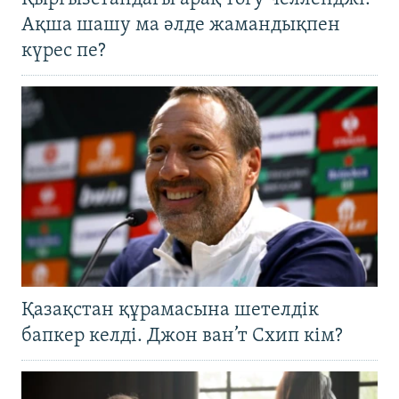
Ақша шашу ма әлде жамандықпен
күрес пе?
Қазақстан құрамасына шетелдік
бапкер келді. Джон ван’т Схип кім?