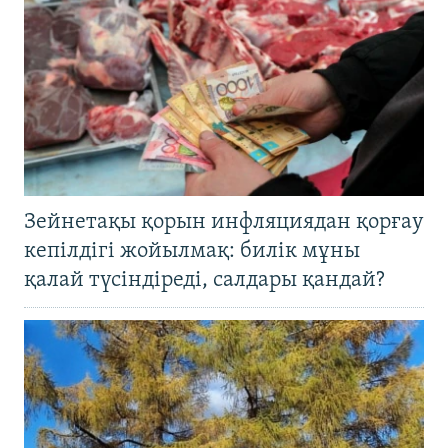
Зейнетақы қорын инфляциядан қорғау
кепілдігі жойылмақ: билік мұны
қалай түсіндіреді, салдары қандай?