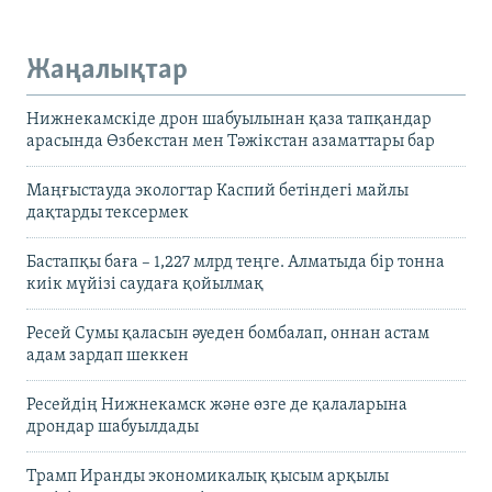
Жаңалықтар
Нижнекамскіде дрон шабуылынан қаза тапқандар
арасында Өзбекстан мен Тәжікстан азаматтары бар
Маңғыстауда экологтар Каспий бетіндегі майлы
дақтарды тексермек
Бастапқы баға – 1,227 млрд теңге. Алматыда бір тонна
киік мүйізі саудаға қойылмақ
Ресей Сумы қаласын әуеден бомбалап, оннан астам
адам зардап шеккен
Ресейдің Нижнекамск және өзге де қалаларына
дрондар шабуылдады
Трамп Иранды экономикалық қысым арқылы