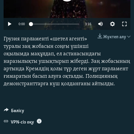
ЖАЗЫЛЫҢЫЗ
Auto
0:00
3:16
Басқа тілдерде
240p
Жүктеп алу
Грузия парламенті «шетел агенті»
360p
туралы заң жобасын соңғы үшінші
оқылымда мақұлдап, ел астанасындағы
480p
Auto
240p
360p
480p
наразылықты ушықтырып жіберді. Заң жобасының
720p
артында Кремлдің қолы тұр деген жұрт парламент
720p
1080p
1080p
ғимаратын басып алуға оқталды. Полицияның
демонстранттарға күш қолданғаны айтылды.
Бөлісу
VPN-сіз оқу