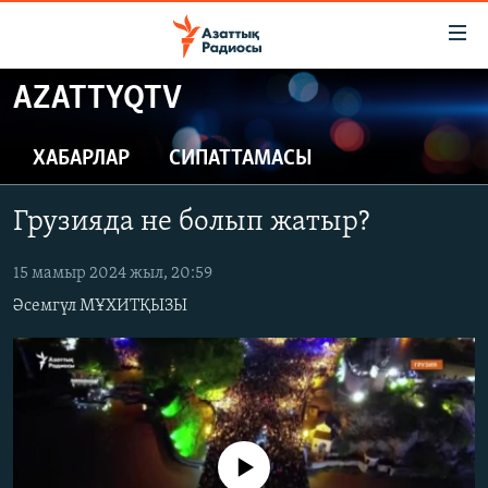
Accessibility
links
Skip
AZATTYQTV
to
ЖАҢАЛЫҚТАР
main
САЯСАТ
ХАБАРЛАР
СИПАТТАМАСЫ
content
AZATTYQTV
Skip
Грузияда не болып жатыр?
to
ҚАҢТАР ОҚИҒАСЫ
main
АДАМ ҚҰҚЫҚТАРЫ
15 мамыр 2024 жыл, 20:59
Navigation
Skip
Әсемгүл МҰХИТҚЫЗЫ
ӘЛЕУМЕТ
to
ӘЛЕМ
Search
АРНАЙЫ ЖОБАЛАР
Русский
No media source currently available