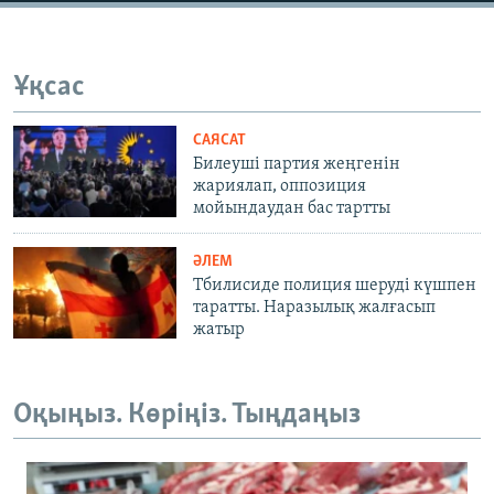
Ұқсас
САЯСАТ
Билеуші партия жеңгенін
жариялап, оппозиция
мойындаудан бас тартты
ӘЛЕМ
Тбилисиде полиция шеруді күшпен
таратты. Наразылық жалғасып
жатыр
Оқыңыз. Көріңіз. Тыңдаңыз