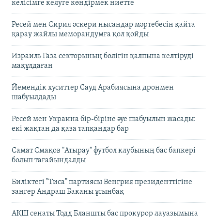
келісімге келуге көндірмек ниетте
Ресей мен Сирия әскери нысандар мәртебесін қайта
қарау жайлы меморандумға қол қойды
Израиль Газа секторының бөлігін қалпына келтіруді
мақұлдаған
Йемендік хуситтер Сауд Арабиясына дронмен
шабуылдады
Ресей мен Украина бір-біріне әуе шабуылын жасады:
екі жақтан да қаза тапқандар бар
Самат Смақов "Атырау" футбол клубының бас бапкері
болып тағайындалды
Биліктегі "Тиса" партиясы Венгрия президенттігіне
заңгер Андраш Баканы ұсынбақ
АҚШ сенаты Тодд Бланшты бас прокурор лауазымына