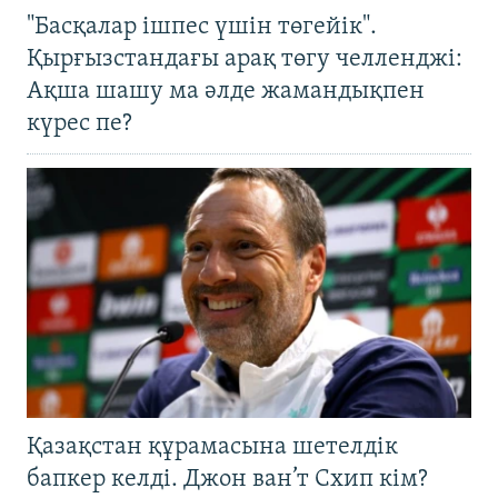
"Басқалар ішпес үшін төгейік".
Қырғызстандағы арақ төгу челленджі:
Ақша шашу ма әлде жамандықпен
күрес пе?
Қазақстан құрамасына шетелдік
бапкер келді. Джон ван’т Схип кім?