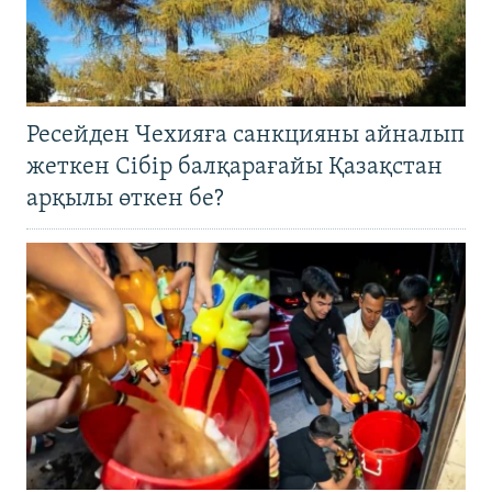
Ресейден Чехияға санкцияны айналып
жеткен Сібір балқарағайы Қазақстан
арқылы өткен бе?