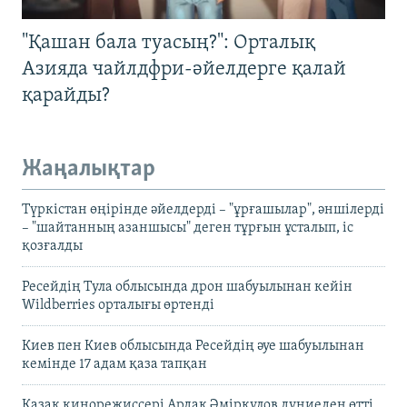
"Қашан бала туасың?": Орталық
Азияда чайлдфри-әйелдерге қалай
қарайды?
Жаңалықтар
Түркістан өңірінде әйелдерді – "ұрғашылар", әншілерді
– "шайтанның азаншысы" деген тұрғын ұсталып, іс
қозғалды
Ресейдің Тула облысында дрон шабуылынан кейін
Wildberries орталығы өртенді
Киев пен Киев облысында Ресейдің әуе шабуылынан
кемінде 17 адам қаза тапқан
Қазақ кинорежиссері Ардақ Әмірқұлов дүниеден өтті