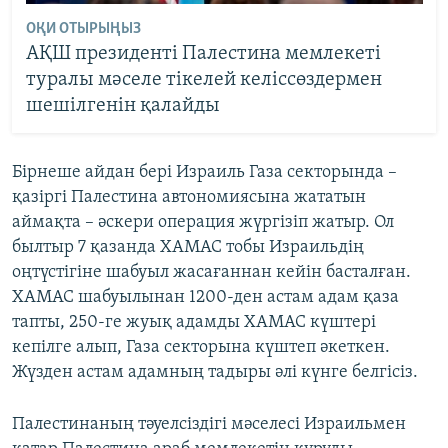
ОҚИ ОТЫРЫҢЫЗ
АҚШ президенті Палестина мемлекеті
туралы мәселе тікелей келіссөздермен
шешілгенін қалайды
Бірнеше айдан бері Израиль Газа секторында –
қазіргі Палестина автономиясына жататын
аймақта – әскери операция жүргізіп жатыр. Ол
былтыр 7 қазанда ХАМАС тобы Израильдің
оңтүстігіне шабуыл жасағаннан кейін басталған.
ХАМАС шабуылынан 1200-ден астам адам қаза
тапты, 250-ге жуық адамды ХАМАС күштері
кепілге алып, Газа секторына күштеп әкеткен.
Жүзден астам адамның тадыры әлі күнге белгісіз.
Палестинаның тәуелсіздігі мәселесі Израильмен