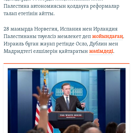
Палестина автономиясын қолдауға реформалар
талап ететінін айтты.
28 мамырда Норвегия, Испания мен Ирландия
Палестинаны тәуелсіз мемлекет деп
мойындағаң
.
Израиль бұған жауап ретінде Осло, Дублин мен
Мадридтегі елшілерін қайтаратын
мәлімдеді
.