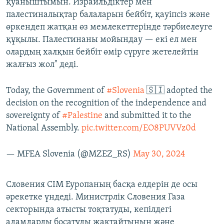
қуаныштымын. Израильдіктер мен
палестиналықтар балаларын бейбіт, қауіпсіз және
өркендеп жатқан өз мемлекеттерінде тәрбиелеуге
құқылы. Палестинаны мойындау — екі ел мен
олардың халқын бейбіт өмір сүруге жетелейтін
жалғыз жол" деді.
Today, the Government of
#Slovenia
🇸🇮 adopted the
decision on the recognition of the independence and
sovereignty of
#Palestine
and submitted it to the
National Assembly.
pic.twitter.com/EO8PUVVz0d
— MFEA Slovenia (@MZEZ_RS)
May 30, 2024
Словения СІМ Еуропаның басқа елдерін де осы
әрекетке үндеді. Министрлік Словения Газа
секторында атысты тоқтатуды, кепілдегі
адамдарды босатуды жақтайтынын және