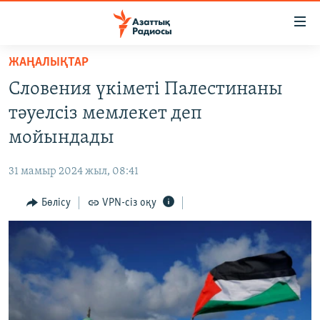
Accessibility
links
Skip
ЖАҢАЛЫҚТАР
to
ЖАҢАЛЫҚТАР
Словения үкіметі Палестинаны
main
САЯСАТ
content
тәуелсіз мемлекет деп
AZATTYQTV
Skip
мойындады
to
ҚАҢТАР ОҚИҒАСЫ
main
31 мамыр 2024 жыл, 08:41
АДАМ ҚҰҚЫҚТАРЫ
Navigation
Skip
Бөлісу
VPN-сіз оқу
ӘЛЕУМЕТ
to
ӘЛЕМ
Search
АРНАЙЫ ЖОБАЛАР
Русский