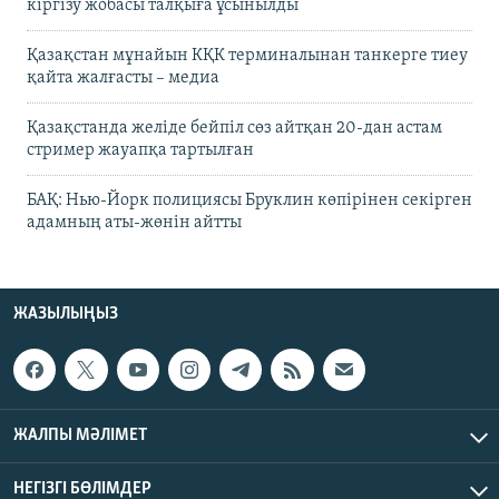
кіргізу жобасы талқыға ұсынылды
Қазақстан мұнайын КҚК терминалынан танкерге тиеу
қайта жалғасты – медиа
Қазақстанда желіде бейпіл сөз айтқан 20-дан астам
стример жауапқа тартылған
БАҚ: Нью-Йорк полициясы Бруклин көпірінен секірген
адамның аты-жөнін айтты
ЖАЗЫЛЫҢЫЗ
ЖАЛПЫ МӘЛІМЕТ
НЕГІЗГІ БӨЛІМДЕР