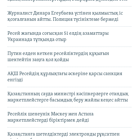
Журналист Динара Егеубаева үстінен қылмыстық іс
қозғалғанын айтты. Полиция түсініктеме бермеді
Ресей жағында соғысқан 51 елдің азаматтары
Украинада тұтқында отыр
Путин елден кеткен ресейліктердің құқығын
шектейтін заңға қол қойды
АҚШ Ресейдің құрлықтағы әскеріне қарсы санкция
енгізді
Қазақстанның сауда министрі кәсіпкерлерге отандық
маркетплейстерге басымдық беру жайлы кеңес айтты
Ресейлік шенеунік Мәскеу мен Астана
маркетплейстерді біріктірмек дейді
Қазақстанға шетелдіктерді электронды рұқсатпен