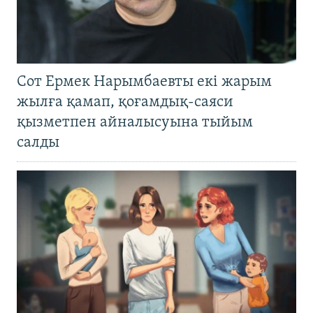
Сот Ермек Нарымбаевты екі жарым
жылға қамап, қоғамдық-саяси
қызметпен айналысуына тыйым
салды