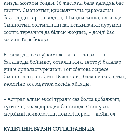
қызуы жоғары болды. 16 жастағы бала қалудан бас
тартты. Смановтың қарсылығына қарамастан
балаларды тартып алдық. Шындығында, ол кезде
Смановтың соттылығын да, психикалық аурумен
есепте тұрғанын да білген жоқпыз, – дейді бас
маман Төгісбекова.
Балалардың екеуі кәмелет жасқа толмаған
балаларды бейімдеу орталығына, төртеуі балалар
үйіне орналастырылған. Төгісбекова әсіресе
Сманов асырап алған 16 жастағы бала психологтың
көмегіне аса мұқтаж екенін айтады.
– Асырап алған әкесі туралы сөз болса қобалжып,
тұтығып, қолы дірілдей бастайды. Оған ұзақ
мерзімді психологтың көмегі керек, – дейді ол.
КҮДІКТІНІҢ БҰРЫН СОТТАЛҒАНЫ ДА