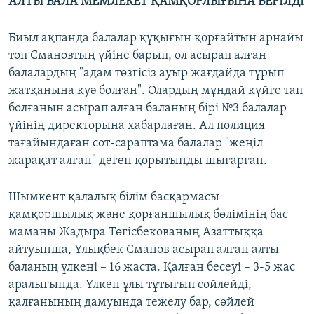
АЛТЫ БАЛА МЕМЛЕКЕТ ҚАМҚОРЛЫҒЫНА БЕРІЛДІ
Биыл ақпанда балалар құқығын қорғайтын арнайы
топ Смановтың үйіне барып, ол асырап алған
балалардың "адам төзгісіз ауыр жағдайда тұрып
жатқанына куә болған". Олардың мұндай күйге тап
болғанын асырап алған баланың бірі №3 балалар
үйінің директорына хабарлаған. Ал полиция
тағайындаған сот-сараптама балалар "жеңіл
жарақат алған" деген қорытынды шығарған.
Шымкент қалалық білім басқармасы
қамқоршылық және қорғаншылық бөлімінің бас
маманы Жадыра Төгісбекованың Азаттыққа
айтуынша, Ұлықбек Сманов асырап алған алты
баланың үлкені – 16 жаста. Қалған бесеуі – 3-5 жас
аралығында. Үлкен ұлы тұтығып сөйлейді,
қалғанының дамуында тежелу бар, сөйлей