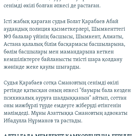
сенімді өкілі болған әпкесі де растаған.
Істі жабық қараған судья Болат Қарабаев Абай
аудандық полиция қызметкерлері, Шымкенттегі
№3 балалар үйінің басшысы, Шымкент, Алматы,
Астана қалалық білім басқармасы басшыларына,
бөлім басшылары мен мамандарына кеткен
кемшіліктерге байланысты тиісті шара қолдану
жөнінде жеке қаулы шығарды.
Судья Қарабаев сотқа Смановтың сенімді өкілі
ретінде қатысқан оның әпкесі "бауыры бала кезден
психикалық ауруға шалдыққанын" айтып, соттан
оны мәжбүрлі түрде емдеуге жіберуді өтінгенін
мәлімдеді. Мұны Азаттыққа Смановтың адвокаты
Ибадулла Нұрманов та растады.