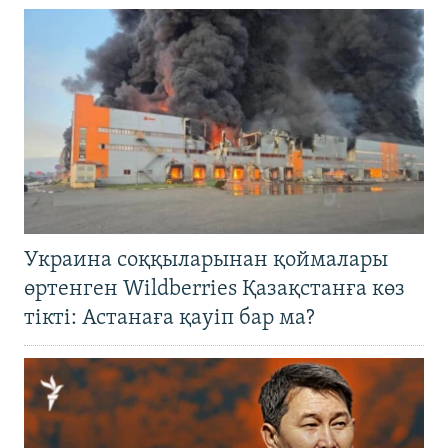
Украина соққыларынан қоймалары
өртенген Wildberries Қазақстанға көз
тікті: Астанаға қауіп бар ма?