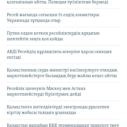
қозғалғанын айтты. Полиция түсініктеме бермеді
Ресей жағында соғысқан 51 елдің азаматтары
Украинада тұтқында отыр
Путин елден кеткен ресейліктердің құқығын
шектейтін заңға қол қойды
АҚШ Ресейдің құрлықтағы әскеріне қарсы санкция
енгізді
Қазақстанның сауда министрі кәсіпкерлерге отандық
маркетплейстерге басымдық беру жайлы кеңес айтты
Ресейлік шенеунік Мәскеу мен Астана
маркетплейстерді біріктірмек дейді
Қазақстанға шетелдіктерді электронды рұқсатпен
кіргізу жобасы талқыға ұсынылды
Қазақстан мұнайын КҚК терминалынан танкерге тиеу