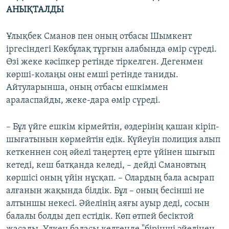
АНЫҚТАЛДЫ
Ұлықбек Сманов пен оның отбасы Шымкент
іргесіндегі Көкбұлақ тұрғын алабында өмір сүреді.
Өзі жеке кәсіпкер ретінде тіркелген. Дегенмен
көрші-колаңы оны емші ретінде таниды.
Айтуларынша, оның отбасы ешкіммен
араласпайды, жеке-дара өмір сүреді.
– Бұл үйге ешкім кірмейтін, өздерінің қашан кіріп-
шығатынын көрмейтін едік. Күйеуін полиция алып
кеткеннен соң әйелі таңертең ерте үйінен шығып
кетеді, кеш батқанда келеді, – дейді Смановтың
көршісі оның үйін нұсқап. – Олардың бала асырап
алғанын жақында білдік. Бұл – оның бесінші не
алтыншы некесі. Әйелінің аяғы ауыр деді, сосын
балалы болды деп естідік. Көп өтпей бесіктой