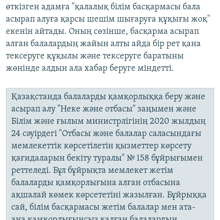
өткізген адамға "қалалық білім басқармасы бала
асырап алуға қарсы шешім шығаруға құқығы жоқ"
екенін айтады. Оның сөзінше, басқарма асырап
алған балалардың жайын алты айда бір рет қана
тексеруге құқылы және тексеруге баратыны
жөнінде алдын ала хабар беруге міндетті.
Қазақстанда балаларды қамқорлыққа беру және
асырап алу "Неке және отбасы" заңымен және
Білім және ғылым министрлігінің 2020 жылдың
24 сәуірдегі "Отбасы және балалар саласындағы
мемлекеттік көрсетілетін қызметтер көрсету
қағидаларын бекіту туралы" № 158 бұйрығымен
реттеледі. Бұл бұйрықта мемлекет жетім
балаларды қамқорлығына алған отбасына
ақшалай көмек көрсететіні жазылған. Бұйрыққа
сай, білім басқармасы жетім балалар мен ата-
ана қамқорлығынсыз қалған балалардың