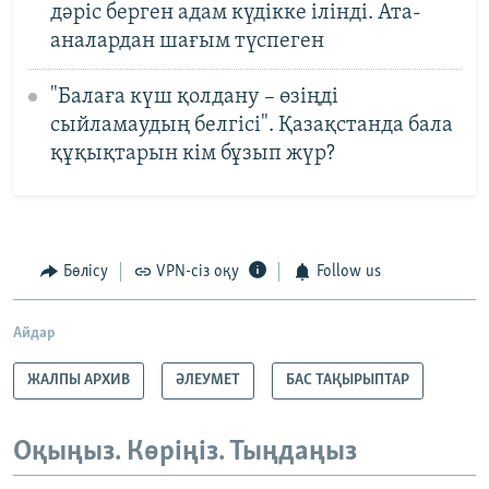
дәріс берген адам күдікке ілінді. Ата-
аналардан шағым түспеген
"Балаға күш қолдану – өзіңді
сыйламаудың белгісі". Қазақстанда бала
құқықтарын кім бұзып жүр?
Бөлісу
VPN-сіз оқу
Follow us
Айдар
ЖАЛПЫ АРХИВ
ӘЛЕУМЕТ
БАС ТАҚЫРЫПТАР
Оқыңыз. Көріңіз. Тыңдаңыз