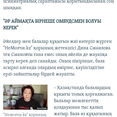
психиатриялық сараптамасы қорытындысынан соң
шыққан.
"ӘР АЙМАҚТА БІРНЕШЕ ОМБУДСМЕН БОЛУЫ
КЕРЕК"
Әйелдер мен балалар құқығын жиі көтеріп жүрген
"НеМолчи.kz" қорының жетекшісі Дина Смаилова
тек Смановты ғана емес оның әйелін де жауапқа
тарту керек деп санайды. Оның пікірінше, бала
асырап алғанда олардың өміріне, қауіпсіздігіне
ерлі-зайыптылар бірдей жауапты.
– Қазақстанда балалардың
құқығы толық қорғалмаған.
Балалар мемлекеттік
қолдауынан тыс қалып
жатыр. Бала өз құқығының
"Немолчи.kz" қорының