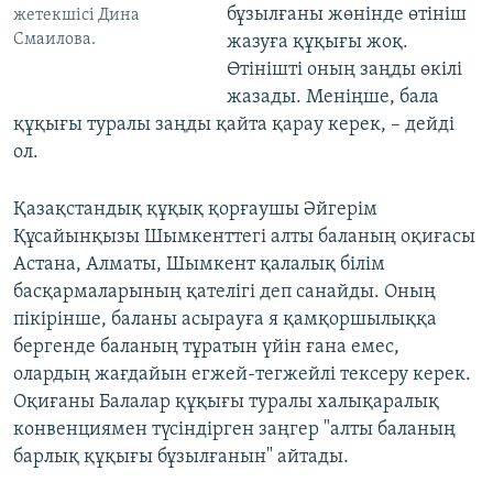
бұзылғаны жөнінде өтініш
жетекшісі Дина
Смаилова.
жазуға құқығы жоқ.
Өтінішті оның заңды өкілі
жазады. Меніңше, бала
құқығы туралы заңды қайта қарау керек, – дейді
ол.
Қазақстандық құқық қорғаушы Әйгерім
Құсайынқызы Шымкенттегі алты баланың оқиғасы
Астана, Алматы, Шымкент қалалық білім
басқармаларының қателігі деп санайды. Оның
пікірінше, баланы асырауға я қамқоршылыққа
бергенде баланың тұратын үйін ғана емес,
олардың жағдайын егжей-тегжейлі тексеру керек.
Оқиғаны Балалар құқығы туралы халықаралық
конвенциямен түсіндірген заңгер "алты баланың
барлық құқығы бұзылғанын" айтады.