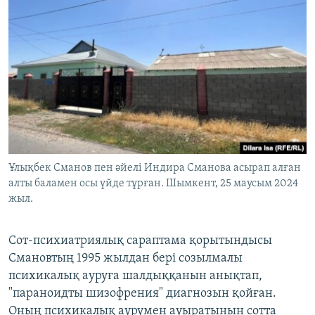
Ұлықбек Сманов пен әйелі Индира Сманова асырап алған
алты баламен осы үйде тұрған. Шымкент, 25 маусым 2024
жыл.
Сот-психиатриялық сараптама қорытындысы
Смановтың 1995 жылдан бері созылмалы
психикалық ауруға шалдыққанын анықтап,
"параноидты шизофрения" диагнозын қойған.
Оның психикалық аурумен ауыратынын сотта