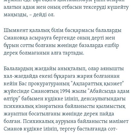
алатын адам мен оның отбасын тексеруді күшейту
маңызды, – дейді ол.
Шымкент қалалық білім басқармасы балаларды
Смановқа асырауға бергенде оның дерті мен
бұрын сотты болғаны жөнінде базаларда ешбір
дерек болмағанын алға тартады.
Балалардың жағдайы анықталып, олар аянышты
хал-жағдайда екені бұқараға жария болғаннан
кейін Бас прокуратураның "Ақпараттық қызмет"
жүйесінде Смановтың 1994 жылы "Абайсызда адам
өлтіру" бабымен күдікке ілініп, денсаулығындағы
психикалық кінәратына байланысты қылмыстық
жауаптан босатылғаны жөнінде дерек пайда
болған. Психикалық ауруына байланысты мәлімет
Сманов күдікке ілініп, тергеу басталғанда сот-