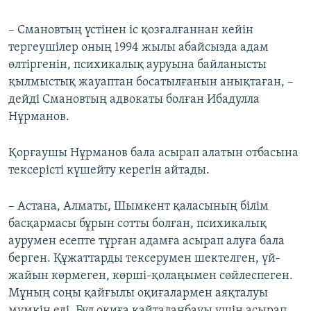
– Смановтың үстінен іс қозғалғаннан кейін
тергеушілер оның 1994 жылы абайсызда адам
өлтіргенін, психикалық ауруына байланысты
қылмыстық жауаптан босатылғанын анықтаған, –
дейді Смановтың адвокаты болған Ибадулла
Нұрманов.
Қорғаушы Нұрманов бала асырап алатын отбасына
тексерісті күшейту керегін айтады.
– Астана, Алматы, Шымкент қаласының білім
басқармасы бұрын сотты болған, психикалық
аурумен есепте тұрған адамға асырап алуға бала
берген. Құжаттарды тексерумен шектелген, үй-
жайын көрмеген, көрші-қолаңымен сөйлеспеген.
Мұның соңы қайғылы оқиғалармен аяқталуы
мүмкін еді. Бұл оқиға қайталанбауы үшін асырап