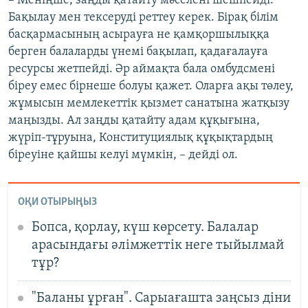
– Меніңше, заңды қатайту мәселені шешпейді.
Бақылау мен тексеруді реттеу керек. Бірақ білім
басқармасының асырауға не қамқоршылыққа
берген балаларды үнемі бақылап, қадағалауға
ресурсы жетпейді. Әр аймақта бала омбудсмені
біреу емес бірнеше болуы қажет. Оларға ақы төлеу,
жұмысын мемлекеттік қызмет санатына жатқызу
маңызды. Ал заңды қатайту адам құқығына,
жүріп-тұруына, Конституциялық құқықтардың
біреуіне қайшы келуі мүмкін, – дейді ол.
ОҚИ ОТЫРЫҢЫЗ
Бопса, қорлау, күш көрсету. Балалар
арасындағы әлімжеттік неге тыйылмай
тұр?
"Баланы ұрған". Сарыағашта заңсыз діни