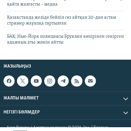
қайта жалғасты – медиа
Қазақстанда желіде бейпіл сөз айтқан 20-дан астам
стример жауапқа тартылған
БАҚ: Нью-Йорк полициясы Бруклин көпірінен секірген
адамның аты-жөнін айтты
ЖАЗЫЛЫҢЫЗ
ЖАЛПЫ МӘЛІМЕТ
НЕГІЗГІ БӨЛІМДЕР
Азат Еуропа / Азаттық радиосы © 2026, Inc. | Барлық