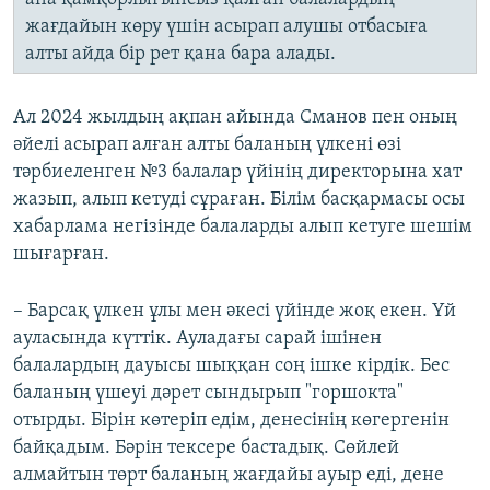
жағдайын көру үшін асырап алушы отбасыға
алты айда бір рет қана бара алады.
Ал 2024 жылдың ақпан айында Сманов пен оның
әйелі асырап алған алты баланың үлкені өзі
тәрбиеленген №3 балалар үйінің директорына хат
жазып, алып кетуді сұраған. Білім басқармасы осы
хабарлама негізінде балаларды алып кетуге шешім
шығарған.
– Барсақ үлкен ұлы мен әкесі үйінде жоқ екен. Үй
ауласында күттік. Ауладағы сарай ішінен
балалардың дауысы шыққан соң ішке кірдік. Бес
баланың үшеуі дәрет сындырып "горшокта"
отырды. Бірін көтеріп едім, денесінің көгергенін
байқадым. Бәрін тексере бастадық. Сөйлей
алмайтын төрт баланың жағдайы ауыр еді, дене