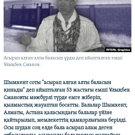
ЖАЗЫЛЫҢЫЗ
Басқа тілдерде
Асырап алған алты баласын ұрды деп айыпталған емші
Ұлықбек Сманов.
Шымкент соты "асырап алған алты баласын
қинады" деп айыпталған 53 жастағы емші Ұлықбек
Смановты мәжбүрлі түрде емге жіберіп,
қылмыстық жауаптан босатты. Балалар Шымкент,
Алматы, Астана қаласындағы балалар үйіне
қайтарылып, мемлекеттің қамқорлығына берілді.
Осы шудан соң елде бала асырап алам деген