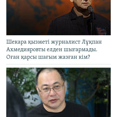
Шекара қызметі журналист Лұқпан
Ахмедияровты елден шығармады.
Оған қарсы шағым жазған кім?