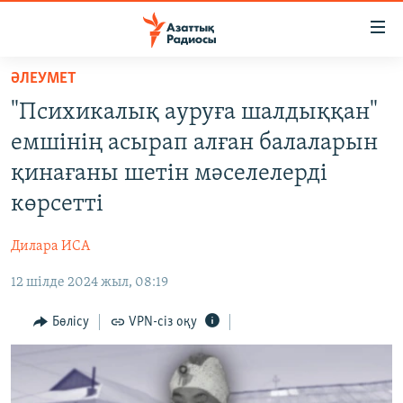
Accessibility
links
Skip
ӘЛЕУМЕТ
to
ЖАҢАЛЫҚТАР
"Психикалық ауруға шалдыққан"
main
САЯСАТ
content
емшінің асырап алған балаларын
AZATTYQTV
Skip
қинағаны шетін мәселелерді
to
ҚАҢТАР ОҚИҒАСЫ
көрсетті
main
АДАМ ҚҰҚЫҚТАРЫ
Navigation
Дилара ИСА
Skip
ӘЛЕУМЕТ
to
12 шілде 2024 жыл, 08:19
ӘЛЕМ
Search
АРНАЙЫ ЖОБАЛАР
Бөлісу
VPN-сіз оқу
Русский