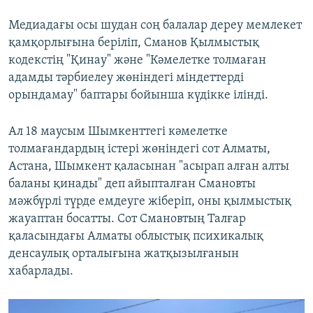
Медиадағы осы шудан соң балалар дереу мемлекет
қамқорлығына беріліп, Сманов
Қылмыстық
кодекстің "Қинау" және "Кәмелетке толмаған
адамды тәрбиелеу жөніндегі міндеттерді
орындамау" баптары бойынша күдікке ілінді.
Ал
18 маусым Шымкенттегі кәмелетке
толмағандардың істері жөніндегі сот Алматы,
Астана, Шымкент қаласынан "асырап алған алты
баланы қинады" деп айыпталған Смановты
мәжбүрлі түрде емдеуге жіберіп, оны қылмыстық
жауаптан босатты. Сот Смановтың Талғар
қаласындағы Алматы облыстық психикалық
денсаулық орталығына жатқызылғанын
хабарлады.