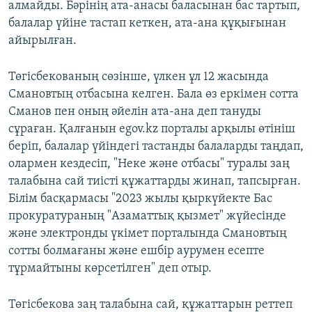
алмайды. Бәрінің ата-анасы баласынан бас тартып,
балалар үйіне тастап кеткен, ата-ана құқығынан
айырылған.
Төгісбекованың сөзінше, үлкен ұл 12 жасында
Смановтың отбасына келген. Бала өз еркімен сотта
Сманов пен оның әйелін ата-ана деп тануды
сұраған. Қалғанын egov.kz порталы арқылы өтініш
беріп, балалар үйіндегі тастанды балаларды таңдап,
олармен кездесіп, "Неке және отбасы" туралы заң
талабына сай тиісті құжаттарды жинап, тапсырған.
Білім басқармасы "2023 жылы қыркүйекте Бас
прокуратураның "Азаматтық қызмет" жүйесінде
және электронды үкімет порталында Смановтың
сотты болмағаны және ешбір аурумен есепте
тұрмайтыны көрсетілген" деп отыр.
Төгісбекова заң талабына сай, құжаттарын реттеп