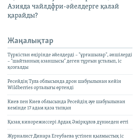
Азияда чайлдфри-әйелдерге қалай
қарайды?
Жаңалықтар
Түркістан өңірінде әйелдерді – "ұрғашылар", әншілерді
– "шайтанның азаншысы" деген тұрғын ұсталып, іс
қозғалды
Ресейдің Тула облысында дрон шабуылынан кейін
Wildberries орталығы өртенді
Киев пен Киев облысында Ресейдің әуе шабуылынан
кемінде 17 адам қаза тапқан
Қазақ кинорежиссері Ардақ Әмірқұлов дүниеден өтті
Журналист Динара Егеубаева үстінен қылмыстық іс