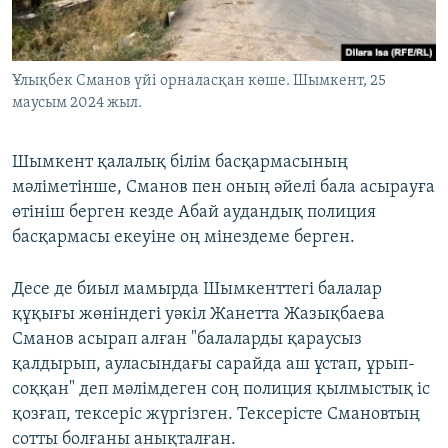
Ұлықбек Сманов үйі орналасқан көше. Шымкент, 25
маусым 2024 жыл.
Шымкент қалалық білім басқармасының
мәліметінше, Сманов пен оның әйелі бала асырауға
өтініш берген кезде Абай аудандық полиция
басқармасы екеуіне оң мінездеме берген.
Десе де биыл мамырда Шымкенттегі балалар
құқығы жөніндегі уәкіл Жанетта Жазықбаева
Сманов асырап алған "балаларды қараусыз
қалдырып, ауласындағы сарайда аш ұстап, ұрып-
соққан" деп мәлімдеген соң полиция қылмыстық іс
қозғап, тексеріс жүргізген. Тексерісте Смановтың
сотты болғаны анықталған.