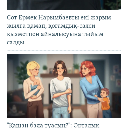
Сот Ермек Нарымбаевты екі жарым
жылға қамап, қоғамдық-саяси
қызметпен айналысуына тыйым
салды
"Қашан бала туасың?": Орталық