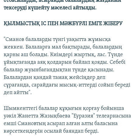
отбасыларды, асыранды балалардың жағдайын
тексеруді күшейту мәселесі айтылды.
ҚЫЛМЫСТЫҚ ІС ПЕН МӘЖБҮРЛІ ЕМГЕ ЖІБЕРУ
"Сманов балаларды түнгі уақытта жұмысқа
жеккен. Балаларға мал бақтырады, балалардың
қарны аш болады. Киімдері жыртық, лас. Түнде
ұйықтағанда аяқ қолдарын байлап қояды. Себебі
балалар жуынбағандықтан түнде қасынады.
Балалардан қандай тамақ жейсіңдер деп
сұрағанда, сарайдағы мысық-иттерді сойып береді
деп айтты".
Шымкенттегі балалар құқығын қорғау бойынша
уәкіл Жанетта Жазықбаева "Еуразия" телеарнасына
емші Смановтың асырап алған алты баласына
көрсеткендерін осылай баяндап берді.