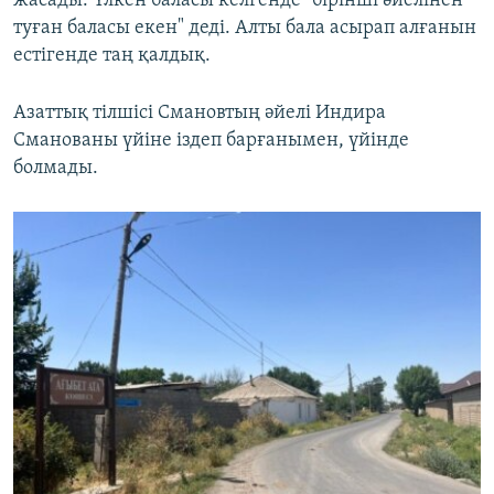
жасады. Үлкен баласы келгенде "бірінші әйелінен
туған баласы екен" деді. Алты бала асырап алғанын
естігенде таң қалдық.
Азаттық тілшісі Смановтың әйелі Индира
Сманованы үйіне іздеп барғанымен, үйінде
болмады.