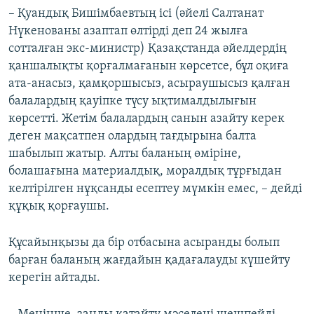
– Қуандық Бишімбаевтың ісі (әйелі Салтанат
Нүкенованы азаптап өлтірді деп 24 жылға
сотталған экс-министр) Қазақстанда әйелдердің
қаншалықты қорғалмағанын көрсетсе, бұл оқиға
ата-анасыз, қамқоршысыз, асыраушысыз қалған
балалардың қауіпке түсу ықтималдылығын
көрсетті. Жетім балалардың санын азайту керек
деген мақсатпен олардың тағдырына балта
шабылып жатыр. Алты баланың өміріне,
болашағына материалдық, моралдық тұрғыдан
келтірілген нұқсанды есептеу мүмкін емес, – дейді
құқық қорғаушы.
Құсайынқызы да бір отбасына асыранды болып
барған баланың жағдайын қадағалауды күшейту
керегін айтады.