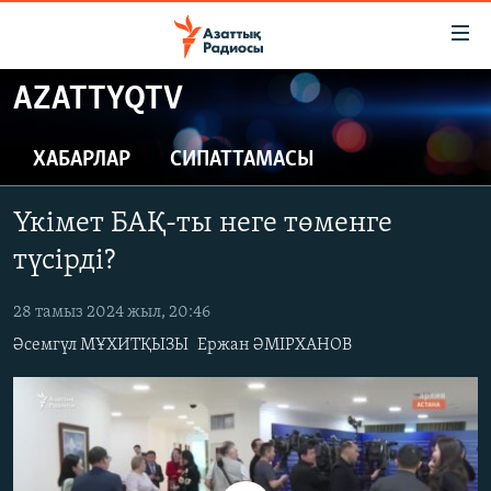
Accessibility
links
Skip
AZATTYQTV
to
ЖАҢАЛЫҚТАР
main
САЯСАТ
ХАБАРЛАР
СИПАТТАМАСЫ
content
AZATTYQTV
Skip
Үкімет БАҚ-ты неге төменге
to
ҚАҢТАР ОҚИҒАСЫ
main
түсірді?
АДАМ ҚҰҚЫҚТАРЫ
Navigation
Skip
28 тамыз 2024 жыл, 20:46
ӘЛЕУМЕТ
to
Әсемгүл МҰХИТҚЫЗЫ
Ержан ӘМІРХАНОВ
ӘЛЕМ
Search
АРНАЙЫ ЖОБАЛАР
Русский