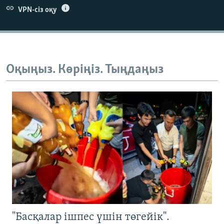
VPN-сіз оқу
Оқыңыз. Көріңіз. Тыңдаңыз
"Басқалар ішпес үшін төгейік".