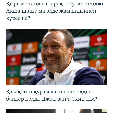
Қырғызстандағы арақ төгу челленджі:
Ақша шашу ма әлде жамандықпен
күрес пе?
Қазақстан құрамасына шетелдік
бапкер келді. Джон ван’т Схип кім?