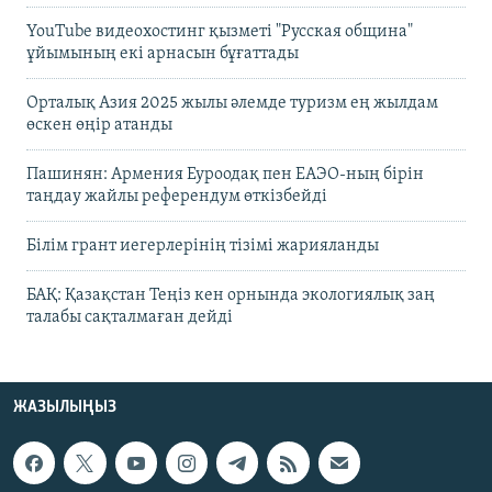
YouTube видеохостинг қызметі "Русская община"
ұйымының екі арнасын бұғаттады
Орталық Азия 2025 жылы әлемде туризм ең жылдам
өскен өңір атанды
Пашинян: Армения Еуроодақ пен ЕАЭО-ның бірін
таңдау жайлы референдум өткізбейді
Білім грант иегерлерінің тізімі жарияланды
БАҚ: Қазақстан Теңіз кен орнында экологиялық заң
талабы сақталмаған дейді
ЖАЗЫЛЫҢЫЗ