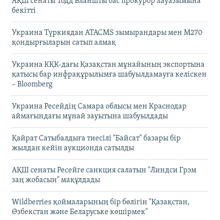
АҚШ сенаты Тодд Бланшты бас прокурор лауазымына
бекітті
Украина Түркиядан ATACMS зымырандары мен M270
қондырғыларын сатып алмақ
Украина КҚК-дағы Қазақстан мұнайының экспортына
қатысы бар инфрақұрылымға шабуылдамауға келіскен
– Bloomberg
Украина Ресейдің Самара облысы мен Краснодар
аймағындағы мұнай зауытына шабуылдады
Қайрат Сатыбалдыға тиесілі "Байсат" базары бір
жылдан кейін аукционда сатылды
АҚШ сенаты Ресейге санкция салатын "Линдси Грэм
заң жобасын" мақұлдады
Wildberries қоймаларының бір бөлігін "Қазақстан,
Өзбекстан және Беларуське көшірмек"