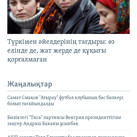
Түркімен әйелдерінің тағдыры: өз
елінде де, жат жерде де құқығы
қорғалмаған
Жаңалықтар
Самат Смақов "Атырау" футбол клубының бас бапкері
болып тағайындалды
Биліктегі "Тиса" партиясы Венгрия президенттігіне
заңгер Андраш Баканы ұсынбақ