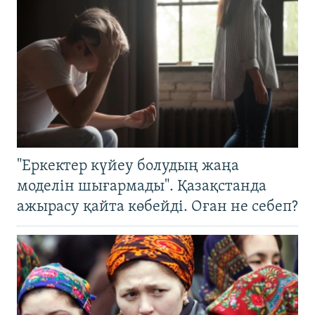
"Еркектер күйеу болудың жаңа
моделін шығармады". Қазақстанда
ажырасу қайта көбейді. Оған не себеп?