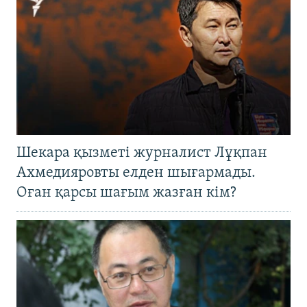
Шекара қызметі журналист Лұқпан
Ахмедияровты елден шығармады.
Оған қарсы шағым жазған кім?