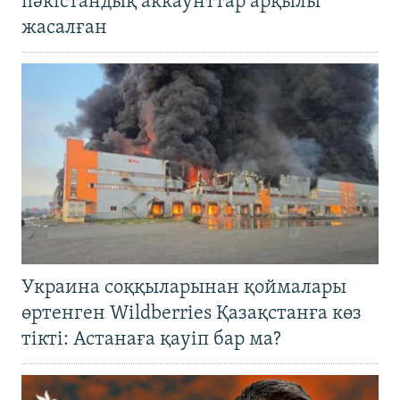
пәкістандық аккаунттар арқылы
жасалған
Украина соққыларынан қоймалары
өртенген Wildberries Қазақстанға көз
тікті: Астанаға қауіп бар ма?