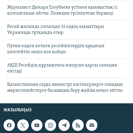
Журналист Динара Егеубаева үстінен қылмыстық іс
қозғалғанын айтты. Полиция түсініктеме бермеді
Ресей жағында соғысқан 51 елдің азаматтары
Украинада тұтқында отыр
Путин елден кеткен ресейліктердің құқығын
шектейтін заңға қол қойды
АҚШ Ресейдің құрлықтағы әскеріне қарсы санкция
енгізді
Қазақстанның сауда министрі кәсіпкерлерге отандық
маркетплейстерге басымдық беру жайлы кеңес айтты
ЖАЗЫЛЫҢЫЗ