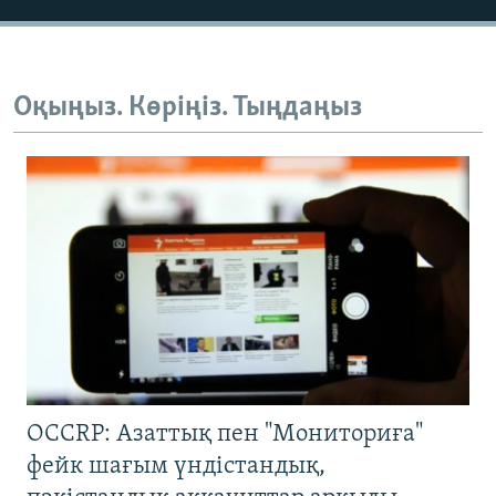
Оқыңыз. Көріңіз. Тыңдаңыз
OCCRP: Азаттық пен "Мониториға"
фейк шағым үндістандық,