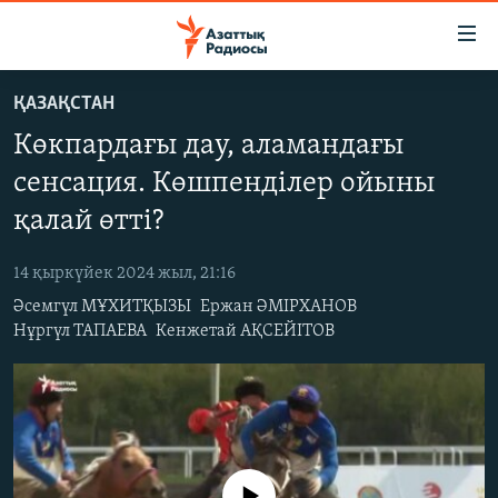
Accessibility
links
Skip
ҚАЗАҚСТАН
to
ЖАҢАЛЫҚТАР
Көкпардағы дау, аламандағы
main
САЯСАТ
content
сенсация. Көшпенділер ойыны
AZATTYQTV
Skip
қалай өтті?
to
ҚАҢТАР ОҚИҒАСЫ
main
14 қыркүйек 2024 жыл, 21:16
АДАМ ҚҰҚЫҚТАРЫ
Navigation
Әсемгүл МҰХИТҚЫЗЫ
Ержан ӘМІРХАНОВ
Skip
ӘЛЕУМЕТ
Нұргүл ТАПАЕВА
Кенжетай АҚСЕЙІТОВ
to
ӘЛЕМ
Search
АРНАЙЫ ЖОБАЛАР
Русский
No media source currently available