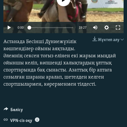
ЖАЗЫЛЫҢЫЗ
Auto
0:00
19:27
Басқа тілдерде
240p
Жүктеп алу
Астанада Бесінші Дүниежүзілік
360p
көшпенділер ойыны аяқталды.
Әлемнің сексен тоғыз елінен екі жарым мыңдай
480p
Auto
240p
360p
480p
ойыншы келіп, көпшенді халықтардың ұлттық
720p
спорттарында бақ сынасты. Азаттық бір аптаға
720p
1080p
1080p
созылған шараны аралап, шетелден келген
спортшылармен, көрерменмен тілдесті.
Бөлісу
VPN-сіз оқу