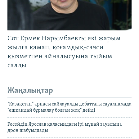
Сот Ермек Нарымбаевты екі жарым
жылға қамап, қоғамдық-саяси
қызметпен айналысуына тыйым
салды
Жаңалықтар
"Қазақстан" арнасы сайлауалды дебаттағы сауалнамада
"ешқандай бұрмалау болған жоқ" дейді
Ресейдің Ярослав қаласындағы ірі мұнай зауытына
дрон шабуылдады