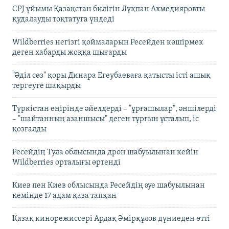
CPJ ұйымы Қазақстан билігін Лұқпан Ахмедияровты
қудалауды тоқтатуға үндеді
Wildberries негізгі қоймаларын Ресейден көшірмек
деген хабарды жоққа шығарды
"Әділ сөз" қоры Динара Егеубаеваға қатысты істі ашық
тергеуге шақырды
Түркістан өңірінде әйелдерді – "ұрғашылар", әншілерді
– "шайтанның азаншысы" деген тұрғын ұсталып, іс
қозғалды
Ресейдің Тула облысында дрон шабуылынан кейін
Wildberries орталығы өртенді
Киев пен Киев облысында Ресейдің әуе шабуылынан
кемінде 17 адам қаза тапқан
Қазақ кинорежиссері Ардақ Әмірқұлов дүниеден өтті