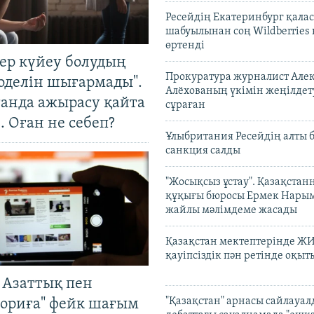
Ресейдің Екатеринбург қала
шабуылынан соң Wildberries
өртенді
тер күйеу болудың
Прокуратура журналист Але
оделін шығармады".
Алёхованың үкімін жеңілдет
танда ажырасу қайта
сұраған
. Оған не себеп?
Ұлыбритания Ресейдің алты 
санкция салды
"Жосықсыз ұстау". Қазақста
құқығы бюросы Ермек Нары
жайлы мәлімдеме жасады
Қазақстан мектептерінде Ж
қауіпсіздік пән ретінде оқы
 Азаттық пен
"Қазақстан" арнасы сайлауа
ориға" фейк шағым