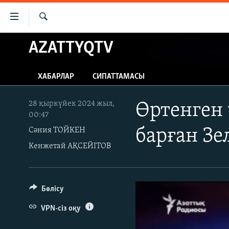
Accessibility
links
İздеу
Skip
AZATTYQTV
ЖАҢАЛЫҚТАР
to
САЯСАТ
main
ХАБАРЛАР
СИПАТТАМАСЫ
content
AZATTYQTV
Skip
ҚАҢТАР ОҚИҒАСЫ
to
28 қыркүйек 2024 жыл,
Өртенген 
00:47
main
АДАМ ҚҰҚЫҚТАРЫ
Navigation
Сәния ТОЙКЕН
барған Зе
ӘЛЕУМЕТ
Skip
Кенжетай АҚСЕЙІТОВ
to
ӘЛЕМ
Search
АРНАЙЫ ЖОБАЛАР
Бөлісу
VPN-сіз оқу