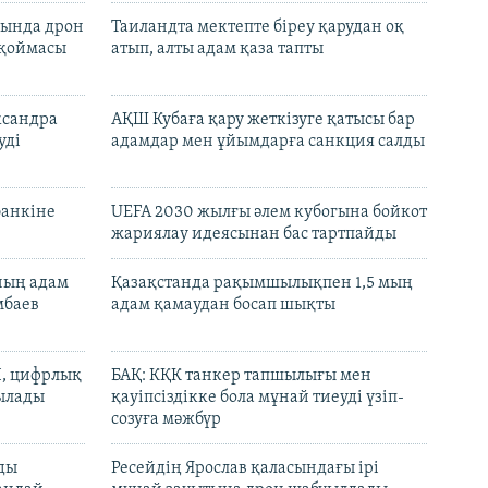
сында дрон
Таиландта мектепте біреу қарудан оқ
 қоймасы
атып, алты адам қаза тапты
ксандра
АҚШ Кубаға қару жеткізуге қатысы бар
уді
адамдар мен ұйымдарға санкция салды
банкіне
UEFA 2030 жылғы әлем кубогына бойкот
жариялау идеясынан бас тартпайды
нның адам
Қазақстанда рақымшылықпен 1,5 мың
мбаев
адам қамаудан босап шықты
И, цифрлық
БАҚ: КҚК танкер тапшылығы мен
тылады
қауіпсіздікке бола мұнай тиеуді үзіп-
созуға мәжбүр
лды
Ресейдің Ярослав қаласындағы ірі