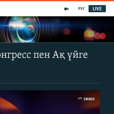
LIVE
РУС
нгресс пен Ақ үйге
EMBED