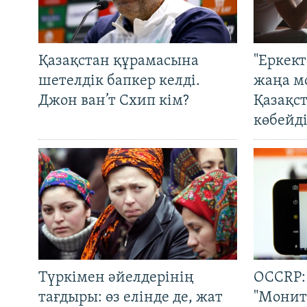
Қазақстан құрамасына
"Еркек
шетелдік бапкер келді.
жаңа м
Джон ван’т Схип кім?
Қазақс
көбейді
Түркімен әйелдерінің
OCCRP:
тағдыры: өз елінде де, жат
"Монит