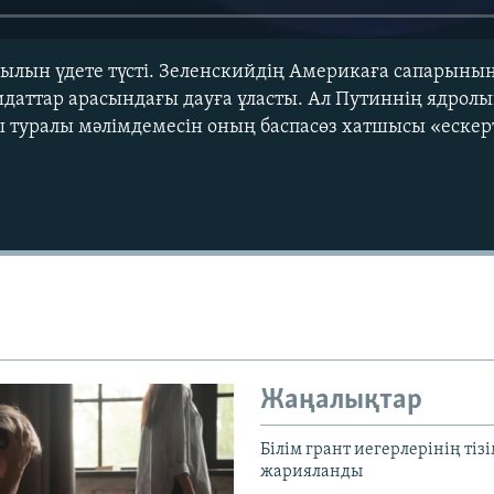
уылын үдете түсті. Зеленскийдің Америкаға сапарын
идаттар арасындағы дауға ұласты. Ал Путиннің ядрол
туралы мәлімдемесін оның баспасөз хатшысы «ескерт
Auto
240p
360p
720p
1080p
Жаңалықтар
Білім грант иегерлерінің тізі
жарияланды