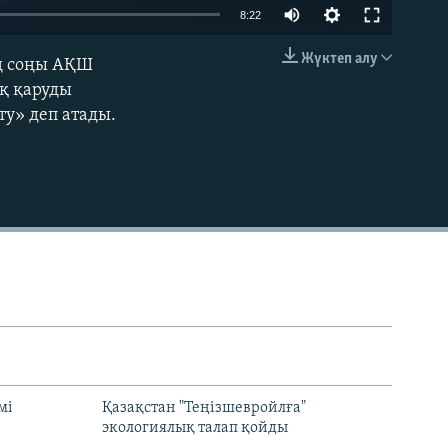
Auto
8:22
240p
Жүктеп алу
ың соңы АҚШ
EMBED
360p
ық қаруды
у» деп атады.
480p
720p
1080p
480p
мі
Қазақстан "Теңізшевройлға"
экологиялық талап қойды