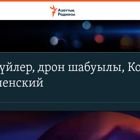
үйлер, дрон шабуылы, Ко
ленский