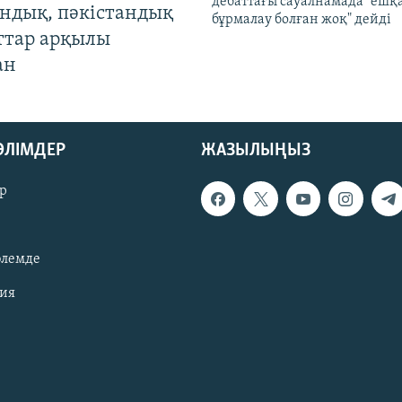
дебаттағы сауалнамада "ешқ
андық, пәкістандық
бұрмалау болған жоқ" дейді
ттар арқылы
ан
БӨЛІМДЕР
ЖАЗЫЛЫҢЫЗ
р
әлемде
зия