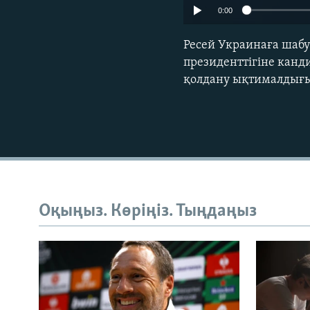
0:00
Ресей Украинаға шаб
президенттігіне канд
қолдану ықтималдығы 
Оқыңыз. Көріңіз. Тыңдаңыз