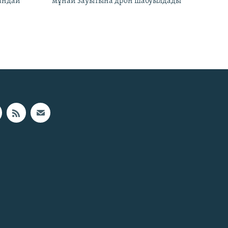
андай
мұнай зауытына дрон шабуылдады