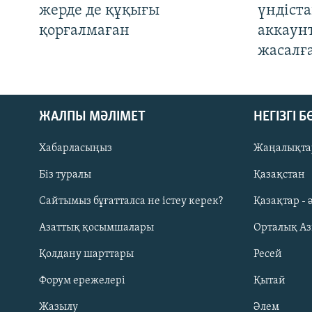
жерде де құқығы
үндіст
қорғалмаған
аккаун
жасалғ
ЖАЛПЫ МӘЛІМЕТ
НЕГІЗГІ 
Хабарласыңыз
Жаңалықта
Біз туралы
Қазақстан
Русский
Сайтымыз бұғатталса не істеу керек?
Қазақтар - 
Азаттық қосымшалары
Орталық А
ЖАЗЫЛЫҢЫЗ
Қолдану шарттары
Ресей
Форум ережелері
Қытай
Жазылу
Әлем