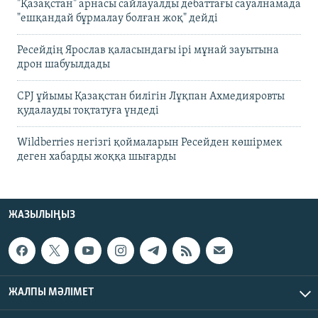
"Қазақстан" арнасы сайлауалды дебаттағы сауалнамада
"ешқандай бұрмалау болған жоқ" дейді
Ресейдің Ярослав қаласындағы ірі мұнай зауытына
дрон шабуылдады
CPJ ұйымы Қазақстан билігін Лұқпан Ахмедияровты
қудалауды тоқтатуға үндеді
Wildberries негізгі қоймаларын Ресейден көшірмек
деген хабарды жоққа шығарды
ЖАЗЫЛЫҢЫЗ
ЖАЛПЫ МӘЛІМЕТ