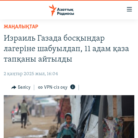
Accessibility
links
Skip
ЖАҢАЛЫҚТАР
to
ЖАҢАЛЫҚТАР
Израиль Газада босқындар
main
САЯСАТ
content
лагеріне шабуылдап, 11 адам қаза
AZATTYQTV
Skip
тапқаны айтылды
to
ҚАҢТАР ОҚИҒАСЫ
main
2 қаңтар 2025 жыл, 16:04
АДАМ ҚҰҚЫҚТАРЫ
Navigation
Skip
Бөлісу
VPN-сіз оқу
ӘЛЕУМЕТ
to
ӘЛЕМ
Search
АРНАЙЫ ЖОБАЛАР
Русский