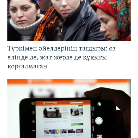
Түркімен әйелдерінің тағдыры: өз
елінде де, жат жерде де құқығы
қорғалмаған