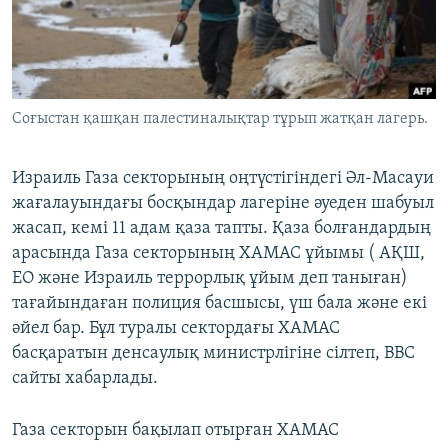
ЖАЗЫЛЫҢЫЗ
Басқа тілдерде
Соғыстан қашқан палестиналықтар тұрып жатқан лагерь.
Израиль Газа секторының оңтүстігіндегі Әл-Масауи
жағалауындағы босқындар лагеріне әуеден шабуыл
жасап, кемі 11 адам қаза тапты. Қаза болғандардың
арасында Газа секторының ХАМАС ұйымы ( АҚШ,
ЕО және Израиль террорлық ұйым деп таныған)
тағайындаған полиция басшысы, үш бала және екі
әйел бар. Бұл туралы сектордағы ХАМАС
басқаратын денсаулық министрлігіне сілтеп, ВВС
сайты хабарлады.
Газа секторын бақылап отырған ХАМАС