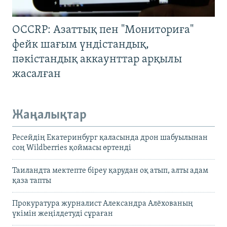
OCCRP: Азаттық пен "Мониториға"
фейк шағым үндістандық,
пәкістандық аккаунттар арқылы
жасалған
Жаңалықтар
Ресейдің Екатеринбург қаласында дрон шабуылынан
соң Wildberries қоймасы өртенді
Таиландта мектепте біреу қарудан оқ атып, алты адам
қаза тапты
Прокуратура журналист Александра Алёхованың
үкімін жеңілдетуді сұраған