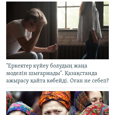
"Еркектер күйеу болудың жаңа
моделін шығармады". Қазақстанда
ажырасу қайта көбейді. Оған не себеп?