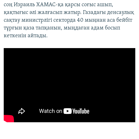
соң Израиль ХАМАС-қа қарсы соғыс ашып,
қақтығыс әлі жалғасып жатыр. Газадағы денсаулық
сақтау министрлігі секторда 40 мыңнан аса бейбіт
тұрғын қаза тапқанын, мыңдаған адам босып
кеткенін айтады.