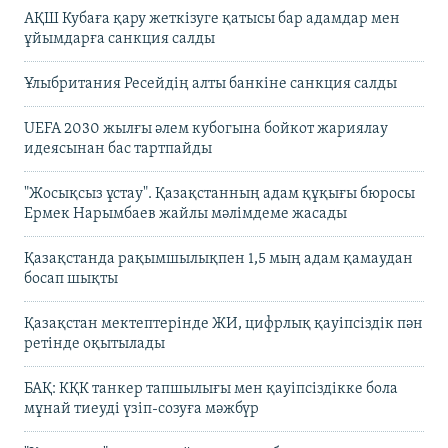
АҚШ Кубаға қару жеткізуге қатысы бар адамдар мен
ұйымдарға санкция салды
Ұлыбритания Ресейдің алты банкіне санкция салды
UEFA 2030 жылғы әлем кубогына бойкот жариялау
идеясынан бас тартпайды
"Жосықсыз ұстау". Қазақстанның адам құқығы бюросы
Ермек Нарымбаев жайлы мәлімдеме жасады
Қазақстанда рақымшылықпен 1,5 мың адам қамаудан
босап шықты
Қазақстан мектептерінде ЖИ, цифрлық қауіпсіздік пән
ретінде оқытылады
БАҚ: КҚК танкер тапшылығы мен қауіпсіздікке бола
мұнай тиеуді үзіп-созуға мәжбүр