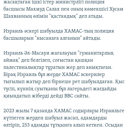
жасақтаған ішкі істер министрлігі полиция
басшысы Махмуд Салах пен оның көмекшісі Хусам
Шахванның өлімін "қастандық" деп атады.
Израиль әскері шабуылда ХАМАС-тың полиция
басшыларын "нысанаға алғанын" айтады.
Израиль Әл-Масауи жағалауын "гуманитарлық
аймақ" деп белгілеп, соғыстан қашқан
палестиналықтар тұратын жер деп анықтаған.
Бірақ Израиль бұл жерде ХАМАС әскерилер
тығылып жатыр деп бірнеше рет шабуылдаған. Қыс
түсіп, күннің суытқаны бұл лагерьдегі жағдайды
қиындатып жіберді дейді ВВС сайты.
2023 жылы 7 қазанда ХАМАС содырлары Израильге
күтпеген жерден шабуыл жасап, адамдарды
өлтіріп, 253 адамды тұтқынға алып кеткен. Осыдан