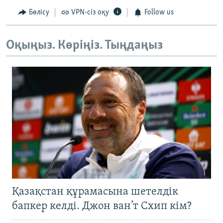
Бөлісу
VPN-сіз оқу
Follow us
Оқыңыз. Көріңіз. Тыңдаңыз
Қазақстан құрамасына шетелдік
бапкер келді. Джон ван’т Схип кім?