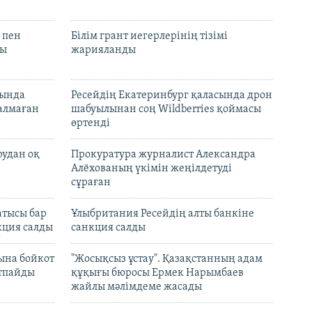
 пен
Білім грант иегерлерінің тізімі
лы
жарияланды
нында
Ресейдің Екатеринбург қаласында дрон
талмаған
шабуылынан соң Wildberries қоймасы
өртенді
рудан оқ
Прокуратура журналист Александра
Алёхованың үкімін жеңілдетуді
сұраған
атысы бар
Ұлыбритания Ресейдің алты банкіне
кция салды
санкция салды
ына бойкот
"Жосықсыз ұстау". Қазақстанның адам
ртпайды
құқығы бюросы Ермек Нарымбаев
жайлы мәлімдеме жасады