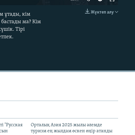
240p
Жүктеп алу
м ұтады, кім
EMBED
360p
 бастады ма? Кім
үшік. Тірі
480p
тпек.
720p
1080p
480p
і "Русская
Орталық Азия 2025 жылы әлемде
асын
туризм ең жылдам өскен өңір атанды