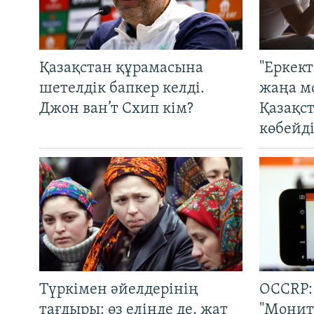
Қазақстан құрамасына
"Еркек
шетелдік бапкер келді.
жаңа м
Джон ван’т Схип кім?
Қазақс
көбейді
Түркімен әйелдерінің
OCCRP:
тағдыры: өз елінде де, жат
"Монит