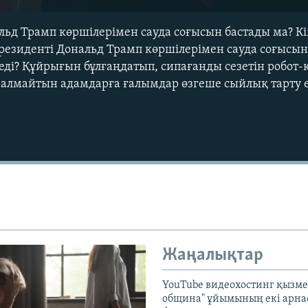
ьд Трамп көршілерімен сауда соғысын бастады ма? Кі
резиденті Дональд Трамп көршілерімен сауда соғысын
еді? Құйрығын бұлғаңдатып, сипағанды сезетін робот-к
 алмайтын адамдарға ғалымдар өзгеше сыйлық тарту е
Auto
240p
360p
720p
1080p
Жаңалықтар
YouTube видеохостинг қызмет
община" ұйымының екі арн