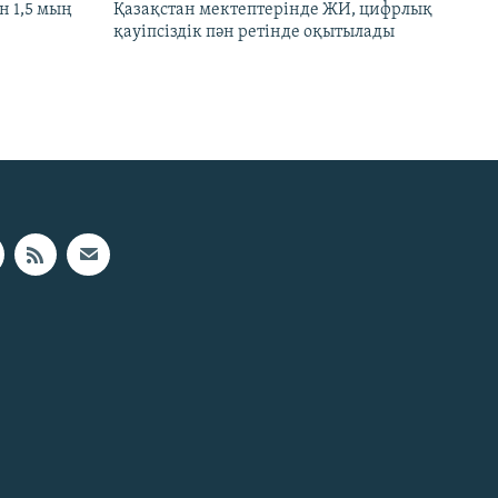
 1,5 мың
Қазақстан мектептерінде ЖИ, цифрлық
қауіпсіздік пән ретінде оқытылады