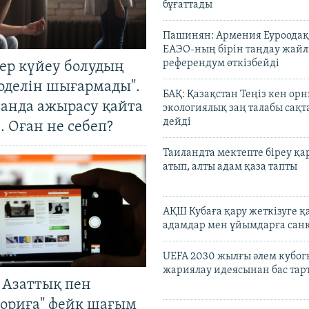
бұғаттады
Пашинян: Армения Еуроодақ
ЕАЭО-ның бірін таңдау жай
референдум өткізбейді
тер күйеу болудың
оделін шығармады".
БАҚ: Қазақстан Теңіз кен ор
танда ажырасу қайта
экологиялық заң талабы сақ
дейді
. Оған не себеп?
Таиландта мектепте біреу қа
атып, алты адам қаза тапты
АҚШ Кубаға қару жеткізуге қ
адамдар мен ұйымдарға сан
UEFA 2030 жылғы әлем кубог
жариялау идеясынан бас та
 Азаттық пен
ориға" фейк шағым