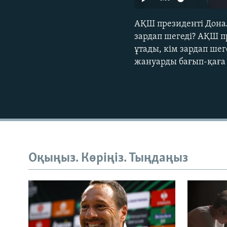
АҚШ президенті Донал
зардап шегеді? АҚШ п
ұтады, кім зардап шег
жануарды бағып-қаға
Оқыңыз. Көріңіз. Тыңдаңыз