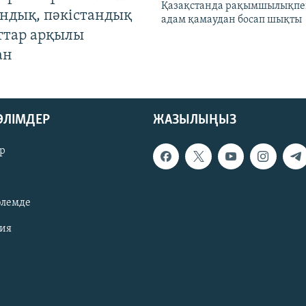
Қазақстанда рақымшылықпен
андық, пәкістандық
адам қамаудан босап шықты
ттар арқылы
ан
БӨЛІМДЕР
ЖАЗЫЛЫҢЫЗ
р
әлемде
зия