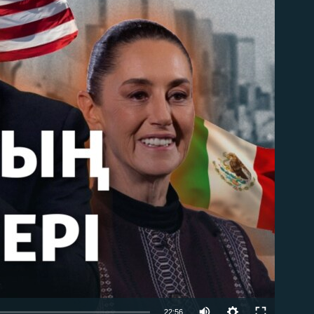
able
Auto
22:56