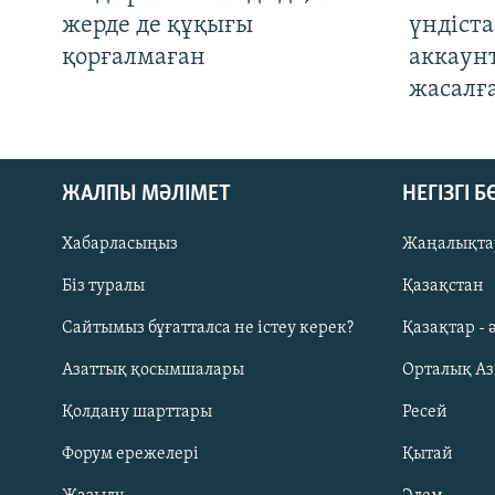
жерде де құқығы
үндіст
қорғалмаған
аккаун
жасалғ
ЖАЛПЫ МӘЛІМЕТ
НЕГІЗГІ 
Хабарласыңыз
Жаңалықта
Біз туралы
Қазақстан
Русский
Сайтымыз бұғатталса не істеу керек?
Қазақтар - 
Азаттық қосымшалары
Орталық А
ЖАЗЫЛЫҢЫЗ
Қолдану шарттары
Ресей
Форум ережелері
Қытай