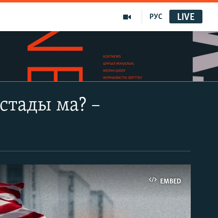
LIVE
РУС
стады ма? –
EMBED