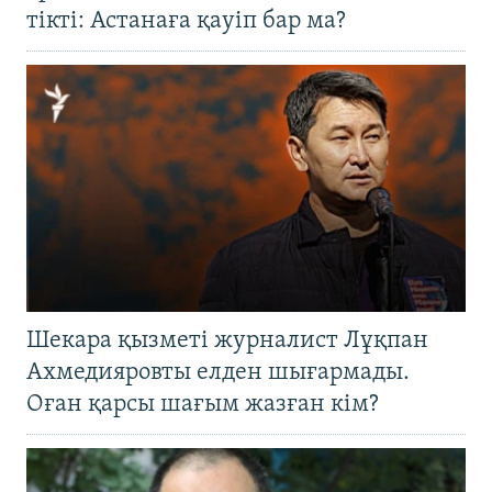
тікті: Астанаға қауіп бар ма?
Шекара қызметі журналист Лұқпан
Ахмедияровты елден шығармады.
Оған қарсы шағым жазған кім?