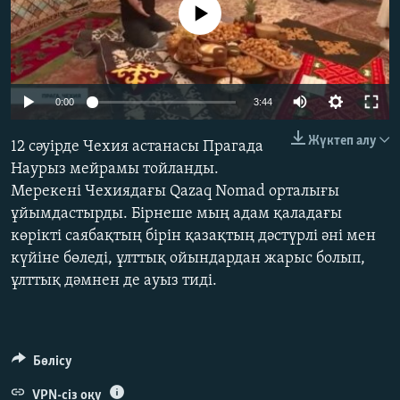
No media source currently available
ЖАЗЫЛЫҢЫЗ
Басқа тілдерде
Auto
0:00
3:44
240p
Жүктеп алу
12 сәуірде Чехия астанасы Прагада
360p
Наурыз мейрамы тойланды.
Мерекені Чехиядағы Qazaq Nomad орталығы
480p
Auto
240p
360p
480p
ұйымдастырды. Бірнеше мың адам қаладағы
720p
көрікті саябақтың бірін қазақтың дәстүрлі әні мен
720p
1080p
1080p
күйіне бөледі, ұлттық ойындардан жарыс болып,
ұлттық дәмнен де ауыз тиді.
Бөлісу
VPN-сіз оқу