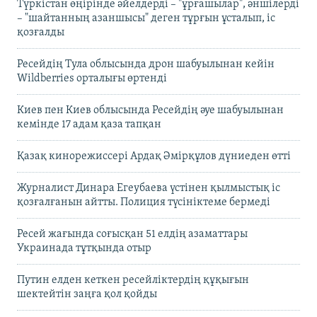
Түркістан өңірінде әйелдерді – "ұрғашылар", әншілерді
– "шайтанның азаншысы" деген тұрғын ұсталып, іс
қозғалды
Ресейдің Тула облысында дрон шабуылынан кейін
Wildberries орталығы өртенді
Киев пен Киев облысында Ресейдің әуе шабуылынан
кемінде 17 адам қаза тапқан
Қазақ кинорежиссері Ардақ Әмірқұлов дүниеден өтті
Журналист Динара Егеубаева үстінен қылмыстық іс
қозғалғанын айтты. Полиция түсініктеме бермеді
Ресей жағында соғысқан 51 елдің азаматтары
Украинада тұтқында отыр
Путин елден кеткен ресейліктердің құқығын
шектейтін заңға қол қойды