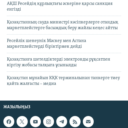
АҚШ Ресейдің құрлықтағы әскеріне қарсы санкция
енгізді
Қазақстанның сауда министрі кәсіпкерлерге отандық
маркетплейстерге басымдық беру жайлы кеңес айтты
Ресейлік шенеунік Мәскеу мен Астана
маркетплейстерді біріктірмек дейді
Қазақстанға шетелдіктерді электронды рұқсатпен
кіргізу жобасы талқыға ұсынылды
Қазақстан мұнайын КҚК терминалынан танкерге тиеу
қайта жалғасты – медиа
ЖАЗЫЛЫҢЫЗ