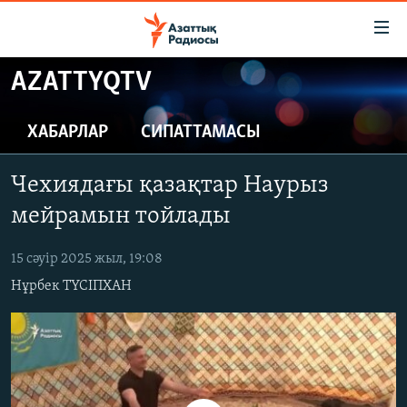
Accessibility
links
Skip
AZATTYQTV
to
ЖАҢАЛЫҚТАР
main
САЯСАТ
ХАБАРЛАР
СИПАТТАМАСЫ
content
AZATTYQTV
Skip
Чехиядағы қазақтар Наурыз
to
ҚАҢТАР ОҚИҒАСЫ
main
мейрамын тойлады
АДАМ ҚҰҚЫҚТАРЫ
Navigation
Skip
15 сәуір 2025 жыл, 19:08
ӘЛЕУМЕТ
to
Нұрбек ТҮСІПХАН
ӘЛЕМ
Search
АРНАЙЫ ЖОБАЛАР
Русский