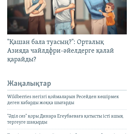
"Қашан бала туасың?": Орталық
Азияда чайлдфри-әйелдерге қалай
қарайды?
Жаңалықтар
Wildberries негізгі қоймаларын Ресейден көшірмек
деген хабарды жоққа шығарды
"Әділ сөз" қоры Динара Егеубаеваға қатысты істі ашық
тергеуге шақырды