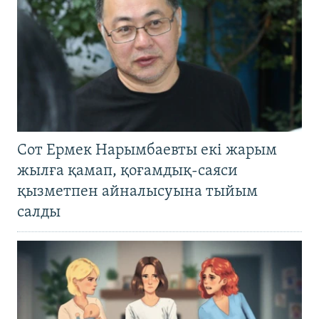
Сот Ермек Нарымбаевты екі жарым
жылға қамап, қоғамдық-саяси
қызметпен айналысуына тыйым
салды