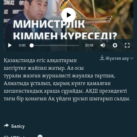
ЖАЗЫЛЫҢЫЗ
No media source currently available
Басқа тілдерде
Auto
0:00
20:58
240p
Жүктеп алу
Қазақстанда егіс алқаптарын
360p
шегіртке жайпап жатыр. Ал осы
туралы жазған журналисті жауапқа тартпақ.
480p
Auto
240p
360p
480p
Алматыда ұсталып, қырық күнге қамалған
720p
шешенстандық араша сұрайды. АҚШ президенті
720p
1080p
1080p
тағы бір қонағын Ақ үйден ұрсып шығарып салды.
Бөлісу