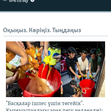
VPN-сіз оқу
Оқыңыз. Көріңіз. Тыңдаңыз
"Басқалар ішпес үшін төгейік".
Қырғызстандағы арақ төгу челленджі: