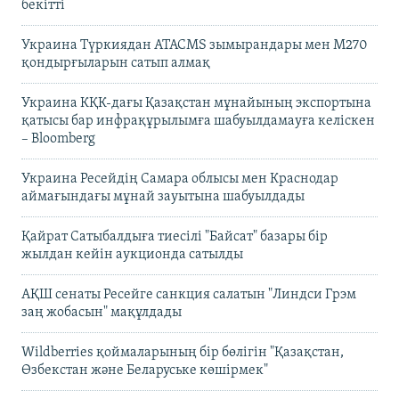
бекітті
Украина Түркиядан ATACMS зымырандары мен M270
қондырғыларын сатып алмақ
Украина КҚК-дағы Қазақстан мұнайының экспортына
қатысы бар инфрақұрылымға шабуылдамауға келіскен
– Bloomberg
Украина Ресейдің Самара облысы мен Краснодар
аймағындағы мұнай зауытына шабуылдады
Қайрат Сатыбалдыға тиесілі "Байсат" базары бір
жылдан кейін аукционда сатылды
АҚШ сенаты Ресейге санкция салатын "Линдси Грэм
заң жобасын" мақұлдады
Wildberries қоймаларының бір бөлігін "Қазақстан,
Өзбекстан және Беларуське көшірмек"