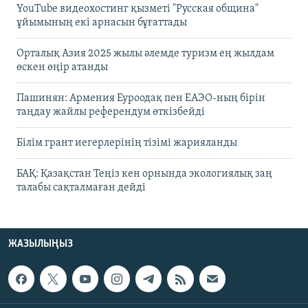
YouTube видеохостинг қызметі "Русская община"
ұйымының екі арнасын бұғаттады
Орталық Азия 2025 жылы әлемде туризм ең жылдам
өскен өңір атанды
Пашинян: Армения Еуроодақ пен ЕАЭО-ның бірін
таңдау жайлы референдум өткізбейді
Білім грант иегерлерінің тізімі жарияланды
БАҚ: Қазақстан Теңіз кен орнында экологиялық заң
талабы сақталмаған дейді
ЖАЗЫЛЫҢЫЗ