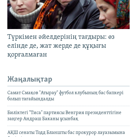
Түркімен әйелдерінің тағдыры: өз
елінде де, жат жерде де құқығы
қорғалмаған
Жаңалықтар
Самат Смақов "Атырау" футбол клубының бас бапкері
болып тағайындалды
Биліктегі "Тиса" партиясы Венгрия президенттігіне
заңгер Андраш Баканы ұсынбақ
АҚШ сенаты Тодд Бланшты бас прокурор лауазымына