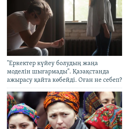
"Еркектер күйеу болудың жаңа
моделін шығармады". Қазақстанда
ажырасу қайта көбейді. Оған не себеп?