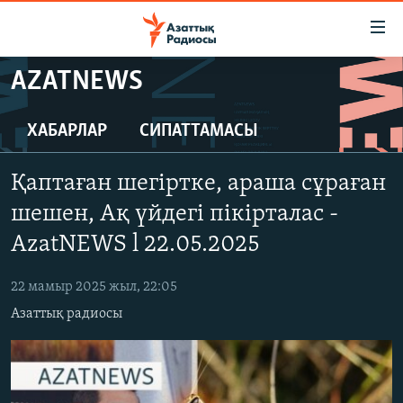
Accessibility
links
Skip
AZATNEWS
to
ЖАҢАЛЫҚТАР
main
САЯСАТ
ХАБАРЛАР
СИПАТТАМАСЫ
content
AZATTYQTV
Skip
Қаптаған шегіртке, араша сұраған
to
ҚАҢТАР ОҚИҒАСЫ
main
шешен, Ақ үйдегі пікірталас -
АДАМ ҚҰҚЫҚТАРЫ
Navigation
AzatNEWS l 22.05.2025
Skip
ӘЛЕУМЕТ
to
22 мамыр 2025 жыл, 22:05
ӘЛЕМ
Search
Азаттық радиосы
АРНАЙЫ ЖОБАЛАР
Русский