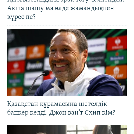
Ақша шашу ма әлде жамандықпен
күрес пе?
Қазақстан құрамасына шетелдік
бапкер келді. Джон ван’т Схип кім?