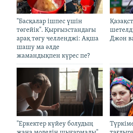
"Басқалар ішпес үшін
Қазақс
төгейік". Қырғызстандағы
шетелді
арақ төгу челленджі: Ақша
Джон ва
шашу ма әлде
жамандықпен күрес пе?
"Еркектер күйеу болудың
Түркім
жаңа моделін шығармады".
тағдыры