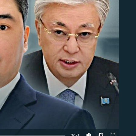
able
Auto
32:21