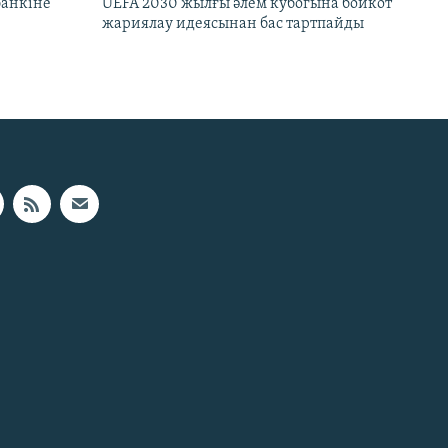
банкіне
UEFA 2030 жылғы әлем кубогына бойкот
жариялау идеясынан бас тартпайды