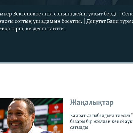
ьер Бектеновке апта соңына дейін уақыт берді. | Сен
ғарғы соттың үш адамын босатты. | Депутат Бапи түрм
а кіріп, кездесіп қайтты.
Auto
240p
360p
720p
1080p
Жаңалықтар
Қайрат Сатыбалдыға тиесілі "
базары бір жылдан кейін ау
сатылды