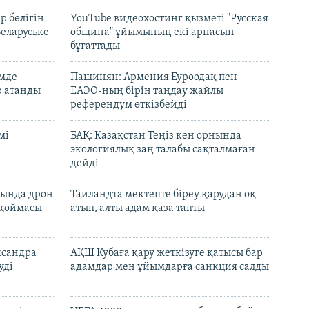
р бөлігін
YouTube видеохостинг қызметі "Русская
Беларуське
община" ұйымының екі арнасын
бұғаттады
емде
Пашинян: Армения Еуроодақ пен
р атанды
ЕАЭО-ның бірін таңдау жайлы
референдум өткізбейді
мі
БАҚ: Қазақстан Теңіз кен орнында
экологиялық заң талабы сақталмаған
дейді
сында дрон
Таиландта мектепте біреу қарудан оқ
 қоймасы
атып, алты адам қаза тапты
ксандра
АҚШ Кубаға қару жеткізуге қатысы бар
уді
адамдар мен ұйымдарға санкция салды