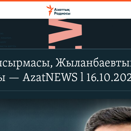
апсырмасы, Жыланбаевтың
 — AzatNEWS l 16.10.20