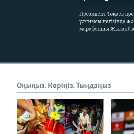
Президент Тоқаев прем
ұсынысы негізінде жо
марафоншы Жыланбаевқ
Оқыңыз. Көріңіз. Тыңдаңыз