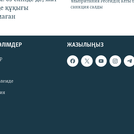
Ұлыбритания Ресейдің алты 
де құқығы
санкция салды
маған
БӨЛІМДЕР
ЖАЗЫЛЫҢЫЗ
р
әлемде
зия