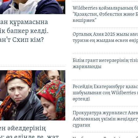
Wildberries қоймаларының бі
"Қазақстан, Өзбекстан және 
көшірмек"
тан құрамасына
к бапкер келді.
Орталық Азия 2025 жылы әл
н’т Схип кім?
туризм ең жылдам өскен өңі
Білім грант иегерлерінің тізі
жарияланды
Ресейдің Екатеринбург қала
шабуылынан соң Wildberries
өртенді
Прокуратура журналист Але
Алёхованың үкімін жеңілдет
сұраған
ен әйелдерінің
: өз елінде де, жат