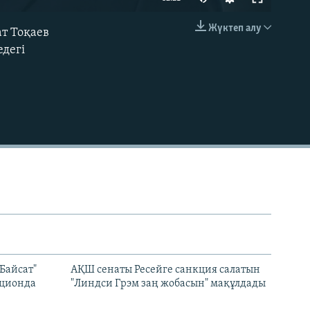
240p
Жүктеп алу
ат Тоқаев
EMBED
360p
едегі
480p
720p
1080p
480p
Байсат"
АҚШ сенаты Ресейге санкция салатын
кционда
"Линдси Грэм заң жобасын" мақұлдады