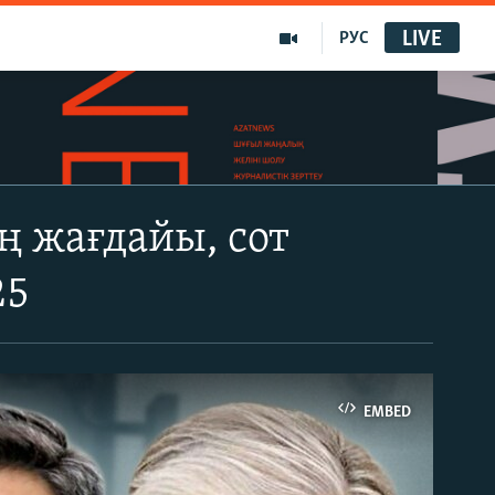
LIVE
РУС
 жағдайы, сот
25
EMBED