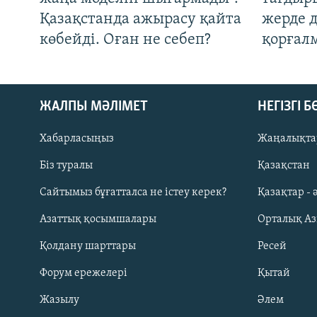
Қазақстанда ажырасу қайта
жерде 
көбейді. Оған не себеп?
қорғал
ЖАЛПЫ МӘЛІМЕТ
НЕГІЗГІ 
Хабарласыңыз
Жаңалықта
Біз туралы
Қазақстан
Русский
Сайтымыз бұғатталса не істеу керек?
Қазақтар - 
Азаттық қосымшалары
Орталық А
ЖАЗЫЛЫҢЫЗ
Қолдану шарттары
Ресей
Форум ережелері
Қытай
Жазылу
Әлем