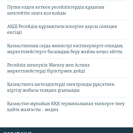
Путин елден кеткен ресейліктердің құқығын
шектейтін заңға қол қойды
АҚШ Ресейдің құрлықтағы әскеріне қарсы санкция
енгізді
Қазақстанның сауда министрі кәсіпкерлерге отандық
маркетплейстерге басымдық беру жайлы кеңес айтты
Ресейлік шенеунік Мәскеу мен Астана
маркетплейстерді біріктірмек дейді
Қазақстанға шетелдіктерді электронды рұқсатпен
кіргізу жобасы талқыға ұсынылды
Қазақстан мұнайын КҚК терминалынан танкерге тиеу
қайта жалғасты – медиа