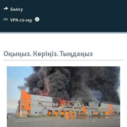
Бөлісу
VPN-сіз оқу
Auto
240p
360p
480p
Оқыңыз. Көріңіз. Тыңдаңыз
720p
1080p