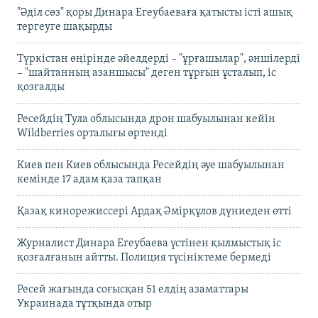
"Әділ сөз" қоры Динара Егеубаеваға қатысты істі ашық
тергеуге шақырды
Түркістан өңірінде әйелдерді – "ұрғашылар", әншілерді
– "шайтанның азаншысы" деген тұрғын ұсталып, іс
қозғалды
Ресейдің Тула облысында дрон шабуылынан кейін
Wildberries орталығы өртенді
Киев пен Киев облысында Ресейдің әуе шабуылынан
кемінде 17 адам қаза тапқан
Қазақ кинорежиссері Ардақ Әмірқұлов дүниеден өтті
Журналист Динара Егеубаева үстінен қылмыстық іс
қозғалғанын айтты. Полиция түсініктеме бермеді
Ресей жағында соғысқан 51 елдің азаматтары
Украинада тұтқында отыр