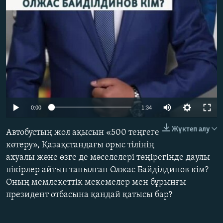
Auto
0:00
1:34
240p
Жүктеп алу
Автобустың жол ақысын «500 теңгеге
360p
көтеру», Қазақстандағы орыс тілінің
ахуалы және өзге де мәселелері төңірегінде даулы
480p
пікірлер айтып танылған Олжас Байділдинов кім?
720p
Оның мемлекеттік мекемелер мен бұрынғы
1080p
президент отбасына қандай қатысы бар?