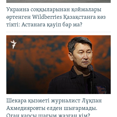
Украина соққыларынан қоймалары
өртенген Wildberries Қазақстанға көз
тікті: Астанаға қауіп бар ма?
Шекара қызметі журналист Лұқпан
Ахмедияровты елден шығармады.
Оған қарсы шағым жазған кім?