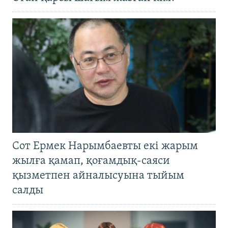
Сот Ермек Нарымбаевты екі жарым
жылға қамап, қоғамдық-саяси
қызметпен айналысуына тыйым
салды