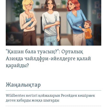
"Қашан бала туасың?": Орталық
Азияда чайлдфри-әйелдерге қалай
қарайды?
Жаңалықтар
Wildberries негізгі қоймаларын Ресейден көшірмек
деген хабарды жоққа шығарды