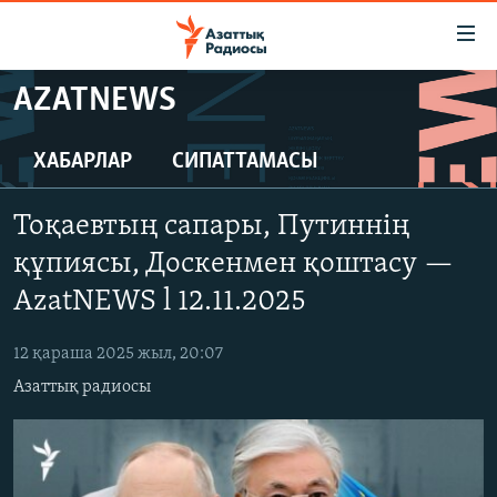
Accessibility
links
Skip
AZATNEWS
to
ЖАҢАЛЫҚТАР
main
САЯСАТ
ХАБАРЛАР
СИПАТТАМАСЫ
content
AZATTYQTV
Skip
Тоқаевтың сапары, Путиннің
to
ҚАҢТАР ОҚИҒАСЫ
main
құпиясы, Доскенмен қоштасу —
АДАМ ҚҰҚЫҚТАРЫ
Navigation
AzatNEWS l 12.11.2025
Skip
ӘЛЕУМЕТ
to
12 қараша 2025 жыл, 20:07
ӘЛЕМ
Search
Азаттық радиосы
АРНАЙЫ ЖОБАЛАР
Русский