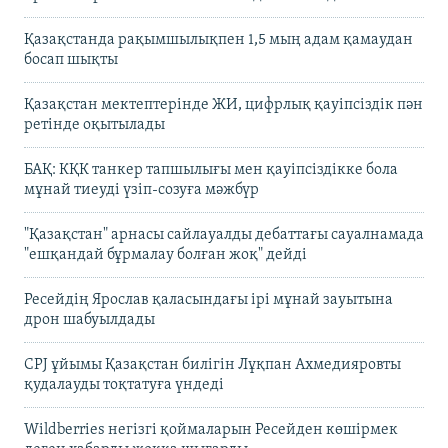
Қазақстанда рақымшылықпен 1,5 мың адам қамаудан
босап шықты
Қазақстан мектептерінде ЖИ, цифрлық қауіпсіздік пән
ретінде оқытылады
БАҚ: КҚК танкер тапшылығы мен қауіпсіздікке бола
мұнай тиеуді үзіп-созуға мәжбүр
"Қазақстан" арнасы сайлауалды дебаттағы сауалнамада
"ешқандай бұрмалау болған жоқ" дейді
Ресейдің Ярослав қаласындағы ірі мұнай зауытына
дрон шабуылдады
CPJ ұйымы Қазақстан билігін Лұқпан Ахмедияровты
қудалауды тоқтатуға үндеді
Wildberries негізгі қоймаларын Ресейден көшірмек