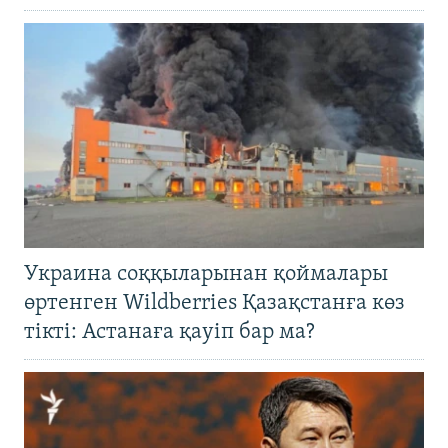
Украина соққыларынан қоймалары
өртенген Wildberries Қазақстанға көз
тікті: Астанаға қауіп бар ма?