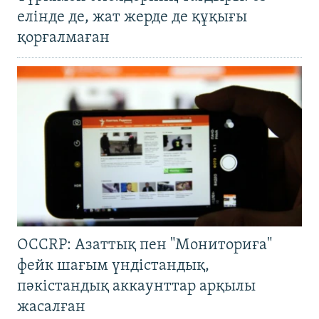
елінде де, жат жерде де құқығы
қорғалмаған
OCCRP: Азаттық пен "Мониториға"
фейк шағым үндістандық,
пәкістандық аккаунттар арқылы
жасалған