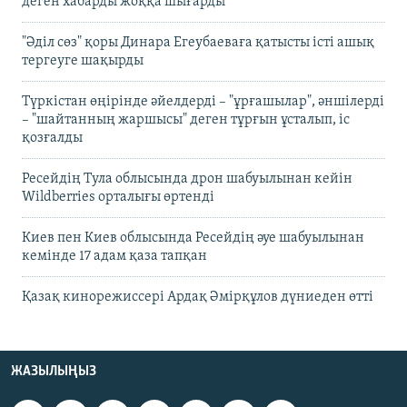
деген хабарды жоққа шығарды
"Әділ сөз" қоры Динара Егеубаеваға қатысты істі ашық
тергеуге шақырды
Түркістан өңірінде әйелдерді – "ұрғашылар", әншілерді
– "шайтанның жаршысы" деген тұрғын ұсталып, іс
қозғалды
Ресейдің Тула облысында дрон шабуылынан кейін
Wildberries орталығы өртенді
Киев пен Киев облысында Ресейдің әуе шабуылынан
кемінде 17 адам қаза тапқан
Қазақ кинорежиссері Ардақ Әмірқұлов дүниеден өтті
ЖАЗЫЛЫҢЫЗ