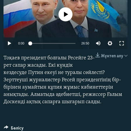
ЖАЗЫЛЫҢЫЗ
No media source currently available
Басқа тілдерде
Auto
0:00
26:50
240p
Жүктеп алу
Тоқаев президент болғалы Ресейге 23-
360p
рет сапар жасады. Екі күндік
кездесуде Путин екеуі не туралы сөйлесті?
480p
Auto
240p
360p
480p
Зерттеуші журналистер Ресей президентінің бір-
720p
бірінен аумайтын құпия жұмыс кабинеттерін
720p
1080p
1080p
анықтады. Алматыда әдебиетші, режиссер Ғалым
Доскенді ақтық сапарға шығарып салды.
Бөлісу