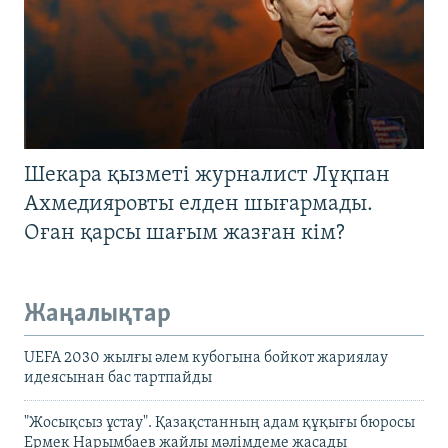
Шекара қызметі журналист Лұқпан
Ахмедияровты елден шығармады.
Оған қарсы шағым жазған кім?
Жаңалықтар
UEFA 2030 жылғы әлем кубогына бойкот жариялау
идеясынан бас тартпайды
"Жосықсыз ұстау". Қазақстанның адам құқығы бюросы
Ермек Нарымбаев жайлы мәлімдеме жасады