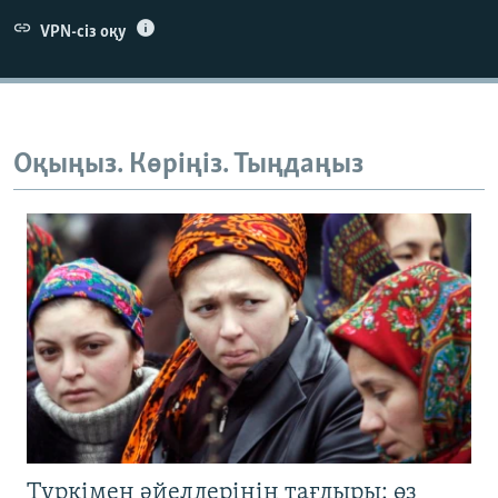
VPN-сіз оқу
Оқыңыз. Көріңіз. Тыңдаңыз
Түркімен әйелдерінің тағдыры: өз