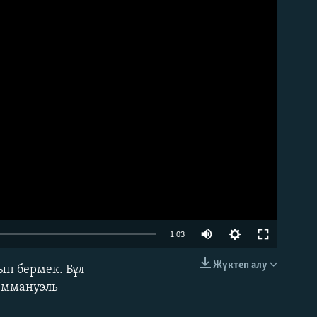
Auto
1:03
240p
Жүктеп алу
ын бермек. Бұл
EMBED
360p
Эммануэль
480p