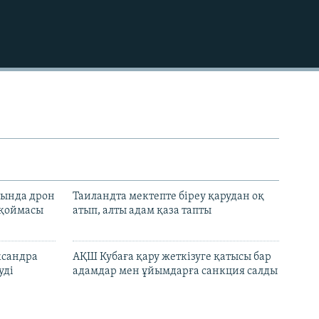
720p
1080p
сында дрон
Таиландта мектепте біреу қарудан оқ
 қоймасы
атып, алты адам қаза тапты
ксандра
АҚШ Кубаға қару жеткізуге қатысы бар
уді
адамдар мен ұйымдарға санкция салды
банкіне
UEFA 2030 жылғы әлем кубогына бойкот