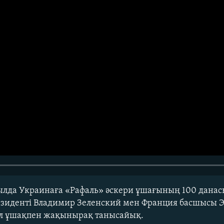
ылда Украинаға «Рафаль» әскери ұшағының 100 данас
резиденті Владимир Зеленский мен Франция басшысы 
ұл ұшақпен жақынырақ танысайық.