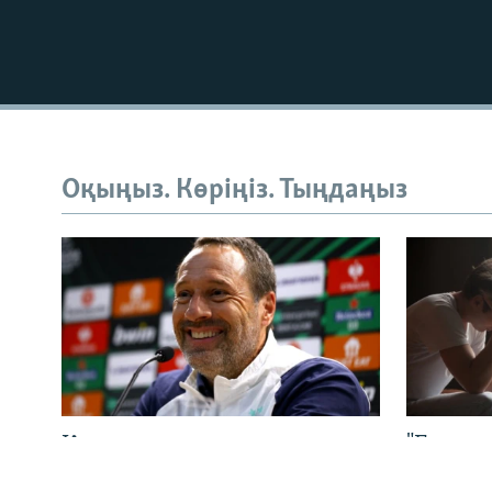
Русский
Оқыңыз. Көріңіз. Тыңдаңыз
ЖАЗЫЛЫҢЫЗ
Басқа тілдерде
Қазақстан құрамасына
"Еркек
шетелдік бапкер келді.
жаңа м