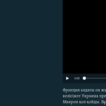
0:00
Франция алдағы он ж
келісімге Украина п
Макрон қол қойды. Б