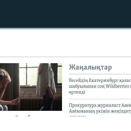
Жаңалықтар
Ресейдің Екатеринбург қала
шабуылынан соң Wildberries
өртенді
Прокуратура журналист Але
Алёхованың үкімін жеңілдет
сұраған
тер күйеу болудың
оделін шығармады".
Ұлыбритания Ресейдің алты 