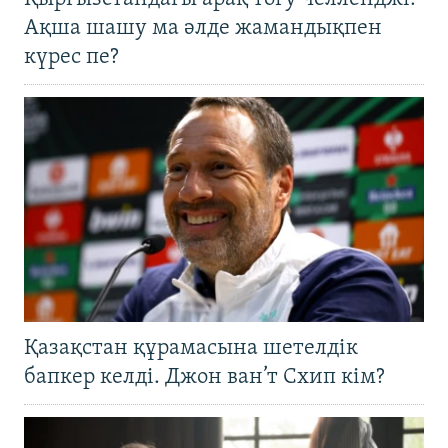
Ақша шашу ма әлде жамандықпен
күрес пе?
Қазақстан құрамасына шетелдік
бапкер келді. Джон ван’т Схип кім?