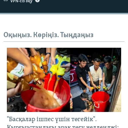
VPN-сіз оқу
Оқыңыз. Көріңіз. Тыңдаңыз
"Басқалар ішпес үшін төгейік".
Қырғызстандағы арақ төгу челленджі: