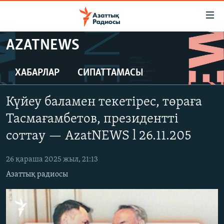
Accessibility
links
Skip
AZATNEWS
to
ЖАҢАЛЫҚТАР
main
САЯСАТ
ХАБАРЛАР
СИПАТТАМАСЫ
content
AZATTYQTV
Skip
Күйеу баламен текетірес, төраға
to
ҚАҢТАР ОҚИҒАСЫ
main
Тасмағамбетов, президентті
АДАМ ҚҰҚЫҚТАРЫ
Navigation
соттау — AzatNEWS l 26.11.205
Skip
ӘЛЕУМЕТ
to
26 қараша 2025 жыл, 21:13
ӘЛЕМ
Search
Азаттық радиосы
АРНАЙЫ ЖОБАЛАР
Русский