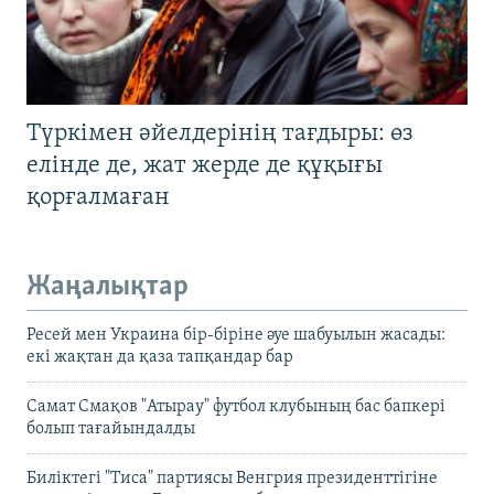
Түркімен әйелдерінің тағдыры: өз
елінде де, жат жерде де құқығы
қорғалмаған
Жаңалықтар
Ресей мен Украина бір-біріне әуе шабуылын жасады:
екі жақтан да қаза тапқандар бар
Самат Смақов "Атырау" футбол клубының бас бапкері
болып тағайындалды
Биліктегі "Тиса" партиясы Венгрия президенттігіне