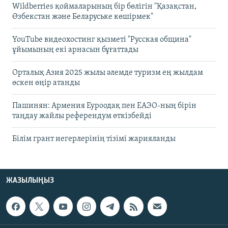
Wildberries қоймаларының бір бөлігін "Қазақстан,
Өзбекстан және Беларуське көшірмек"
YouTube видеохостинг қызметі "Русская община"
ұйымының екі арнасын бұғаттады
Орталық Азия 2025 жылы әлемде туризм ең жылдам
өскен өңір атанды
Пашинян: Армения Еуроодақ пен ЕАЭО-ның бірін
таңдау жайлы референдум өткізбейді
Білім грант иегерлерінің тізімі жарияланды
ЖАЗЫЛЫҢЫЗ