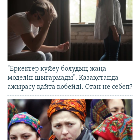
"Еркектер күйеу болудың жаңа
моделін шығармады". Қазақстанда
ажырасу қайта көбейді. Оған не себеп?