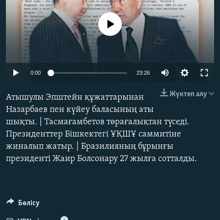
ЖАЗЫЛЫҢЫЗ
No media source currently available
Басқа тілдерде
Auto
0:00
23:26
240p
Жүктеп алу
Атышулы Эпштейн құжаттарынан
360p
Назарбаев пен күйеу баласының аты
шықты. | Тасмағамбетов төрағалықтан түседі.
480p
Auto
240p
360p
480p
Президенттер Бішкектегі ҰҚШҰ саммитіне
720p
жиналып жатыр. | Бразилияның бұрынғы
720p
1080p
1080p
президенті Жаир Болсонару 27 жылға сотталды.
Бөлісу