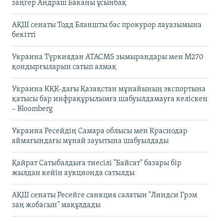
заңгер Андраш Баканы ұсынбақ
АҚШ сенаты Тодд Бланшты бас прокурор лауазымына
бекітті
Украина Түркиядан ATACMS зымырандары мен M270
қондырғыларын сатып алмақ
Украина КҚК-дағы Қазақстан мұнайының экспортына
қатысы бар инфрақұрылымға шабуылдамауға келіскен
– Bloomberg
Украина Ресейдің Самара облысы мен Краснодар
аймағындағы мұнай зауытына шабуылдады
Қайрат Сатыбалдыға тиесілі "Байсат" базары бір
жылдан кейін аукционда сатылды
АҚШ сенаты Ресейге санкция салатын "Линдси Грэм
заң жобасын" мақұлдады