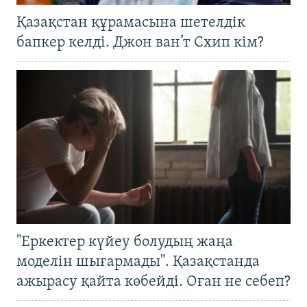
Қазақстан құрамасына шетелдік
бапкер келді. Джон ван’т Схип кім?
"Еркектер күйеу болудың жаңа
моделін шығармады". Қазақстанда
ажырасу қайта көбейді. Оған не себеп?