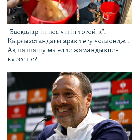
"Басқалар ішпес үшін төгейік".
Қырғызстандағы арақ төгу челленджі:
Ақша шашу ма әлде жамандықпен
күрес пе?