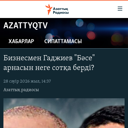
Accessibility
links
Skip
AZATTYQTV
to
ЖАҢАЛЫҚТАР
main
САЯСАТ
ХАБАРЛАР
СИПАТТАМАСЫ
content
AZATTYQTV
Skip
Бизнесмен Гаджиев "Бәсе"
to
ҚАҢТАР ОҚИҒАСЫ
main
арнасын неге сотқа берді?
АДАМ ҚҰҚЫҚТАРЫ
Navigation
Skip
28 сәуір 2026 жыл, 14:37
ӘЛЕУМЕТ
to
Азаттық радиосы
ӘЛЕМ
Search
АРНАЙЫ ЖОБАЛАР
Русский