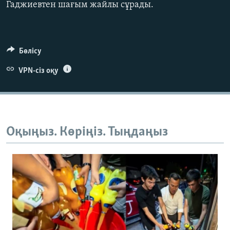
Гаджиевтен шағым жайлы сұрады.
Бөлісу
Auto
240p
360p
480p
VPN-сіз оқу
720p
1080p
Оқыңыз. Көріңіз. Тыңдаңыз