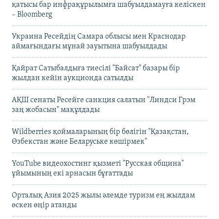
қатысы бар инфрақұрылымға шабуылдамауға келіскен
– Bloomberg
Украина Ресейдің Самара облысы мен Краснодар
аймағындағы мұнай зауытына шабуылдады
Қайрат Сатыбалдыға тиесілі "Байсат" базары бір
жылдан кейін аукционда сатылды
АҚШ сенаты Ресейге санкция салатын "Линдси Грэм
заң жобасын" мақұлдады
Wildberries қоймаларының бір бөлігін "Қазақстан,
Өзбекстан және Беларуське көшірмек"
YouTube видеохостинг қызметі "Русская община"
ұйымының екі арнасын бұғаттады
Орталық Азия 2025 жылы әлемде туризм ең жылдам
өскен өңір атанды