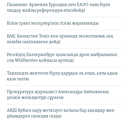
Пашинян: Армения Еуроодақ пен ЕАЭО-ның бірін
таңдау жайлы референдум өткізбейді
Білім грант иегерлерінің тізімі жарияланды
БАҚ: Қазақстан Теңіз кен орнында экологиялық заң
талабы сақталмаған дейді
Ресейдің Екатеринбург қаласында дрон шабуылынан
соң Wildberries қоймасы өртенді
Таиландта мектепте біреу қарудан оқ атып, алты адам
қаза тапты
Прокуратура журналист Александра Алёхованың
үкімін жеңілдетуді сұраған
АҚШ Кубаға қару жеткізуге қатысы бар адамдар мен
ұйымдарға санкция салды