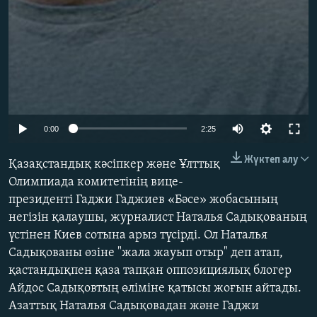
Auto
0:00
2:25
240p
Жүктеп алу
Қазақстандық кәсіпкер және Ұлттық
360p
Олимпиада комитетінің вице-
президенті Гаджи Гаджиев «Бәсе» жобасының
480p
негізін қалаушы, журналист Наталья Садықованың
720p
үстінен Киев сотына арыз түсірді. Ол Наталья
1080p
Садықованы өзіне "жала жауып отыр" деп атап,
қастандықпен қаза тапқан оппозициялық блогер
Айдос Садықовтың өліміне қатысы жоғын айтады.
Азаттық Наталья Садықовадан және Гаджи