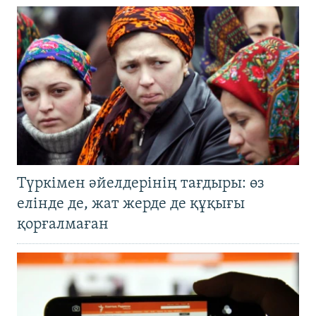
Түркімен әйелдерінің тағдыры: өз
елінде де, жат жерде де құқығы
қорғалмаған