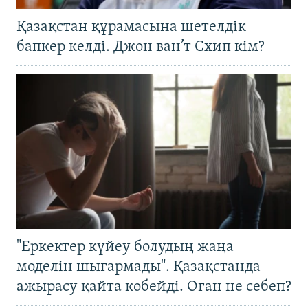
Қазақстан құрамасына шетелдік
бапкер келді. Джон ван’т Схип кім?
"Еркектер күйеу болудың жаңа
моделін шығармады". Қазақстанда
ажырасу қайта көбейді. Оған не себеп?