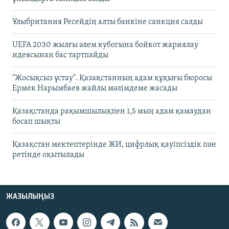
Ұлыбритания Ресейдің алты банкіне санкция салды
UEFA 2030 жылғы әлем кубогына бойкот жариялау
идеясынан бас тартпайды
"Жосықсыз ұстау". Қазақстанның адам құқығы бюросы
Ермек Нарымбаев жайлы мәлімдеме жасады
Қазақстанда рақымшылықпен 1,5 мың адам қамаудан
босап шықты
Қазақстан мектептерінде ЖИ, цифрлық қауіпсіздік пән
ретінде оқытылады
ЖАЗЫЛЫҢЫЗ