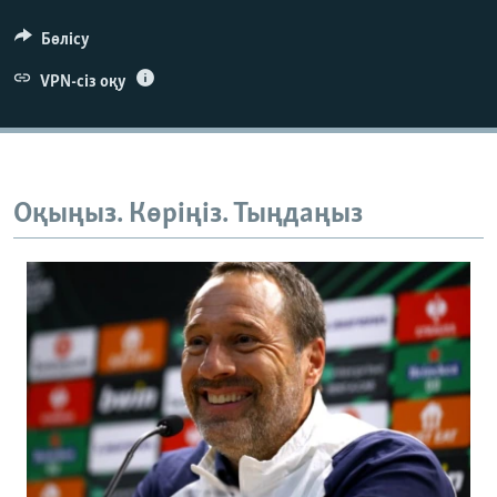
Бөлісу
VPN-сіз оқу
Auto
240p
360p
480p
Оқыңыз. Көріңіз. Тыңдаңыз
720p
1080p