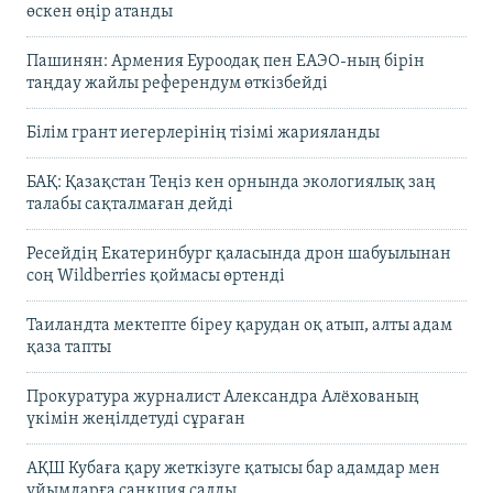
өскен өңір атанды
Пашинян: Армения Еуроодақ пен ЕАЭО-ның бірін
таңдау жайлы референдум өткізбейді
Білім грант иегерлерінің тізімі жарияланды
БАҚ: Қазақстан Теңіз кен орнында экологиялық заң
талабы сақталмаған дейді
Ресейдің Екатеринбург қаласында дрон шабуылынан
соң Wildberries қоймасы өртенді
Таиландта мектепте біреу қарудан оқ атып, алты адам
қаза тапты
Прокуратура журналист Александра Алёхованың
үкімін жеңілдетуді сұраған
АҚШ Кубаға қару жеткізуге қатысы бар адамдар мен
ұйымдарға санкция салды