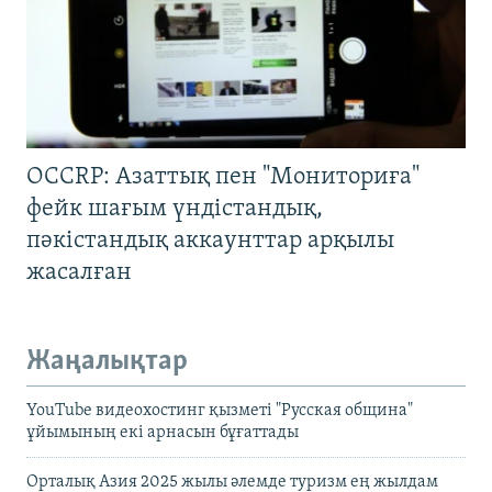
OCCRP: Азаттық пен "Мониториға"
фейк шағым үндістандық,
пәкістандық аккаунттар арқылы
жасалған
Жаңалықтар
YouTube видеохостинг қызметі "Русская община"
ұйымының екі арнасын бұғаттады
Орталық Азия 2025 жылы әлемде туризм ең жылдам