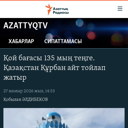
Accessibility
links
Skip
AZATTYQTV
to
ЖАҢАЛЫҚТАР
main
САЯСАТ
ХАБАРЛАР
СИПАТТАМАСЫ
content
AZATTYQTV
Skip
Қой бағасы 135 мың теңге.
to
ҚАҢТАР ОҚИҒАСЫ
main
Қазақстан Құрбан айт тойлап
АДАМ ҚҰҚЫҚТАРЫ
Navigation
жатыр
Skip
ӘЛЕУМЕТ
to
27 мамыр 2026 жыл, 14:53
ӘЛЕМ
Search
Қобылан ӘЛДИБЕКОВ
АРНАЙЫ ЖОБАЛАР
Русский