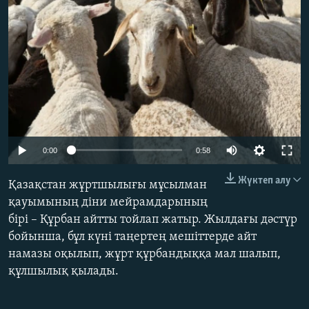
Auto
0:00
0:58
240p
Жүктеп алу
Қазақстан жұртшылығы мұсылман
360p
қауымының діни мейрамдарының
бірі – Құрбан айтты тойлап жатыр. Жылдағы дәстүр
480p
бойынша, бұл күні таңертең мешіттерде айт
720p
намазы оқылып, жұрт құрбандыққа мал шалып,
1080p
құлшылық қылады.