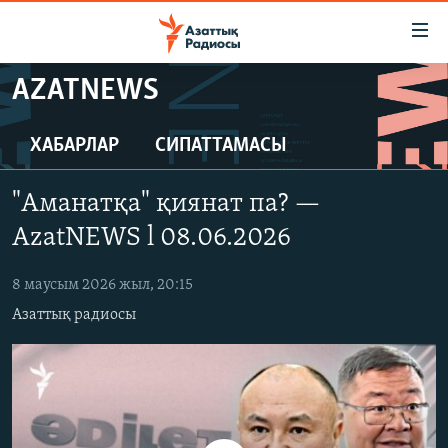
Accessibility
links
Skip
AZATNEWS
to
ЖАҢАЛЫҚТАР
main
САЯСАТ
ХАБАРЛАР
СИПАТТАМАСЫ
content
AZATTYQTV
Skip
"Аманатқа" қиянат па? —
to
ҚАҢТАР ОҚИҒАСЫ
main
AzatNEWS l 08.06.2026
АДАМ ҚҰҚЫҚТАРЫ
Navigation
Skip
8 маусым 2026 жыл, 20:15
ӘЛЕУМЕТ
to
Азаттық радиосы
ӘЛЕМ
Search
АРНАЙЫ ЖОБАЛАР
Русский