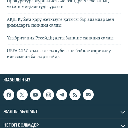
Прокуратура журналист Александра Алёхованың
үкімін жеңілдетуді сұраған
АҚШ Кубаға қару жеткізуге қатысы бар адамдар мен
ұйымдарға санкция салды
Ұлыбритания Ресейдің алты банкіне санкция салды
UEFA 2030 жылғы әлем кубогына бойкот жариялау
идеясынан бас тартпайды
ЖАЗЫЛЫҢЫЗ
ЖАЛПЫ МӘЛІМЕТ
НЕГІЗГІ БӨЛІМДЕР