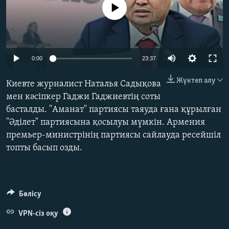
No media source currently available
ЖАЗЫЛЫҢЫЗ
Басқа тілдерде
Auto
0:00
23:37
240p
Жүктеп алу
Киевте журналист Наталья Садықова
360p
мен кәсіпкер Гаджи Гаджиевтің соты
басталды. "Аманат" партиясы таяуда ғана құрылған
480p
Auto
240p
360p
480p
"Әділет" партиясына қосылуы мүмкін. Армения
720p
премьер-министрінің партиясы сайлауда ресейшіл
720p
1080p
1080p
топты басып озды.
Бөлісу
VPN-сіз оқу