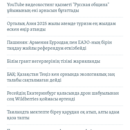
YouTube видеохостинг қызметі "Русская община"
ұйымының екі арнасын бұғаттады
Орталық Азия 2025 жылы әлемде туризм ең жылдам
өскен өңір атанды
Пашинян: Армения Еуроодақ пен ЕАЭО-ның бірін
таңдау жайлы референдум өткізбейді
Білім грант иегерлерінің тізімі жарияланды
БАҚ: Қазақстан Теңіз кен орнында экологиялық заң
талабы сақталмаған дейді
Ресейдің Екатеринбург қаласында дрон шабуылынан
соң Wildberries қоймасы өртенді
Таиландта мектепте біреу қарудан оқ атып, алты адам
қаза тапты