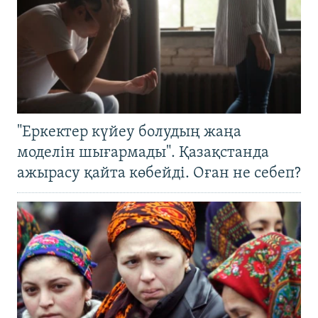
"Еркектер күйеу болудың жаңа
моделін шығармады". Қазақстанда
ажырасу қайта көбейді. Оған не себеп?