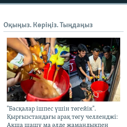
Оқыңыз. Көріңіз. Тыңдаңыз
"Басқалар ішпес үшін төгейік".
Қырғызстандағы арақ төгу челленджі:
Ақша шашу ма әлде жамандықпен