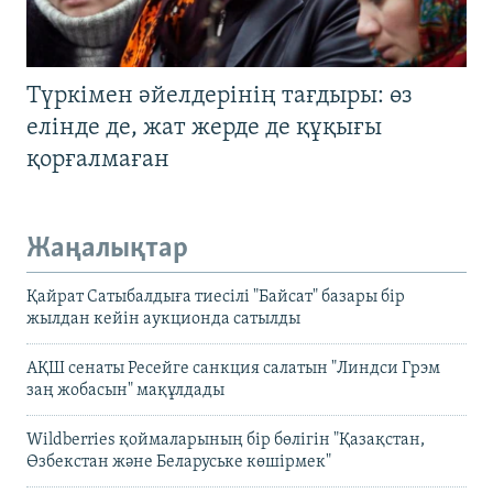
Түркімен әйелдерінің тағдыры: өз
елінде де, жат жерде де құқығы
қорғалмаған
Жаңалықтар
Қайрат Сатыбалдыға тиесілі "Байсат" базары бір
жылдан кейін аукционда сатылды
АҚШ сенаты Ресейге санкция салатын "Линдси Грэм
заң жобасын" мақұлдады
Wildberries қоймаларының бір бөлігін "Қазақстан,
Өзбекстан және Беларуське көшірмек"