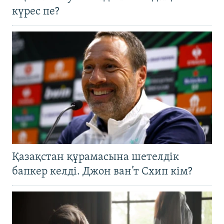
күрес пе?
Қазақстан құрамасына шетелдік
бапкер келді. Джон ван’т Схип кім?