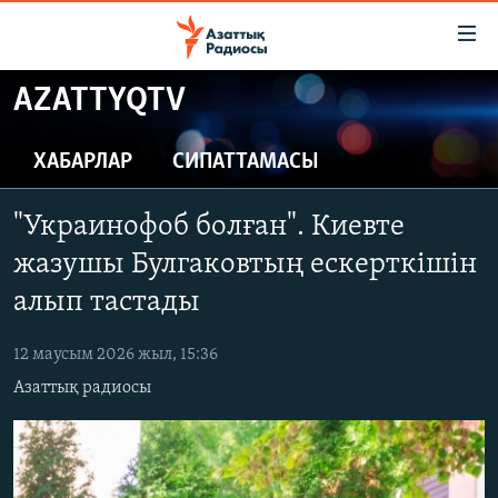
Accessibility
links
Skip
AZATTYQTV
to
ЖАҢАЛЫҚТАР
main
САЯСАТ
ХАБАРЛАР
СИПАТТАМАСЫ
content
AZATTYQTV
Skip
"Украинофоб болған". Киевте
to
ҚАҢТАР ОҚИҒАСЫ
main
жазушы Булгаковтың ескерткішін
АДАМ ҚҰҚЫҚТАРЫ
Navigation
алып тастады
Skip
ӘЛЕУМЕТ
to
12 маусым 2026 жыл, 15:36
ӘЛЕМ
Search
Азаттық радиосы
АРНАЙЫ ЖОБАЛАР
Русский