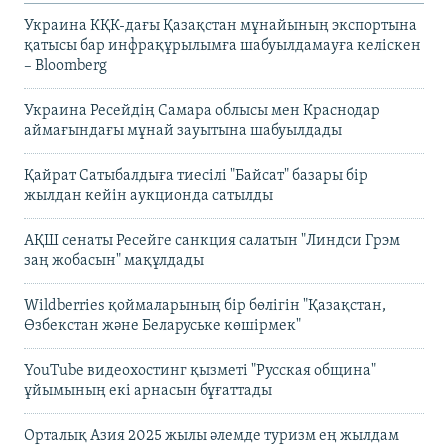
Украина КҚК-дағы Қазақстан мұнайының экспортына
қатысы бар инфрақұрылымға шабуылдамауға келіскен
– Bloomberg
Украина Ресейдің Самара облысы мен Краснодар
аймағындағы мұнай зауытына шабуылдады
Қайрат Сатыбалдыға тиесілі "Байсат" базары бір
жылдан кейін аукционда сатылды
АҚШ сенаты Ресейге санкция салатын "Линдси Грэм
заң жобасын" мақұлдады
Wildberries қоймаларының бір бөлігін "Қазақстан,
Өзбекстан және Беларуське көшірмек"
YouTube видеохостинг қызметі "Русская община"
ұйымының екі арнасын бұғаттады
Орталық Азия 2025 жылы әлемде туризм ең жылдам