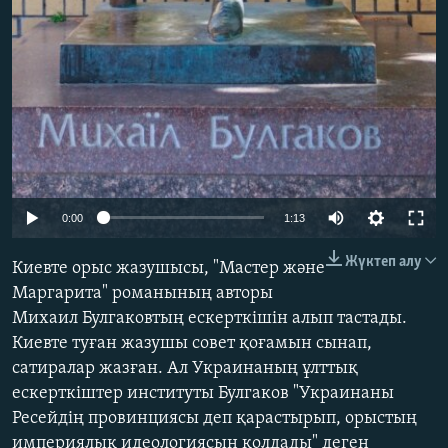
Auto
0:00
1:13
240p
Жүктеп алу
Киевте орыс жазушысы, "Мастер және
360p
Маргарита" романының авторы
Михаил Булгаковтың ескерткішін алып тастады.
480p
Киевте туған жазушы совет қоғамын сынап,
720p
сатиралар жазған. Ал Украинаның ұлттық
1080p
ескерткіштер институты Булгаков "Украинаны
Ресейдің провинциясы деп қарастырып, орыстың
империялық идеологиясын қолдады" деген