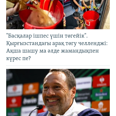
"Басқалар ішпес үшін төгейік".
Қырғызстандағы арақ төгу челленджі:
Ақша шашу ма әлде жамандықпен
күрес пе?