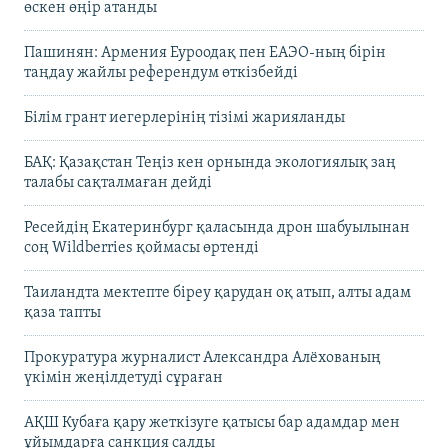
өскен өңір атанды
Пашинян: Армения Еуроодақ пен ЕАЭО-ның бірін
таңдау жайлы референдум өткізбейді
Білім грант иегерлерінің тізімі жарияланды
БАҚ: Қазақстан Теңіз кен орнында экологиялық заң
талабы сақталмаған дейді
Ресейдің Екатеринбург қаласында дрон шабуылынан
соң Wildberries қоймасы өртенді
Таиландта мектепте біреу қарудан оқ атып, алты адам
қаза тапты
Прокуратура журналист Александра Алёхованың
үкімін жеңілдетуді сұраған
АҚШ Кубаға қару жеткізуге қатысы бар адамдар мен
ұйымдарға санкция салды