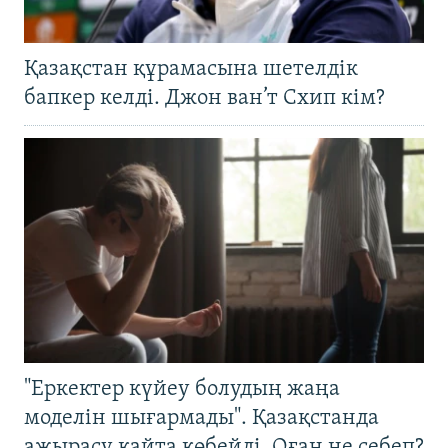
Қазақстан құрамасына шетелдік
бапкер келді. Джон ван’т Схип кім?
"Еркектер күйеу болудың жаңа
моделін шығармады". Қазақстанда
ажырасу қайта көбейді. Оған не себеп?