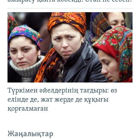
Түркімен әйелдерінің тағдыры: өз
елінде де, жат жерде де құқығы
қорғалмаған
Жаңалықтар