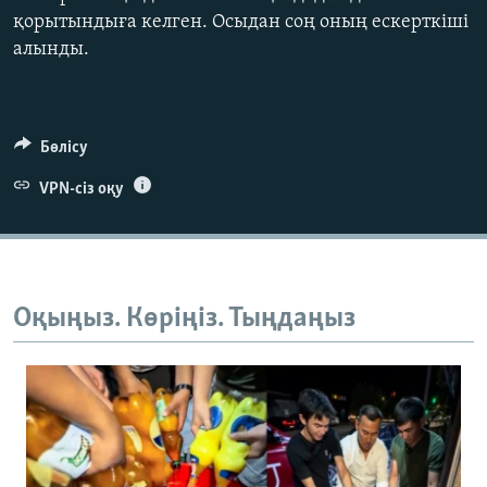
қорытындыға келген. Осыдан соң оның ескерткіші
алынды.
Бөлісу
Auto
240p
360p
480p
VPN-сіз оқу
720p
1080p
Оқыңыз. Көріңіз. Тыңдаңыз