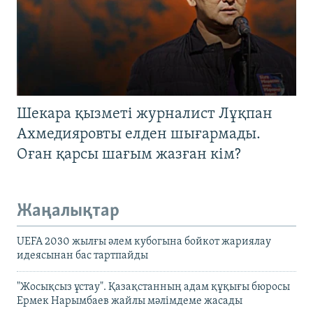
Шекара қызметі журналист Лұқпан
Ахмедияровты елден шығармады.
Оған қарсы шағым жазған кім?
Жаңалықтар
UEFA 2030 жылғы әлем кубогына бойкот жариялау
идеясынан бас тартпайды
"Жосықсыз ұстау". Қазақстанның адам құқығы бюросы
Ермек Нарымбаев жайлы мәлімдеме жасады