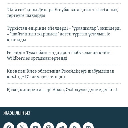
"Әділ сөз" қоры Динара Егеубаеваға қатысты істі ашық
тергеуге шақырды
Түркістан өңірінде әйелдерді – "ұрғашылар", әншілерді
– "шайтанның жаршысы" деген тұрғын ұсталып, іс
қозғалды
Ресейдің Тула облысында дрон шабуылынан кейін
Wildberries орталығы өртенді
Киев пен Киев облысында Ресейдің әуе шабуылынан
кемінде 17 адам қаза тапқан
Қазақ кинорежиссері Ардақ Әмірқұлов дүниеден өтті
ЖАЗЫЛЫҢЫЗ