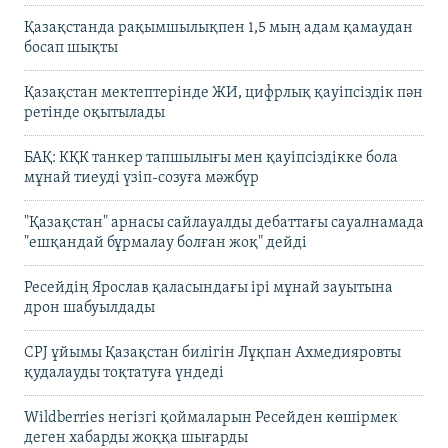
Қазақстанда рақымшылықпен 1,5 мың адам қамаудан
босап шықты
Қазақстан мектептерінде ЖИ, цифрлық қауіпсіздік пән
ретінде оқытылады
БАҚ: КҚК танкер тапшылығы мен қауіпсіздікке бола
мұнай тиеуді үзіп-созуға мәжбүр
"Қазақстан" арнасы сайлауалды дебаттағы сауалнамада
"ешқандай бұрмалау болған жоқ" дейді
Ресейдің Ярослав қаласындағы ірі мұнай зауытына
дрон шабуылдады
CPJ ұйымы Қазақстан билігін Лұқпан Ахмедияровты
қудалауды тоқтатуға үндеді
Wildberries негізгі қоймаларын Ресейден көшірмек
деген хабарды жоққа шығарды