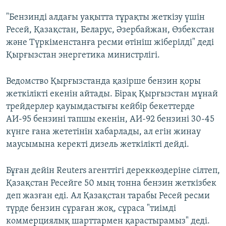
"Бензинді алдағы уақытта тұрақты жеткізу үшін
Ресей, Қазақстан, Беларус, Әзербайжан, Өзбекстан
және Түркіменстанға ресми өтініш жіберілді" деді
Қырғызстан энергетика министрлігі.
Ведомство Қырғызстанда қазірше бензин қоры
жеткілікті екенін айтады. Бірақ Қырғызстан мұнай
трейдерлер қауымдастығы кейбір бекеттерде
АИ-95 бензині тапшы екенін, АИ-92 бензині 30-45
күнге ғана жететінін хабарлады, ал егін жинау
маусымына керекті дизель жеткілікті дейді.
Бұған дейін Reuters агенттігі дереккөздеріне сілтеп,
Қазақстан Ресейге 50 мың тонна бензин жеткізбек
деп жазған еді. Ал Қазақстан тарабы Ресей ресми
түрде бензин сұраған жоқ, сұраса "тиімді
коммерциялық шарттармен қарастырамыз" деді.