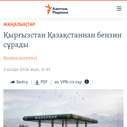
Accessibility
links
Skip
ЖАҢАЛЫҚТАР
to
ЖАҢАЛЫҚТАР
Қырғызстан Қазақстаннан бензин
main
САЯСАТ
content
сұрады
AZATTYQTV
Skip
to
Reuters агенттігі
ҚАҢТАР ОҚИҒАСЫ
main
2 шілде 2026 жыл, 15:43
АДАМ ҚҰҚЫҚТАРЫ
Navigation
Skip
ӘЛЕУМЕТ
Бөлісу
PDF
VPN-сіз оқу
to
ӘЛЕМ
Search
АРНАЙЫ ЖОБАЛАР
Русский