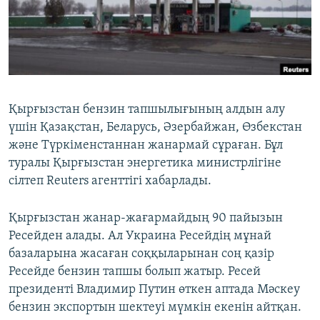
ЖАЗЫЛЫҢЫЗ
Басқа тілдерде
Қырғызстан бензин тапшылығының алдын алу
үшін Қазақстан, Беларусь, Әзербайжан, Өзбекстан
және Түркіменстаннан жанармай сұраған. Бұл
туралы Қырғызстан энергетика министрлігіне
сілтеп Reuters агенттігі хабарлады.
Қырғызстан жанар-жағармайдың 90 пайызын
Ресейден алады. Ал Украина Ресейдің мұнай
базаларына жасаған соққыларынан соң қазір
Ресейде бензин тапшы болып жатыр. Ресей
президенті Владимир Путин өткен аптада Мәскеу
бензин экспортын шектеуі мүмкін екенін айтқан.