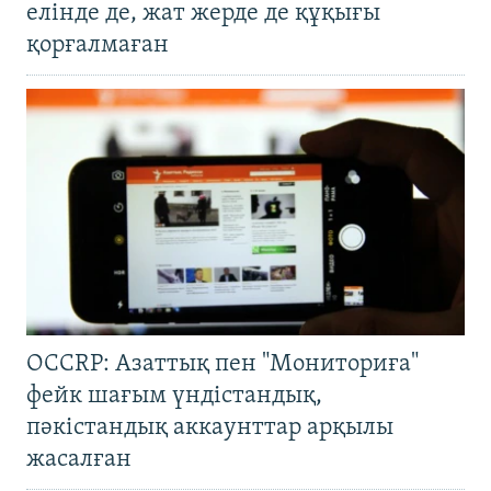
елінде де, жат жерде де құқығы
қорғалмаған
OCCRP: Азаттық пен "Мониториға"
фейк шағым үндістандық,
пәкістандық аккаунттар арқылы
жасалған