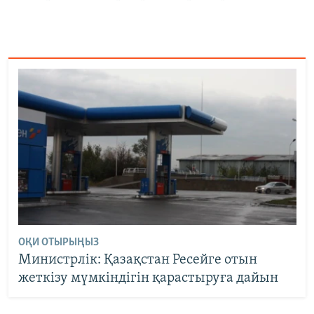
ОҚИ ОТЫРЫҢЫЗ
Министрлік: Қазақстан Ресейге отын
жеткізу мүмкіндігін қарастыруға дайын