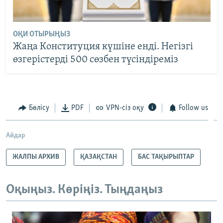
ОҚИ ОТЫРЫҢЫЗ
Жаңа Конституция күшіне енді. Негізгі
өзгерістерді 500 сөзбен түсіндіреміз
Бөлісу
PDF
VPN-сіз оқу
Follow us
Айдар
ЖАЛПЫ АРХИВ
ҚАЗАҚСТАН
БАС ТАҚЫРЫПТАР
Оқыңыз. Көріңіз. Тыңдаңыз