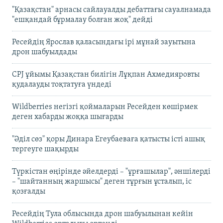
"Қазақстан" арнасы сайлауалды дебаттағы сауалнамада
"ешқандай бұрмалау болған жоқ" дейді
Ресейдің Ярослав қаласындағы ірі мұнай зауытына
дрон шабуылдады
CPJ ұйымы Қазақстан билігін Лұқпан Ахмедияровты
қудалауды тоқтатуға үндеді
Wildberries негізгі қоймаларын Ресейден көшірмек
деген хабарды жоққа шығарды
"Әділ сөз" қоры Динара Егеубаеваға қатысты істі ашық
тергеуге шақырды
Түркістан өңірінде әйелдерді – "ұрғашылар", әншілерді
– "шайтанның жаршысы" деген тұрғын ұсталып, іс
қозғалды
Ресейдің Тула облысында дрон шабуылынан кейін