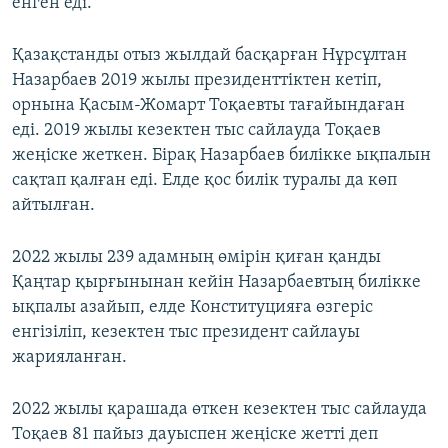
енген еді.
Қазақстанды отыз жылдай басқарған Нұрсұлтан
Назарбаев 2019 жылы президенттіктен кетіп,
орнына Қасым-Жомарт Тоқаевты тағайындаған
еді. 2019 жылы кезектен тыс сайлауда Тоқаев
жеңіске жеткен. Бірақ Назарбаев билікке ықпалын
сақтап қалған еді. Елде қос билік туралы да көп
айтылған.
2022 жылы 239 адамның өмірін қиған қанды
Қаңтар қырғынынан кейін Назарбаевтың билікке
ықпалы азайып, елде Конституцияға өзгеріс
енгізіліп, кезектен тыс президент сайлауы
жарияланған.
2022 жылы қарашада өткен кезектен тыс сайлауда
Тоқаев 81 пайыз дауыспен жеңіске жетті деп