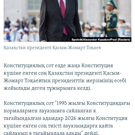
ЖАЗЫЛЫҢЫЗ
Басқа тілдерде
Қазақстан президенті Қасым-Жомарт Тоқаев
Конституциялық сот елде жаңа Конституция
күшіне енген соң Қазақстан президенті Қасым-
Жомарт Тоқаевтың президенттік мерзімінің есебі
жойылады деген тұжырымға келді.
Конституциялық сот "1995 жылғы Конституциядағы
нормалармен лауазымға сайланған я
тағайындалған адамдар 2026 жылғы Конституция
күшіне енген соң тиісті лауазымдарға қайта
сайланып я тағайындала алады" дейді.