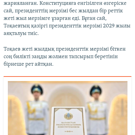
жарияланған. Конституцияға енгізілген өзгеріске
сай, президенттің мерзімі бес жылдан бір реттік
жеті жыл мерзімге ұзарған еді. Бұған сай,
Тоқаевтың қазіргі президенттік мерзімі 2029 жылы
аяқталуы тиіс.
Тоқаев жеті жылдық президенттік мерзімі біткен
соң билікті заңды жолмен тапсырып беретінін
бірнеше рет айтқан.