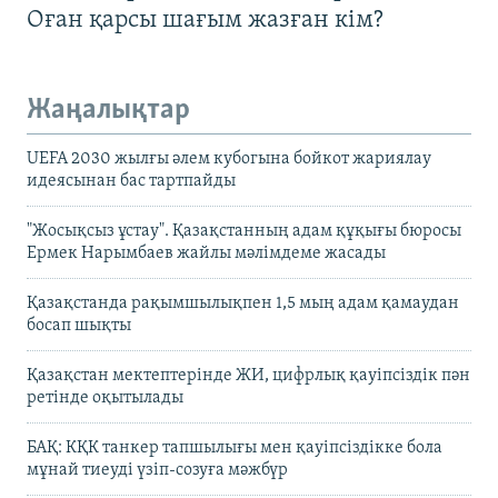
Оған қарсы шағым жазған кім?
Жаңалықтар
UEFA 2030 жылғы әлем кубогына бойкот жариялау
идеясынан бас тартпайды
"Жосықсыз ұстау". Қазақстанның адам құқығы бюросы
Ермек Нарымбаев жайлы мәлімдеме жасады
Қазақстанда рақымшылықпен 1,5 мың адам қамаудан
босап шықты
Қазақстан мектептерінде ЖИ, цифрлық қауіпсіздік пән
ретінде оқытылады
БАҚ: КҚК танкер тапшылығы мен қауіпсіздікке бола
мұнай тиеуді үзіп-созуға мәжбүр