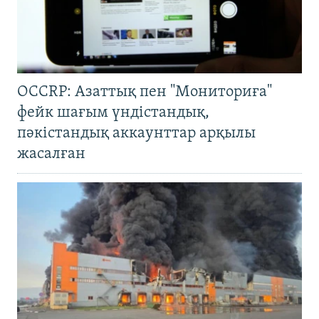
OCCRP: Азаттық пен "Мониториға"
фейк шағым үндістандық,
пәкістандық аккаунттар арқылы
жасалған