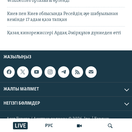
Wildberries орталығы өртенді
Киев пен Киев облысында Ресейдің әуе шабуылынан
кемінде 17 адам қаза тапқан
Қазақ кинорежиссері Ардақ Әмірқұлов дүниеден өтті
ЖАЗЫЛЫҢЫЗ
ЖАЛПЫ МӘЛІМЕТ
НЕГІЗГІ БӨЛІМДЕР
Азат Еуропа / Азаттық радиосы © 2026, Inc. | Барлық
құқықтары қорғалған
LIVE
РУС