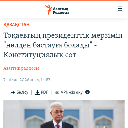
Accessibility
links
Skip
ҚАЗАҚСТАН
to
ЖАҢАЛЫҚТАР
Тоқаевтың президенттік мерзімін
main
САЯСАТ
content
"нөлден бастауға болады" -
AZATTYQTV
Skip
Конституциялық сот
to
ҚАҢТАР ОҚИҒАСЫ
main
Азаттық радиосы
АДАМ ҚҰҚЫҚТАРЫ
Navigation
Skip
7 шілде 2026 жыл, 14:57
ӘЛЕУМЕТ
to
ӘЛЕМ
Бөлісу
PDF
VPN-сіз оқу
Search
АРНАЙЫ ЖОБАЛАР
Русский