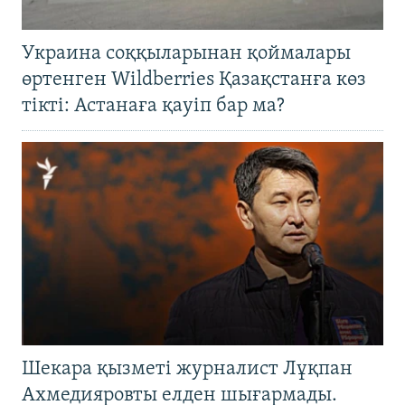
Украина соққыларынан қоймалары
өртенген Wildberries Қазақстанға көз
тікті: Астанаға қауіп бар ма?
Шекара қызметі журналист Лұқпан
Ахмедияровты елден шығармады.