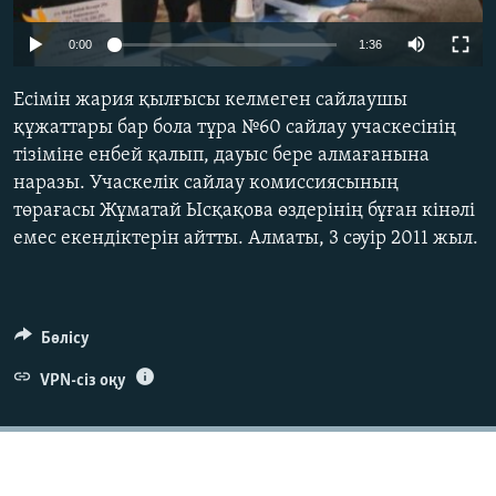
ЖАЗЫЛЫҢЫЗ
0:00
1:36
Есімін жария қылғысы келмеген сайлаушы
Басқа тілдерде
құжаттары бар бола тұра №60 сайлау учаскесінің
тізіміне енбей қалып, дауыс бере алмағанына
наразы. Учаскелік сайлау комиссиясының
төрағасы Жұматай Ысқақова өздерінің бұған кінәлі
емес екендіктерін айтты. Алматы, 3 сәуір 2011 жыл.
Бөлісу
VPN-сіз оқу