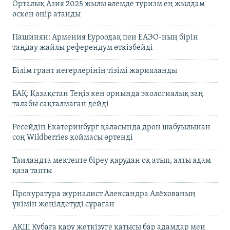
Орталық Азия 2025 жылы әлемде туризм ең жылдам
өскен өңір атанды
Пашинян: Армения Еуроодақ пен ЕАЭО-ның бірін
таңдау жайлы референдум өткізбейді
Білім грант иегерлерінің тізімі жарияланды
БАҚ: Қазақстан Теңіз кен орнында экологиялық заң
талабы сақталмаған дейді
Ресейдің Екатеринбург қаласында дрон шабуылынан
соң Wildberries қоймасы өртенді
Таиландта мектепте біреу қарудан оқ атып, алты адам
қаза тапты
Прокуратура журналист Александра Алёхованың
үкімін жеңілдетуді сұраған
АҚШ Кубаға қару жеткізуге қатысы бар адамдар мен