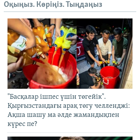
Оқыңыз. Көріңіз. Тыңдаңыз
"Басқалар ішпес үшін төгейік".
Қырғызстандағы арақ төгу челленджі:
Ақша шашу ма әлде жамандықпен
күрес пе?