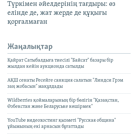
Түркімен әйелдерінің тағдыры: өз
елінде де, жат жерде де құқығы
қорғалмаған
Жаңалықтар
Қайрат Сатыбалдыға тиесілі "Байсат" базары бір
жылдан кейін аукционда сатылды
АҚШ сенаты Ресейге санкция салатын "Линдси Грэм
заң жобасын" мақұлдады
Wildberries қоймаларының бір бөлігін "Қазақстан,
Өзбекстан және Беларуське көшірмек"
YouTube видеохостинг қызметі "Русская община"
ұйымының екі арнасын бұғаттады