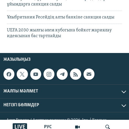
ұйымдарға санкция салды
Ұлыбритания Ресейдің алты банкіне санкция салды
UEFA 2030 жылғы әлем кубогына бойкот жариялау
идеясынан бас тартпайды
ЖАЗЫЛЫҢЫЗ
ЖАЛПЫ МӘЛІМЕТ
НЕГІЗГІ БӨЛІМДЕР
Азат Еуропа / Азаттық радиосы © 2026, Inc. | Барлық
құқықтары қорғалған
LIVE
РУС