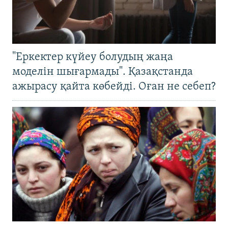
"Еркектер күйеу болудың жаңа
моделін шығармады". Қазақстанда
ажырасу қайта көбейді. Оған не себеп?