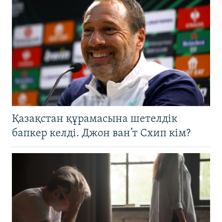
Қазақстан құрамасына шетелдік
бапкер келді. Джон ван’т Схип кім?