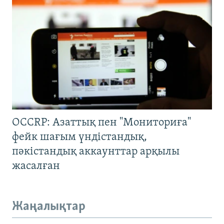
OCCRP: Азаттық пен "Мониториға"
фейк шағым үндістандық,
пәкістандық аккаунттар арқылы
жасалған
Жаңалықтар