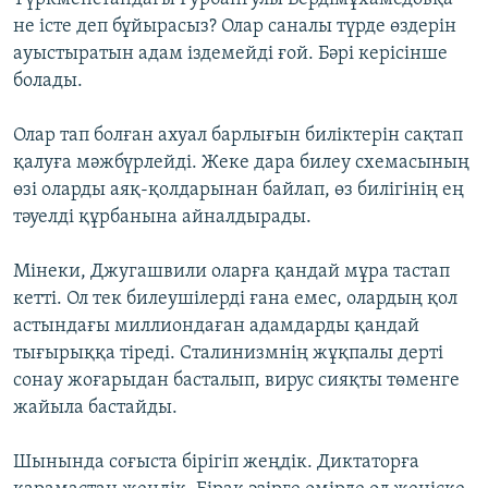
не істе деп бұйырасыз? Олар саналы түрде өздерін
ауыстыратын адам іздемейді ғой. Бәрі керісінше
болады.
Олар тап болған ахуал барлығын биліктерін сақтап
қалуға мәжбүрлейді. Жеке дара билеу схемасының
өзі оларды аяқ-қолдарынан байлап, өз билігінің ең
тәуелді құрбанына айналдырады.
Мінеки, Джугашвили оларға қандай мұра тастап
кетті. Ол тек билеушілерді ғана емес, олардың қол
астындағы миллиондаған адамдарды қандай
тығырыққа тіреді. Сталинизмнің жұқпалы дерті
сонау жоғарыдан басталып, вирус сияқты төменге
жайыла бастайды.
Шынында соғыста бірігіп жеңдік. Диктаторға