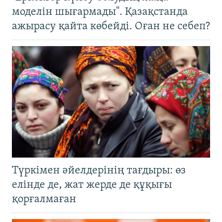
моделін шығармады". Қазақстанда
ажырасу қайта көбейді. Оған не себеп?
Түркімен әйелдерінің тағдыры: өз
елінде де, жат жерде де құқығы
қорғалмаған