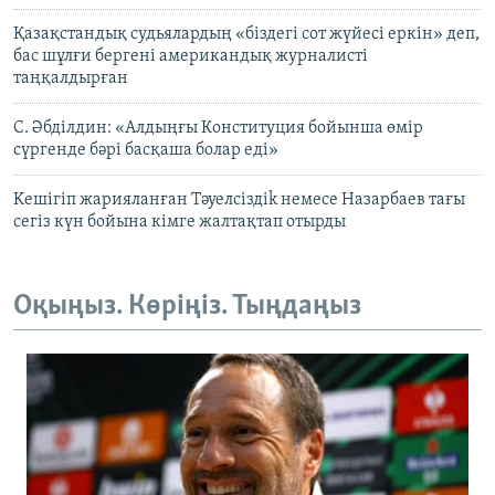
Қазақстандық судьялардың «біздегі сот жүйесі еркін» деп,
бас шұлғи бергені американдық журналисті
таңқалдырған
С. Әбділдин: «Алдыңғы Конституция бойынша өмір
сүргенде бәрі басқаша болар еді»
Kешігіп жарияланған Тәуелсіздіk немесе Назарбаев тағы
сегіз күн бойына кімге жалтақтап отырды
Оқыңыз. Көріңіз. Тыңдаңыз