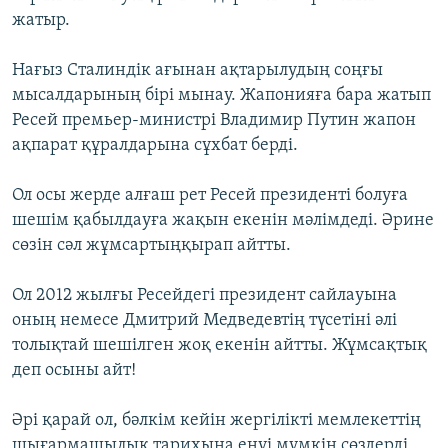
жатыр.
Нағыз Сталиндік ағынан ақтарылудың соңғы
мысалдарының бірі мынау. Жапонияға бара жатып
Ресей премьер-министрі Владимир Путин жапон
ақпарат құралдарына сұхбат берді.
Ол осы жерде алғаш рет Ресей президенті болуға
шешім қабылдауға жақын екенін мәлімдеді. Әрине
сөзін сәл жұмсартыңқырап айтты.
Ол 2012 жылғы Ресейдегі президент сайлауына
оның немесе Дмитрий Медведевтің түсетіні әлі
толықтай шешілген жоқ екенін айтты. Жұмсақтық
деп осыны айт!
Әрі қарай ол, бәлкім кейін жергілікті мемлекеттің
шығармашылық тарихына енуі мүмкін сөздерді