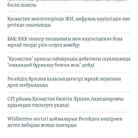
босап шықты
Қазақстан мектептерінде ЖИ, цифрлық қауіпсіздік пән
ретінде оқытылады
БАҚ: КҚК танкер тапшылығы мен қауіпсіздікке бола
мұнай тиеуді үзіп-созуға мәжбүр
"Қазақстан" арнасы сайлауалды дебаттағы сауалнамада
"ешқандай бұрмалау болған жоқ" дейді
Ресейдің Ярослав қаласындағы ірі мұнай зауытына
дрон шабуылдады
CPJ ұйымы Қазақстан билігін Лұқпан Ахмедияровты
қудалауды тоқтатуға үндеді
Wildberries негізгі қоймаларын Ресейден көшірмек
деген хабарды жоққа шығарды