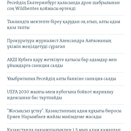
Ресейдің Екатеринбург қаласында дрон шабуылынан
соң Wildberries қоймасы өртенді
Таиландта мектепте біреу қарудан оқ атып, алты адам
қаза тапты
Прокуратура журналист Александра Алёхованың
үкімін жеңілдетуді сұраған
АҚШ Кубаға қару жеткізуге қатысы бар адамдар мен
ұйымдарға санкция салды
Ұлыбритания Ресейдің алты банкіне санкция салды
UEFA 2030 жылғы әлем кубогына бойкот жариялау
идеясынан бас тартпайды
"Жосықсыз ұстау". Қазақстанның адам құқығы бюросы
Ермек Нарымбаев жайлы мәлімдеме жасады
Қазақстанда рақымшылықпен 1,5 мың адам қамаудан