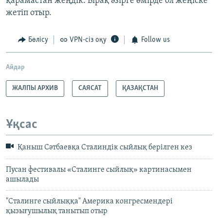
қарамастан жеңдік. Бірақ әзірге өмірде ол жеңіске
жетіп отыр.
Бөлісу
VPN-сіз оқу
Follow us
Айдар
ЖАЛПЫ АРХИВ
САЯСАТ
ҚАЗАҚСТАН
Ұқсас
Қаныш Сәтбаевқа Сталиндік сыйлық берілген кез
Пусан фестивалы «Сталинге сыйлық» картинасымен
ашылады
"Сталинге сыйлыққа" Америка конгресмендері
қызығушылық танытып отыр