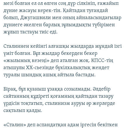
мезі болған ел ол өлген соң дүр сілкініп, ғажайып
дүние жасауы керек-тін. Қайтадан туғандай
болып, Джугашвили мен оның айналасындағылар
дүниеге әкелген барлық зұлымдықты түбірімен
жұлып тастауы тиіс еді.
Сталиннен кейінгі алғашқы жылдарда мұндай ізгі
үміт болған. Бұл жылдар бекерден бекер
«жылымық кезеңі» деп аталған жоқ. КПСС-тің
атышулы ХХ-сьезінде бүкілхалықтық жендет
туралы шындық ашық айтыла бастады.
Бірақ, бұл қуаныш ұзаққа созылмады. Әлдебір
сайтанның құдіреті қоғамның қайтадан тазару
үрдісін тоқтатып, сталинизм ауруы әр жерлерде
сақталып қалды.
«Сталин» деп аспандатқан адам іргесін бекіткен