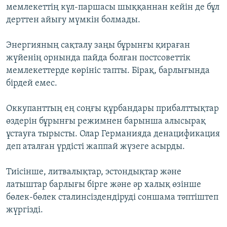
мемлекеттің күл-паршасы шыққаннан кейін де бұл
дерттен айығу мүмкін болмады.
Энергияның сақталу заңы бұрынғы қираған
жүйенің орнында пайда болған постсоветтік
мемлекеттерде көрініс тапты. Бірақ, барлығында
бірдей емес.
Оккупанттың ең соңғы құрбандары прибалттықтар
өздерін бұрынғы режимнен барынша алысырақ
ұстауға тырысты. Олар Германияда денацификация
деп аталған үрдісті жаппай жүзеге асырды.
Тиісінше, литвалықтар, эстондықтар және
латыштар барлығы бірге және әр халық өзінше
бөлек-бөлек сталинсіздендіруді соншама тәптіштеп
жүргізді.