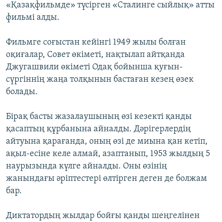
«Қазақфильмде» түсірген «Сталинге сыйлық» атты
фильмі алды.
Фильмге соғыстан кейінгі 1949 жылы болған
оқиғалар, Совет өкіметі, нақтылап айтқанда
Джугашвили өкіметі Одақ бойынша қуғын-
сүргіннің жаңа толқынын бастаған кезең өзек
болады.
Бірақ басты жазалаушының өзі кезекті қанды
қасаптың құрбанына айналды. Дәрігерлердің
айтуына қарағанда, оның өзі де миына қан кетіп,
ақыл-есіне келе алмай, азаптанып, 1953 жылдың 5
наурызында күлге айналды. Оны өзінің
жанындағы әріптестері өлтірген деген де болжам
бар.
Диктатордың жылдар бойғы қанды шеңгелінен