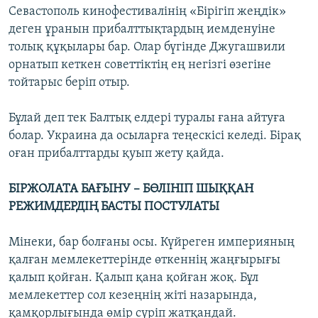
Севастополь кинофестивалінің «Бірігіп жеңдік»
деген ұранын прибалттықтардың иемденуіне
толық құқылары бар. Олар бүгінде Джугашвили
орнатып кеткен советтіктің ең негізгі өзегіне
тойтарыс беріп отыр.
Бұлай деп тек Балтық елдері туралы ғана айтуға
болар. Украина да осыларға теңескісі келеді. Бірақ
оған прибалттарды қуып жету қайда.
БІРЖОЛАТА БАҒЫНУ – БӨЛІНІП ШЫҚҚАН
РЕЖИМДЕРДІҢ БАСТЫ ПОСТУЛАТЫ
Мінеки, бар болғаны осы. Күйреген империяның
қалған мемлекеттерінде өткеннің жаңғырығы
қалып қойған. Қалып қана қойған жоқ. Бұл
мемлекеттер сол кезеңнің жіті назарында,
қамқорлығында өмір сүріп жатқандай.