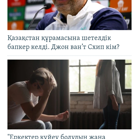
Қазақстан құрамасына шетелдік
бапкер келді. Джон ван’т Схип кім?
"Еркектер күйеу болудың жаңа