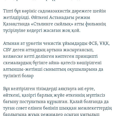
Тіпті бұл көрініс садомазахистік дәрежеге шейін
жетілдірілді. Өйткені Астанадағы режим
Қазақстанда «Сталинге сыйлық» атты фильмнің
түсірілуіне кедергі жасаған жоқ қой.
Атынан ат үркетін чекистік ұйымдарды ФСБ, ҰҚК,
СБУ деген аттардың артына жасырғансып,
келмеске кетті делінген көптеген принципті
схемалардың бүгінге айна-қатесіз көшірілгені
алтыншы-жетінші сыныптың оқушыларына да
түсінікті болар
Бұл келтірілген тізімдерді аяқтауға әлі ерте,
өйткені, қазіргі барлық жүйе өткеннің мүлтіксіз
бағыну постулатына құрылған. Қалай болғанда да
туған совет елінен бөлініп шыққан мемлекеттердің
барлығына жуық режимдер осыған ұмтылып