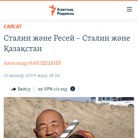
Accessibility
links
Skip
САЯСАТ
to
ЖАҢАЛЫҚТАР
Сталин және Ресей – Сталин және
main
САЯСАТ
content
Қазақстан
AZATTYQTV
Skip
to
Александр НАРОДЕЦКИЙ
ҚАҢТАР ОҚИҒАСЫ
main
15 мамыр 2009 жыл, 18:54
АДАМ ҚҰҚЫҚТАРЫ
Navigation
Skip
ӘЛЕУМЕТ
Бөлісу
VPN-сіз оқу
to
ӘЛЕМ
Search
АРНАЙЫ ЖОБАЛАР
Русский