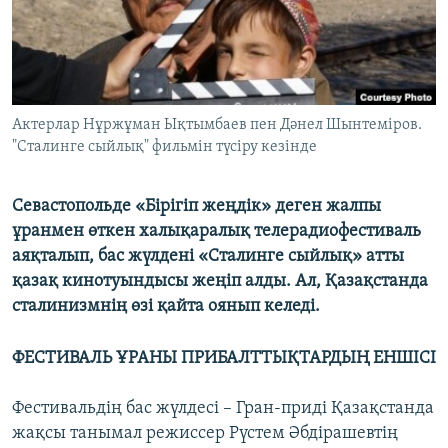
ЖАЗЫЛЫҢЫЗ
Басқа тілдерде
Актерлар Нұржұман Ықтымбаев пен Дәнел Шынтеміров.
"Сталинге сыйлық" фильмін түсіру кезінде
Севастопольде «Бірігіп жеңдік» деген жалпы
ұранмен өткен халықаралық телерадиофестиваль
аяқталып, бас жүлдені «Сталинге сыйлық» атты
қазақ кинотуындысы жеңіп алды. Ал, Қазақстанда
сталинизмнің өзі қайта оянып келеді.
ФЕСТИВАЛЬ ҰРАНЫ ПРИБАЛТТЫҚТАРДЫҢ ЕНШІСІ
Фестивальдің бас жүлдесі – Гран-приді Қазақстанда
жақсы танымал режиссер Рүстем Әбдірашевтің