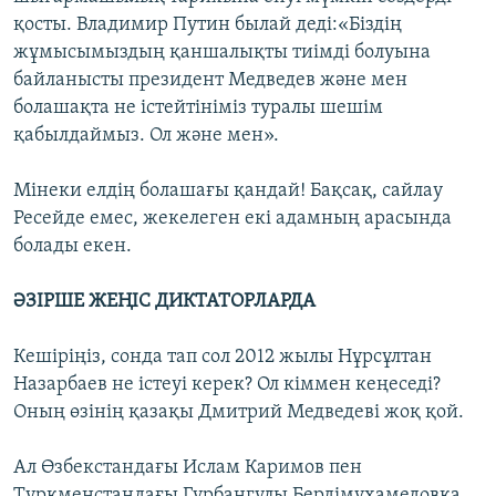
қосты. Владимир Путин былай деді:«Біздің
жұмысымыздың қаншалықты тиімді болуына
байланысты президент Медведев және мен
болашақта не істейтініміз туралы шешім
қабылдаймыз. Ол және мен».
Мінеки елдің болашағы қандай! Бақсақ, сайлау
Ресейде емес, жекелеген екі адамның арасында
болады екен.
ӘЗІРШЕ ЖЕҢІС ДИКТАТОРЛАРДА
Кешіріңіз, сонда тап сол 2012 жылы Нұрсұлтан
Назарбаев не істеуі керек? Ол кіммен кеңеседі?
Оның өзінің қазақы Дмитрий Медведеві жоқ қой.
Ал Өзбекстандағы Ислам Каримов пен
Түркменстандағы Гурбангулы Бердімұхамедовқа