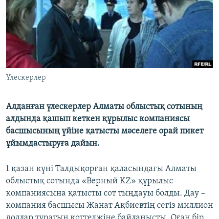
ЖАЗЫЛЫҢЫЗ
Басқа тілдерде
Үлескерлер
Алданған үлескерлер Алматы облыстық сотының
алдында қашып кеткен құрылыс компаниясы
басшысының үйіне қатысты мәселеге орай пикет
ұйымдастыруға дайын.
1 қазан күні Талдықорған қаласындағы Алматы
облыстық сотында «Верный KZ» құрылыс
компаниясына қатысты сот тыңдауы болды. Дау –
компания басшысы Жанат Ақбиевтің сегіз миллион
доллар тұратын коттеджіне байланысты. Оған бір