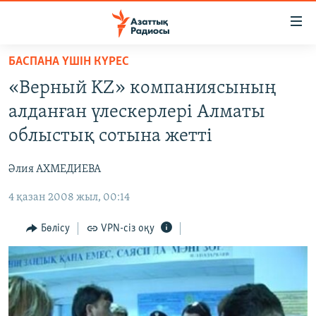
Accessibility
links
Skip
БАСПАНА ҮШІН КҮРЕС
to
ЖАҢАЛЫҚТАР
«Верный KZ» компаниясының
main
САЯСАТ
content
алданған үлескерлері Алматы
AZATTYQTV
Skip
облыстық сотына жетті
to
ҚАҢТАР ОҚИҒАСЫ
main
Әлия АХМЕДИЕВА
АДАМ ҚҰҚЫҚТАРЫ
Navigation
Skip
4 қазан 2008 жыл, 00:14
ӘЛЕУМЕТ
to
ӘЛЕМ
Бөлісу
VPN-сіз оқу
Search
АРНАЙЫ ЖОБАЛАР
Русский