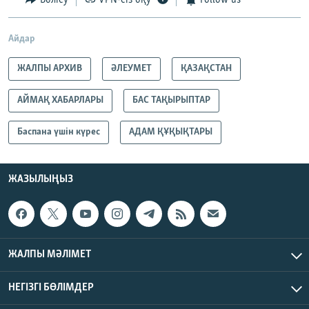
Бөлісу
VPN-сіз оқу
Follow us
Айдар
ЖАЛПЫ АРХИВ
ӘЛЕУМЕТ
ҚАЗАҚСТАН
АЙМАҚ ХАБАРЛАРЫ
БАС ТАҚЫРЫПТАР
Баспана үшін күрес
АДАМ ҚҰҚЫҚТАРЫ
ЖАЗЫЛЫҢЫЗ
ЖАЛПЫ МӘЛІМЕТ
НЕГІЗГІ БӨЛІМДЕР