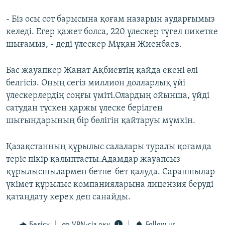
- Біз осы сот барысына қоғам назарын аударғымыз
келеді. Егер қажет болса, 220 үлескер түгел пикетке
шығамыз, - деді үлескер Мұқан Жиенбаев.
Бас жауапкер Жанат Ақбиевтің қайда екені әлі
белгісіз. Оның сегіз миллион долларлық үйі
үлескерлердің соңғы үміті.Олардың ойынша, үйді
сатудан түскен қаржы үлеске берілген
шығындарының бір бөлігін қайтаруы мүмкін.
Қазақстанның құрылыс салалары туралы қоғамда
теріс пікір қалыптасты.Адамдар жауапсыз
құрылысшылармен бетпе-бет қалуда. Сарапшылар
үкімет құрылыс компанияларына лицензия беруді
қатаңдату керек деп санайды.