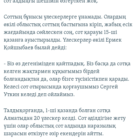
сот алдыңғы шешімін өзгерткен жоқ.
Соттың бұнысы үлескерлерге ұнамады. Олардың
өкілі облыстық соттың бастығына кіріп, жабық есік
жағдайында сөйлескен соң, сот қарауы 15-ші
қазанға ауыстырылды. Үлескерлер өкілі Ермек
Қойшыбаев былай дейді:
- Біз өз дегенімізден қайтпадық. Біз басқа да сотқа
келген жақтармен құқығымыз бірдей
болғандықтан да, олар бізге түсіністікпен қарады.
Келесі сот отырысында қорғаушымыз Сергей
Уткин келеді деп ойлаймыз.
Талдықорғанда, 1-ші қазанда болған сотқа
Алматыдан 20 үлескер келді. Сот әділдігіне жету
үшін олар облыстық сот алдында наразылық
шарасын өткізуге әзір екендерін айтты.