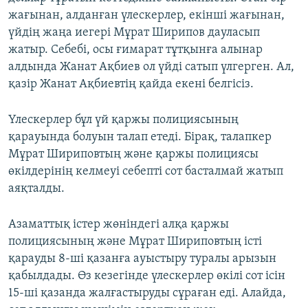
жағынан, алданған үлескерлер, екінші жағынан,
үйдің жаңа иегері Мұрат Ширипов дауласып
жатыр. Себебі, осы ғимарат тұтқынға алынар
алдында Жанат Ақбиев ол үйді сатып үлгерген. Ал,
қазір Жанат Ақбиевтің қайда екені белгісіз.
Үлескерлер бұл үй қаржы полициясының
қарауында болуын талап етеді. Бірақ, талапкер
Мұрат Шириповтың және қаржы полициясы
өкілдерінің келмеуі себепті сот басталмай жатып
аяқталды.
Азаматтық істер жөніндегі алқа қаржы
полициясының және Мұрат Шириповтың істі
қарауды 8-ші қазанға ауыстыру туралы арызын
қабылдады. Өз кезегінде үлескерлер өкілі сот ісін
15-ші қазанда жалғастыруды сұраған еді. Алайда,