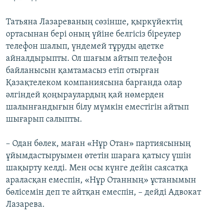
Татьяна Лазареваның сөзінше, қыркүйектің
ортасынан бері оның үйіне белгісіз біреулер
телефон шалып, үндемей тұруды әдетке
айналдырыпты. Ол шағым айтып телефон
байланысын қамтамасыз етіп отырған
Қазақтелеком компаниясына барғанда олар
әлгіндей қоңыраулардың қай нөмерден
шалынғандығын білу мүмкін еместігін айтып
шығарып салыпты.
– Одан бөлек, маған «Нұр Отан» партиясының
ұйымдастыруымен өтетін шараға қатысу үшін
шақырту келді. Мен осы күнге дейін саясатқа
араласқан емеспін, «Нұр Отанның» ұстанымын
бөлісемін деп те айтқан емеспін, – дейді Адвокат
Лазарева.