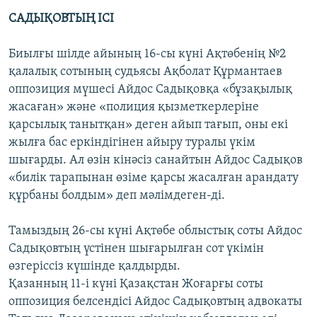
САДЫҚОВТЫҢ ІСІ
Биылғы шілде айының 16-сы күні Ақтөбенің №2
қалалық сотының судьясы Ақболат Құрмантаев
оппозиция мүшесі Айдос Садықовқа «бұзақылық
жасаған» және «полиция қызметкерлеріне
қарсылық танытқан» деген айып тағып, оны екі
жылға бас еркіндігінен айыру туралы үкім
шығарды. Ал өзін кінәсіз санайтын Айдос Садықов
«билік тарапынан өзіме қарсы жасалған арандату
құрбаны болдым» деп мәлімдеген-ді.
Тамыздың 26-сы күні Ақтөбе облыстық соты Айдос
Садықовтың үстінен шығарылған сот үкімін
өзгеріссіз күшінде қалдырды.
Қазанның 11-і күні Қазақстан Жоғарғы соты
оппозиция белсендісі Айдос Садықовтың адвокаты