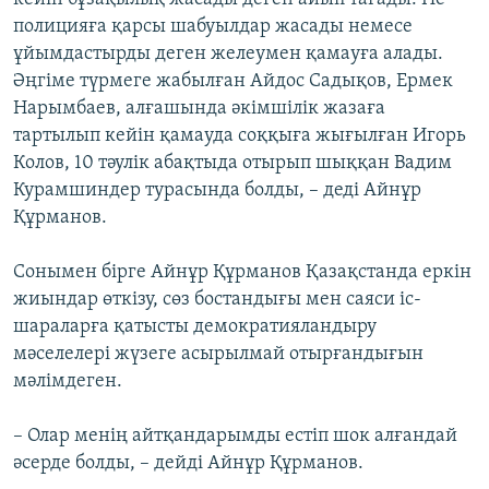
полицияға қарсы шабуылдар жасады немесе
ұйымдастырды деген желеумен қамауға алады.
Әңгіме түрмеге жабылған Айдос Садықов, Ермек
Нарымбаев, алғашында әкімшілік жазаға
тартылып кейін қамауда соққыға жығылған Игорь
Колов, 10 тәулік абақтыда отырып шыққан Вадим
Курамшиндер турасында болды, – деді Айнұр
Құрманов.
Сонымен бірге Айнұр Құрманов Қазақстанда еркін
жиындар өткізу, сөз бостандығы мен саяси іс-
шараларға қатысты демократияландыру
мәселелері жүзеге асырылмай отырғандығын
мәлімдеген.
– Олар менің айтқандарымды естіп шок алғандай
әсерде болды, – дейді Айнұр Құрманов.