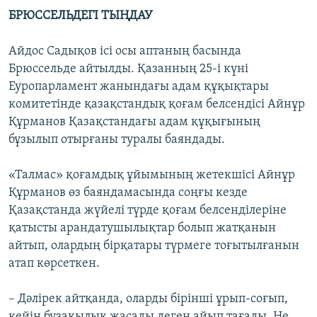
БРЮССЕЛЬДЕГІ ТЫҢДАУ
Айдос Садықов ісі осы аптаның басында
Брюссельде айтылды. Қазанның 25-і күні
Еуропарламент жанындағы адам құқықтары
комитетінде қазақстандық қоғам белсендісі Айнұр
Құрманов Қазақстандағы адам құқығының
бұзылып отырғаны туралы баяндады.
«Талмас» қоғамдық ұйымының жетекшісі Айнұр
Құрманов өз баяндамасында соңғы кезде
Қазақстанда жүйелі түрде қоғам белсенділеріне
қатысты арандатушылықтар болып жатқанын
айтып, олардың бірқатары түрмеге тоғытылғанын
атап көрсеткен.
– Дәлірек айтқанда, оларды бірінші ұрып-соғып,
кейін бұзақылық жасады деген айып тағады. Не