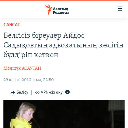
Accessibility
links
Skip
САЯСАТ
to
ЖАҢАЛЫҚТАР
Белгісіз біреулер Айдос
main
САЯСАТ
content
Садықовтың адвокатының көлігін
AZATTYQTV
Skip
бүлдіріп кеткен
to
ҚАҢТАР ОҚИҒАСЫ
main
Мәншүк АСАУТАЙ
АДАМ ҚҰҚЫҚТАРЫ
Navigation
Skip
29 қазан 2010 жыл, 22:50
ӘЛЕУМЕТ
to
ӘЛЕМ
Бөлісу
VPN-сіз оқу
Search
АРНАЙЫ ЖОБАЛАР
Русский