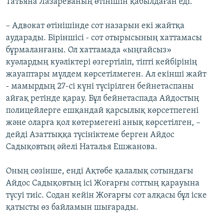
Татьяна Лазареваның өтінішін қабылдаған еді.
– Адвокат өтінішінде сот назарын екі жайтқа
аударады. Біріншісі - сот отырысының хаттамасы
бұрмаланғаны. Ол хаттамада «ыңғайсыз»
куәлардың куәліктері өзгертіліп, тіпті кейбірінің
жауаптары мүлдем көрсетілмеген. Ал екінші жайт
- мамырдың 27-сі күні түсірілген бейнетаспаны
айғақ ретінде қарау. Бұл бейнетаспада Айдостың
полицейлерге ешқандай қарсылық көрсетпегені
және оларға қол көтермегені анық көрсетілген, –
дейді Азаттыққа түсініктеме берген Айдос
Садықовтың әйелі Наталья Ешжанова.
Оның сөзінше, енді Ақтөбе қалалық сотындағы
Айдос Садықовтың ісі Жоғарғы соттың қарауына
түсуі тиіс. Содан кейін Жоғарғы сот алқасы бұл іске
қатысты өз байламын шығарады.