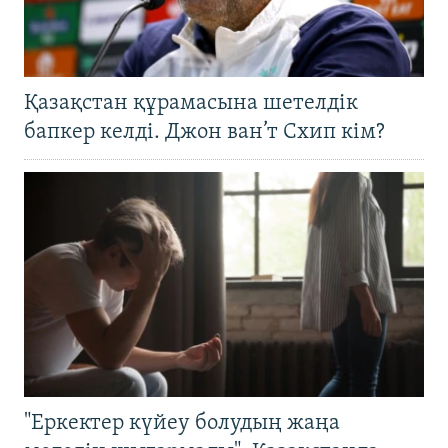
Қазақстан құрамасына шетелдік
бапкер келді. Джон ван’т Схип кім?
"Еркектер күйеу болудың жаңа