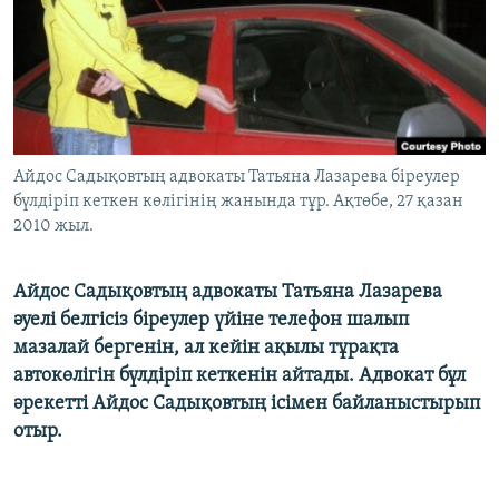
ЖАЗЫЛЫҢЫЗ
Басқа тілдерде
Айдос Садықовтың адвокаты Татьяна Лазарева біреулер
бүлдіріп кеткен көлігінің жанында тұр. Ақтөбе, 27 қазан
2010 жыл.
Айдос Садықовтың адвокаты Татьяна Лазарева
әуелі белгісіз біреулер үйіне телефон шалып
мазалай бергенін, ал кейін ақылы тұрақта
автокөлігін бүлдіріп кеткенін айтады. Адвокат бұл
әрекетті Айдос Садықовтың ісімен байланыстырып
отыр.