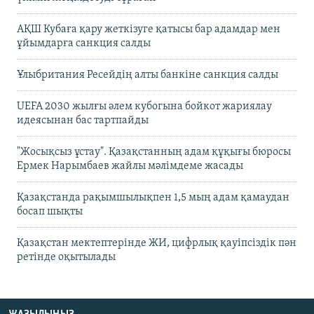
АҚШ Кубаға қару жеткізуге қатысы бар адамдар мен
ұйымдарға санкция салды
Ұлыбритания Ресейдің алты банкіне санкция салды
UEFA 2030 жылғы әлем кубогына бойкот жариялау
идеясынан бас тартпайды
"Жосықсыз ұстау". Қазақстанның адам құқығы бюросы
Ермек Нарымбаев жайлы мәлімдеме жасады
Қазақстанда рақымшылықпен 1,5 мың адам қамаудан
босап шықты
Қазақстан мектептерінде ЖИ, цифрлық қауіпсіздік пән
ретінде оқытылады