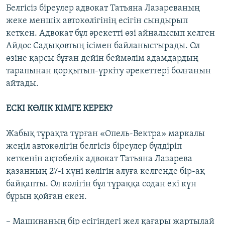
Белгісіз біреулер адвокат Татьяна Лазареваның
жеке меншік автокөлігінің есігін сындырып
кеткен. Адвокат бұл әрекетті өзі айналысып келген
Айдос Садықовтың ісімен байланыстырады. Ол
өзіне қарсы бұған дейін беймәлім адамдардың
тарапынан қорқытып-үркіту әрекеттері болғанын
айтады.
ЕСКІ КӨЛІК КІМГЕ КЕРЕК?
Жабық тұрақта тұрған «Опель-Вектра» маркалы
жеңіл автокөлігін белгісіз біреулер бүлдіріп
кеткенін ақтөбелік адвокат Татьяна Лазарева
қазанның 27-і күні көлігін алуға келгенде бір-ақ
байқапты. Ол көлігін бұл тұраққа содан екі күн
бұрын қойған екен.
– Машинаның бір есігіндегі жел қағары жартылай