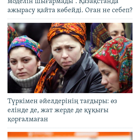
моделін шығармады". Қазақстанда
ажырасу қайта көбейді. Оған не себеп?
Түркімен әйелдерінің тағдыры: өз
елінде де, жат жерде де құқығы
қорғалмаған