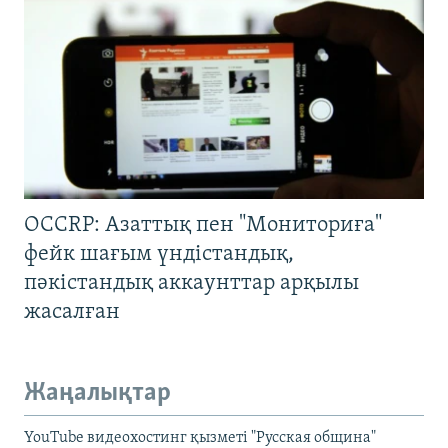
OCCRP: Азаттық пен "Мониториға"
фейк шағым үндістандық,
пәкістандық аккаунттар арқылы
жасалған
Жаңалықтар
YouTube видеохостинг қызметі "Русская община"