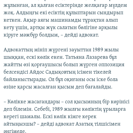
жұлынған, ал қалған есіктерінде желқағар мүлдем
жоқ. Алдыңғы екі есіктің құлыптарын сындырып
кеткен. Ақыр аяғы машинамды тұрақтан алып
кету үшін, артқы жүк салатын бөлігіне арқылы
кіруге мәжбүр болдым, – дейді адвокат.
Адвокаттың мініп жүргені зауыттан 1989 жылы
шыққан, ескі көлік екен. Татьяна Лазарева бұл
жайтты өзі қорғаушысы болып жүрген оппозиция
белсендісі Айдос Садықовтың ісімен тікелей
байланыстырады. Ол бұл оқиғаны осы іске бола
өзіне қарсы жасалған қысым деп бағалайды.
– Көлікке жасағандары – сол қысымның бір көрінісі
деп білемін. Себебі, 1989 жылғы көліктің ұрыларға
керегі шамалы. Ескі көлік кімге керек
айтыңызшы? – дейді адвокат Азатық тілшісімен
әңгімеде.