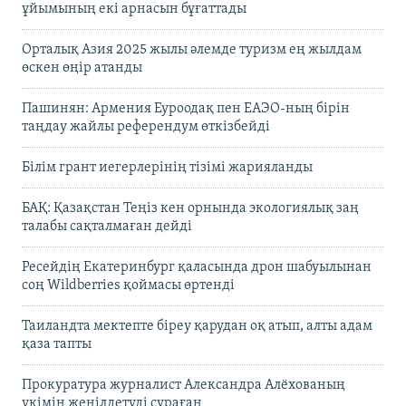
ұйымының екі арнасын бұғаттады
Орталық Азия 2025 жылы әлемде туризм ең жылдам
өскен өңір атанды
Пашинян: Армения Еуроодақ пен ЕАЭО-ның бірін
таңдау жайлы референдум өткізбейді
Білім грант иегерлерінің тізімі жарияланды
БАҚ: Қазақстан Теңіз кен орнында экологиялық заң
талабы сақталмаған дейді
Ресейдің Екатеринбург қаласында дрон шабуылынан
соң Wildberries қоймасы өртенді
Таиландта мектепте біреу қарудан оқ атып, алты адам
қаза тапты
Прокуратура журналист Александра Алёхованың
үкімін жеңілдетуді сұраған