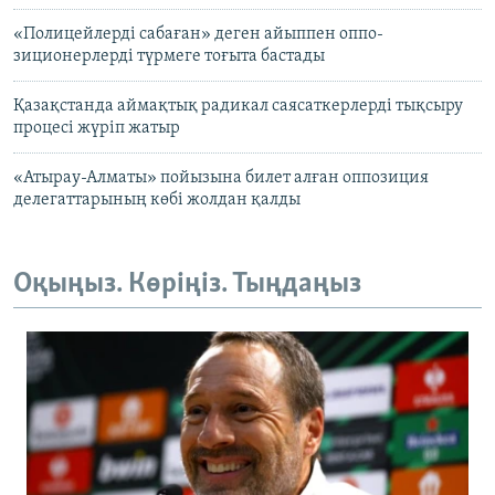
«Полицейлерді сабаған» деген айыппен оппо-
зиционерлерді түрмеге тоғыта бастады
Қазақстанда аймақтық радикал саясаткерлерді тықсыру
процесі жүріп жатыр
«Атырау-Алматы» пойызына билет алған оппозиция
делегаттарының көбі жолдан қалды
Оқыңыз. Көріңіз. Тыңдаңыз