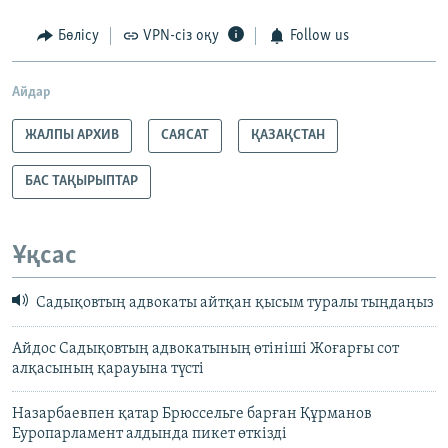
Бөлісу
VPN-сіз оқу
Follow us
Айдар
ЖАЛПЫ АРХИВ
САЯСАТ
ҚАЗАҚСТАН
БАС ТАҚЫРЫПТАР
Ұқсас
Садықовтың адвокаты айтқан қысым туралы тыңдаңыз
Айдос Садықовтың адвокатының өтініші Жоғарғы сот
алқасының қарауына түсті
Назарбаевпен қатар Брюссельге барған Құрманов
Еуропарламент алдында пикет өткізді