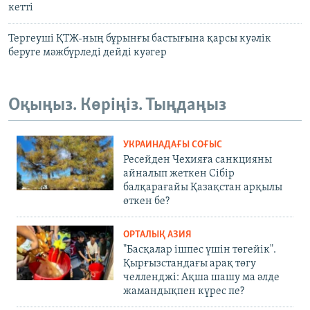
кетті
Тергеуші ҚТЖ-ның бұрынғы бастығына қарсы куәлік
беруге мәжбүрледі дейді куәгер
Оқыңыз. Көріңіз. Тыңдаңыз
УКРАИНАДАҒЫ СОҒЫС
Ресейден Чехияға санкцияны
айналып жеткен Сібір
балқарағайы Қазақстан арқылы
өткен бе?
ОРТАЛЫҚ АЗИЯ
"Басқалар ішпес үшін төгейік".
Қырғызстандағы арақ төгу
челленджі: Ақша шашу ма әлде
жамандықпен күрес пе?