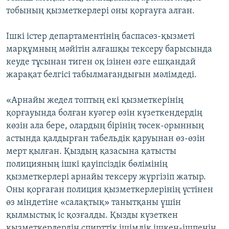
тобының қызметкерлері оны қорғауға алған.
Ішкі істер департаментінің баспасөз-қызметі
марқұмның мәйітін алғашқы тексеру барысында
кеуде тұсынан тиген оқ ізінен өзге ешқандай
жарақат белгісі табылмағандығын мәлімдеді.
«Арнайы жедел топтың екі қызметкерінің
қорғауында болған куәгер өзін күзеткендердің
көзін ала бере, олардың бірінің төсек-орынның
астында қалдырған табельдік қаруынан өз-өзін
мерт қылған. Қыздың қазасына қатысты
полицияның ішкі қауіпсіздік бөлімінің
қызметкерлері арнайы тексеру жүргізіп жатыр.
Оны қорғаған полиция қызметкерлерінің үстінен
өз міндетіне «салақтық» танытқаны үшін
қылмыстық іс қозғалды. Қызды күзеткен
қызметкерлердің спирттік ішімдік ішкен-ішпенін