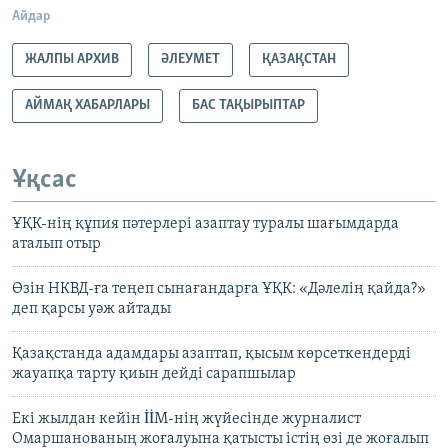
Айдар
ЖАЛПЫ АРХИВ
ӘЛЕУМЕТ
ҚАЗАҚСТАН
АЙМАҚ ХАБАРЛАРЫ
БАС ТАҚЫРЫПТАР
Ұқсас
ҰҚК-нің құпия пәтерлері азаптау туралы шағымдарда
аталып отыр
Өзін НКВД-ға теңеп сынағандарға ҰҚК: «Дәлелің қайда?»
деп қарсы уәж айтады
Қазақстанда адамдары азаптап, қысым көрсеткендерді
жауапқа тарту қиын дейді сарапшылар
Екі жылдан кейін İİМ-нің жүйесінде журналист
Омаршанованың жоғалуына қатысты істің өзі де жоғалып