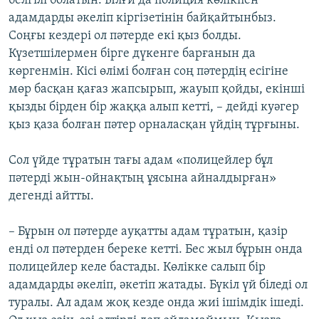
белгілі болатын. Ылғи да полиция көлікпен
адамдарды әкеліп кіргізетінін байқайтынбыз.
Соңғы кездері ол пәтерде екі қыз болды.
Күзетшілермен бірге дүкенге барғанын да
көргенмін. Кісі өлімі болған соң пәтердің есігіне
мөр басқан қағаз жапсырып, жауып қойды, екінші
қызды бірден бір жаққа алып кетті, – дейді куәгер
қыз қаза болған пәтер орналасқан үйдің тұрғыны.
Сол үйде тұратын тағы адам «полицейлер бұл
пәтерді жын-ойнақтың ұясына айналдырған»
дегенді айтты.
– Бұрын ол пәтерде ауқатты адам тұратын, қазір
енді ол пәтерден береке кетті. Бес жыл бұрын онда
полицейлер келе бастады. Көлікке салып бір
адамдарды әкеліп, әкетіп жатады. Бүкіл үй біледі ол
туралы. Ал адам жоқ кезде онда жиі ішімдік ішеді.