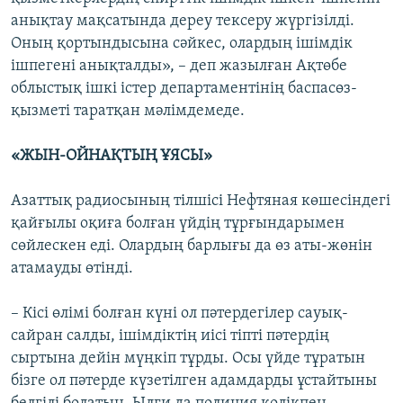
анықтау мақсатында дереу тексеру жүргізілді.
Оның қортындысына сәйкес, олардың ішімдік
ішпегені анықталды», – деп жазылған Ақтөбе
облыстық ішкі істер департаментінің баспасөз-
қызметі таратқан мәлімдемеде.
«ЖЫН-ОЙНАҚТЫҢ ҰЯСЫ»
Азаттық радиосының тілшісі Нефтяная көшесіндегі
қайғылы оқиға болған үйдің тұрғындарымен
сөйлескен еді. Олардың барлығы да өз аты-жөнін
атамауды өтінді.
– Кісі өлімі болған күні ол пәтердегілер сауық-
сайран салды, ішімдіктің иісі тіпті пәтердің
сыртына дейін мүңкіп тұрды. Осы үйде тұратын
бізге ол пәтерде күзетілген адамдарды ұстайтыны