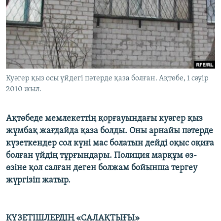
ЖАЗЫЛЫҢЫЗ
Басқа тілдерде
Куәгер қыз осы үйдегі пәтерде қаза болған. Ақтөбе, 1 сәуір
2010 жыл.
Ақтөбеде мемлекеттің қорғауындағы куәгер қыз
жұмбақ жағдайда қаза болды. Оны арнайы пәтерде
күзеткендер сол күні мас болатын дейді оқыс оқиға
болған үйдің тұрғындары. Полиция марқұм өз-
өзіне қол салған деген болжам бойынша тергеу
жүргізіп жатыр.
КҮЗЕТІШЛЕРДІҢ «САЛАҚТЫҒЫ»