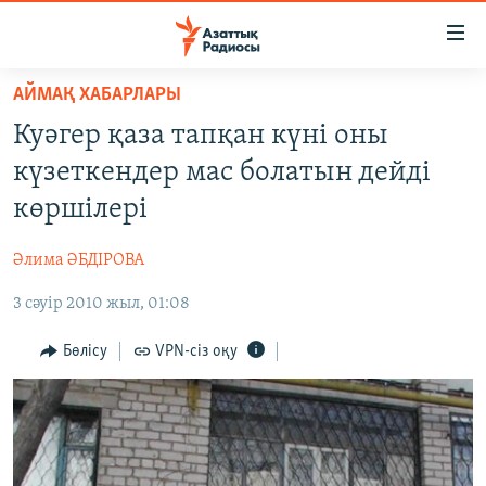
Accessibility
links
Skip
АЙМАҚ ХАБАРЛАРЫ
to
ЖАҢАЛЫҚТАР
Куәгер қаза тапқан күні оны
main
САЯСАТ
content
күзеткендер мас болатын дейді
AZATTYQTV
Skip
көршілері
to
ҚАҢТАР ОҚИҒАСЫ
main
Әлима ӘБДІРОВА
АДАМ ҚҰҚЫҚТАРЫ
Navigation
Skip
3 сәуір 2010 жыл, 01:08
ӘЛЕУМЕТ
to
ӘЛЕМ
Бөлісу
VPN-сіз оқу
Search
АРНАЙЫ ЖОБАЛАР
Русский