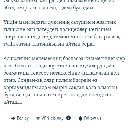
Ол қыз өзін-өзі өлтірді деп ойламаймын. Қызға
обал, өмірі әлі алда еді, – деді бұл адам.
Үйдің маңындағы дүкеннің сатушысы Азаттық
тілшісіне әлгі пәтердегі полицейлер негізінен
спирттік ішімдіктер, темекі мен тіске басар азық-
түлік сатып алатындығын айтып берді.
Ал полиция мекемесінің баспасөз-қызметіндегілер
қаза болған қызды күзеткен полицейлердің мас
болмағаны тексеру нәтижесінде анықталған деп
отыр. Сондай-ақ олар полицейлердің өз
қорғауындағы адам өмірін сақтап қала алмаған
бұндай оқиғаның өте сирек жағдай екендігін
айтады.
Бөлісу
VPN-сіз оқу
Follow us