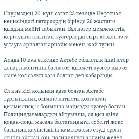
Наурыздың 20-күні сағат 23 кезінде Нефтяная
көшесіндегі пәтерлердің бірінде 26 жастағы
қыздың мәйіті табылған. Бұл пәтер мемлекеттің
қорғауына алынған куәгерлерді сырт көзден таса
ұстауға арналған арнайы мекен-жай тұғын.
Арада 10 күн өткенде Ақтөбе облыстық ішкі істер
департаментінің баспасөз-қызметі куәгер қыз өз-
өзіне қол салып қаза болған деп хабарлады.
Ол қыз кісі қолынан қаза болған Ақтөбе
тұрғынының өліміне қатысты қозғалған
қылмыстық іс бойынша маңызды куәгер болған.
Полициядағылардың айтуынша, ол қыз өзіне
қоқан-лоқы жасала бастағандығы себепті жеке
басының қауіпсіздігін қамтамасыз етуді сұрап
өтініш айтқан соң, полицияның арнайы жедел