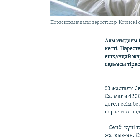
Перзентханадағы нәрестелер. Көрнекі с
Алматыдағы №
кетті. Нәрест
ешқандай жау
оқиғасы тірке
33 жастағы С
Салмағы 4200
деген есім бе
перзентханада
– Сенбі күні
жатқызған. Өз