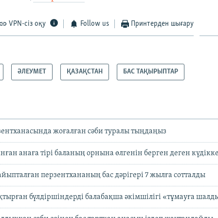
VPN-сіз оқу
Follow us
Принтерден шығару
ӘЛЕУМЕТ
ҚАЗАҚСТАН
БАС ТАҚЫРЫПТАР
ентханасында жоғалған сәби туралы тыңдаңыз
анған анаға тірі баланың орнына өлгенін берген деген күдікк
 айыпталған перзентхананың бас дәрігері 7 жылға сотталды
қтырған бүлдіршіндерді балабақша әкімшілігі «тұмауға шалд