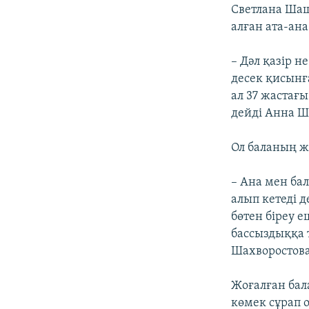
Светлана Ша
алған ата-ан
– Дәл қазір 
десек қисынғ
ал 37 жастағы
дейді Анна Ш
Ол баланың ж
– Ана мен бал
алып кетеді д
бөтен біреу е
бассыздыққа 
Шахворостова
Жоғалған бал
көмек сұрап 