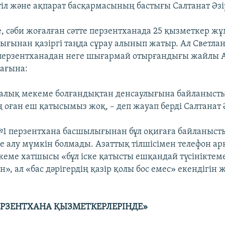
тіл және ақпарат басқармасының бастығы Салтанат Әзі
, сәби жоғалған сәтте перзентханада 25 қызметкер жұ
ығынан қазіргі таңда сұрау алынып жатыр. Ал Светла
ерзентханадан неге шығармай отырғандығы жайлы 
рағына:
алық мекеме болғандықтан денсаулығына байланыст
ң оған еш қатысымыз жоқ, – деп жауап берді Салтанат 
 перзентхана басшылығынан бұл оқиғаға байланысты
еме алу мүмкін болмады. Азаттық тілшісімен телефон а
кеме хатшысы «бұл іске қатысты ешқандай түсініктем
н», ал «бас дәрігердің қазір қолы бос емес» екендігін ж
ПЕРЗЕНТХАНА ҚЫЗМЕТКЕРЛЕРІНДЕ»