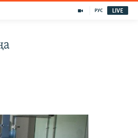
LIVE
РУС
ңа