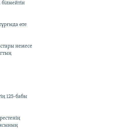
 білмейтін
тұрғыда өте
ыстары немесе
огтың
ің 125-бабы
әрестенің
циясының