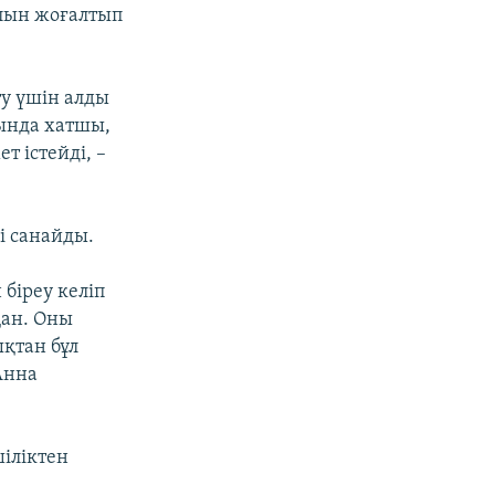
лын жоғалтып
ту үшін алды
сында хатшы,
т істейді, –
і санайды.
 біреу келіп
қан. Оны
ықтан бұл
Анна
іліктен