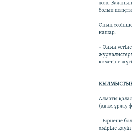
жоқ. Баланың 
болып шықты,
Оның сөзінше
нашар.
– Оның үстін
журналистерм
көмегіне жүг
ҚЫЛМЫСТЫҚ
Алматы қалас
(адам ұрлау ф
– Бірнеше бол
өміріне қауіп