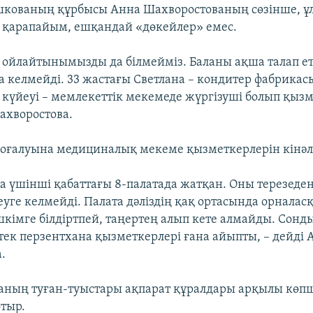
шкованың құрбысы Анна Шахворостованың сөзінше, ұ
а қарапайым, ешқандай «дөкейлер» емес.
не ойлайтынымызды да білмейміз. Баланы ақша талап е
а келмейді. 33 жастағы Светлана – кондитер фабрика
 күйеуі – мемлекеттік мекемеде жүргізуші болып қызме
ахворостова.
оғалуына медициналық мекеме қызметкерлерін кінәл
а үшінші қабаттағы 8-палатада жатқан. Оны терезеден
еуге келмейді. Палата дәліздің қақ ортасында орналас
шкімге білдіртпей, таңертең алып кете алмайды. Сонд
тек перзентхана қызметкерлері ғана айыпты, – дейді 
.
аның туған-туыстары ақпарат құралдары арқылы көпш
отыр.