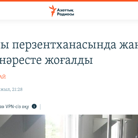
ы перзентханасында жа
 нәресте жоғалды
ТАЙ
жыл, 21:28
VPN-сіз оқу