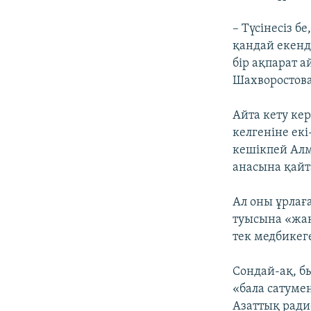
– Түсінесіз б
қандай екенді
бір ақпарат а
Шахворостова
Айта кету ке
келгеніне екі
кешікпей Алм
анасына қайт
Ал оны ұрлағ
туысына «жақ
тек медбикеге
Сондай-ақ, б
«бала сатуме
Азаттық рад