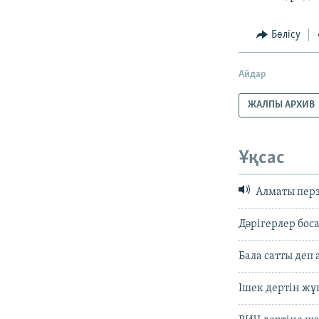
Бөлісу
Айдар
ЖАЛПЫ АРХИВ
Ұқсас
Алматы перз
Дәрігерлер бос
Бала сатты деп
Ішек дертін жұ