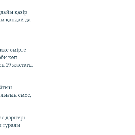
ғдайы қазір
кім қандай да
ике өмірге
әби көп
ен 19 жастағы
айтын
ылығын емес,
с дәрігері
ы туралы