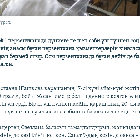
урет.
 1 перзентханада дүниеге келген сәби үш күннен со
енің анасы бұған перзентхана қызметкерлерін кінәласа
ап бермей отыр. Осы перзентханада бұған дейін де ба
лген.
ветлана Шашкова қарашаның 17-cі күні айы-күні жетіп
 грамм, бойы 56 сантиметр болып дүниеге келген ұлы
ріп үлгерді. Бірақ үш күннен кейін, қарашаның 20-сы 
н үйіне шығуы тиіс ана сәбиін таба алмай зар еңіреп
 таңертең Светлана баласын тамақтандырып, жанындағы
інің де көзі ілініп кеткен. Сағат 9-дың кезінде оянса 