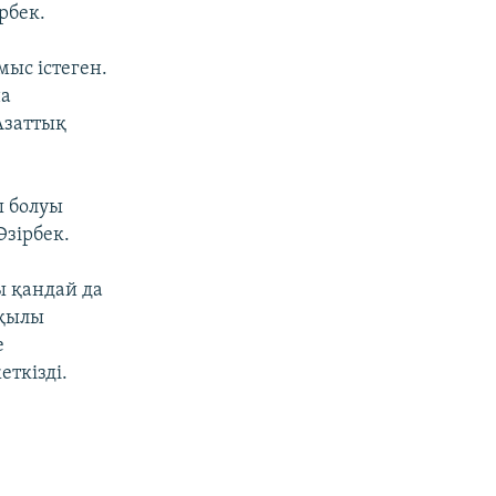
рбек.
мыс істеген.
на
Азаттық
ы болуы
Әзірбек.
 қандай да
рқылы
е
еткізді.