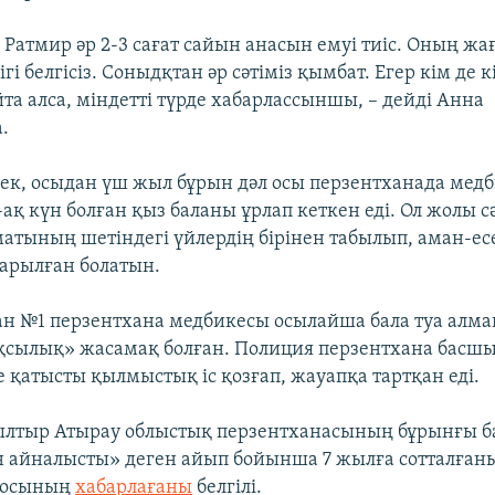
е, Ратмир әр 2-3 сағат сайын анасын емуі тиіс. Оның жа
гі белгісіз. Соныдқтан әр сәтіміз қымбат. Егер кім де 
йта алса, міндетті түрде хабарлассыншы, – дейді Анна
.
рек, осыдан үш жыл бұрын дәл осы перзентханада медб
-ақ күн болған қыз баланы ұрлап кеткен еді. Ол жолы с
атының шетіндегі үйлердің бірінен табылып, аман-ес
арылған болатын.
ан №1 перзентхана медбикесы осылайша бала туа алм
сылық» жасамақ болған. Полиция перзентхана басш
 қатысты қылмыстық іс қозғап, жауапқа тартқан еді.
ылтыр Атырау облыстық перзентханасының бұрынғы ба
н айналысты» деген айып бойынша 7 жылға сотталған
иосының
хабарлағаны
белгілі.