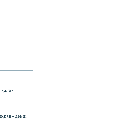
е қалды
ыққан» дейді