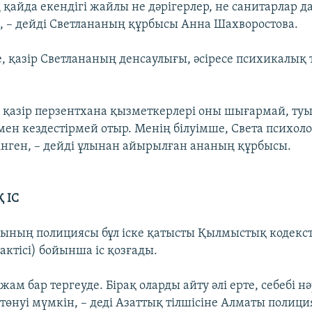
қайда екендігі жайлы не дәрігерлер, не санитарлар да
 – дейді Светлананың құрбысы Анна Шахворостова.
, қазір Светлананың денсаулығы, әсіресе психикалық 
е қазір перзентхана қызметкерлері оны шығармай, ту
ен кездестірмей отыр. Менің білуімше, Света психол
інген, – дейді ұлынан айырылған ананың құрбысы.
 ІС
ының полициясы бұл іске қатысты Қылмыстық кодекст
актісі) бойынша іс қозғады.
жам бар тергеуде. Бірақ оларды айту әлі ерте, себебі н
 төнуі мүмкін, – деді Азаттық тілшісіне Алматы поли