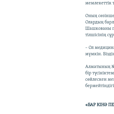
мемлекеттік 
Оның сөзінше
Олардың барл
Шашкованы п
тілшісінің сұ
– Ол медицин
мүмкін. Бізді
Алматының №1
бір түсінікт
сөйлескен ме
бермейтіндігі
«БАР КІНӘ 