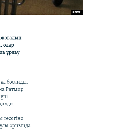
ң жоғалып
, олар
ла ұрлау
 ұл босанды.
на Ратмир
күні
 қалды.
 төсегіне
– ұлы орнында