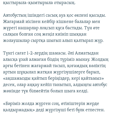
қыстырыла-қымтырыла отырасың.
Автобустың ішіндегі сасық ауа қос өкпені қысады.
Жағармай иісінен кейбір кішкене балалар мен
жүрегі нашарлар лоқсып құса бастады. Түн өте
салқын болған соң жеңіл киініп шыққан
жолаушылар сыртқа шығып алып қалтырап жүр.
Түнгі сағат 1-2-лердің шамасы. Әлі Алматыдан
алысқа ұзай алмаған біздің түріміз мынау. Жолдың
арғы бетінен жағармай тасып, қоғамдық көліктің
артын шұқылап жатқан жүргізушілерге барып,
«ақшамызды қайтып беріңіздер, кері қайтамыз»
десек, олар аңқау кейіп танытып, алдыңғы автобус
жөнінде түк білмейтін болып шыға келді.
«Бәріміз жолда жүрген соң, өтініштерін жерде
қалдырмадық» деді жүргізуші беті бүлк етпестен.