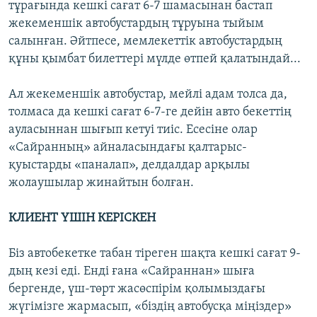
тұрағында кешкі сағат 6-7 шамасынан бастап
жекеменшік автобустардың тұруына тыйым
салынған. Әйтпесе, мемлекеттік автобустардың
құны қымбат билеттері мүлде өтпей қалатындай...
Ал жекеменшік автобустар, мейлі адам толса да,
толмаса да кешкі сағат 6-7-ге дейін авто бекеттің
ауласыннан шығып кетуі тиіс. Есесіне олар
«Сайранның» айналасындағы қалтарыс-
қуыстарды «паналап», делдалдар арқылы
жолаушылар жинайтын болған.
КЛИЕНТ ҮШІН КЕРІСКЕН
Біз автобекетке табан тіреген шақта кешкі сағат 9-
дың кезі еді. Енді ғана «Сайраннан» шыға
бергенде, үш-төрт жасөспірім қолымыздағы
жүгімізге жармасып, «біздің автобусқа міңіздер»