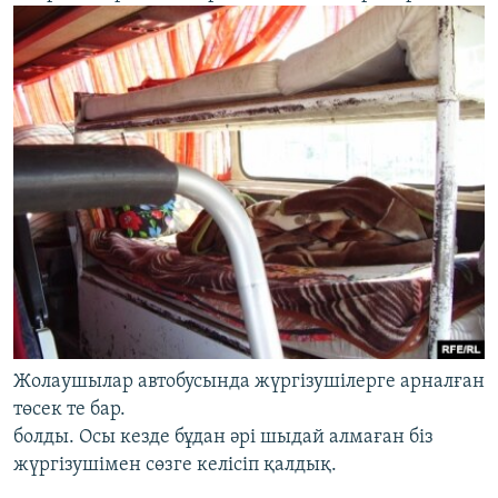
Жолаушылар автобусында жүргізушілерге арналған
төсек те бар.
болды. Осы кезде бұдан әрі шыдай алмаған біз
жүргізушімен сөзге келісіп қалдық.