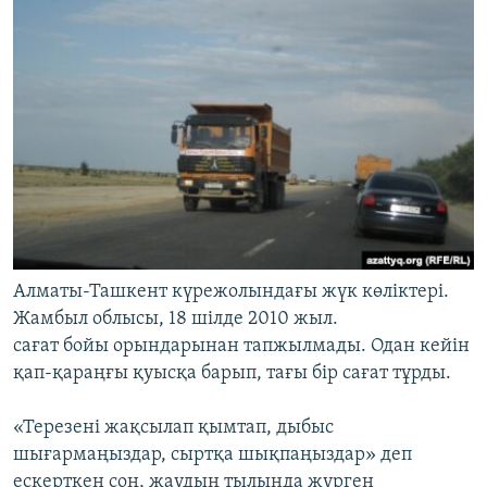
Алматы-Ташкент күрежолындағы жүк көліктері.
Жамбыл облысы, 18 шілде 2010 жыл.
сағат бойы орындарынан тапжылмады. Одан кейін
қап-қараңғы қуысқа барып, тағы бір сағат тұрды.
«Терезені жақсылап қымтап, дыбыс
шығармаңыздар, сыртқа шықпаңыздар» деп
ескерткен соң, жаудың тылында жүрген