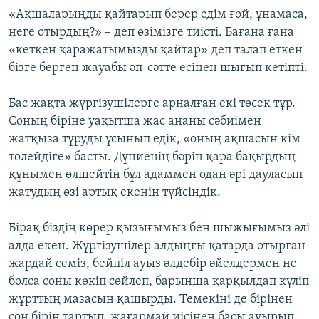
«Ақшаларыңды қайтарып берер едім ғой, ұнамаса,
неге отырдың?» – деп өзімізге тиісті. Бағана ғана
«кеткен қаражатымызды қайтар» деп талап еткен
бізге берген жауабы әп-сәтте есінен шығып кетіпті.
Бас жақта жүргізушілерге арналған екі төсек тұр.
Соның біріне уақытша жас ананы сәбиімен
жатқыза тұруды ұсынып едік, «оның ақшасын кім
төлейдіге» басты. Дүниенің бәрін қара бақырдың
құнымен өлшейтін бұл адаммен одан әрі дауласып
жатудың өзі артық екенін түйсіндік.
Бірақ біздің көрер қызығымыз бен шыжығымыз әлі
алда екен. Жүргізушілер алдыңғы қатарда отырған
жардай семіз, бейпіл ауыз әлдебір әйелдермен не
болса соны көкіп сөйлеп, барынша қарқылдап күліп
жұрттың мазасын қашырды. Темекіні де бірінен
соң бірін тартып, жағармай иісінен басы ауырып