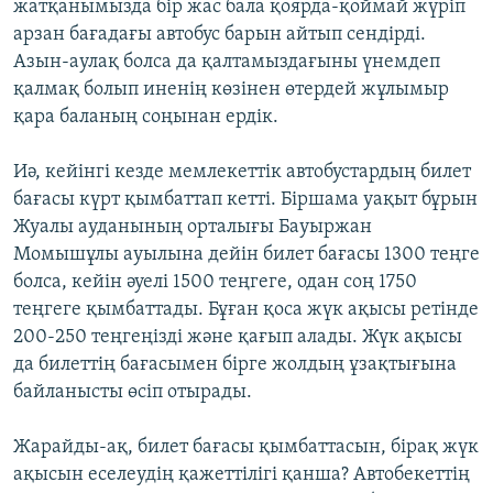
жатқанымызда бір жас бала қоярда-қоймай жүріп
арзан бағадағы автобус барын айтып сендірді.
Азын-аулақ болса да қалтамыздағыны үнемдеп
қалмақ болып иненің көзінен өтердей жұлымыр
қара баланың соңынан ердік.
Иә, кейінгі кезде мемлекеттік автобустардың билет
бағасы күрт қымбаттап кетті. Біршама уақыт бұрын
Жуалы ауданының орталығы Бауыржан
Момышұлы ауылына дейін билет бағасы 1300 теңге
болса, кейін әуелі 1500 теңгеге, одан соң 1750
теңгеге қымбаттады. Бұған қоса жүк ақысы ретінде
200-250 теңгеңізді және қағып алады. Жүк ақысы
да билеттің бағасымен бірге жолдың ұзақтығына
байланысты өсіп отырады.
Жарайды-ақ, билет бағасы қымбаттасын, бірақ жүк
ақысын еселеудің қажеттілігі қанша? Автобекеттің