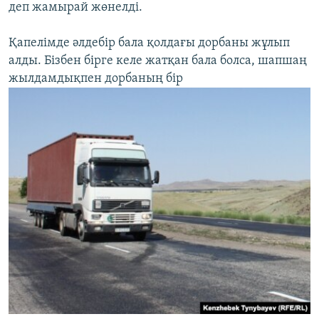
деп жамырай жөнелді.
Қапелімде әлдебір бала қолдағы дорбаны жұлып
алды. Бізбен бірге келе жатқан бала болса, шапшаң
жылдамдықпен дорбаның бір