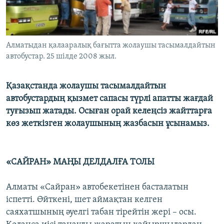
ЖАЗЫЛЫҢЫЗ
Алматыдан қалааралық бағытта жолаушы тасымалдайтын
Басқа тілдерде
автобустар. 25 шілде 2008 жыл.
Қазақстанда жолаушы тасымалдайтын
автобустардың қызмет сапасы түрлі апатты жағдай
туғызып жатады. Осыған орай келеңсіз жайттарға
көз жеткізген жолаушының жазбасын ұсынамыз.
«САЙРАН» МАҢЫ ДЕЛДАЛҒА ТОЛЫ
Алматы «Сайран» автобекетінен басталатын
іспетті. Өйткені, шет аймақтан келген
саяхатшының әуелгі табан тірейтін жері – осы.