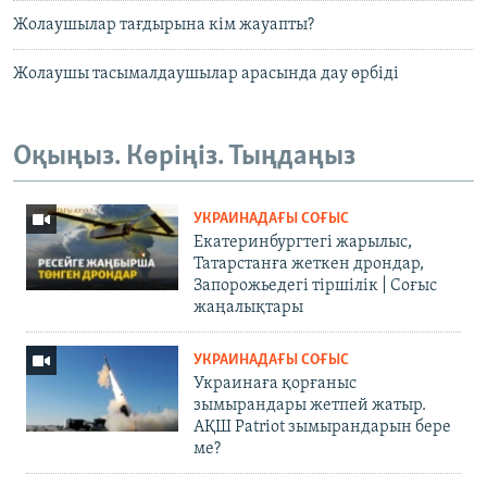
Жолаушылар тағдырына кім жауапты?
Жолаушы тасымалдаушылар арасында дау өрбіді
Оқыңыз. Көріңіз. Тыңдаңыз
УКРАИНАДАҒЫ СОҒЫС
Екатеринбургтегі жарылыс,
Татарстанға жеткен дрондар,
Запорожьедегі тіршілік | Cоғыс
жаңалықтары
УКРАИНАДАҒЫ СОҒЫС
Украинаға қорғаныс
зымырандары жетпей жатыр.
АҚШ Patriot зымырандарын бере
ме?