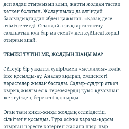
деп алдап отырғызып алып, жарты жолдан тастап
кеткен болатын. Жолаушылар да әлгіндей
бассыздықтардан әбден қажыған. «Қазақ десе –
өзімізге тиеді. Осындай алаяқтарға тоқтау
салынатын күн бар ма екен?» деп күйінеді көрші
отырған апай.
ТЕМЕКІ ТҮТІНІ МЕ, ЖОЛДЫҢ ШАҢЫ МА?
Әйтеуір бір уақытта әупіріммен «металлом» көлік
іске қосылды-ау. Аналар аңырап, емшектегі
нәрестелер жылай бастады. Садыр-сұлдыр еткен
қырық жылғы есік-терезелердің қуыс-қуысынан
жел гуілдеп, берекені қашырды.
Оған тағы қиқы-жиқы жолдың селкілдетіп,
сілкігенін қосыңыз. Тура есікке қарама-қарсы
отырған нәресте көтерген жас ана шыр-пыр