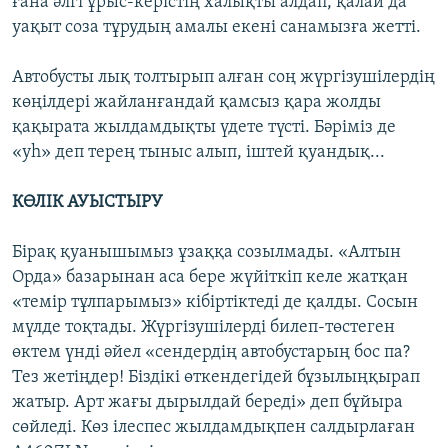
ғана әлгі ұрыс-керістің халықты алдап, қалай да
уақыт соза тұрудың амалы екені санамызға жетті.
Автобусты лық толтырып алған соң жүргізушілердің
көңілдері жайланғандай қамсыз қара жолды
қақырата жылдамдықты үдете түсті. Бәріміз де
«уһ» деп терең тыныс алып, іштей қуандық...
КӨЛІК АУЫСТЫРУ
Бірақ қуанышымыз ұзаққа созылмады. «Алтын
Орда» базарынан аса бере жүйіткіп келе жатқан
«темір тұлпарымыз» кібіртіктеді де қалды. Сосын
мүлде тоқтады. Жүргізушілерді билеп-төстеген
өктем үнді әйел «сендердің автобустарың бос па?
Тез жетіңдер! Біздікі өткендегідей бұзылыңқырап
жатыр. Арт жағы дырылдай береді» деп бұйыра
сөйледі. Көз ілеспес жылдамдықпен салдырлаған