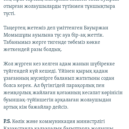
отырған жолаушыларды түтінмен тұншықтыра
түсті.
Таңертең жетеміз деп үміттенген Бауыржан
Момышұлы ауылына түс ауа бір-ақ жеттік.
Табанымыз жерге тигенде төбеміз көкке
жеткендей разы болдық.
Жол жүрген кез келген адам жанын шүбірекке
түйгендей күй кешеді. Үйінен қырық қадам
ұзағанның мүсәпірге баланып жататыны содан
болса керек. Ал бүгінгідей парақорлық пен
жемқорлық жайлаған қоғамның кесапат көрінісін
буыншақ-түйіншегін арқалаған жолаушыдан
артық кім бажайлар дейсіз.
P.S.
Көлік және коммуникация министрлігі
Қазақстанда қалааралық бағыттарда жолаушы