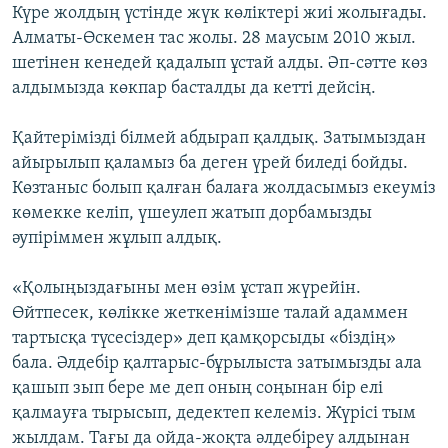
Күре жолдың үстінде жүк көліктері жиі жолығады.
Алматы-Өскемен тас жолы. 28 маусым 2010 жыл.
шетінен кенедей қадалып ұстай алды. Әп-сәтте көз
алдымызда көкпар басталды да кетті дейсің.
Қайтерімізді білмей абдырап қалдық. Затымыздан
айырылып қаламыз ба деген үрей биледі бойды.
Көзтаныс болып қалған балаға жолдасымыз екеуміз
көмекке келіп, үшеулеп жатып дорбамызды
әупіріммен жұлып алдық.
«Қолыңыздағыны мен өзім ұстап жүрейін.
Өйтпесек, көлікке жеткенімізше талай адаммен
тартысқа түсесіздер» деп қамқорсыды «біздің»
бала. Әлдебір қалтарыс-бұрылыста затымызды ала
қашып зып бере ме деп оның соңынан бір елі
қалмауға тырысып, дедектеп келеміз. Жүрісі тым
жылдам. Тағы да ойда-жоқта әлдебіреу алдынан