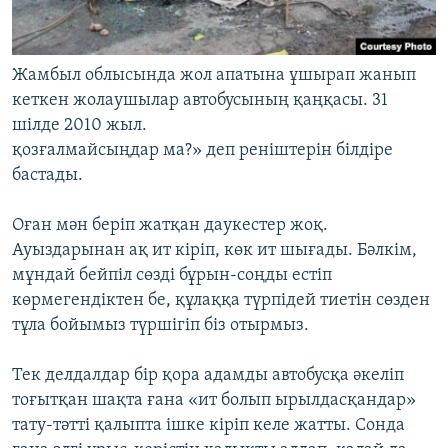
Жамбыл облысында жол апатына ұшырап жанып
кеткен жолаушылар автобусының қаңқасы. 31
шілде 2010 жыл.
қозғалмайсыңдар ма?» деп реніштерін білдіре
бастады.
Оған мән беріп жатқан даукестер жоқ.
Ауыздарынан ақ ит кіріп, көк ит шығады. Бәлкім,
мұндай бейпіл сөзді бұрын-соңды естіп
көрмегендіктен бе, құлаққа түрпідей тиетін сөзден
тұла бойымыз түршігіп біз отырмыз.
Тек делдалдар бір қора адамды автобусқа әкеліп
тоғытқан шақта ғана «ит болып ырылдасқандар»
тату-тәтті қалыпта ішке кіріп келе жатты. Сонда