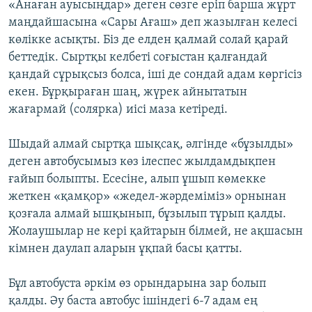
«Анаған ауысыңдар» деген сөзге еріп барша жұрт
маңдайшасына «Сары Ағаш» деп жазылған келесі
көлікке асықты. Біз де елден қалмай солай қарай
беттедік. Сыртқы келбеті соғыстан қалғандай
қандай сұрықсыз болса, іші де сондай адам көргісіз
екен. Бұрқыраған шаң, жүрек айнытатын
жағармай (солярка) иісі маза кетіреді.
Шыдай алмай сыртқа шықсақ, әлгінде «бұзылды»
деген автобусымыз көз ілеспес жылдамдықпен
ғайып болыпты. Есесіне, алып ұшып көмекке
жеткен «қамқор» «жедел-жәрдеміміз» орнынан
қозғала алмай ышқынып, бұзылып тұрып қалды.
Жолаушылар не кері қайтарын білмей, не ақшасын
кімнен даулап аларын ұқпай басы қатты.
Бұл автобуста әркім өз орындарына зар болып
қалды. Әу баста автобус ішіндегі 6-7 адам ең