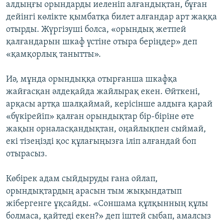
алдыңғы орындарды иеленіп алғандықтан, бұған
дейінгі көлікте қымбатқа билет алғандар арт жаққа
отырды. Жүргізуші болса, «орындық жетпей
қалғандарын шкаф үстіне отыра беріңдер» деп
«қамқорлық танытты».
Иә, мұнда орындыққа отырғанша шкафқа
жайғасқан әлдеқайда жайлырақ екен. Өйткені,
арқасы артқа шалқаймай, керісінше алдыға қарай
«бүкірейіп» қалған орындықтар бір-біріне өте
жақын орналасқандықтан, оңайлықпен сыймай,
екі тізеңізді қос құлағыңызға іліп алғандай боп
отырасыз.
Көбірек адам сыйдыруды ғана ойлап,
орындықтардың арасын тым жықындатып
жібергенге ұқсайды. «Соншама құлқынның құлы
болмаса, қайтеді екен?» деп іштей сыбап, амалсыз