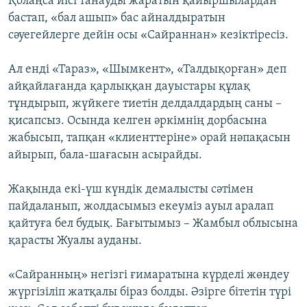
Қолаңса иісі танауды жаратын қайыршылардан
бастап, «бал ашып» бас айналдыратын
сәуегейлерге дейін осы «Сайраннан» кезіктіресіз.
Ал енді «Тараз», «Шымкент», «Талдықорған» деп
айқайлағанда қарлыққан дауыстары құлақ
тұндырып, жүйкеге тиетін делдалдардың саны –
қисапсыз. Осында келген әркімнің дорбасына
жабысып, тапқан «клиенттеріне» орай нәпақасын
айырып, бала-шағасын асырайды.
Жақында екі-үш күндік демалысты сәтімен
пайдаланып, жолдасымыз екеуміз ауыл аралап
қайтуға бел будық. Бағытымыз – Жамбыл облысына
қарасты Жуалы ауданы.
«Сайранның» негізгі ғимаратына күрделі жөндеу
жүргізіліп жатқалы біраз болды. Әзірге бітетін түрі