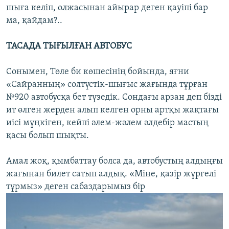
шыға келіп, олжасынан айырар деген қауіпі бар
ма, қайдам?..
ТАСАДА ТЫҒЫЛҒАН АВТОБУС
Сонымен, Төле би көшесінің бойында, яғни
«Сайранның» солтүстік-шығыс жағында тұрған
№920 автобусқа бет түзедік. Сондағы арзан деп бізді
ит өлген жерден алып келген орны артқы жақтағы
иісі мүңкіген, кейпі әлем-жәлем әлдебір мастың
қасы болып шықты.
Амал жоқ, қымбаттау болса да, автобустың алдыңғы
жағынан билет сатып алдық. «Міне, қазір жүргелі
тұрмыз» деген сабаздарымыз бір