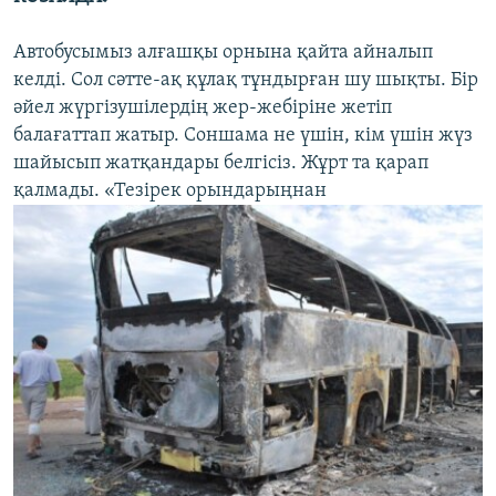
Автобусымыз алғашқы орнына қайта айналып
келді. Сол сәтте-ақ құлақ тұндырған шу шықты. Бір
әйел жүргізушілердің жер-жебіріне жетіп
балағаттап жатыр. Соншама не үшін, кім үшін жүз
шайысып жатқандары белгісіз. Жұрт та қарап
қалмады. «Тезірек орындарыңнан