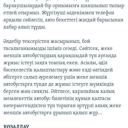
барлаушылардай бір орнымызға шаншылып тыпыр
етпей отырмыз. Жүргізуші әлдекіммен телефон
арқылы сөйлесіп, авто бекеттегі жағдай барысынан
хабар алып тұрды.
Әлдебір тексерістен жасырынып, бой
тасалағанымызды ішіміз сезеді. Сөйтсек, жеке
меншік автобустардың қарақшыдай түн ауғанда
жұмыс істеуі заңға томпақ екен. Асылы, әділ
бәсекелестік қалыптыстыру және елді әлгіндей
әбігерге салып әурелемеу үшін жеке меншік
автобустарға түнде де жұмыс істеуге мүмкіндік
берген жөн сияқты. Әйтпесе, қарапайым халық
мемлекеттік автобус билетінің құнын қалтасы
көтермегендіктен түн торыған әртүрлі алаяқ жеке
меншік автобустарға ұрынып қалып жүр...
КӨЗАЛДАУ