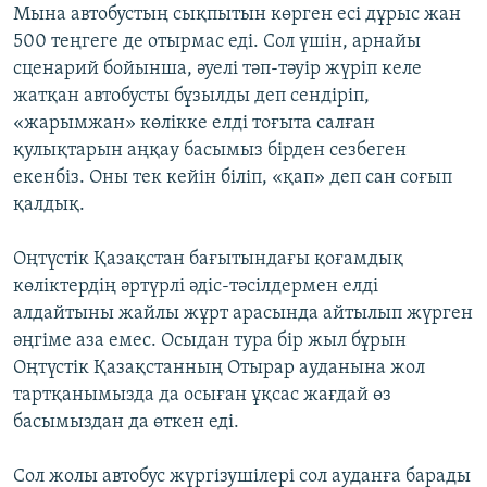
Мына автобустың сықпытын көрген есі дұрыс жан
500 теңгеге де отырмас еді. Сол үшін, арнайы
сценарий бойынша, әуелі тәп-тәуір жүріп келе
жатқан автобусты бұзылды деп сендіріп,
«жарымжан» көлікке елді тоғыта салған
қулықтарын аңқау басымыз бірден сезбеген
екенбіз. Оны тек кейін біліп, «қап» деп сан соғып
қалдық.
Оңтүстік Қазақстан бағытындағы қоғамдық
көліктердің әртүрлі әдіс-тәсілдермен елді
алдайтыны жайлы жұрт арасында айтылып жүрген
әңгіме аза емес. Осыдан тура бір жыл бұрын
Оңтүстік Қазақстанның Отырар ауданына жол
тартқанымызда да осыған ұқсас жағдай өз
басымыздан да өткен еді.
Сол жолы автобус жүргізушілері сол ауданға барады