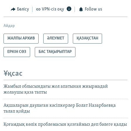
Бөлісу
VPN-сіз оқу
Follow us
Айдар
ЖАЛПЫ АРХИВ
ӘЛЕУМЕТ
ҚАЗАҚСТАН
ЕРКІН СӨЗ
БАС ТАҚЫРЫПТАР
Ұқсас
Жамбыл облысындағы жол апатынан жиырмадай
жолаушы қаза тапты
Ақшаларын даулаған кәсіпкерлер Болат Назарбаевқа
талап қойды
Қоғамдық көлік проблемасын қозғаймыз деп бәлеге қалды