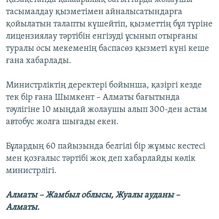
тасымалдау қызметімен айналысатындарға
қойылатын талапты күшейтіп, қызметтің бұл түріне
лицензиялау тәртібін енгізуді ұсынып отырғаны
туралы осы мекеменің баспасөз қызметі күні кеше
ғана хабарлады.
Министрліктің деректері бойынша, қазіргі кезде
тек бір ғана Шымкент – Алматы бағытында
тәулігіне 10 мыңдай жолаушы алып 300-ден астам
автобус жолға шығады екен.
Бұлардың 60 пайызында белгілі бір жұмыс кестесі
мен қозғалыс тәртібі жоқ деп хабарлайды көлік
министрлігі.
Алматы – Жамбыл облысы, Жуалы ауданы –
Алматы.