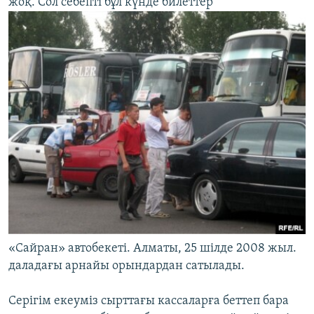
жоқ. Сол себепті бұл күнде билеттер
«Сайран» автобекеті. Алматы, 25 шілде 2008 жыл.
даладағы арнайы орындардан сатылады.
Серігім екеуміз сырттағы кассаларға беттеп бара