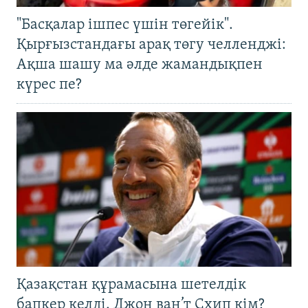
"Басқалар ішпес үшін төгейік".
Қырғызстандағы арақ төгу челленджі:
Ақша шашу ма әлде жамандықпен
күрес пе?
Қазақстан құрамасына шетелдік
бапкер келді. Джон ван’т Схип кім?