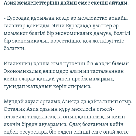
Азия мемлекеттерінің дайын емес екенін айтады.
- Еуроодақ құрылған кезде әр мемлекетке арнайы
талаптар қойылды. Яғни Еуродаққа үміткер әр
мемлекет белгілі бір экономикалық дамуға, белгілі
бір экономикалық көрсеткішке қол жеткізуі тиіс
болатын.
Италияның қанша жыл күткенін біз жақсы білеміз.
Экономикалық өлшемдер алынып тасталғаннан
кейін оларда қандай үлкен проблемалардың
туындап жатқанын көріп отырмыз.
Мұндай ахуал орталық Азияда да қайталанып отыр.
Орталық Азия одағын құру мәселесін егжей-
тегжейлі талқыласақ та оның қаншалықты қиын
екенін бірден аңғарамыз. Одақ болғаннан кейін
еңбек ресурстары бір елден екінші елге оңай жете