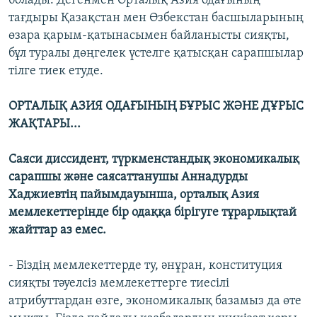
болады. Дегенмен Орталық Азия одағының
тағдыры Қазақстан мен Өзбекстан басшыларының
өзара қарым-қатынасымен байланысты сияқты,
бұл туралы дөңгелек үстелге қатысқан сарапшылар
тілге тиек етуде.
ОРТАЛЫҚ АЗИЯ ОДАҒЫНЫҢ БҰРЫС ЖӘНЕ ДҰРЫС
ЖАҚТАРЫ...
Саяси диссидент, түркменстандық экономикалық
сарапшы және саясаттанушы Аннадурды
Хаджиевтің пайымдауынша, орталық Азия
мемлекеттерінде бір одаққа бірігуге тұрарлықтай
жайттар аз емес.
- Біздің мемлекеттерде ту, әнұран, конституция
сияқты тәуелсіз мемлекеттерге тиесілі
атрибуттардан өзге, экономикалық базамыз да өте