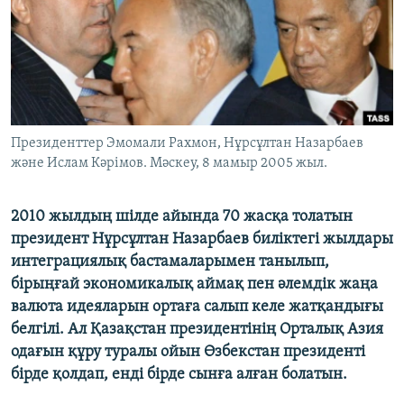
ЖАЗЫЛЫҢЫЗ
Басқа тілдерде
Президенттер Эмомали Рахмон, Нұрсұлтан Назарбаев
және Ислам Кәрімов. Мәскеу, 8 мамыр 2005 жыл.
2010 жылдың шілде айында 70 жасқа толатын
президент Нұрсұлтан Назарбаев биліктегі жылдары
интеграциялық бастамаларымен танылып,
бірыңғай экономикалық аймақ пен әлемдік жаңа
валюта идеяларын ортаға салып келе жатқандығы
белгілі. Ал Қазақстан президентінің Орталық Азия
одағын құру туралы ойын Өзбекстан президенті
бірде қолдап, енді бірде сынға алған болатын.