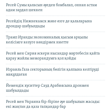
Ресей Сумы қаласын әуеден бомбалап, оннан астам
адам зардап шеккен
Ресейдің Нижнекамск және өзге де қалаларына
дрондар шабуылдады
Трамп Иранды экономикалық қысым арқылы
келісімге келуге көндірмек ниетте
Ресей мен Сирия әскери нысандар мәртебесін қайта
қарау жайлы меморандумға қол қойды
Израиль Газа секторының бөлігін қалпына келтіруді
мақұлдаған
Йемендік хуситтер Сауд Арабиясына дронмен
шабуылдады
Ресей мен Украина бір-біріне әуе шабуылын жасады:
екі жақтан да қаза тапқандар бар