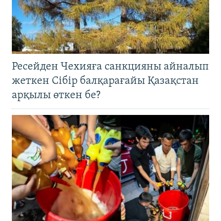
Ресейден Чехияға санкцияны айналып
жеткен Сібір балқарағайы Қазақстан
арқылы өткен бе?