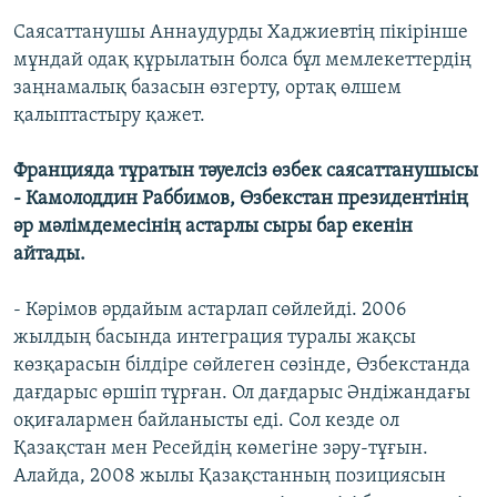
Саясаттанушы Аннаудурды Хаджиевтің пікірінше
мұндай одақ құрылатын болса бұл мемлекеттердің
заңнамалық базасын өзгерту, ортақ өлшем
қалыптастыру қажет.
Францияда тұратын тәуелсіз өзбек саясаттанушысы
- Камолоддин Раббимов, Өзбекстан президентінің
әр мәлімдемесінің астарлы сыры бар екенін
айтады.
- Кәрімов әрдайым астарлап сөйлейді. 2006
жылдың басында интеграция туралы жақсы
көзқарасын білдіре сөйлеген сөзінде, Өзбекстанда
дағдарыс өршіп тұрған. Ол дағдарыс Әндіжандағы
оқиғалармен байланысты еді. Сол кезде ол
Қазақстан мен Ресейдің көмегіне зәру-тұғын.
Алайда, 2008 жылы Қазақстанның позициясын