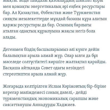
мықты. Бізде пайдалы қазбалардың шикізат қоры
мен қомақты энергетикалық әрі еңбек ресурстары
бар. Ал Қазақстан, Өзбекстан және Түркменстан
сияқты мемлекеттерде мұндай базаны құра алатын
қаржы ресурстары да бар. Осының барлығы
аталған одақтың құрылуына жақсы негіз бола
алады.
Дегенмен біздің басшыларымыз әлі күнге дейін
балалықтан арыла алмай жүр. Олар ылғи да бұл
мәселеде солтүстіктегі көршіге жалтақтап қарайды.
Басқаша айтқанда Совет одағы кезіндегі
стереотиптен арыла алмай жүр.
Жоғарыда келтірілген Ислам Кәрімовтың бір-біріне
кереғар мәлімдемесі соның дәлелі,- дейді
түркменстандық экономикалық сарапшы және
саясаттанушы Аннадурды Хаджиев.