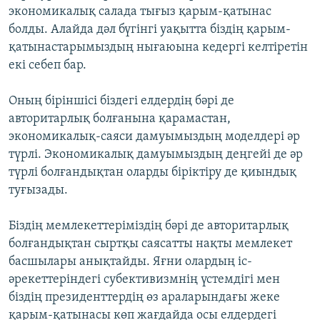
экономикалық салада тығыз қарым-қатынас
болды. Алайда дәл бүгінгі уақытта біздің қарым-
қатынастарымыздың нығаюына кедергі келтіретін
екі себеп бар.
Оның біріншісі біздегі елдердің бәрі де
авторитарлық болғанына қарамастан,
экономикалық-саяси дамуымыздың моделдері әр
түрлі. Экономикалық дамуымыздың деңгейі де әр
түрлі болғандықтан оларды біріктіру де қиындық
туғызады.
Біздің мемлекеттеріміздің бәрі де авторитарлық
болғандықтан сыртқы саясатты нақты мемлекет
басшылары анықтайды. Яғни олардың іс-
әрекеттеріндегі субективизмнің үстемдігі мен
біздің президенттердің өз араларындағы жеке
қарым-қатынасы көп жағдайда осы елдердегі