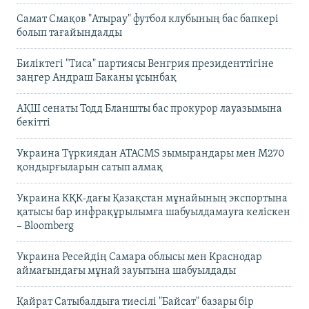
Самат Смақов "Атырау" футбол клубының бас бапкері
болып тағайындалды
Биліктегі "Тиса" партиясы Венгрия президенттігіне
заңгер Андраш Баканы ұсынбақ
АҚШ сенаты Тодд Бланшты бас прокурор лауазымына
бекітті
Украина Түркиядан ATACMS зымырандары мен M270
қондырғыларын сатып алмақ
Украина КҚК-дағы Қазақстан мұнайының экспортына
қатысы бар инфрақұрылымға шабуылдамауға келіскен
– Bloomberg
Украина Ресейдің Самара облысы мен Краснодар
аймағындағы мұнай зауытына шабуылдады
Қайрат Сатыбалдыға тиесілі "Байсат" базары бір