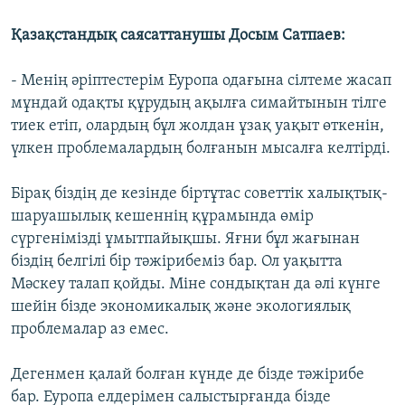
Қазақстандық саясаттанушы Досым Сатпаев:
- Менің әріптестерім Еуропа одағына сілтеме жасап
мұндай одақты құрудың ақылға симайтынын тілге
тиек етіп, олардың бұл жолдан ұзақ уақыт өткенін,
үлкен проблемалардың болғанын мысалға келтірді.
Бірақ біздің де кезінде біртұтас советтік халықтық-
шаруашылық кешеннің құрамында өмір
сүргенімізді ұмытпайықшы. Яғни бұл жағынан
біздің белгілі бір тәжірибеміз бар. Ол уақытта
Мәскеу талап қойды. Міне сондықтан да әлі күнге
шейін бізде экономикалық және экологиялық
проблемалар аз емес.
Дегенмен қалай болған күнде де бізде тәжірибе
бар. Еуропа елдерімен салыстырғанда бізде