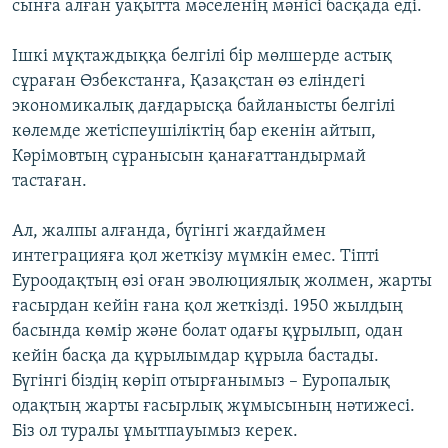
сынға алған уақытта мәселенің мәнісі басқада еді.
Ішкі мұқтаждыққа белгілі бір мөлшерде астық
сұраған Өзбекстанға, Қазақстан өз еліндегі
экономикалық дағдарысқа байланысты белгілі
көлемде жетіспеушіліктің бар екенін айтып,
Кәрімовтың сұранысын қанағаттандырмай
тастаған.
Ал, жалпы алғанда, бүгінгі жағдаймен
интеграцияға қол жеткізу мүмкін емес. Тіпті
Еуроодақтың өзі оған эволюциялық жолмен, жарты
ғасырдан кейін ғана қол жеткізді. 1950 жылдың
басында көмір және болат одағы құрылып, одан
кейін басқа да құрылымдар құрыла бастады.
Бүгінгі біздің көріп отырғанымыз – Еуропалық
одақтың жарты ғасырлық жұмысының нәтижесі.
Біз ол туралы ұмытпауымыз керек.