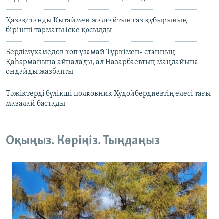
Қазақстанды Қытаймен жалғайтын газ құбырының
бірінші тармағы іске қосылды
Бердімұхамедов көп ұзамай Түркімен- станның
Қаһарманына айналады, ал Назарбаевтың маңдайына
ондайды жазбапты
Тәжіктерді бүлікші полковник Худойбердиевтің елесі тағы
мазалай бастады
Оқыңыз. Көріңіз. Тыңдаңыз