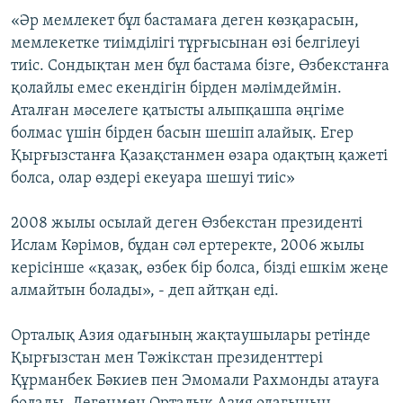
«Әр мемлекет бұл бастамаға деген көзқарасын,
мемлекетке тиімділігі тұрғысынан өзі белгілеуі
тиіс. Сондықтан мен бұл бастама бізге, Өзбекстанға
қолайлы емес екендігін бірден мәлімдеймін.
Аталған мәселеге қатысты алыпқашпа әңгіме
болмас үшін бірден басын шешіп алайық. Егер
Қырғызстанға Қазақстанмен өзара одақтың қажеті
болса, олар өздері екеуара шешуі тиіс»
2008 жылы осылай деген Өзбекстан президенті
Ислам Кәрімов, бұдан сәл ертеректе, 2006 жылы
керісінше «қазақ, өзбек бір болса, бізді ешкім жеңе
алмайтын болады», - деп айтқан еді.
Орталық Азия одағының жақтаушылары ретінде
Қырғызстан мен Тәжікстан президенттері
Құрманбек Бәкиев пен Эмомали Рахмонды атауға