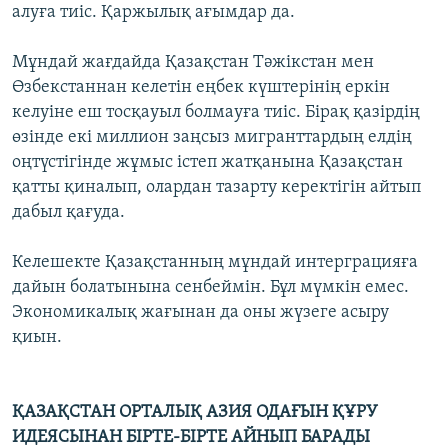
алуға тиіс. Қаржылық ағымдар да.
Мұндай жағдайда Қазақстан Тәжікстан мен
Өзбекстаннан келетін еңбек күштерінің еркін
келуіне еш тосқауыл болмауға тиіс. Бірақ қазірдің
өзінде екі миллион заңсыз мигранттардың елдің
оңтүстігінде жұмыс істеп жатқанына Қазақстан
қатты қиналып, олардан тазарту керектігін айтып
дабыл қағуда.
Келешекте Қазақстанның мұндай интерграцияға
дайын болатынына сенбеймін. Бұл мүмкін емес.
Экономикалық жағынан да оны жүзеге асыру
қиын.
ҚАЗАҚСТАН ОРТАЛЫҚ АЗИЯ ОДАҒЫН ҚҰРУ
ИДЕЯСЫНАН БІРТЕ-БІРТЕ АЙНЫП БАРАДЫ