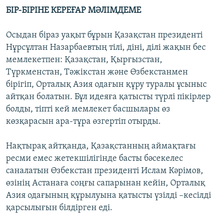
БІР-БІРІНЕ КЕРЕҒАР МӘЛІМДЕМЕ
Осыдан біраз уақыт бұрын Қазақстан президенті
Нұрсұлтан Назарбаевтың тілі, діні, ділі жақын бес
мемлекетпен: Қазақстан, Қырғызстан,
Түркменстан, Тәжікстан және Өзбекстанмен
бірігіп, Орталық Азия одағын құру туралы ұсыныс
айтқан болатын. Бұл идеяға қатысты түрлі пікірлер
болды, тіпті кей мемлекет басшылары өз
көзқарасын ара-тұра өзгертіп отырды.
Нақтырақ айтқанда, Қазақстанның аймақтағы
ресми емес жетекшілігінде басты бәсекелес
саналатын Өзбекстан президенті Ислам Кәрімов,
өзінің Астанаға соңғы сапарынан кейін, Орталық
Азия одағының құрылуына қатысты үзілді –кесілді
қарсылығын білдірген еді.