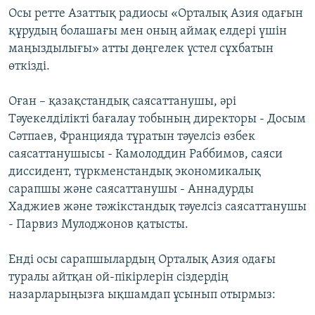
Осы ретте Азаттық радиосы «Орталық Азия одағын
құрудың болашағы мен оның аймақ елдері үшін
маңыздылығы» атты дөңгелек үстел сұхбатын
өткізді.
Оған – қазақстандық саясаттанушы, әрі
Тәуекелділікті бағалау тобының директоры - Досым
Сәтпаев, Францияда тұратын тәуелсіз өзбек
саясаттанушысы - Камолоддин Раббимов, саяси
диссидент, түркменстандық экономикалық
сарапшы және саясаттанушы - Аннадурды
Хаджиев және тәжікстандық тәуелсіз саясаттанушы
- Парвиз Мулоджонов қатысты.
Енді осы сарапшылардың Орталық Азия одағы
туралы айтқан ой-пікірлерін сіздердің
назарларыңызға ықшамдап ұсынып отырмыз: