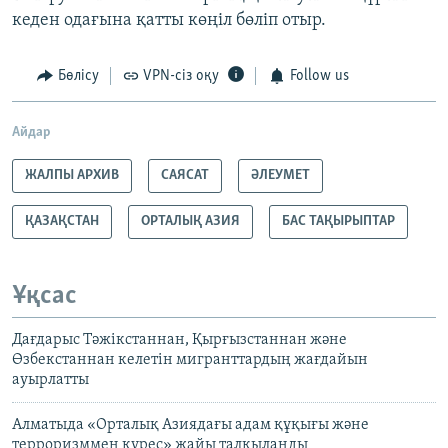
кеден одағына қатты көңіл бөліп отыр.
Бөлісу
VPN-сіз оқу
Follow us
Айдар
ЖАЛПЫ АРХИВ
САЯСАТ
ӘЛЕУМЕТ
ҚАЗАҚСТАН
ОРТАЛЫҚ АЗИЯ
БАС ТАҚЫРЫПТАР
Ұқсас
Дағдарыс Тәжікстаннан, Қырғызстаннан және
Өзбекстаннан келетін мигранттардың жағдайын
ауырлатты
Алматыда «Орталық Азиядағы адам құқығы және
терроризммен күрес» жайы талқыланды