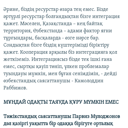
Әрине, біздің ресурстар өзара тең емес. Бізде
әртүрлі ресурстар болғандықтан бізге интеграция
қажет. Мәселен, Қазақстанда – кең байтақ
территория, Өзбекстанда – адами фактор яғни
тұрғындары, басқаларда - өзге нәрсе бар.
Сондықтан бізге біздің күштерімізді біріктіру
қажет. Кооперация арқылы біз интеграцияға қол
жеткіземіз. Интеграциясыз бізде тек ішкі ғана
емес, сыртқы қауіп төніп, үлкен проблемалар
туындауы мүмкін, мен бұған сенімдімін, - дейді
өзбекстандық саясаттанушы - Камолоддин
Раббимов.
МҰНДАЙ ОДАҚТЫ ТАЯУДА ҚҰРУ МҮМКІН ЕМЕС
Тәжікстандық саясаттанушы Парвиз Мулоджонов
дәл қазіргі уақытта бір одаққа бірігуге орталық