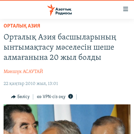
Accessibility
links
Skip
ОРТАЛЫҚ АЗИЯ
to
ЖАҢАЛЫҚТАР
Орталық Азия басшыларының
main
САЯСАТ
content
ынтымақтасу мәселесін шеше
AZATTYQTV
Skip
алмағанына 20 жыл болды
to
ҚАҢТАР ОҚИҒАСЫ
main
Мәншүк АСАУТАЙ
АДАМ ҚҰҚЫҚТАРЫ
Navigation
Skip
22 қаңтар 2010 жыл, 13:01
ӘЛЕУМЕТ
to
ӘЛЕМ
Бөлісу
VPN-сіз оқу
Search
АРНАЙЫ ЖОБАЛАР
Русский