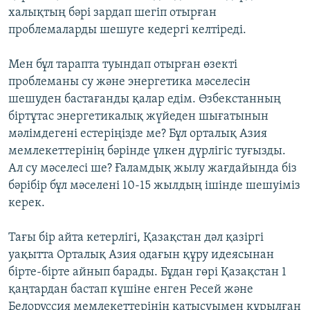
халықтың бәрі зардап шегіп отырған
проблемаларды шешуге кедергі келтіреді.
Мен бұл тарапта туындап отырған өзекті
проблеманы су және энергетика мәселесін
шешуден бастағанды қалар едім. Өзбекстанның
біртұтас энергетикалық жүйеден шығатынын
мәлімдегені естеріңізде ме? Бұл орталық Азия
мемлекеттерінің бәрінде үлкен дүрлігіс туғызды.
Ал су мәселесі ше? Ғаламдық жылу жағдайында біз
бәрібір бұл мәселені 10-15 жылдың ішінде шешуіміз
керек.
Тағы бір айта кетерлігі, Қазақстан дәл қазіргі
уақытта Орталық Азия одағын құру идеясынан
бірте-бірте айнып барады. Бұдан гөрі Қазақстан 1
қаңтардан бастап күшіне енген Ресей және
Белоруссия мемлекеттерінің қатысуымен құрылған